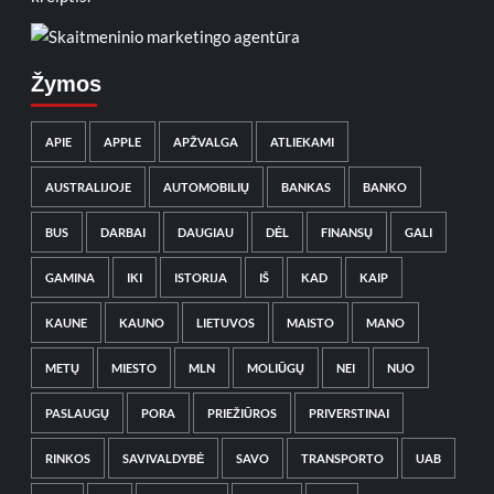
Žymos
APIE
APPLE
APŽVALGA
ATLIEKAMI
AUSTRALIJOJE
AUTOMOBILIŲ
BANKAS
BANKO
BUS
DARBAI
DAUGIAU
DĖL
FINANSŲ
GALI
GAMINA
IKI
ISTORIJA
IŠ
KAD
KAIP
KAUNE
KAUNO
LIETUVOS
MAISTO
MANO
METŲ
MIESTO
MLN
MOLIŪGŲ
NEI
NUO
PASLAUGŲ
PORA
PRIEŽIŪROS
PRIVERSTINAI
RINKOS
SAVIVALDYBĖ
SAVO
TRANSPORTO
UAB