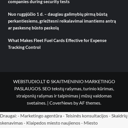
companies during security tests
Nuo rugpjūčio 1 d. – daugiau galimybių pirmą būstą
perkantiesiems, griežtesni reikalavimai imantiems antrą
ar paskesnę būsto paskolą
What Makes Fleet Fuel Cards Effective for Expense
Tracking Control
WEBSTUDIO.LT © SKAITMENINIO MARKETINGO
PASLAUGOS. SEO tekstų rašymas, turinio kūrimas,
straipsnių rašymas ir talpinimas į mūsų valdomas
svetaines.
|
CoverNews
by AF themes.
Draugai: -
Marketingo agentūra
-
Teisinės konsultacijos
-
Skaidrių
skenavimas
-
Klaipedos miesto naujienos
-
Miesto