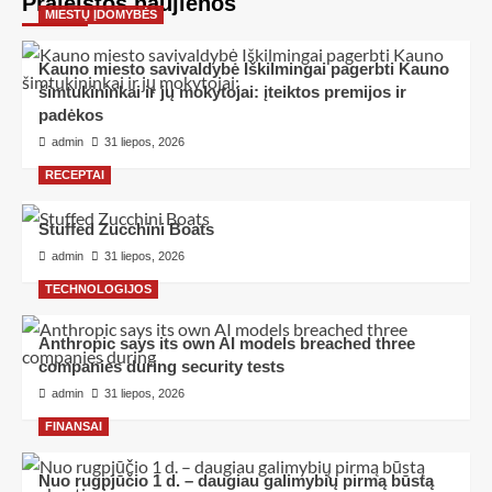
Praleistos naujienos
MIESTŲ ĮDOMYBĖS
Kauno miesto savivaldybė Iškilmingai pagerbti Kauno
šimtukininkai ir jų mokytojai: įteiktos premijos ir
padėkos
admin
31 liepos, 2026
RECEPTAI
Stuffed Zucchini Boats
admin
31 liepos, 2026
TECHNOLOGIJOS
Anthropic says its own AI models breached three
companies during security tests
admin
31 liepos, 2026
FINANSAI
Nuo rugpjūčio 1 d. – daugiau galimybių pirmą būstą