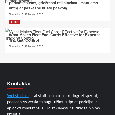
perkantiesiems, griežtesni reikalavimai imantiems
antrą ar paskesnę būsto paskolą
admin
31 liepos, 2026
AUTO
What Makes Fleet Fuel Cards Effective for Expense
Tracking Control
admin
31 liepos, 2026
Kontaktai
Webstudio.lt
– tai skaitmeninio marketingo ekspertai,
padedantys verslams augti, užimti stiprias pozicijas ir
aplenkti konkurentus. Dėl reklamos ir turinio talpinimo
kreiptis.