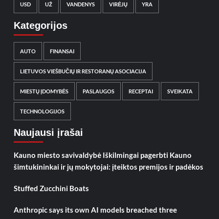
USD
UŽ
VANDENYS
VIRĖJŲ
YRA
Kategorijos
AUTO
FINANSAI
LIETUVOS VIEŠBUČIŲ IR RESTORANŲ ASOCIACIJA
MIESTŲ ĮDOMYBĖS
PASLAUGOS
RECEPTAI
SVEIKATA
TECHNOLOGIJOS
Naujausi įrašai
Kauno miesto savivaldybė Iškilmingai pagerbti Kauno
šimtukininkai ir jų mokytojai: įteiktos premijos ir padėkos
Stuffed Zucchini Boats
Anthropic says its own AI models breached three