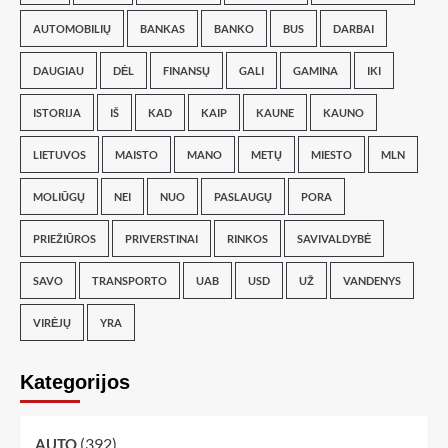
AUTOMOBILIŲ
BANKAS
BANKO
BUS
DARBAI
DAUGIAU
DĖL
FINANSŲ
GALI
GAMINA
IKI
ISTORIJA
IŠ
KAD
KAIP
KAUNE
KAUNO
LIETUVOS
MAISTO
MANO
METŲ
MIESTO
MLN
MOLIŪGŲ
NEI
NUO
PASLAUGŲ
PORA
PRIEŽIŪROS
PRIVERSTINAI
RINKOS
SAVIVALDYBĖ
SAVO
TRANSPORTO
UAB
USD
UŽ
VANDENYS
VIRĖJŲ
YRA
Kategorijos
(392)
AUTO