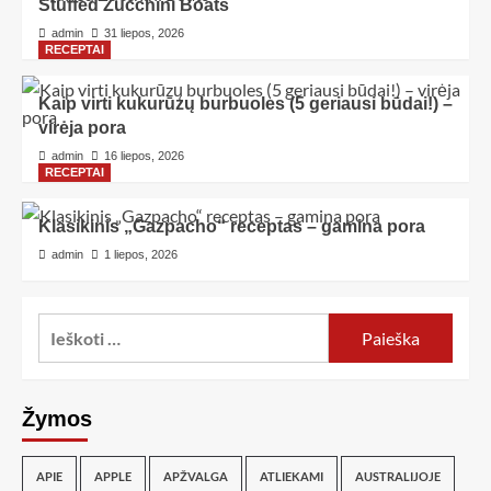
Stuffed Zucchini Boats
admin
31 liepos, 2026
RECEPTAI
Kaip virti kukurūzų burbuoles (5 geriausi būdai!) –
virėja pora
admin
16 liepos, 2026
RECEPTAI
Klasikinis „Gazpacho“ receptas – gamina pora
admin
1 liepos, 2026
Žymos
APIE
APPLE
APŽVALGA
ATLIEKAMI
AUSTRALIJOJE