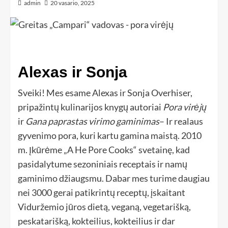
admin
20 vasario, 2025
Alexas ir Sonja
Sveiki! Mes esame Alexas ir Sonja Overhiser,
pripažintų kulinarijos knygų autoriai
Pora virėjų
ir
Gana paprastas virimo gaminimas
– Ir realaus
gyvenimo pora, kuri kartu gamina maistą. 2010
m. Įkūrėme „A He Pore Cooks“ svetainę, kad
pasidalytume sezoniniais receptais ir namų
gaminimo džiaugsmu. Dabar mes turime daugiau
nei 3000 gerai patikrintų receptų, įskaitant
Viduržemio jūros dietą, veganą, vegetarišką,
peskatarišką, kokteilius, kokteilius ir dar