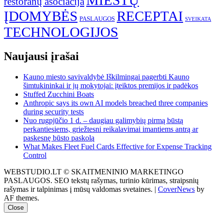
MIESTŲ
restoranų asociacija
ĮDOMYBĖS
RECEPTAI
PASLAUGOS
SVEIKATA
TECHNOLOGIJOS
Naujausi įrašai
Kauno miesto savivaldybė Iškilmingai pagerbti Kauno
šimtukininkai ir jų mokytojai: įteiktos premijos ir padėkos
Stuffed Zucchini Boats
Anthropic says its own AI models breached three companies
during security tests
Nuo rugpjūčio 1 d. – daugiau galimybių pirmą būstą
perkantiesiems, griežtesni reikalavimai imantiems antrą ar
paskesnę būsto paskolą
What Makes Fleet Fuel Cards Effective for Expense Tracking
Control
WEBSTUDIO.LT © SKAITMENINIO MARKETINGO
PASLAUGOS. SEO tekstų rašymas, turinio kūrimas, straipsnių
rašymas ir talpinimas į mūsų valdomas svetaines.
|
CoverNews
by
AF themes.
Close