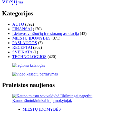
virėjų
yra
Kategorijos
AUTO
(392)
FINANSAI
(170)
Lietuvos viešbučių ir restoranų asociacija
(43)
MIESTŲ ĮDOMYBĖS
(371)
PASLAUGOS
(3)
RECEPTAI
(362)
SVEIKATA
(1)
TECHNOLOGIJOS
(420)
Praleistos naujienos
MIESTŲ ĮDOMYBĖS