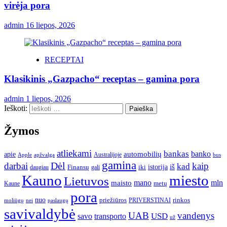
virėja pora
admin
16 liepos, 2026
RECEPTAI
Klasikinis „Gazpacho“ receptas – gamina pora
admin
1 liepos, 2026
Ieškoti:
Žymos
atliekami
bankas
banko
apie
automobilių
Apple
apžvalga
Australijoje
bus
gamina
darbai
Dėl
kaip
kad
istorija
iš
Finansų
iki
daugiau
gali
Kauno
miesto
Lietuvos
mano
mln
maisto
metų
Kaune
pora
nuo
priežiūros
rinkos
paslaugų
PRIVERSTINAI
moliūgų
nei
savivaldybė
UAB
vandenys
transporto
USD
savo
už