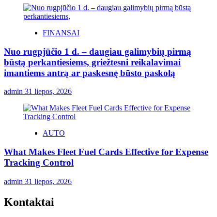
FINANSAI
Nuo rugpjūčio 1 d. – daugiau galimybių pirmą
būstą perkantiesiems, griežtesni reikalavimai
imantiems antrą ar paskesnę būsto paskolą
admin
31 liepos, 2026
AUTO
What Makes Fleet Fuel Cards Effective for Expense
Tracking Control
admin
31 liepos, 2026
Kontaktai