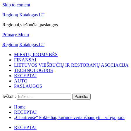
Skip to content
Regionų Katalogas.LT
Regionai,viešbučiai,paslaugos
Primary Menu
Regionų Katalogas.LT
MIESTŲ ĮDOMYBĖS
FINANSAI
LIETUVOS VIEŠBUČIŲ IR RESTORANŲ ASOCIACIJA
TECHNOLOGIJOS
RECEPTAI
AUTO
PASLAUGOS
Ieškoti:
Home
RECEPTAI
„Chartreuse“ kokteiliai, kuriuos verta išbandyti – virėja pora
RECEPTAI