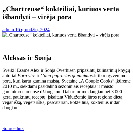
„Chartreuse“ kokteiliai, kuriuos verta
išbandyti – virėja pora
admin
16 gruodžio, 2024
Aleksas ir Sonja
Sveiki! Esame Alex ir Sonja Overhiser, pripažintų kulinarinių knygų
autoriai
Pora virė
ir
Gana paprastas gaminimas
-ir tikro gyvenimo
pora, kuri kartu gamina maistą. Svetainę „A Couple Cooks“ įkūrėme
2010 m., siekdami pasidalinti sezoniniais receptais ir maisto
gaminimo namuose džiaugsmu. Dabar turime daugiau nei 3 000
gerai patikrintų receptų, įskaitant Viduržemio jūros regiono dietą,
veganišką, vegetarišką, pescatarian, kokteilius, kokteilius ir dar
daugiau!
Source link