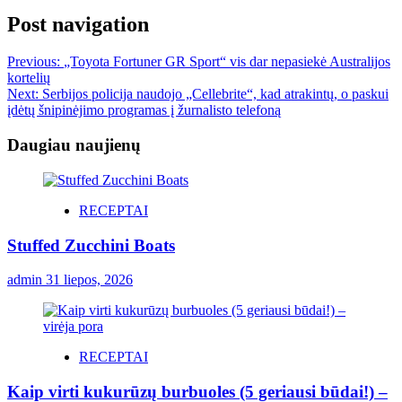
Post navigation
Previous:
„Toyota Fortuner GR Sport“ vis dar nepasiekė Australijos
kortelių
Next:
Serbijos policija naudojo „Cellebrite“, kad atrakintų, o paskui
įdėtų šnipinėjimo programas į žurnalisto telefoną
Daugiau naujienų
RECEPTAI
Stuffed Zucchini Boats
admin
31 liepos, 2026
RECEPTAI
Kaip virti kukurūzų burbuoles (5 geriausi būdai!) –