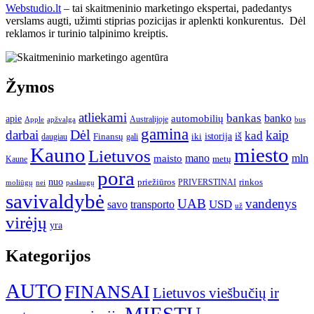
Webstudio.lt
– tai skaitmeninio marketingo ekspertai, padedantys
verslams augti, užimti stiprias pozicijas ir aplenkti konkurentus. Dėl
reklamos ir turinio talpinimo kreiptis.
Žymos
atliekami
bankas
banko
apie
automobilių
Apple
apžvalga
Australijoje
bus
gamina
darbai
Dėl
kaip
kad
istorija
iš
Finansų
iki
daugiau
gali
Kauno
miesto
Lietuvos
mano
mln
maisto
metų
Kaune
pora
nuo
priežiūros
rinkos
paslaugų
PRIVERSTINAI
moliūgų
nei
savivaldybė
UAB
vandenys
transporto
USD
savo
už
virėjų
yra
Kategorijos
AUTO
FINANSAI
Lietuvos viešbučių ir