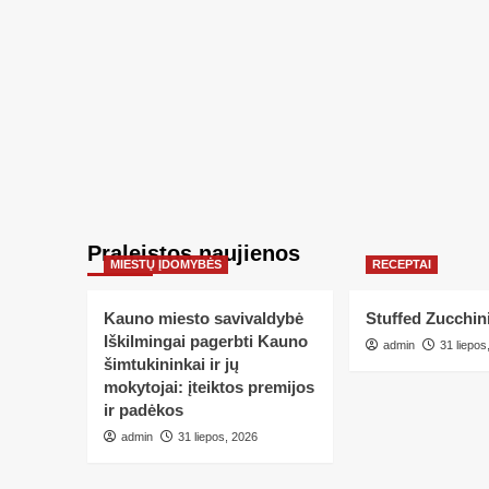
Praleistos naujienos
MIESTŲ ĮDOMYBĖS
RECEPTAI
Kauno miesto savivaldybė
Stuffed Zucchin
Iškilmingai pagerbti Kauno
admin
31 liepos
šimtukininkai ir jų
mokytojai: įteiktos premijos
ir padėkos
admin
31 liepos, 2026