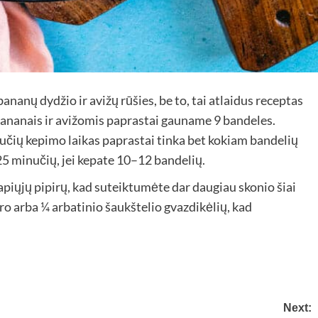
ananų dydžio ir avižų rūšies, be to, tai atlaidus receptas
s bananais ir avižomis paprastai gauname 9 bandeles.
nučių kepimo laikas paprastai tinka bet kokiam bandelių
 25 minučių, jei kepate 10–12 bandelių.
vapiųjų pipirų, kad suteiktumėte dar daugiau skonio šiai
ero arba ¼ arbatinio šaukštelio gvazdikėlių, kad
Next: