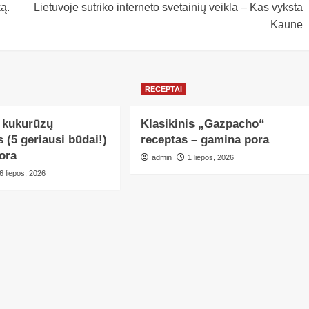
ą.
Lietuvoje sutriko interneto svetainių veikla – Kas vyksta
Kaune
RECEPTAI
i kukurūzų
Klasikinis „Gazpacho“
 (5 geriausi būdai!)
receptas – gamina pora
pora
admin
1 liepos, 2026
6 liepos, 2026