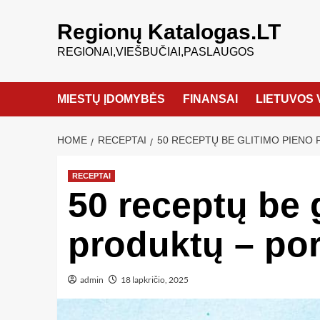
Regionų Katalogas.LT
REGIONAI,VIEŠBUČIAI,PASLAUGOS
MIESTŲ ĮDOMYBĖS
FINANSAI
LIETUVOS 
HOME
RECEPTAI
50 RECEPTŲ BE GLITIMO PIENO
RECEPTAI
50 receptų be 
produktų – po
admin
18 lapkričio, 2025