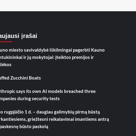
ujausi įrašai
uno miesto savivaldybė Iškilmingai pagerbti Kauno
mtukininkai ir jų mokytojai: įteiktos premijos ir
dėkos
uffed Zucchini Boats
thropic says its own AI models breached three
mpanies during security tests
o rugpjūčio 1 d. – daugiau galimybių pirmą būstą
rkantiesiems, griežtesni reikalavimai imantiems antrą
 paskesnę būsto paskolą