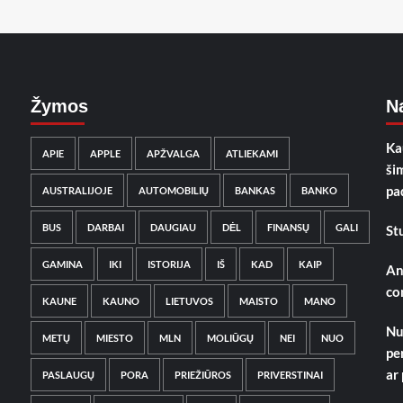
Žymos
Na
Ka
APIE
APPLE
APŽVALGA
ATLIEKAMI
ši
pa
AUSTRALIJOJE
AUTOMOBILIŲ
BANKAS
BANKO
BUS
DARBAI
DAUGIAU
DĖL
FINANSŲ
GALI
St
GAMINA
IKI
ISTORIJA
IŠ
KAD
KAIP
An
co
KAUNE
KAUNO
LIETUVOS
MAISTO
MANO
Nu
METŲ
MIESTO
MLN
MOLIŪGŲ
NEI
NUO
pe
ar
PASLAUGŲ
PORA
PRIEŽIŪROS
PRIVERSTINAI