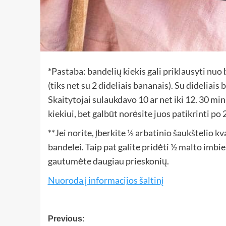
*Pastaba: bandelių kiekis gali priklausyti nuo b
(tiks net su 2 dideliais bananais). Su dideliai
Skaitytojai sulaukdavo 10 ar net iki 12. 30 mi
kiekiui, bet galbūt norėsite juos patikrinti po
**Jei norite, įberkite ½ arbatinio šaukštelio k
bandelei. Taip pat galite pridėti ½ malto imbi
gautumėte daugiau prieskonių.
Nuoroda į informacijos šaltinį
Previous: