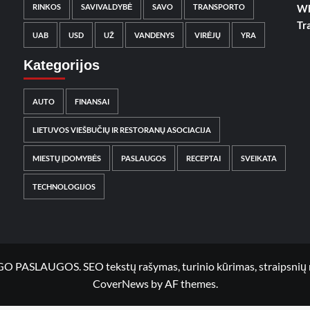
RINKOS
SAVIVALDYBĖ
SAVO
TRANSPORTO
Wh
Tr
UAB
USD
UŽ
VANDENYS
VIRĖJŲ
YRA
Kategorijos
AUTO
FINANSAI
LIETUVOS VIEŠBUČIŲ IR RESTORANŲ ASOCIACIJA
MIESTŲ ĮDOMYBĖS
PASLAUGOS
RECEPTAI
SVEIKATA
TECHNOLOGIJOS
UGOS. SEO tekstų rašymas, turinio kūrimas, straipsnių rašy
CoverNews
by AF themes.