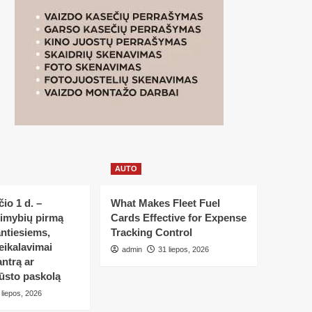
AUTO
io 1 d. –
What Makes Fleet Fuel
limybių pirmą
Cards Effective for Expense
ntiesiems,
Tracking Control
eikalavimai
admin
31 liepos, 2026
ntrą ar
ūsto paskolą
 liepos, 2026