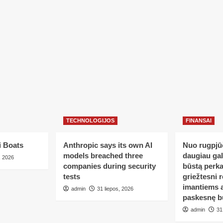
TECHNOLOGIJOS
FINANSAI
i Boats
Anthropic says its own AI
Nuo rugpjūč
models breached three
daugiau ga
, 2026
companies during security
būstą perka
tests
griežtesni r
imantiems a
admin
31 liepos, 2026
paskesnę b
admin
31