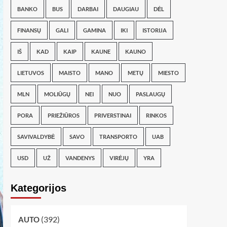
BANKO
BUS
DARBAI
DAUGIAU
DĖL
FINANSŲ
GALI
GAMINA
IKI
ISTORIJA
IŠ
KAD
KAIP
KAUNE
KAUNO
LIETUVOS
MAISTO
MANO
METŲ
MIESTO
MLN
MOLIŪGŲ
NEI
NUO
PASLAUGŲ
PORA
PRIEŽIŪROS
PRIVERSTINAI
RINKOS
SAVIVALDYBĖ
SAVO
TRANSPORTO
UAB
USD
UŽ
VANDENYS
VIRĖJŲ
YRA
Kategorijos
(392)
AUTO