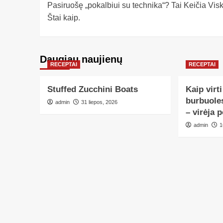
Pasiruošę „pokalbiui su technika“? Tai Keičia Visk
Štai kaip.
Daugiau naujienų
RECEPTAI
RECEPTAI
Stuffed Zucchini Boats
Kaip virt
burbuoles
admin
31 liepos, 2026
– virėja 
admin
1