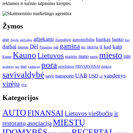
reklamos ir turinio talpinimo kreiptis.
Žymos
atliekami
bankas
banko
apie
automobilių
Apple
apžvalga
Australijoje
bus
gamina
darbai
Dėl
kaip
kad
istorija
iš
Finansų
iki
daugiau
gali
Kauno
miesto
Lietuvos
mano
mln
maisto
metų
Kaune
pora
nuo
priežiūros
rinkos
paslaugų
PRIVERSTINAI
moliūgų
nei
savivaldybė
UAB
vandenys
transporto
USD
savo
už
virėjų
yra
Kategorijos
AUTO
FINANSAI
Lietuvos viešbučių ir
MIESTŲ
restoranų asociacija
ĮDOMYBĖS
RECEPTAI