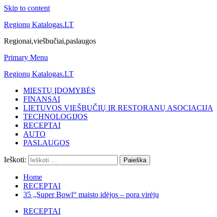
Skip to content
Regionų Katalogas.LT
Regionai,viešbučiai,paslaugos
Primary Menu
Regionų Katalogas.LT
MIESTŲ ĮDOMYBĖS
FINANSAI
LIETUVOS VIEŠBUČIŲ IR RESTORANŲ ASOCIACIJA
TECHNOLOGIJOS
RECEPTAI
AUTO
PASLAUGOS
Ieškoti:
Home
RECEPTAI
35 „Super Bowl“ maisto idėjos – pora virėjų
RECEPTAI