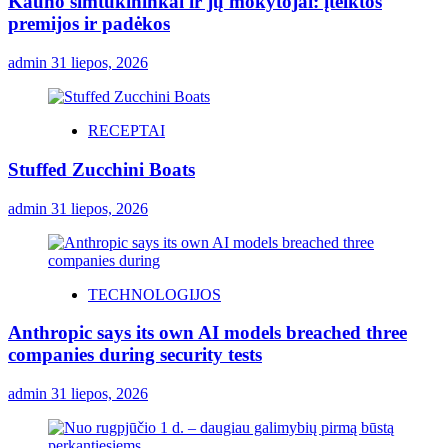
Kauno šimtukininkai ir jų mokytojai: įteiktos
premijos ir padėkos
admin
31 liepos, 2026
RECEPTAI
Stuffed Zucchini Boats
admin
31 liepos, 2026
TECHNOLOGIJOS
Anthropic says its own AI models breached three
companies during security tests
admin
31 liepos, 2026