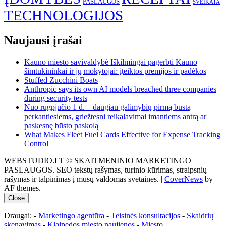
PASLAUGOS
SVEIKATA
TECHNOLOGIJOS
Naujausi įrašai
Kauno miesto savivaldybė Iškilmingai pagerbti Kauno
šimtukininkai ir jų mokytojai: įteiktos premijos ir padėkos
Stuffed Zucchini Boats
Anthropic says its own AI models breached three companies
during security tests
Nuo rugpjūčio 1 d. – daugiau galimybių pirmą būstą
perkantiesiems, griežtesni reikalavimai imantiems antrą ar
paskesnę būsto paskolą
What Makes Fleet Fuel Cards Effective for Expense Tracking
Control
WEBSTUDIO.LT © SKAITMENINIO MARKETINGO
PASLAUGOS. SEO tekstų rašymas, turinio kūrimas, straipsnių
rašymas ir talpinimas į mūsų valdomas svetaines.
|
CoverNews
by
AF themes.
Close
Draugai: -
Marketingo agentūra
-
Teisinės konsultacijos
-
Skaidrių
skenavimas
-
Klaipedos miesto naujienos
-
Miesto