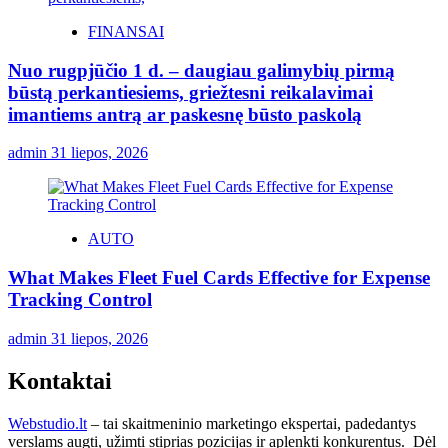
FINANSAI
Nuo rugpjūčio 1 d. – daugiau galimybių pirmą
būstą perkantiesiems, griežtesni reikalavimai
imantiems antrą ar paskesnę būsto paskolą
admin
31 liepos, 2026
AUTO
What Makes Fleet Fuel Cards Effective for Expense
Tracking Control
admin
31 liepos, 2026
Kontaktai
Webstudio.lt
– tai skaitmeninio marketingo ekspertai, padedantys
verslams augti, užimti stiprias pozicijas ir aplenkti konkurentus. Dėl