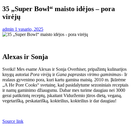
35 „Super Bowl“ maisto idėjos – pora
virėjų
admin
1 vasario, 2025
Alexas ir Sonja
Sveiki! Mes esame Alexas ir Sonja Overhiser, pripažintų kulinarijos
knygų autoriai
Pora virėjų
ir
Gana paprastas virimo gaminimas
– Ir
realaus gyvenimo pora, kuri kartu gamina maistą. 2010 m. Įkūrėme
„A He Pore Cooks“ svetainę, kad pasidalytume sezoniniais receptais
ir namų gaminimo džiaugsmu. Dabar mes turime daugiau nei 3000
gerai patikrintų receptų, įskaitant Viduržemio jūros dietą, veganą,
vegetarišką, peskatarišką, kokteilius, kokteilius ir dar daugiau!
Source link