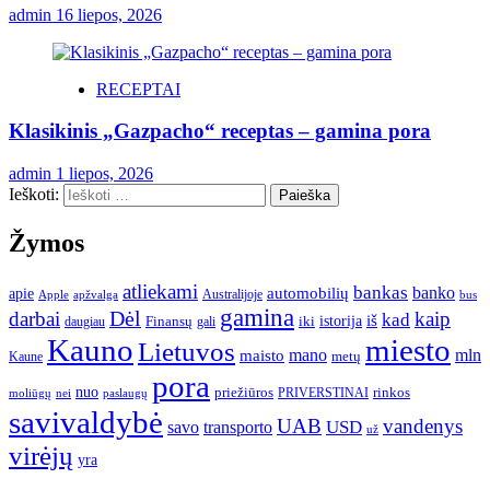
admin
16 liepos, 2026
RECEPTAI
Klasikinis „Gazpacho“ receptas – gamina pora
admin
1 liepos, 2026
Ieškoti:
Žymos
atliekami
bankas
banko
apie
automobilių
Apple
apžvalga
Australijoje
bus
gamina
darbai
Dėl
kaip
kad
istorija
iš
Finansų
iki
daugiau
gali
Kauno
miesto
Lietuvos
mano
mln
maisto
metų
Kaune
pora
nuo
priežiūros
rinkos
paslaugų
PRIVERSTINAI
moliūgų
nei
savivaldybė
UAB
vandenys
transporto
USD
savo
už
virėjų
yra