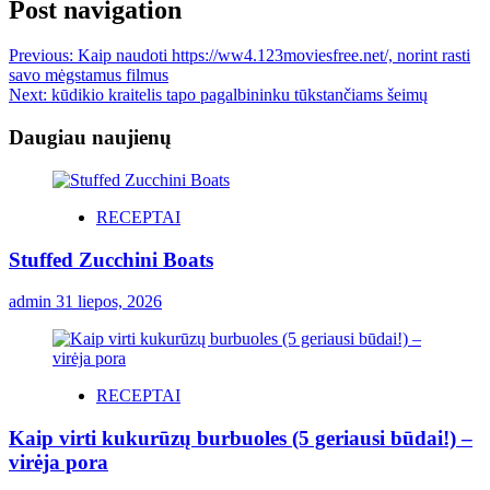
Post navigation
Previous:
Kaip naudoti https://ww4.123moviesfree.net/, norint rasti
savo mėgstamus filmus
Next:
kūdikio kraitelis tapo pagalbininku tūkstančiams šeimų
Daugiau naujienų
RECEPTAI
Stuffed Zucchini Boats
admin
31 liepos, 2026
RECEPTAI
Kaip virti kukurūzų burbuoles (5 geriausi būdai!) –
virėja pora