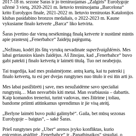
2017-18 m. sezone Šaras ir jo treniruojamas „Žalgiris“ Eurolygoje
užėmė 3 vietą, 2020-2021 m. lietuvio treniruojama „Barcelona“
krito Eurolygos finale, 2021-2022 m. lietuvio treniruotas Katalonijos
klubas pasidabino bronzos medaliais, o 2022-2023 m. Kaune
vykusiame finalo ketverte „Barca“ liko ketvirta.
Šaras įvertino dar vieną nesėkmingą finalą ketverte ir nustūmė mintis
apie prastesnį „Fenerbahce“ žaidėjų pajėgumą.
„Nežinau, kodėl jūs šitų vyrukų nevadinate
superžvaigždėmis
. Mes
labai geriausios klasės žaidėjus. Aš žinojau, kad „Fenerbahce“ buvo
gabi patekti į finalo ketvertą ir laimėti titulą. Tuo net neabejoju.
Tai tragedija, kad mes pralaimėjome. antrą kartą, kai tu patenki į
finalo ketvertą, tu esi per dvejas rungtynes ​​nuo titulo ir esi itin arti jo.
Mes labai pasižiūrėti į save, mes nesužaidėme savo specialiai
rungtynių… Man nesvarbūs kiti metai. Man svarbiausia – dabartis.
Kaip komandos treneriui, turint vadovas, mes žiūrime į toliau,
bandome priimti atitinkamus sprendimus ir jie visą ateitį.
„Berlyne laimėti buvo puiki galimybė“. Gaila, bet mūsų sezonas
Eurolygoje – baigtas“, – sakė Šaras.
Prieš rungtynes ​​prie „Uber“ arenos įvyko konfliktas, kurio
epicentras atsidūrė „Fenerbahce“ ir „Panathinaikos“ sirgaliai, o