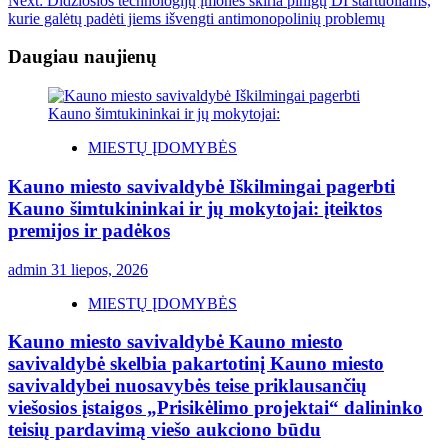
Next:
Didžiosios technologijų įmonės skiria pinigų DI startuoliams,
kurie galėtų padėti jiems išvengti antimonopolinių problemų
Daugiau naujienų
MIESTŲ ĮDOMYBĖS
Kauno miesto savivaldybė Iškilmingai pagerbti
Kauno šimtukininkai ir jų mokytojai: įteiktos
premijos ir padėkos
admin
31 liepos, 2026
MIESTŲ ĮDOMYBĖS
Kauno miesto savivaldybė Kauno miesto
savivaldybė skelbia pakartotinį Kauno miesto
savivaldybei nuosavybės teise priklausančių
viešosios įstaigos „Prisikėlimo projektai“ dalininko
teisių pardavimą viešo aukciono būdu