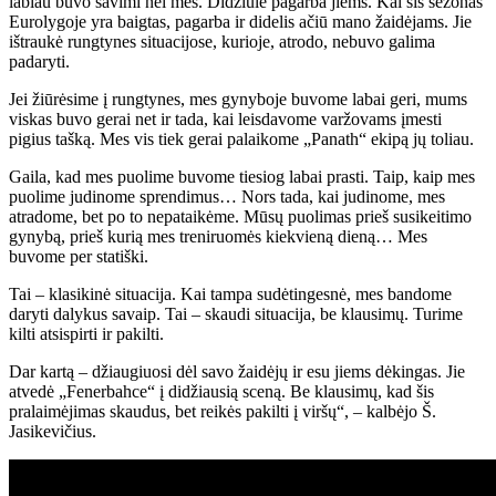
labiau buvo savimi nei mes. Didžiulė pagarba jiems. Kai šis sezonas
Eurolygoje yra baigtas, pagarba ir didelis ačiū mano žaidėjams. Jie
ištraukė rungtynes ​​situacijose, kurioje, atrodo, nebuvo galima
padaryti.
Jei žiūrėsime į rungtynes, mes gynyboje buvome labai geri, mums
viskas buvo gerai net ir tada, kai leisdavome varžovams įmesti
pigius tašką. Mes vis tiek gerai palaikome „Panath“ ekipą jų toliau.
Gaila, kad mes puolime buvome tiesiog labai prasti. Taip, kaip mes
puolime judinome sprendimus… Nors tada, kai judinome, mes
atradome, bet po to nepataikėme. Mūsų puolimas prieš susikeitimo
gynybą, prieš kurią mes treniruomės kiekvieną dieną… Mes
buvome per statiški.
Tai – klasikinė situacija. Kai tampa sudėtingesnė, mes bandome
daryti dalykus savaip. Tai – skaudi situacija, be klausimų. Turime
kilti atsispirti ir pakilti.
Dar kartą – džiaugiuosi dėl savo žaidėjų ir esu jiems dėkingas. Jie
atvedė „Fenerbahce“ į didžiausią sceną. Be klausimų, kad šis
pralaimėjimas skaudus, bet reikės pakilti į viršų“, – kalbėjo Š.
Jasikevičius.