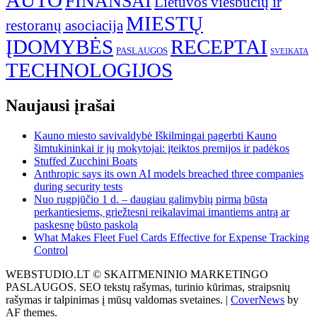
AUTO
FINANSAI
Lietuvos viešbučių ir
MIESTŲ
restoranų asociacija
ĮDOMYBĖS
RECEPTAI
PASLAUGOS
SVEIKATA
TECHNOLOGIJOS
Naujausi įrašai
Kauno miesto savivaldybė Iškilmingai pagerbti Kauno
šimtukininkai ir jų mokytojai: įteiktos premijos ir padėkos
Stuffed Zucchini Boats
Anthropic says its own AI models breached three companies
during security tests
Nuo rugpjūčio 1 d. – daugiau galimybių pirmą būstą
perkantiesiems, griežtesni reikalavimai imantiems antrą ar
paskesnę būsto paskolą
What Makes Fleet Fuel Cards Effective for Expense Tracking
Control
WEBSTUDIO.LT © SKAITMENINIO MARKETINGO
PASLAUGOS. SEO tekstų rašymas, turinio kūrimas, straipsnių
rašymas ir talpinimas į mūsų valdomas svetaines.
|
CoverNews
by
AF themes.