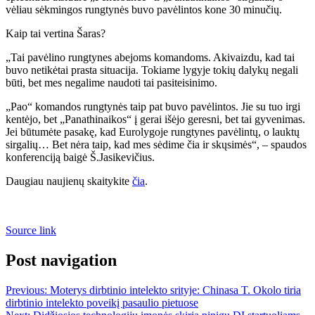
vėliau sėkmingos rungtynės buvo pavėlintos kone 30 minučių.
Kaip tai vertina Šaras?
„Tai pavėlino rungtynes ​​abejoms komandoms. Akivaizdu, kad tai
buvo netikėtai prasta situacija. Tokiame lygyje tokių dalykų negali
būti, bet mes negalime naudoti tai pasiteisinimo.
„Pao“ komandos rungtynės taip pat buvo pavėlintos. Jie su tuo irgi
kentėjo, bet „Panathinaikos“ į gerai išėjo geresni, bet tai gyvenimas.
Jei būtumėte pasakę, kad Eurolygoje rungtynes ​​pavėlintų, o lauktų
sirgalių… Bet nėra taip, kad mes sėdime čia ir skųsimės“, – spaudos
konferenciją baigė Š.Jasikevičius.
Daugiau naujienų skaitykite
čia
.
Source link
Post navigation
Previous:
Moterys dirbtinio intelekto srityje: Chinasa T. Okolo tiria
dirbtinio intelekto poveikį pasaulio pietuose