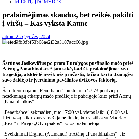
MIESTŲ ĮDOMYBĖS
pralaimėjimas skaudus, bet reikės pakilti
į viršų – Kas vyksta Kaune
admin
25 gegužės, 2024
Šarūnas Jasikevičius po prato Eurolygos pusfinalio mačo prieš
Atėnų „Panathinaikos“ jam sakė, kad šis pralaimėjimas yra
tragedija, atskleidė nesėkmės priežastis, tačiau kartu džiaugėsi
savo žaidėjo ir įvertinimo pavėlintos dvikovos faktorių.
Šaro treniruojami „Fenerbahce“ auklėtiniai 57:73 po dviejų
nesėkmingų atkarpų mačo pradžioje ir pabaigoje krito prieš Atėnų
„Panathinaikos“.
„Fenerbahce“ sekmadienį nuo 17:00 val. vietos laiku (18:00 val.
Lietuvos) laiku kausis mažajame finale, kur susitiks su Madrido
„Real“ ir Pirėjo „Olympiakos“ poros pralaimėtoja.
„Sveikinimai Erginui (Atamanui) ir Atėnų „Panathinaikos“. Jie