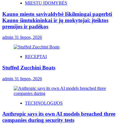
MIESTŲ ĮDOMYBĖS
Kauno miesto savivaldybė Iškilmingai pagerbti
Kauno šimtukininkai ir jų mokytojai: įteiktos
premijos ir padėkos
admin
31 liepos, 2026
RECEPTAI
Stuffed Zucchini Boats
admin
31 liepos, 2026
TECHNOLOGIJOS
Anthropic says its own AI models breached three
companies during security tests