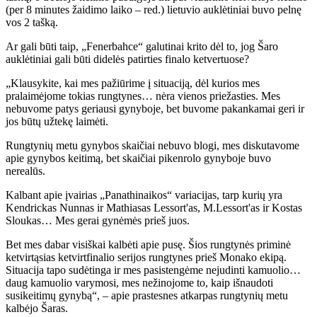
(per 8 minutes žaidimo laiko – red.) lietuvio auklėtiniai buvo pelnę
vos 2 tašką.
Ar gali būti taip, „Fenerbahce“ galutinai krito dėl to, jog Šaro
auklėtiniai gali būti didelės patirties finalo ketvertuose?
„Klausykite, kai mes pažiūrime į situaciją, dėl kurios mes
pralaimėjome tokias rungtynes… nėra vienos priežasties. Mes
nebuvome patys geriausi gynyboje, bet buvome pakankamai geri ir
jos būtų užtekę laimėti.
Rungtynių metu gynybos skaičiai nebuvo blogi, mes diskutavome
apie gynybos keitimą, bet skaičiai pikenrolo gynyboje buvo
nerealūs.
Kalbant apie įvairias „Panathinaikos“ variacijas, tarp kurių yra
Kendrickas Nunnas ir Mathiasas Lessort'as, M.Lessort'as ir Kostas
Sloukas… Mes gerai gynėmės prieš juos.
Bet mes dabar visiškai kalbėti apie pusę. Šios rungtynės priminė
ketvirtąsias ketvirtfinalio serijos rungtynes ​​prieš Monako ekipą.
Situacija tapo sudėtinga ir mes pasistengėme nejudinti kamuolio…
daug kamuolio varymosi, mes nežinojome to, kaip išnaudoti
susikeitimų gynybą“, – apie prastesnes atkarpas rungtynių metu
kalbėjo Šaras.