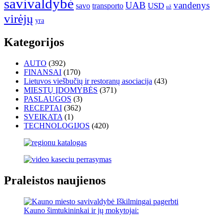
savivaldybė
UAB
vandenys
transporto
USD
savo
už
virėjų
yra
Kategorijos
AUTO
(392)
FINANSAI
(170)
Lietuvos viešbučių ir restoranų asociacija
(43)
MIESTŲ ĮDOMYBĖS
(371)
PASLAUGOS
(3)
RECEPTAI
(362)
SVEIKATA
(1)
TECHNOLOGIJOS
(420)
Praleistos naujienos