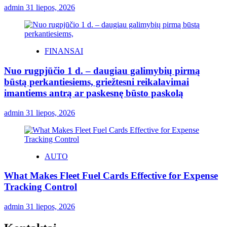
admin
31 liepos, 2026
FINANSAI
Nuo rugpjūčio 1 d. – daugiau galimybių pirmą
būstą perkantiesiems, griežtesni reikalavimai
imantiems antrą ar paskesnę būsto paskolą
admin
31 liepos, 2026
AUTO
What Makes Fleet Fuel Cards Effective for Expense
Tracking Control
admin
31 liepos, 2026