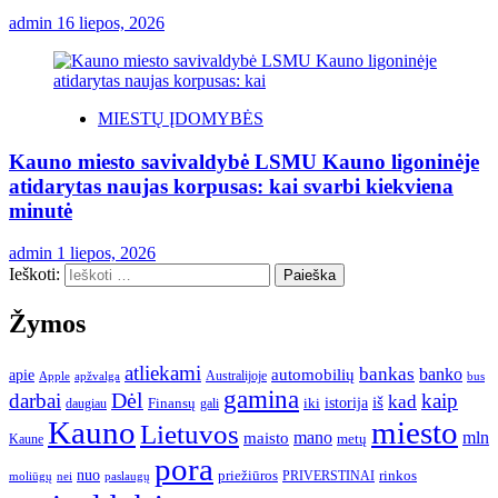
admin
16 liepos, 2026
MIESTŲ ĮDOMYBĖS
Kauno miesto savivaldybė LSMU Kauno ligoninėje
atidarytas naujas korpusas: kai svarbi kiekviena
minutė
admin
1 liepos, 2026
Ieškoti:
Žymos
atliekami
bankas
banko
apie
automobilių
Apple
apžvalga
Australijoje
bus
gamina
darbai
Dėl
kaip
kad
istorija
iš
Finansų
iki
daugiau
gali
Kauno
miesto
Lietuvos
mano
mln
maisto
metų
Kaune
pora
nuo
priežiūros
rinkos
paslaugų
PRIVERSTINAI
moliūgų
nei