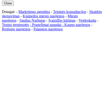
Close
Draugai: -
Marketingo agentūra
-
Teisinės konsultacijos
-
Skaidrių
skenavimas
-
Klaipedos miesto naujienos
-
Miesto
naujienos
-
Saulius Narbutas
-
Įvaizdžio kūrimas
-
Veidoskaita
-
Teniso treniruotės
- Pranešimai spaudai -
Kauno naujienos
-
Regionų naujienos
-
Palangos naujienos