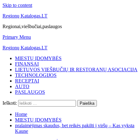
Skip to content
Regionų Katalogas.LT
Regionai,viešbučiai,paslaugos
Primary Menu
Regionų Katalogas.LT
MIESTŲ ĮDOMYBĖS
FINANSAI
LIETUVOS VIEŠBUČIŲ IR RESTORANŲ ASOCIACIJA
TECHNOLOGIJOS
RECEPTAI
AUTO
PASLAUGOS
Ieškoti:
Home
MIESTŲ ĮDOMYBĖS
pralaimėjimas skaudus, bet reikės pakilti į viršų – Kas vyksta
Kaune