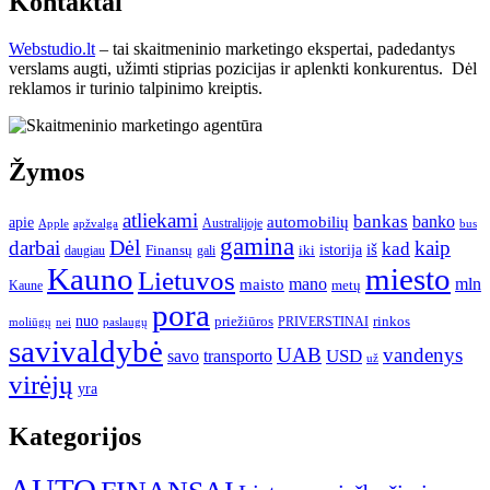
Kontaktai
Webstudio.lt
– tai skaitmeninio marketingo ekspertai, padedantys
verslams augti, užimti stiprias pozicijas ir aplenkti konkurentus. Dėl
reklamos ir turinio talpinimo kreiptis.
Žymos
atliekami
bankas
banko
apie
automobilių
Apple
apžvalga
Australijoje
bus
gamina
darbai
Dėl
kaip
kad
istorija
iš
Finansų
iki
daugiau
gali
Kauno
miesto
Lietuvos
mano
mln
maisto
metų
Kaune
pora
nuo
priežiūros
rinkos
paslaugų
PRIVERSTINAI
moliūgų
nei
savivaldybė
UAB
vandenys
transporto
USD
savo
už
virėjų
yra
Kategorijos