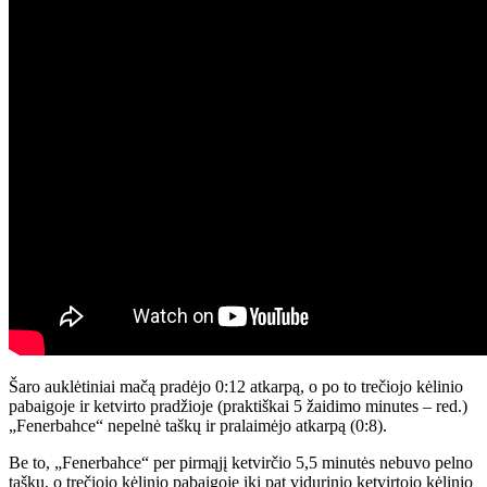
Šaro auklėtiniai mačą pradėjo 0:12 atkarpą, o po to trečiojo kėlinio
pabaigoje ir ketvirto pradžioje (praktiškai 5 žaidimo minutes – red.)
„Fenerbahce“ nepelnė taškų ir pralaimėjo atkarpą (0:8).
Be to, „Fenerbahce“ per pirmąjį ketvirčio 5,5 minutės nebuvo pelno
taškų, o trečiojo kėlinio pabaigoje iki pat vidurinio ketvirtojo kėlinio