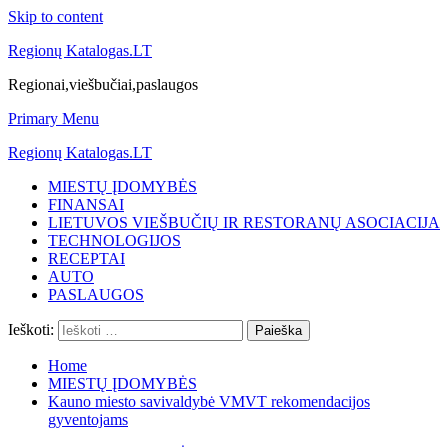
Skip to content
Regionų Katalogas.LT
Regionai,viešbučiai,paslaugos
Primary Menu
Regionų Katalogas.LT
MIESTŲ ĮDOMYBĖS
FINANSAI
LIETUVOS VIEŠBUČIŲ IR RESTORANŲ ASOCIACIJA
TECHNOLOGIJOS
RECEPTAI
AUTO
PASLAUGOS
Ieškoti:
Home
MIESTŲ ĮDOMYBĖS
Kauno miesto savivaldybė VMVT rekomendacijos
gyventojams