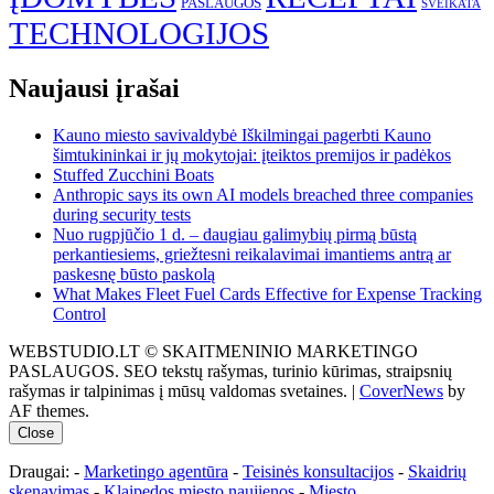
PASLAUGOS
SVEIKATA
TECHNOLOGIJOS
Naujausi įrašai
Kauno miesto savivaldybė Iškilmingai pagerbti Kauno
šimtukininkai ir jų mokytojai: įteiktos premijos ir padėkos
Stuffed Zucchini Boats
Anthropic says its own AI models breached three companies
during security tests
Nuo rugpjūčio 1 d. – daugiau galimybių pirmą būstą
perkantiesiems, griežtesni reikalavimai imantiems antrą ar
paskesnę būsto paskolą
What Makes Fleet Fuel Cards Effective for Expense Tracking
Control
WEBSTUDIO.LT © SKAITMENINIO MARKETINGO
PASLAUGOS. SEO tekstų rašymas, turinio kūrimas, straipsnių
rašymas ir talpinimas į mūsų valdomas svetaines.
|
CoverNews
by
AF themes.
Close
Draugai: -
Marketingo agentūra
-
Teisinės konsultacijos
-
Skaidrių
skenavimas
-
Klaipedos miesto naujienos
-
Miesto