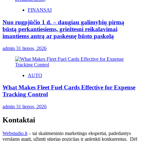
FINANSAI
Nuo rugpjūčio 1 d. – daugiau galimybių pirmą
būstą perkantiesiems, griežtesni reikalavimai
imantiems antrą ar paskesnę būsto paskolą
admin
31 liepos, 2026
AUTO
What Makes Fleet Fuel Cards Effective for Expense
Tracking Control
admin
31 liepos, 2026
Kontaktai
Webstudio.lt
– tai skaitmeninio marketingo ekspertai, padedantys
verslams augti, užimti stiprias pozicijas ir aplenkti konkurentus. Dėl