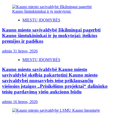
MIESTŲ ĮDOMYBĖS
Kauno miesto savivaldybė Iškilmingai pagerbti
Kauno šimtukininkai ir jų mokytojai: įteiktos
premijos ir padėkos
admin
31 liepos, 2026
MIESTŲ ĮDOMYBĖS
Kauno miesto savivaldybė Kauno miesto
savivaldybė skelbia pakartotinį Kauno miesto
savivaldybei nuosavybės teise priklausančių
viešosios įstaigos „Prisikėlimo projektai“ dalininko
teisių pardavimą viešo aukciono būdu
admin
16 liepos, 2026