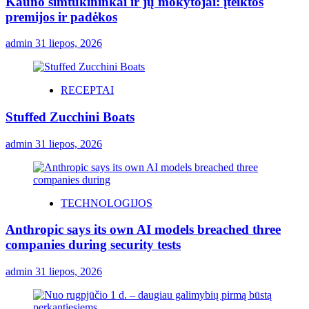
Kauno šimtukininkai ir jų mokytojai: įteiktos
premijos ir padėkos
admin
31 liepos, 2026
RECEPTAI
Stuffed Zucchini Boats
admin
31 liepos, 2026
TECHNOLOGIJOS
Anthropic says its own AI models breached three
companies during security tests
admin
31 liepos, 2026