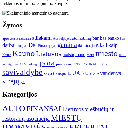
reklamos ir turinio talpinimo kreiptis.
Žymos
atliekami
bankas
banko
apie
automobilių
Apple
apžvalga
Australijoje
bus
gamina
darbai
Dėl
kaip
kad
istorija
iš
Finansų
iki
daugiau
gali
Kauno
miesto
Lietuvos
mano
mln
maisto
metų
Kaune
pora
nuo
priežiūros
rinkos
paslaugų
PRIVERSTINAI
moliūgų
nei
savivaldybė
UAB
vandenys
transporto
USD
savo
už
virėjų
yra
Kategorijos
AUTO
FINANSAI
Lietuvos viešbučių ir
MIESTŲ
restoranų asociacija
ĮDOMYBĖS
RECEPTAI