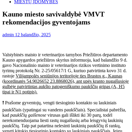
MIESTŲ ĮDOMYBĖS
Kauno miesto savivaldybė VMVT
rekomendacijos gyventojams
admin
12 balandžio, 2025
Valstybinės maisto ir veterinarijos tarnybos Priežiūros departamento
Kauno apygardos priežiūros skyrius informuoja, kad balandžio 9 d.
gavo Nacionalinio maisto ir veterinarijos rizikos vertinimo instituto
tyrimų protokolą Nr. 2-25/05617/1 G, kuriuo patvirtinta kovo 31 d.
rastoje
Vilijampolės seniūnijos teritorijoje ties Brastos g., Kaunas
(koordinatės 54.9026652 23.8868026), ant upės kranto nugaišusioje
gulbėje patvirtintas aukšto patogeniškumo paukščių gripas (A, H5
tipai ir N1 potipis).
❗ Prašome gyventojų, vengti tiesioginio kontakto su laukiniais
paukščiais (ypatingai su vandens paukščiais). Specialistai pabrėžia,
kad
paukščių gaišenose
virusas gali išlikti iki 30 parų, todėl
nerekomenduojama liesti rastų nugaišusių arba leisgyvių laukinių
paukščių. Taip pat patartina nelesinti laukinių paukščių iš rankų,
vengti kitokio tiesioginio kontakto su laukiniais paukščiais. Jeigu