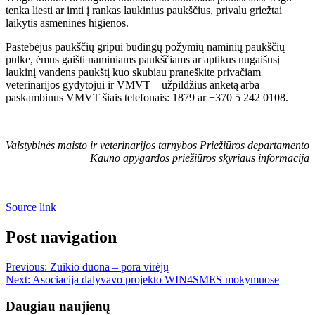
tenka liesti ar imti į rankas laukinius paukščius, privalu griežtai
laikytis asmeninės higienos.
Pastebėjus paukščių gripui būdingų požymių naminių paukščių
pulke, ėmus gaišti naminiams paukščiams ar aptikus nugaišusį
laukinį vandens paukštį kuo skubiau praneškite privačiam
veterinarijos gydytojui ir VMVT – užpildžius anketą arba
paskambinus VMVT šiais telefonais: 1879 ar +370 5 242 0108.
Valstybinės maisto ir veterinarijos tarnybos Priežiūros departamento
Kauno apygardos priežiūros skyriaus informacija
Source link
Post navigation
Previous:
Zuikio duona – pora virėjų
Next:
Asociacija dalyvavo projekto WIN4SMES mokymuose
Daugiau naujienų