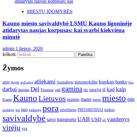
MIESTŲ ĮDOMYBĖS
Kauno miesto savivaldybė LSMU Kauno ligoninėje
atidarytas naujas korpusas: kai svarbi kiekviena
minutė
admin
1 liepos, 2026
Ieškoti:
Žymos
atliekami
bankas
banko
apie
automobilių
Apple
apžvalga
Australijoje
bus
gamina
darbai
Dėl
kaip
kad
istorija
iš
Finansų
iki
daugiau
gali
Kauno
miesto
Lietuvos
mano
mln
maisto
metų
Kaune
pora
nuo
priežiūros
rinkos
paslaugų
PRIVERSTINAI
moliūgų
nei
savivaldybė
UAB
vandenys
transporto
USD
savo
už
virėjų
yra