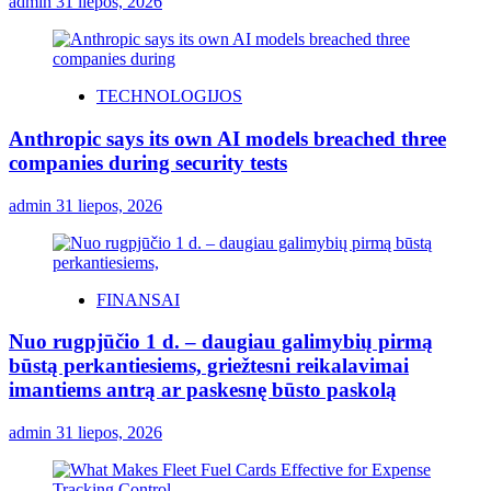
admin
31 liepos, 2026
TECHNOLOGIJOS
Anthropic says its own AI models breached three
companies during security tests
admin
31 liepos, 2026
FINANSAI
Nuo rugpjūčio 1 d. – daugiau galimybių pirmą
būstą perkantiesiems, griežtesni reikalavimai
imantiems antrą ar paskesnę būsto paskolą
admin
31 liepos, 2026