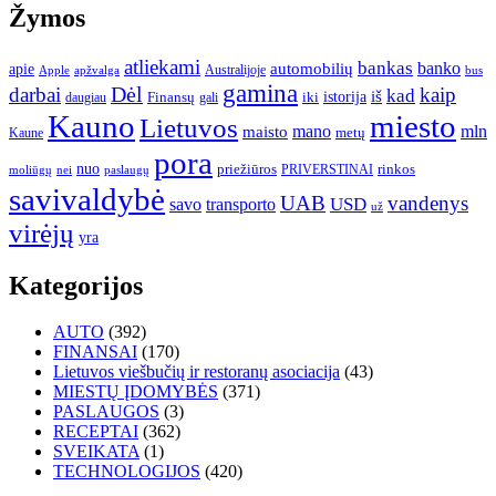
Žymos
atliekami
bankas
banko
apie
automobilių
Apple
apžvalga
Australijoje
bus
gamina
darbai
Dėl
kaip
kad
istorija
iš
Finansų
iki
daugiau
gali
Kauno
miesto
Lietuvos
mano
mln
maisto
metų
Kaune
pora
nuo
priežiūros
rinkos
paslaugų
PRIVERSTINAI
moliūgų
nei
savivaldybė
UAB
vandenys
transporto
USD
savo
už
virėjų
yra
Kategorijos
AUTO
(392)
FINANSAI
(170)
Lietuvos viešbučių ir restoranų asociacija
(43)
MIESTŲ ĮDOMYBĖS
(371)
PASLAUGOS
(3)
RECEPTAI
(362)
SVEIKATA
(1)
TECHNOLOGIJOS
(420)