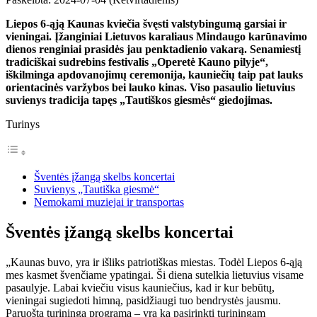
Liepos 6-ąją Kaunas kviečia švęsti valstybingumą garsiai ir
vieningai. Įžanginiai Lietuvos karaliaus Mindaugo karūnavimo
dienos renginiai prasidės jau penktadienio vakarą. Senamiestį
tradiciškai sudrebins festivalis „Operetė Kauno pilyje“,
iškilminga apdovanojimų ceremonija, kauniečių taip pat lauks
orientacinės varžybos bei lauko kinas. Viso pasaulio lietuvius
suvienys tradicija tapęs „Tautiškos giesmės“ giedojimas.
Turinys
Šventės įžangą skelbs koncertai
Suvienys „Tautiška giesmė“
Nemokami muziejai ir transportas
Šventės įžangą skelbs koncertai
„Kaunas buvo, yra ir išliks patriotiškas miestas. Todėl Liepos 6-ąją
mes kasmet švenčiame ypatingai. Ši diena sutelkia lietuvius visame
pasaulyje. Labai kviečiu visus kauniečius, kad ir kur bebūtų,
vieningai sugiedoti himną, pasidžiaugi tuo bendrystės jausmu.
Paruošta turininga programa – yra ką pasirinkti turiningam