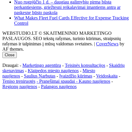
Nuo rugpjūčio 1 d. – daugiau galimybių pirmą būstą
perkantiesiems, griežtesni reikalavimai imantiems antrą ar
paskesnę būsto paskolą
What Makes Fleet Fuel Cards Effective for Expense Tracking
Control
WEBSTUDIO.LT © SKAITMENINIO MARKETINGO
PASLAUGOS. SEO tekstų rašymas, turinio kūrimas, straipsnių
rašymas ir talpinimas į mūsų valdomas svetaines.
|
CoverNews
by
AF themes.
Close
Draugai: -
Marketingo agentūra
-
Teisinės konsultacijos
-
Skaidrių
skenavimas
-
Klaipedos miesto naujienos
-
Miesto
naujienos
-
Saulius Narbutas
-
Įvaizdžio kūrimas
-
Veidoskaita
-
Teniso treniruotės
- Pranešimai spaudai -
Kauno naujienos
-
Regionų naujienos
-
Palangos naujienos