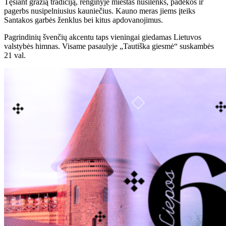
Tęsiant gražią tradiciją, renginyje miestas nusilenks, padėkos ir
pagerbs nusipelniusius kauniečius. Kauno meras jiems įteiks
Santakos garbės ženklus bei kitus apdovanojimus.
Pagrindinių švenčių akcentu taps vieningai giedamas Lietuvos
valstybės himnas. Visame pasaulyje „Tautiška giesmė“ suskambės
21 val.