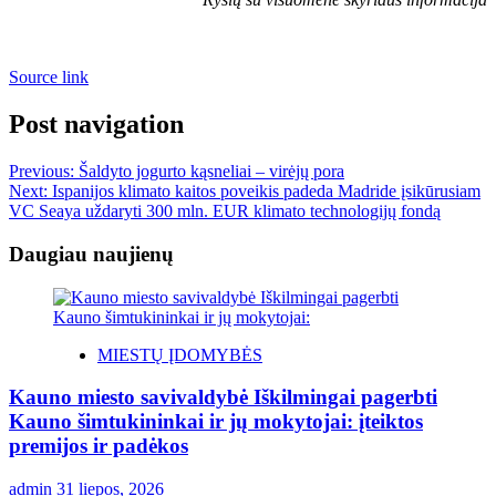
Source link
Post navigation
Previous:
Šaldyto jogurto kąsneliai – virėjų pora
Next:
Ispanijos klimato kaitos poveikis padeda Madride įsikūrusiam
VC Seaya uždaryti 300 mln. EUR klimato technologijų fondą
Daugiau naujienų
MIESTŲ ĮDOMYBĖS
Kauno miesto savivaldybė Iškilmingai pagerbti
Kauno šimtukininkai ir jų mokytojai: įteiktos
premijos ir padėkos
admin
31 liepos, 2026