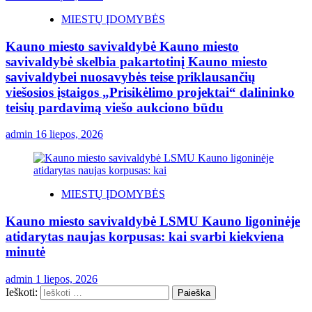
MIESTŲ ĮDOMYBĖS
Kauno miesto savivaldybė Kauno miesto
savivaldybė skelbia pakartotinį Kauno miesto
savivaldybei nuosavybės teise priklausančių
viešosios įstaigos „Prisikėlimo projektai“ dalininko
teisių pardavimą viešo aukciono būdu
admin
16 liepos, 2026
MIESTŲ ĮDOMYBĖS
Kauno miesto savivaldybė LSMU Kauno ligoninėje
atidarytas naujas korpusas: kai svarbi kiekviena
minutė
admin
1 liepos, 2026
Ieškoti: