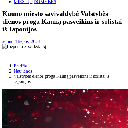
MIESTŲ ĮDOMYBĖS
Kauno miesto savivaldybė Valstybės
dienos proga Kauną pasveikins ir solistai
iš Japonijos
admin
4 liepos, 2024
Pradžia
Naujienos
Valstybės dienos proga Kauną pasveikins ir solistai iš
Japonijos