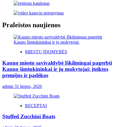
Praleistos naujienos
MIESTŲ ĮDOMYBĖS
Kauno miesto savivaldybė Iškilmingai pagerbti
Kauno šimtukininkai ir jų mokytojai: įteiktos
premijos ir padėkos
admin
31 liepos, 2026
RECEPTAI
Stuffed Zucchini Boats