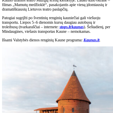
Kauno dramos teatro Mažųjų scenų kiemelyje. Lauko kino ekrane –
filmas „Mamutų medžioklė“, pasakojantis apie vieną įdomiausių ir
dramatiškiausių Lietuvos teatro paslapčių.
Patogiai sugrįžti po šventinių renginių kauniečiai gali viešuoju
transportu. Liepos 5–6 dienomis kursų daugiau autobusų ir
troleibusų (tvarkaraščiai – internete:
stops.lt/kaunas
). Šeštadienį, per
Mindaugines, viešasis transportas Kaune – nemokamas.
Išsami Valstybės dienos renginių Kaune programa:
Kaunas.lt
.