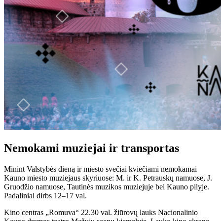
Nemokami muziejai ir transportas
Minint Valstybės dieną ir miesto svečiai kviečiami nemokamai
Kauno miesto muziejaus skyriuose: M. ir K. Petrauskų namuose, J.
Gruodžio namuose, Tautinės muzikos muziejuje bei Kauno pilyje.
Padaliniai dirbs 12–17 val.
Kino centras „Romuva“ 22.30 val. žiūrovų lauks Nacionalinio