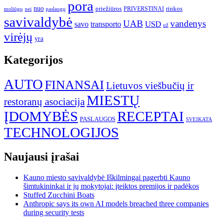
pora
nuo
priežiūros
rinkos
paslaugų
PRIVERSTINAI
moliūgų
nei
savivaldybė
UAB
vandenys
transporto
USD
savo
už
virėjų
yra
Kategorijos
AUTO
FINANSAI
Lietuvos viešbučių ir
MIESTŲ
restoranų asociacija
ĮDOMYBĖS
RECEPTAI
PASLAUGOS
SVEIKATA
TECHNOLOGIJOS
Naujausi įrašai
Kauno miesto savivaldybė Iškilmingai pagerbti Kauno
šimtukininkai ir jų mokytojai: įteiktos premijos ir padėkos
Stuffed Zucchini Boats
Anthropic says its own AI models breached three companies
during security tests