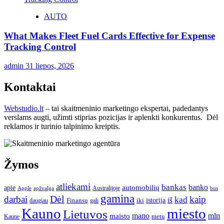
AUTO
What Makes Fleet Fuel Cards Effective for Expense
Tracking Control
admin
31 liepos, 2026
Kontaktai
Webstudio.lt
– tai skaitmeninio marketingo ekspertai, padedantys
verslams augti, užimti stiprias pozicijas ir aplenkti konkurentus. Dėl
reklamos ir turinio talpinimo kreiptis.
Žymos
atliekami
bankas
banko
apie
automobilių
Apple
apžvalga
Australijoje
bus
gamina
darbai
Dėl
kaip
kad
istorija
iš
Finansų
iki
daugiau
gali
Kauno
miesto
Lietuvos
mano
mln
maisto
metų
Kaune