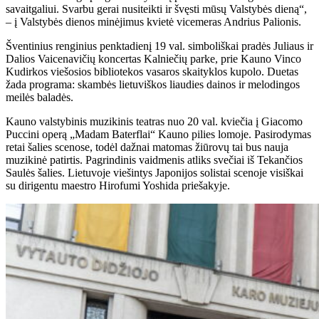
savaitgaliui. Svarbu gerai nusiteikti ir švęsti mūsų Valstybės dieną“,
– į Valstybės dienos minėjimus kvietė vicemeras Andrius Palionis.
Šventinius renginius penktadienį 19 val. simboliškai pradės Juliaus ir
Dalios Vaicenavičių koncertas Kalniečių parke, prie Kauno Vinco
Kudirkos viešosios bibliotekos vasaros skaityklos kupolo. Duetas
žada programa: skambės lietuviškos liaudies dainos ir melodingos
meilės baladės.
Kauno valstybinis muzikinis teatras nuo 20 val. kviečia į Giacomo
Puccini operą „Madam Baterflai“ Kauno pilies lomoje. Pasirodymas
retai šalies scenose, todėl dažnai matomas žiūrovų tai bus nauja
muzikinė patirtis. Pagrindinis vaidmenis atliks svečiai iš Tekančios
Saulės šalies. Lietuvoje viešintys Japonijos solistai scenoje visiškai
su dirigentu maestro Hirofumi Yoshida priešakyje.