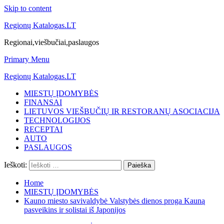
Skip to content
Regionų Katalogas.LT
Regionai,viešbučiai,paslaugos
Primary Menu
Regionų Katalogas.LT
MIESTŲ ĮDOMYBĖS
FINANSAI
LIETUVOS VIEŠBUČIŲ IR RESTORANŲ ASOCIACIJA
TECHNOLOGIJOS
RECEPTAI
AUTO
PASLAUGOS
Ieškoti:
Home
MIESTŲ ĮDOMYBĖS
Kauno miesto savivaldybė Valstybės dienos proga Kauną
pasveikins ir solistai iš Japonijos