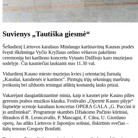
Suvienys
„Tautiška giesmė“
Šeštadienį Lietuvos karaliaus Mindaugo karūnavimą Kaunas pradės
švęsti iškilminga Vyčio Kryžiaus ordino vėliavos pakėlimo
ceremonija bei kariliono koncertu Vytauto Didžiojo karo muziejaus
sodelyje. Čia kauniečiai laukiami nuo 11.30 val.
Vidurdienį Kauno miesto muziejus kvies į orientacinį žurnalą
„Karaliai, karalienės ir karūnos“. Pirmųjų trijų sėkmingų maršrutų
įveikusių bei užduotis teisingai atliktų komandų lauks prizai.
Vakarėjant daugiatūkstantinė minia, kaip ir kasmet prie Kauno pilies
geresnis prabos muzikos klasika. Festivalio „Operetė Kauno pilyje“
šiųmetėje scenoje karaliaus koncertas OPERA GALA „G. Puccini ir
jo amžininkai“. Programoje skambės Džiakomo Pučinio kūriniai,
ištraukos iš R. Leoncavallo, P. Mascagni, F. Cilea, U. Giordano
operų. Jas atliks Lietuvos ir Japonijos solistai, išskirtinis svečias –
italų tenoras Gregory Bonfatti.