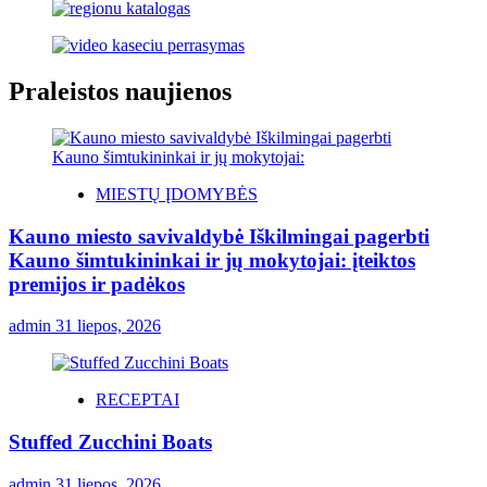
Praleistos naujienos
MIESTŲ ĮDOMYBĖS
Kauno miesto savivaldybė Iškilmingai pagerbti
Kauno šimtukininkai ir jų mokytojai: įteiktos
premijos ir padėkos
admin
31 liepos, 2026
RECEPTAI
Stuffed Zucchini Boats
admin
31 liepos, 2026