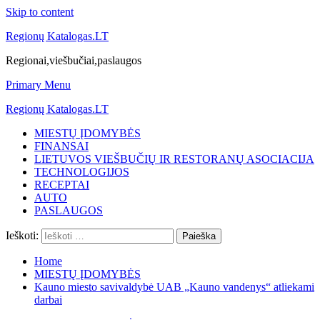
Skip to content
Regionų Katalogas.LT
Regionai,viešbučiai,paslaugos
Primary Menu
Regionų Katalogas.LT
MIESTŲ ĮDOMYBĖS
FINANSAI
LIETUVOS VIEŠBUČIŲ IR RESTORANŲ ASOCIACIJA
TECHNOLOGIJOS
RECEPTAI
AUTO
PASLAUGOS
Ieškoti:
Home
MIESTŲ ĮDOMYBĖS
Kauno miesto savivaldybė UAB „Kauno vandenys“ atliekami
darbai