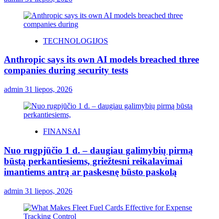
TECHNOLOGIJOS
Anthropic says its own AI models breached three
companies during security tests
admin
31 liepos, 2026
FINANSAI
Nuo rugpjūčio 1 d. – daugiau galimybių pirmą
būstą perkantiesiems, griežtesni reikalavimai
imantiems antrą ar paskesnę būsto paskolą
admin
31 liepos, 2026