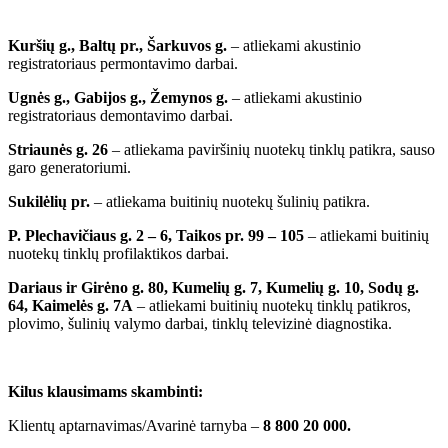
Kuršių g., Baltų pr., Šarkuvos g.
– atliekami akustinio
registratoriaus permontavimo darbai.
Ugnės g., Gabijos g., Žemynos g.
– atliekami akustinio
registratoriaus demontavimo darbai.
Striaunės g. 26
– atliekama paviršinių nuotekų tinklų patikra, sauso
garo generatoriumi.
Sukilėlių pr.
– atliekama buitinių nuotekų šulinių patikra.
P. Plechavičiaus g. 2 – 6, Taikos pr. 99 – 105
– atliekami buitinių
nuotekų tinklų profilaktikos darbai.
Dariaus ir Girėno g. 80, Kumelių g. 7, Kumelių g. 10, Sodų g.
64, Kaimelės g. 7A
– atliekami buitinių nuotekų tinklų patikros,
plovimo, šulinių valymo darbai, tinklų televizinė diagnostika.
Kilus klausimams skambinti:
Klientų aptarnavimas/Avarinė tarnyba –
8 800 20 000.