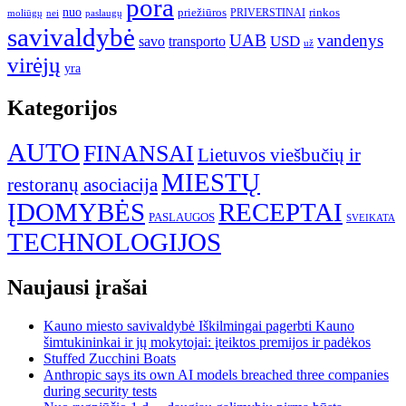
pora
nuo
priežiūros
rinkos
paslaugų
PRIVERSTINAI
moliūgų
nei
savivaldybė
UAB
vandenys
transporto
USD
savo
už
virėjų
yra
Kategorijos
AUTO
FINANSAI
Lietuvos viešbučių ir
MIESTŲ
restoranų asociacija
ĮDOMYBĖS
RECEPTAI
PASLAUGOS
SVEIKATA
TECHNOLOGIJOS
Naujausi įrašai
Kauno miesto savivaldybė Iškilmingai pagerbti Kauno
šimtukininkai ir jų mokytojai: įteiktos premijos ir padėkos
Stuffed Zucchini Boats
Anthropic says its own AI models breached three companies
during security tests