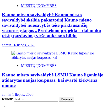
MIESTŲ ĮDOMYBĖS
Kauno miesto savivaldybė Kauno miesto
savivaldybė skelbia pakartotinį Kauno miesto
savivaldybei nuosavybės teise priklausančių
viešosios įstaigos „Prisikėlimo projektai“ dalininko
teisių pardavimą viešo aukciono būdu
admin
16 liepos, 2026
MIESTŲ ĮDOMYBĖS
Kauno miesto savivaldybė LSMU Kauno ligoninėje
atidarytas naujas korpusas: kai svarbi kiekviena
minutė
admin
1 liepos, 2026
Ieškoti: