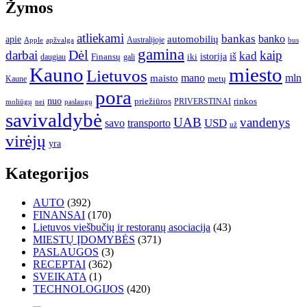
Žymos
atliekami
bankas
banko
apie
automobilių
Apple
apžvalga
Australijoje
bus
gamina
darbai
Dėl
kaip
kad
istorija
iš
Finansų
iki
daugiau
gali
Kauno
miesto
Lietuvos
mano
mln
maisto
metų
Kaune
pora
nuo
priežiūros
rinkos
paslaugų
PRIVERSTINAI
moliūgų
nei
savivaldybė
UAB
vandenys
transporto
USD
savo
už
virėjų
yra
Kategorijos
AUTO
(392)
FINANSAI
(170)
Lietuvos viešbučių ir restoranų asociacija
(43)
MIESTŲ ĮDOMYBĖS
(371)
PASLAUGOS
(3)
RECEPTAI
(362)
SVEIKATA
(1)
TECHNOLOGIJOS
(420)