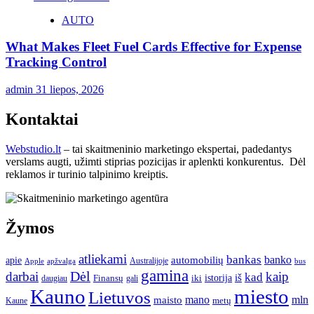
AUTO
What Makes Fleet Fuel Cards Effective for Expense
Tracking Control
admin
31 liepos, 2026
Kontaktai
Webstudio.lt
– tai skaitmeninio marketingo ekspertai, padedantys
verslams augti, užimti stiprias pozicijas ir aplenkti konkurentus. Dėl
reklamos ir turinio talpinimo kreiptis.
Žymos
atliekami
bankas
banko
apie
automobilių
Apple
apžvalga
Australijoje
bus
gamina
darbai
Dėl
kaip
kad
istorija
iš
Finansų
iki
daugiau
gali
Kauno
miesto
Lietuvos
mano
mln
maisto
metų
Kaune