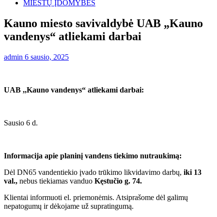
MIESTŲ ĮDOMYBĖS
Kauno miesto savivaldybė UAB „Kauno
vandenys“ atliekami darbai
admin
6 sausio, 2025
UAB ,,Kauno vandenys“ atliekami darbai:
Sausio 6 d.
Informacija apie planinį vandens tiekimo nutraukimą:
Dėl DN65 vandentiekio įvado trūkimo likvidavimo darbų,
iki 13
val.,
nebus tiekiamas vanduo
Kęstučio g. 74.
Klientai informuoti el. priemonėmis. Atsiprašome dėl galimų
nepatogumų ir dėkojame už supratingumą.