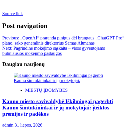
Source link
Post navigation
Previous:
„OpenAI“ praranda pinigus dėl brangaus „ChatGPT Pro“
plano, sako generalinis direktorius Samas Altmanas
Next:
Pagrindinė mokėjimo sąskaita – visos gyventojams
būtiniausios mokėjimo paslaugos
Daugiau naujienų
MIESTŲ ĮDOMYBĖS
Kauno miesto savivaldybė Iškilmingai pagerbti
Kauno šimtukininkai ir jų mokytojai: įteiktos
premijos ir padėkos
admin
31 liepos, 2026