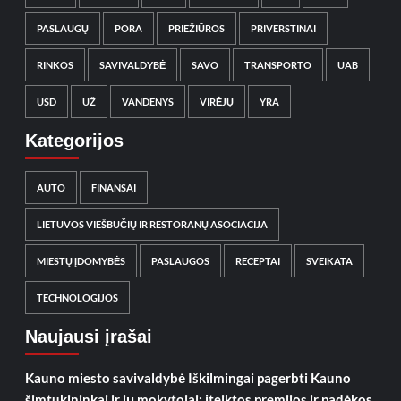
PASLAUGŲ
PORA
PRIEŽIŪROS
PRIVERSTINAI
RINKOS
SAVIVALDYBĖ
SAVO
TRANSPORTO
UAB
USD
UŽ
VANDENYS
VIRĖJŲ
YRA
Kategorijos
AUTO
FINANSAI
LIETUVOS VIEŠBUČIŲ IR RESTORANŲ ASOCIACIJA
MIESTŲ ĮDOMYBĖS
PASLAUGOS
RECEPTAI
SVEIKATA
TECHNOLOGIJOS
Naujausi įrašai
Kauno miesto savivaldybė Iškilmingai pagerbti Kauno
šimtukininkai ir jų mokytojai: įteiktos premijos ir padėkos