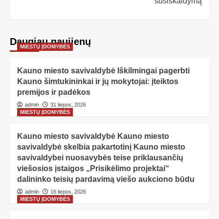
susiskaidymą
Daugiau naujienų
MIESTŲ ĮDOMYBĖS
Kauno miesto savivaldybė Iškilmingai pagerbti
Kauno šimtukininkai ir jų mokytojai: įteiktos
premijos ir padėkos
admin
31 liepos, 2026
MIESTŲ ĮDOMYBĖS
Kauno miesto savivaldybė Kauno miesto
savivaldybė skelbia pakartotinį Kauno miesto
savivaldybei nuosavybės teise priklausančių
viešosios įstaigos „Prisikėlimo projektai“
dalininko teisių pardavimą viešo aukciono būdu
admin
16 liepos, 2026
MIESTŲ ĮDOMYBĖS