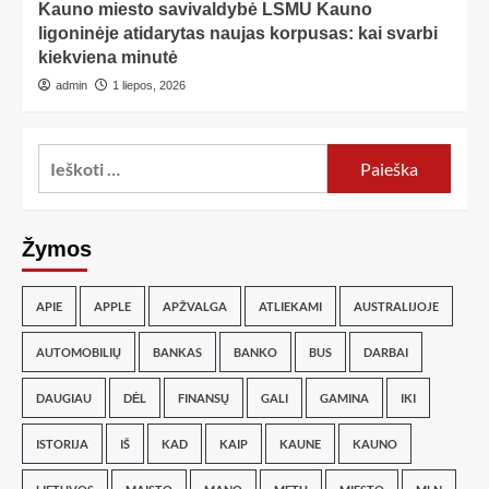
Kauno miesto savivaldybė LSMU Kauno
ligoninėje atidarytas naujas korpusas: kai svarbi
kiekviena minutė
admin
1 liepos, 2026
Žymos
APIE
APPLE
APŽVALGA
ATLIEKAMI
AUSTRALIJOJE
AUTOMOBILIŲ
BANKAS
BANKO
BUS
DARBAI
DAUGIAU
DĖL
FINANSŲ
GALI
GAMINA
IKI
ISTORIJA
IŠ
KAD
KAIP
KAUNE
KAUNO