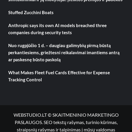
Stuffed Zucchini Boats
Anthropic says its own AI models breached three
companies during security tests
Nuo rugpjūčio 1 d. – daugiau galimybių pirmą būstą
perkantiesiems, griežtesni reikalavimai imantiems antrą
ar paskesnę būsto paskolą
What Makes Fleet Fuel Cards Effective for Expense
Tracking Control
WEBSTUDIO.LT © SKAITMENINIO MARKETINGO
PASLAUGOS. SEO tekstų rašymas, turinio kūrimas,
straipsnių rašymas ir talpinimas į mūsų valdomas