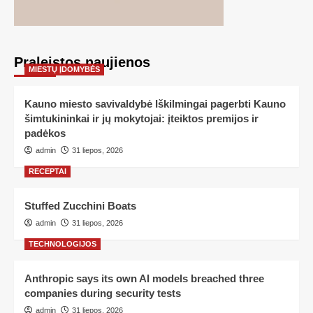
Praleistos naujienos
MIESTŲ ĮDOMYBĖS
Kauno miesto savivaldybė Iškilmingai pagerbti Kauno
šimtukininkai ir jų mokytojai: įteiktos premijos ir
padėkos
admin
31 liepos, 2026
RECEPTAI
Stuffed Zucchini Boats
admin
31 liepos, 2026
TECHNOLOGIJOS
Anthropic says its own AI models breached three
companies during security tests
admin
31 liepos, 2026