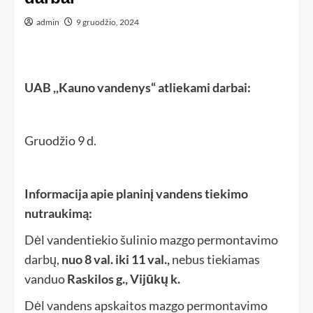
admin
9 gruodžio, 2024
UAB ,,Kauno vandenys“ atliekami darbai:
Gruodžio 9 d.
Informacija apie planinį vandens tiekimo
nutraukimą:
Dėl vandentiekio šulinio mazgo permontavimo
darbų,
nuo 8 val. iki 11 val.,
nebus tiekiamas
vanduo
Raskilos g., Vijūkų k.
Dėl vandens apskaitos mazgo permontavimo