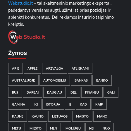
Webstudio.lt
– tai skaitmeninio marketingo ekspertai,
padedantys verslams augti, užimti stiprias pozicijas ir
aplenkti konkurentus. Dėl reklamos ir turinio talpinimo
kreiptis.
Žymos
APIE
APPLE
APŽVALGA
ATLIEKAMI
AUSTRALIJOJE
AUTOMOBILIŲ
BANKAS
BANKO
BUS
DARBAI
DAUGIAU
DĖL
FINANSŲ
GALI
GAMINA
IKI
ISTORIJA
IŠ
KAD
KAIP
KAUNE
KAUNO
LIETUVOS
MAISTO
MANO
METŲ
MIESTO
MLN
MOLIŪGŲ
NEI
NUO