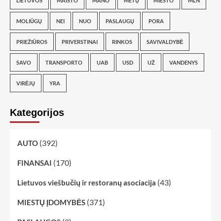
LIETUVOS
MAISTO
MANO
METŲ
MIESTO
MLN
MOLIŪGŲ
NEI
NUO
PASLAUGŲ
PORA
PRIEŽIŪROS
PRIVERSTINAI
RINKOS
SAVIVALDYBĖ
SAVO
TRANSPORTO
UAB
USD
UŽ
VANDENYS
VIRĖJŲ
YRA
Kategorijos
(392)
AUTO
(170)
FINANSAI
(43)
Lietuvos viešbučių ir restoranų asociacija
(371)
MIESTŲ ĮDOMYBĖS