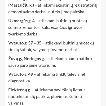
(Mastaičių k.)
– atliekami akustinių registratorių
demontavimo darbai, nutekėjimo paieška.
Ukmergės g. 4
– atliekami buitinių nuotekų
šulinio remonto ir šalia esančios įgriuvos
tvarkymo darbai.
Vytauto g. 57 – 35
– atliekami buitinių nuotekų
tinklų šulinių valymo, plovimo, darbai.
Žuvų g., Neringos g.
– atliekama namų patikra,
sauso garo generatoriumi.
Vytauto g. 49
– atliekama tinklų televizinė
diagnostika.
Elektrėnų g.
– atliekama paviršinių lietaus
nuotekų tinklų patikra, plovimas, šulinių
valymas.