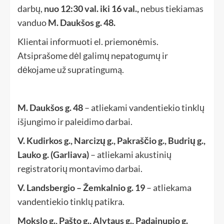
darbų,
nuo 12:30 val. iki 16 val.,
nebus tiekiamas
vanduo
M. Daukšos g. 48.
Klientai informuoti el. priemonėmis.
Atsiprašome dėl galimų nepatogumų ir
dėkojame už supratingumą.
M. Daukšos g. 48
– atliekami vandentiekio tinklų
išjungimo ir paleidimo darbai.
V. Kudirkos g., Narcizų g., Pakraščio g., Budrių g.,
Lauko g. (Garliava)
– atliekami akustinių
registratorių montavimo darbai.
V. Landsbergio – Žemkalnio g. 19
– atliekama
vandentiekio tinklų patikra.
Mokslo g., Pašto g., Alytaus g., Padainupio g.