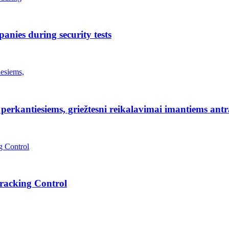
anies during security tests
erkantiesiems, griežtesni reikalavimai imantiems antr
Tracking Control