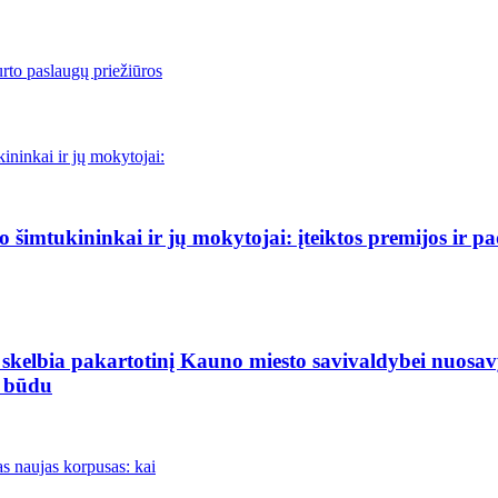
rto paslaugų priežiūros
šimtukininkai ir jų mokytojai: įteiktos premijos ir p
elbia pakartotinį Kauno miesto savivaldybei nuosavybė
o būdu