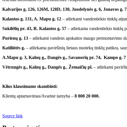
Kalvarijos g. 126, 126M, 128D, 130, Juodelynės g. 6, Jonavos g. 7,
Kalantos g. 131, A. Mapu g. 12
– atliekami vandentiekio tinklų atju
Sukilėlių pr. 43, R. Kalantos g. 57
– atliekama vandentiekio tinklų pa
Purienų g. 13
– atliekami vandens apskaitos mazgo permontavimo da
Katiliūtės g.
– atliekama paviršinių lietaus nuotekų tinklų patikra, sa
A.Mapu g. 3,
Kalnų g., Dangės g., Savanorių pr. 74,
Kampo g. 7
Vėtrungės g.,
Kalnų g., Dangės g.
,
Žemaičių pl.
– atliekami pavirši
Kilus klausimams skambinti:
Klientų aptarnavimas/Avarinė tarnyba –
8 800 20 000.
Source link