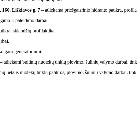
 160, Liškiavos g. 7
– atliekama priešgaisrinio hidranto patikra, profila
ngimo ir paleidimo darbai.
tikra, sklendžių profilaktika.
rbai.
uso garo generatoriumi.
– atliekami buitinių nuotekų tinklų plovimo, šulinių valymo darbai, tink
nių lietaus nuotekų tinklų patikros, plovimo, šulinių valymo darbai, tink