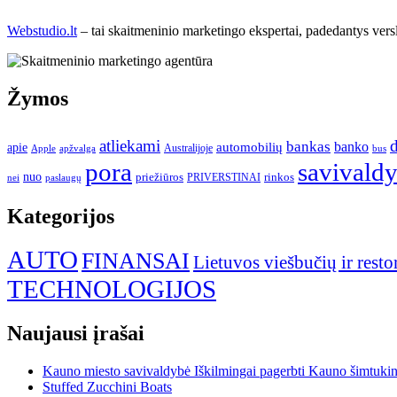
Webstudio.lt
– tai skaitmeninio marketingo ekspertai, padedantys versla
Žymos
atliekami
d
bankas
banko
apie
automobilių
Apple
apžvalga
Australijoje
bus
pora
savivald
nuo
priežiūros
rinkos
paslaugų
PRIVERSTINAI
nei
Kategorijos
AUTO
FINANSAI
Lietuvos viešbučių ir resto
TECHNOLOGIJOS
Naujausi įrašai
Kauno miesto savivaldybė Iškilmingai pagerbti Kauno šimtukinin
Stuffed Zucchini Boats