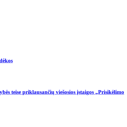
adėkos
s teise priklausančių viešosios įstaigos „Prisikėlimo