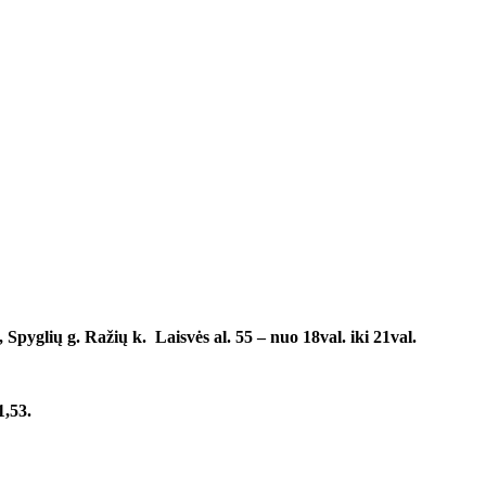
 g. 131.
pyglių g. Ražių k. Laisvės al. 55 – nuo 18val. iki 21val.
l. 60.
1,53.