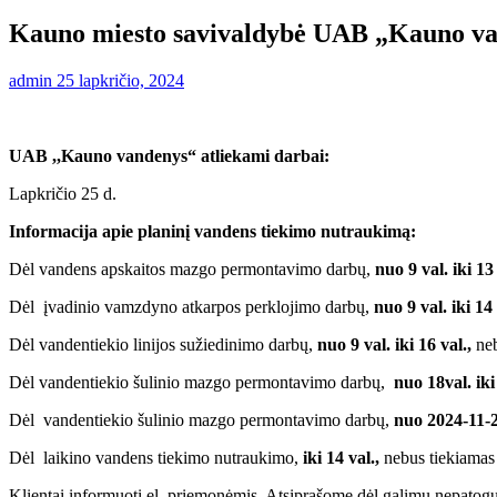
Kauno miesto savivaldybė UAB „Kauno va
admin
25 lapkričio, 2024
UAB ,,Kauno vandenys“ atliekami darbai:
Lapkričio 25 d.
Informacija apie planinį vandens tiekimo nutraukimą:
Dėl vandens apskaitos mazgo permontavimo darbų,
nuo 9 val. iki 13 
Dėl įvadinio vamzdyno atkarpos perklojimo darbų,
nuo 9 val. iki 14
Dėl vandentiekio linijos sužiedinimo darbų,
nuo 9 val. iki 16 val.,
neb
Dėl vandentiekio šulinio mazgo permontavimo darbų,
nuo 18val. iki
Dėl vandentiekio šulinio mazgo permontavimo darbų,
nuo 2024-11-2
Dėl laikino vandens tiekimo nutraukimo,
iki 14 val.,
nebus tiekiama
Klientai informuoti el. priemonėmis. Atsiprašome dėl galimų nepato