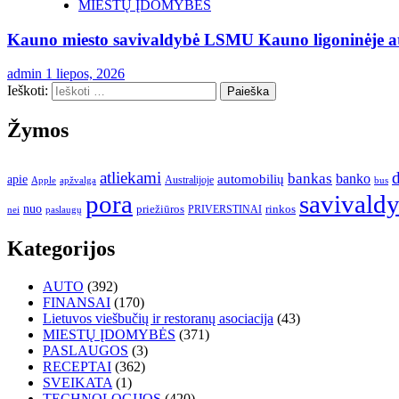
MIESTŲ ĮDOMYBĖS
Kauno miesto savivaldybė LSMU Kauno ligoninėje ati
admin
1 liepos, 2026
Ieškoti:
Žymos
atliekami
d
bankas
banko
apie
automobilių
Apple
apžvalga
Australijoje
bus
pora
savivald
nuo
priežiūros
rinkos
paslaugų
PRIVERSTINAI
nei
Kategorijos
AUTO
(392)
FINANSAI
(170)
Lietuvos viešbučių ir restoranų asociacija
(43)
MIESTŲ ĮDOMYBĖS
(371)
PASLAUGOS
(3)
RECEPTAI
(362)
SVEIKATA
(1)
TECHNOLOGIJOS
(420)