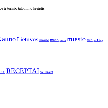
 ir turinio talpinimo kreiptis.
Kauno
miesto
Lietuvos
mano
mln
maisto
metų
moliūgų
RECEPTAI
GOS
SVEIKATA