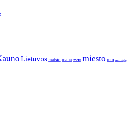
ė
Kauno
miesto
Lietuvos
mano
mln
maisto
metų
moliūgų