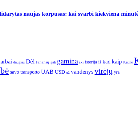
darytas naujas korpusas: kai svarbi kiekviena minut
gamina
arbai
Dėl
kaip
kad
istorija
iš
Finansų
iki
daugiau
gali
Kaune
ybė
virėjų
UAB
vandenys
transporto
USD
savo
yra
už