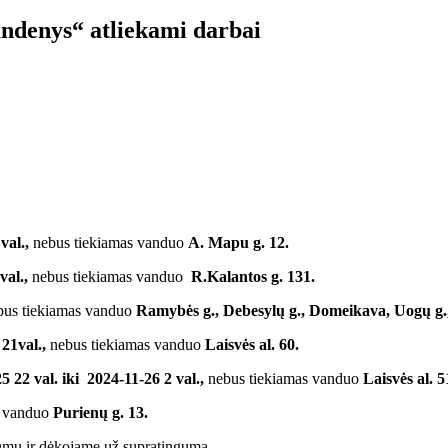
ndenys“ atliekami darbai
val.,
nebus tiekiamas vanduo
A. Mapu g. 12.
 val.,
nebus tiekiamas vanduo
R.Kalantos
us tiekiamas vanduo
Ramybės g., Debesylų g., Domeikava, Uogų g., S
 21val.,
nebus tiekiamas vanduo
Laisvės a
5 22 val. iki 2024-11-26 2 val.,
nebus tiekiamas vanduo
Laisvės al. 5
s vanduo
Purienų g. 13.
gumų ir dėkojame už supratingumą.