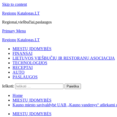
Skip to content
Regionų Katalogas.LT
Regionai,viešbučiai,paslaugos
Primary Menu
Regionų Katalogas.LT
MIESTŲ ĮDOMYBĖS
FINANSAI
LIETUVOS VIEŠBUČIŲ IR RESTORANŲ ASOCIACIJA
TECHNOLOGIJOS
RECEPTAI
AUTO
PASLAUGOS
Ieškoti:
Home
MIESTŲ ĮDOMYBĖS
Kauno miesto savivaldybė UAB „Kauno vandenys“ atliekami d
MIESTŲ ĮDOMYBĖS