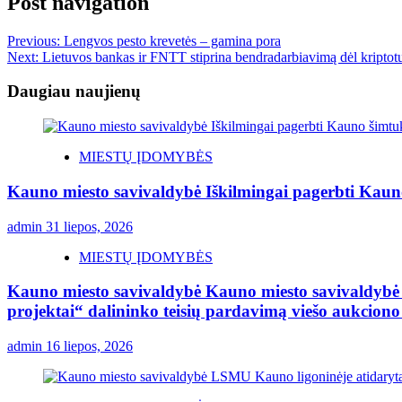
Post navigation
Previous:
Lengvos pesto krevetės – gamina pora
Next:
Lietuvos bankas ir FNTT stiprina bendradarbiavimą dėl kriptotu
Daugiau naujienų
MIESTŲ ĮDOMYBĖS
Kauno miesto savivaldybė Iškilmingai pagerbti Kauno 
admin
31 liepos, 2026
MIESTŲ ĮDOMYBĖS
Kauno miesto savivaldybė Kauno miesto savivaldybė sk
projektai“ dalininko teisių pardavimą viešo aukcion
admin
16 liepos, 2026