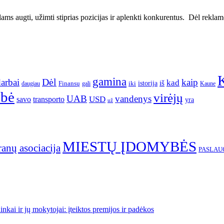
ms augti, užimti stiprias pozicijas ir aplenkti konkurentus. Dėl reklamos
gamina
arbai
Dėl
kaip
kad
istorija
iš
Finansų
iki
daugiau
gali
Kaune
ybė
virėjų
UAB
vandenys
transporto
USD
savo
yra
už
MIESTŲ ĮDOMYBĖS
ranų asociacija
PASLAU
kai ir jų mokytojai: įteiktos premijos ir padėkos