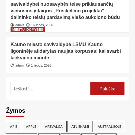
savivaldybei nuosavybės teise priklausančių
viešosios įstaigos „Prisikėlimo projektai“
dalininko teisių pardavimą viešo aukciono būdu
admin
16 liepos, 2026
MIESTŲ ĮDOMYBĖS
Kauno miesto savivaldybė LSMU Kauno
ligoninėje atidarytas naujas korpusas: kai svarbi
kiekviena minutė
admin
1 liepos, 2026
Žymos
APIE
APPLE
APŽVALGA
ATLIEKAMI
AUSTRALIJOJE