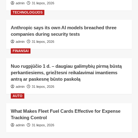
admin
31 liepos, 2026
TECHNOLOGIJOS
Anthropic says its own AI models breached three
companies during security tests
admin
31 liepos, 2026
FINANSAI
Nuo rugpjūčio 1 d. – daugiau galimybių pirmą būstą
perkantiesiems, griežtesni reikalavimai imantiems
antrą ar paskesnę būsto paskolą
admin
31 liepos, 2026
AUTO
What Makes Fleet Fuel Cards Effective for Expense
Tracking Control
admin
31 liepos, 2026