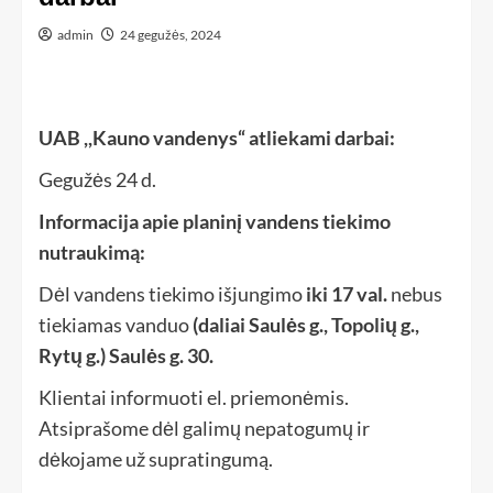
admin
24 gegužės, 2024
UAB ,,Kauno vandenys“ atliekami darbai:
Gegužės 24 d.
Informacija apie planinį vandens tiekimo
nutraukimą:
Dėl vandens tiekimo išjungimo
iki 17 val.
nebus
tiekiamas vanduo
(daliai Saulės g., Topolių g.,
Rytų g.) Saulės g. 30.
Klientai informuoti el. priemonėmis.
Atsiprašome dėl galimų nepatogumų ir
dėkojame už supratingumą.