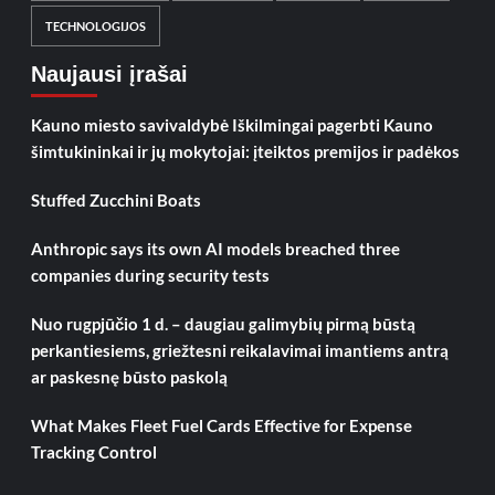
TECHNOLOGIJOS
Naujausi įrašai
Kauno miesto savivaldybė Iškilmingai pagerbti Kauno
šimtukininkai ir jų mokytojai: įteiktos premijos ir padėkos
Stuffed Zucchini Boats
Anthropic says its own AI models breached three
companies during security tests
Nuo rugpjūčio 1 d. – daugiau galimybių pirmą būstą
perkantiesiems, griežtesni reikalavimai imantiems antrą
ar paskesnę būsto paskolą
What Makes Fleet Fuel Cards Effective for Expense
Tracking Control