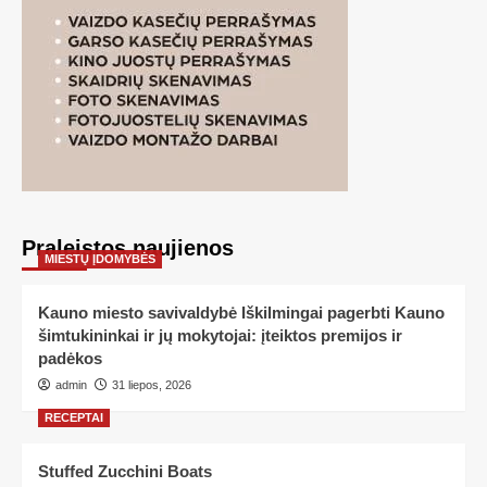
Praleistos naujienos
MIESTŲ ĮDOMYBĖS
Kauno miesto savivaldybė Iškilmingai pagerbti Kauno
šimtukininkai ir jų mokytojai: įteiktos premijos ir
padėkos
admin
31 liepos, 2026
RECEPTAI
Stuffed Zucchini Boats