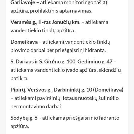
Garliavoje
– atliekama monitoringo taškų
apžiūra, profilaktinis aptarnavimas.
Versmės g., II-ras Jonučių km
. – atliekama
vandentiekio tinklų apžiūra.
Domeikava
– atliekami vandentiekio tinklų
plovimo darbai per priešgaisrinį hidrantą.
S. Dariaus ir S. Girėno g. 100,
Gedimino g. 47
–
atliekama vandentiekio įvado apžiūra, sklendžių
patikra.
Pipirų, Veršvos g., Darbininkų g. 10 (Domeikava)
– atliekami paviršinių lietaus nuotekų šulinėlio
permontavimo darbai.
Sodybų g. 6
– atliekama priešgaisrinio hidranto
apžiūra.