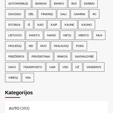
AUTOMOBILIŲ
BANKAS
BANKO
BUS
DARBAI
DAUGIAU
DĖL
FINANSŲ
GALI
GAMINA
IKI
ISTORIJA
IŠ
KAD
KAIP
KAUNE
KAUNO
LIETUVOS
MAISTO
MANO
METŲ
MIESTO
MLN
MOLIŪGŲ
NEI
NUO
PASLAUGŲ
PORA
PRIEŽIŪROS
PRIVERSTINAI
RINKOS
SAVIVALDYBĖ
SAVO
TRANSPORTO
UAB
USD
UŽ
VANDENYS
VIRĖJŲ
YRA
Kategorijos
(392)
AUTO