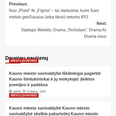
Previous:
Nuo „Plaid“ iki „Figma“ – tai startuoliai, kurie šiais
metais greičiausiai (arba tikrai) neturės IPO
Next:
Startups Weekly: Drama „Techstars“. Drama AI.
Drama visur.
Daugiau naujienų
MIESTŲ ĮDOMYBĖS
Kauno miesto savivaldybė Iškilmingai pagerbti
Kauno šimtukininkai ir jų mokytojai: įteiktos
premijos ir padėkos
admin
31 liepos, 2026
MIESTŲ ĮDOMYBĖS
Kauno miesto savivaldybė Kauno miesto
savivaldybė skelbia pakartotinį Kauno miesto