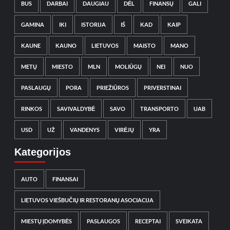
BUS
DARBAI
DAUGIAU
DĖL
FINANSŲ
GALI
GAMINA
IKI
ISTORIJA
IŠ
KAD
KAIP
KAUNE
KAUNO
LIETUVOS
MAISTO
MANO
METŲ
MIESTO
MLN
MOLIŪGŲ
NEI
NUO
PASLAUGŲ
PORA
PRIEŽIŪROS
PRIVERSTINAI
RINKOS
SAVIVALDYBĖ
SAVO
TRANSPORTO
UAB
USD
UŽ
VANDENYS
VIRĖJŲ
YRA
Kategorijos
AUTO
FINANSAI
LIETUVOS VIEŠBUČIŲ IR RESTORANŲ ASOCIACIJA
MIESTŲ ĮDOMYBĖS
PASLAUGOS
RECEPTAI
SVEIKATA