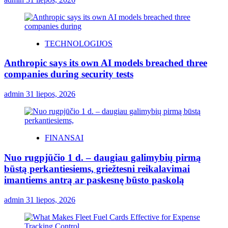
TECHNOLOGIJOS
Anthropic says its own AI models breached three
companies during security tests
admin
31 liepos, 2026
FINANSAI
Nuo rugpjūčio 1 d. – daugiau galimybių pirmą
būstą perkantiesiems, griežtesni reikalavimai
imantiems antrą ar paskesnę būsto paskolą
admin
31 liepos, 2026