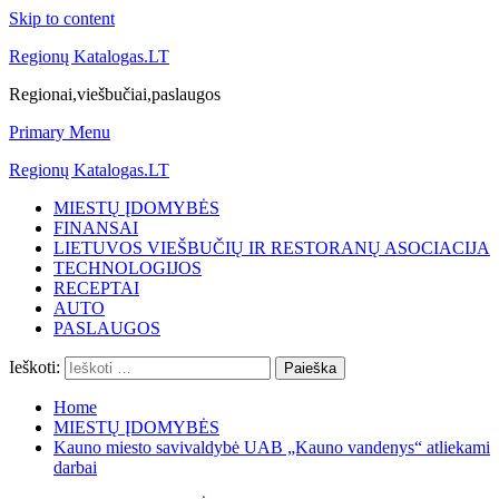
Skip to content
Regionų Katalogas.LT
Regionai,viešbučiai,paslaugos
Primary Menu
Regionų Katalogas.LT
MIESTŲ ĮDOMYBĖS
FINANSAI
LIETUVOS VIEŠBUČIŲ IR RESTORANŲ ASOCIACIJA
TECHNOLOGIJOS
RECEPTAI
AUTO
PASLAUGOS
Ieškoti:
Home
MIESTŲ ĮDOMYBĖS
Kauno miesto savivaldybė UAB „Kauno vandenys“ atliekami
darbai