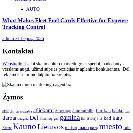
AUTO
What Makes Fleet Fuel Cards Effective for Expense
Tracking Control
admin
31 liepos, 2026
Kontaktai
Webstudio.lt
– tai skaitmeninio marketingo ekspertai, padedantys
verslams augti, užimti stiprias pozicijas ir aplenkti konkurentus. Dėl
reklamos ir turinio talpinimo kreiptis.
Žymos
atliekami
bankas
banko
apie
automobilių
Apple
apžvalga
Australijoje
bus
gamina
darbai
Dėl
kaip
kad
istorija
iš
Finansų
iki
daugiau
gali
Kauno
miesto
Lietuvos
mano
mln
maisto
metų
Kaune