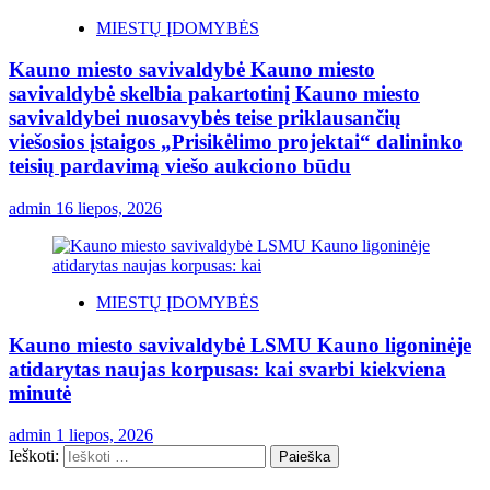
MIESTŲ ĮDOMYBĖS
Kauno miesto savivaldybė Kauno miesto
savivaldybė skelbia pakartotinį Kauno miesto
savivaldybei nuosavybės teise priklausančių
viešosios įstaigos „Prisikėlimo projektai“ dalininko
teisių pardavimą viešo aukciono būdu
admin
16 liepos, 2026
MIESTŲ ĮDOMYBĖS
Kauno miesto savivaldybė LSMU Kauno ligoninėje
atidarytas naujas korpusas: kai svarbi kiekviena
minutė
admin
1 liepos, 2026
Ieškoti: