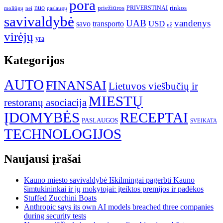
pora
nuo
priežiūros
rinkos
paslaugų
PRIVERSTINAI
moliūgų
nei
savivaldybė
UAB
vandenys
transporto
USD
savo
už
virėjų
yra
Kategorijos
AUTO
FINANSAI
Lietuvos viešbučių ir
MIESTŲ
restoranų asociacija
ĮDOMYBĖS
RECEPTAI
PASLAUGOS
SVEIKATA
TECHNOLOGIJOS
Naujausi įrašai
Kauno miesto savivaldybė Iškilmingai pagerbti Kauno
šimtukininkai ir jų mokytojai: įteiktos premijos ir padėkos
Stuffed Zucchini Boats
Anthropic says its own AI models breached three companies
during security tests