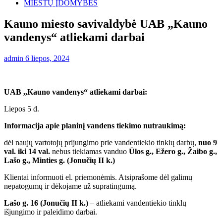
MIESTŲ ĮDOMYBĖS
Kauno miesto savivaldybė UAB „Kauno
vandenys“ atliekami darbai
admin
6 liepos, 2024
UAB ,,Kauno vandenys“ atliekami darbai:
Liepos 5 d.
Informacija apie planinį vandens tiekimo nutraukimą:
dėl naujų vartotojų prijungimo prie vandentiekio tinklų darbų,
nuo 9
val. iki 14 val.
nebus tiekiamas vanduo
Ūlos g., Ežero g., Žaibo g.,
Lašo g., Minties g. (Jonučių II k.)
Klientai informuoti el. priemonėmis. Atsiprašome dėl galimų
nepatogumų ir dėkojame už supratingumą.
Lašo g. 16 (Jonučių II k.)
– atliekami vandentiekio tinklų
išjungimo ir paleidimo darbai.