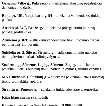
Geležinio Vilko g., Pakraščio g
. – atliekami akustinių registratorių
demontavimo darbai.
Baltų pr. 161, Naujakurių g. 94
– atliekama vandentiekio tinklų
patikra.
Ateities pl. 34C, Brūžės g.
– atliekama priešgaisrinių hidrantų
patikra, profilaktika.
Žeimenos g. 82D
– atliekami vandentiekio tinklų plovimo darbai
per priešgaisrinį hidrantą.
Sukilėlių pr. 2, Šilo g., Širvintų g.
– atliekami buitinių nuotekų
tinklų plovimo darbai, šulinių valymas.
Studentų g., Ašmenos 1-oji g., Ašmenos 2-oji g.
– atliekama
paviršinių lietaus nuotekų tinklų patikra, plovimas, šulinių valymas.
MK Čiurlionio g. Širvintų g
. – atliekama paviršinių lietaus nuotekų
tinklų profilaktika, apžiūra.
Širvintų g., Panerių g.
– atliekama tinklų televizinė diagnostika.
Kilus klausimams skambinti:
Klientų aptarnavimas/Avarinė tarnyba –
8 800 20 000.