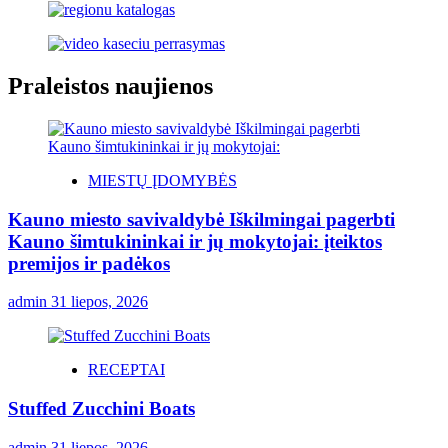
Praleistos naujienos
MIESTŲ ĮDOMYBĖS
Kauno miesto savivaldybė Iškilmingai pagerbti
Kauno šimtukininkai ir jų mokytojai: įteiktos
premijos ir padėkos
admin
31 liepos, 2026
RECEPTAI
Stuffed Zucchini Boats
admin
31 liepos, 2026