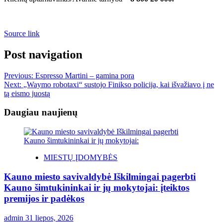
Source link
Post navigation
Previous:
Espresso Martini – gamina pora
Next:
„Waymo robotaxi“ sustojo Finikso policija, kai išvažiavo į ne
tą eismo juostą
Daugiau naujienų
MIESTŲ ĮDOMYBĖS
Kauno miesto savivaldybė Iškilmingai pagerbti
Kauno šimtukininkai ir jų mokytojai: įteiktos
premijos ir padėkos
admin
31 liepos, 2026