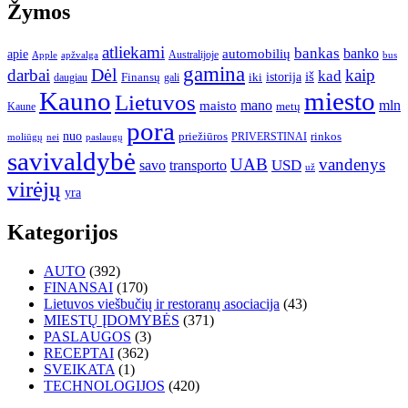
Žymos
atliekami
bankas
banko
apie
automobilių
Apple
apžvalga
Australijoje
bus
gamina
darbai
Dėl
kaip
kad
istorija
iš
Finansų
iki
daugiau
gali
Kauno
miesto
Lietuvos
mano
mln
maisto
metų
Kaune
pora
nuo
priežiūros
rinkos
paslaugų
PRIVERSTINAI
moliūgų
nei
savivaldybė
UAB
vandenys
transporto
USD
savo
už
virėjų
yra
Kategorijos
AUTO
(392)
FINANSAI
(170)
Lietuvos viešbučių ir restoranų asociacija
(43)
MIESTŲ ĮDOMYBĖS
(371)
PASLAUGOS
(3)
RECEPTAI
(362)
SVEIKATA
(1)
TECHNOLOGIJOS
(420)