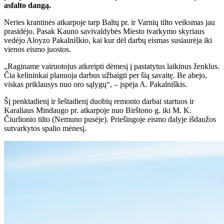
asfalto dangą.
Neries krantinės atkarpoje tarp Baltų pr. ir Varnių tilto veiksmas jau
prasidėjo. Pasak Kauno savivaldybės Miesto tvarkymo skyriaus
vedėjo Aloyzo Pakalniškio, kai kur dėl darbų eismas susiaurėja iki
vienos eismo juostos.
„Raginame vairuotojus atkreipti dėmesį į pastatytus laikinus ženklus.
Čia kelininkai planuoja darbus užbaigti per šią savaitę. Be abejo,
viskas priklausys nuo oro sąlygų“, – įspėja A. Pakalniškis.
Šį penktadienį ir šeštadienį duobių remonto darbai startuos ir
Karaliaus Mindaugo pr. atkarpoje nuo Birštono g. iki M. K.
Čiurlionio tilto (Nemuno pusėje). Priešingoje eismo dalyje išdaužos
sutvarkytos spalio mėnesį.