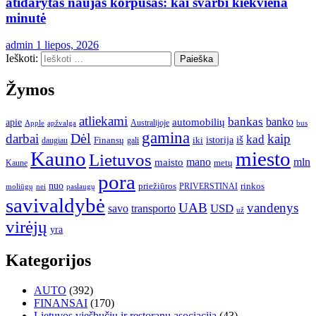
atidarytas naujas korpusas: kai svarbi kiekviena
minutė
admin
1 liepos, 2026
Ieškoti:
Žymos
atliekami
bankas
banko
apie
automobilių
Apple
apžvalga
Australijoje
bus
gamina
darbai
Dėl
kaip
kad
istorija
iš
Finansų
iki
daugiau
gali
Kauno
miesto
Lietuvos
mano
mln
maisto
metų
Kaune
pora
nuo
priežiūros
rinkos
paslaugų
PRIVERSTINAI
moliūgų
nei
savivaldybė
UAB
vandenys
transporto
USD
savo
už
virėjų
yra
Kategorijos
AUTO
(392)
FINANSAI
(170)
Lietuvos viešbučių ir restoranų asociacija
(43)