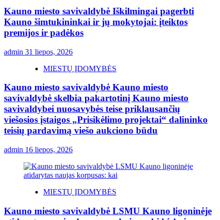
Kauno miesto savivaldybė Iškilmingai pagerbti
Kauno šimtukininkai ir jų mokytojai: įteiktos
premijos ir padėkos
admin
31 liepos, 2026
MIESTŲ ĮDOMYBĖS
Kauno miesto savivaldybė Kauno miesto
savivaldybė skelbia pakartotinį Kauno miesto
savivaldybei nuosavybės teise priklausančių
viešosios įstaigos „Prisikėlimo projektai“ dalininko
teisių pardavimą viešo aukciono būdu
admin
16 liepos, 2026
MIESTŲ ĮDOMYBĖS
Kauno miesto savivaldybė LSMU Kauno ligoninėje