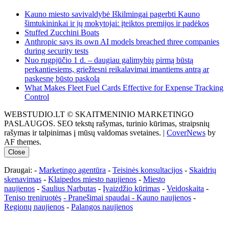
Kauno miesto savivaldybė Iškilmingai pagerbti Kauno
šimtukininkai ir jų mokytojai: įteiktos premijos ir padėkos
Stuffed Zucchini Boats
Anthropic says its own AI models breached three companies
during security tests
Nuo rugpjūčio 1 d. – daugiau galimybių pirmą būstą
perkantiesiems, griežtesni reikalavimai imantiems antrą ar
paskesnę būsto paskolą
What Makes Fleet Fuel Cards Effective for Expense Tracking
Control
WEBSTUDIO.LT © SKAITMENINIO MARKETINGO
PASLAUGOS. SEO tekstų rašymas, turinio kūrimas, straipsnių
rašymas ir talpinimas į mūsų valdomas svetaines.
|
CoverNews
by
AF themes.
Close
Draugai: -
Marketingo agentūra
-
Teisinės konsultacijos
-
Skaidrių
skenavimas
-
Klaipedos miesto naujienos
-
Miesto
naujienos
-
Saulius Narbutas
-
Įvaizdžio kūrimas
-
Veidoskaita
-
Teniso treniruotės
- Pranešimai spaudai -
Kauno naujienos
-
Regionų naujienos
-
Palangos naujienos