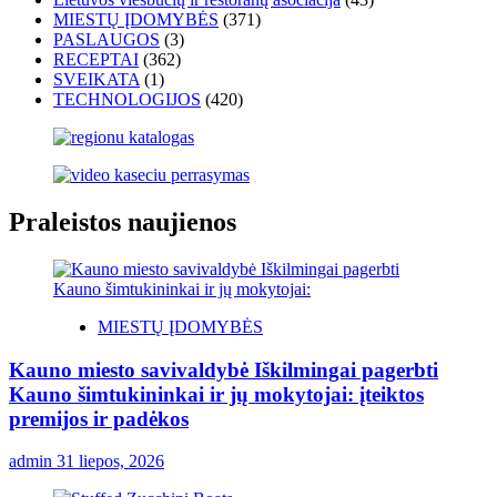
MIESTŲ ĮDOMYBĖS
(371)
PASLAUGOS
(3)
RECEPTAI
(362)
SVEIKATA
(1)
TECHNOLOGIJOS
(420)
Praleistos naujienos
MIESTŲ ĮDOMYBĖS
Kauno miesto savivaldybė Iškilmingai pagerbti
Kauno šimtukininkai ir jų mokytojai: įteiktos
premijos ir padėkos
admin
31 liepos, 2026