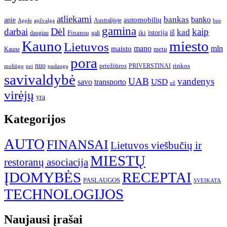
atliekami
bankas
banko
apie
automobilių
Apple
apžvalga
Australijoje
bus
gamina
darbai
Dėl
kaip
kad
istorija
iš
Finansų
iki
daugiau
gali
Kauno
miesto
Lietuvos
mano
mln
maisto
metų
Kaune
pora
nuo
priežiūros
rinkos
paslaugų
PRIVERSTINAI
moliūgų
nei
savivaldybė
UAB
vandenys
transporto
USD
savo
už
virėjų
yra
Kategorijos
AUTO
FINANSAI
Lietuvos viešbučių ir
MIESTŲ
restoranų asociacija
ĮDOMYBĖS
RECEPTAI
PASLAUGOS
SVEIKATA
TECHNOLOGIJOS
Naujausi įrašai