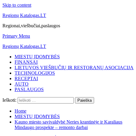
Skip to content
Regionų Katalogas.LT
Regionai,viešbučiai,paslaugos
Primary Menu
Regionų Katalogas.LT
MIESTŲ ĮDOMYBĖS
FINANSAI
LIETUVOS VIEŠBUČIŲ IR RESTORANŲ ASOCIACIJA
TECHNOLOGIJOS
RECEPTAI
AUTO
PASLAUGOS
Ieškoti:
Home
MIESTŲ ĮDOMYBĖS
Kauno miesto savivaldybė Neries krantinėje ir Karaliaus
Mindaugo prospekte – remonto darbai