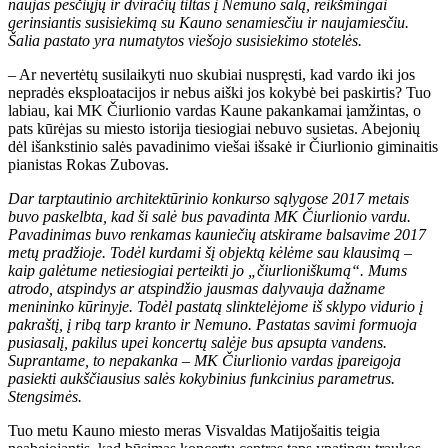
naujas pėsčiųjų ir dviračių tiltas į Nemuno salą, reikšmingai
gerinsiantis susisiekimą su Kauno senamiesčiu ir naujamiesčiu.
Šalia pastato yra numatytos viešojo susisiekimo stotelės.
– Ar nevertėtų susilaikyti nuo skubiai nuspręsti, kad vardo iki jos
nepradės eksploatacijos ir nebus aiški jos kokybė bei paskirtis? Tuo
labiau, kai MK Čiurlionio vardas Kaune pakankamai įamžintas, o
pats kūrėjas su miesto istorija tiesiogiai nebuvo susietas. Abejonių
dėl išankstinio salės pavadinimo viešai išsakė ir Čiurlionio giminaitis
pianistas Rokas Zubovas.
Dar tarptautinio architektūrinio konkurso sąlygose 2017 metais
buvo paskelbta, kad ši salė bus pavadinta MK Čiurlionio vardu.
Pavadinimas buvo renkamas kauniečių atskirame balsavime 2017
metų pradžioje. Todėl kurdami šį objektą kėlėme sau klausimą –
kaip galėtume netiesiogiai perteikti jo „čiurlioniškumą“. Mums
atrodo, atspindys ar atspindžio jausmas dalyvauja dažname
menininko kūrinyje. Todėl pastatą slinktelėjome iš sklypo vidurio į
pakraštį, į ribą tarp kranto ir Nemuno. Pastatas savimi formuoja
pusiasalį, pakilus upei koncertų salėje bus apsupta vandens.
Suprantame, to nepakanka – MK Čiurlionio vardas įpareigoja
pasiekti aukščiausius salės kokybinius funkcinius parametrus.
Stengsimės.
Tuo metu Kauno miesto meras Visvaldas Matijošaitis teigia