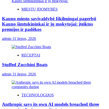
MIESTŲ ĮDOMYBĖS
Kauno miesto savivaldybė Iškilmingai pagerbti
Kauno šimtukininkai ir jų mokytojai: įteiktos
premijos ir padėkos
admin
31 liepos, 2026
RECEPTAI
Stuffed Zucchini Boats
admin
31 liepos, 2026
TECHNOLOGIJOS
Anthropic says its own AI models breached three