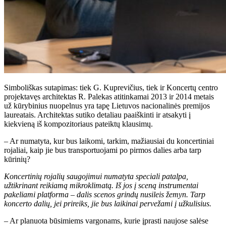
Simboliškas sutapimas: tiek G. Kuprevičius, tiek ir Koncertų centro
projektavęs architektas R. Palekas atitinkamai 2013 ir 2014 metais
už kūrybinius nuopelnus yra tapę Lietuvos nacionalinės premijos
laureatais. Architektas sutiko detaliau paaiškinti ir atsakyti į
kiekvieną iš kompozitoriaus pateiktų klausimų.
– Ar numatyta, kur bus laikomi, tarkim, mažiausiai du koncertiniai
rojaliai, kaip jie bus transportuojami po pirmos dalies arba tarp
kūrinių?
Koncertinių rojalių saugojimui numatyta speciali patalpa,
užtikrinant reikiamą mikroklimatą. Iš jos į sceną instrumentai
pakeliami platforma – dalis scenos grindų nusileis žemyn. Tarp
koncerto dalių, jei prireiks, jie bus laikinai pervežami į užkulisius.
– Ar planuota būsimiems vargonams, kurie įprasti naujose salėse