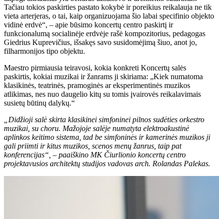
Tačiau tokios paskirties pastato kokybė ir poreikius reikalauja ne tik
vieta arterjeras, o tai, kaip organizuojama šio labai specifinio objekto
vidinė erdvė“, – apie būsimo koncertų centro paskirtį ir
funkcionalumą socialinėje erdvėje rašė kompozitorius, pedagogas
Giedrius Kuprevičius, išsakęs savo susidomėjimą šiuo, anot jo,
filharmonijos tipo objektu.
Maestro pirmiausia teiravosi, kokia konkreti Koncertų salės
paskirtis, kokiai muzikai ir žanrams ji skiriama: „Kiek numatoma
klasikinės, teatrinės, pramoginės ar eksperimentinės muzikos
atlikimas, nes nuo daugelio kitų su tomis įvairovės reikalavimais
susietų būtinų dalykų.“
„Didžioji salė skirta klasikinei simfoninei pilnos sudėties orkestro
muzikai, su choru. Mažojoje salėje numatyta elektroakustinė
aplinkos keitimo sistema, tad be simfoninės ir kamerinės muzikos ji
gali priimti ir kitus muzikos, scenos menų žanrus, taip pat
konferencijas“, – paaiškino MK Čiurlionio koncertų centro
projektavusios architektų studijos vadovas arch. Rolandas Palekas.