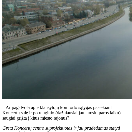
– Ar pagalvota apie klausytojų komforto sąlygas pasiekiant
Koncertų salę ir po renginio (dažniausiai jau tamsiu paros laiku)
saugiai grįžta į kitus miesto rajonus?
Greta Koncertų centro suprojektuotas ir jau pradedamas statyti