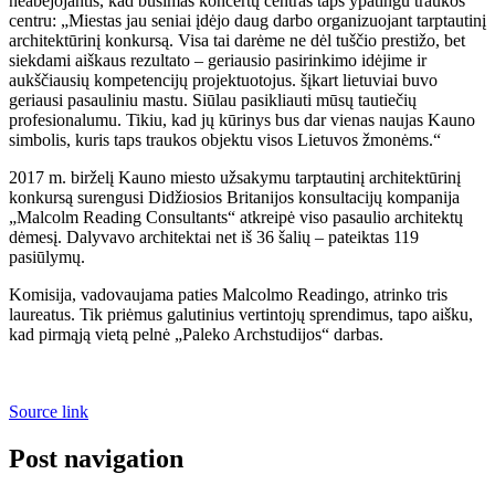
neabejojantis, kad būsimas koncertų centras taps ypatingu traukos
centru: „Miestas jau seniai įdėjo daug darbo organizuojant tarptautinį
architektūrinį konkursą. Visa tai darėme ne dėl tuščio prestižo, bet
siekdami aiškaus rezultato – geriausio pasirinkimo idėjime ir
aukščiausių kompetencijų projektuotojus. šįkart lietuviai buvo
geriausi pasauliniu mastu. Siūlau pasikliauti mūsų tautiečių
profesionalumu. Tikiu, kad jų kūrinys bus dar vienas naujas Kauno
simbolis, kuris taps traukos objektu visos Lietuvos žmonėms.“
2017 m. birželį Kauno miesto užsakymu tarptautinį architektūrinį
konkursą surengusi Didžiosios Britanijos konsultacijų kompanija
„Malcolm Reading Consultants“ atkreipė viso pasaulio architektų
dėmesį. Dalyvavo architektai net iš 36 šalių – pateiktas 119
pasiūlymų.
Komisija, vadovaujama paties Malcolmo Readingo, atrinko tris
laureatus. Tik priėmus galutinius vertintojų sprendimus, tapo aišku,
kad pirmąją vietą pelnė „Paleko Archstudijos“ darbas.
Source link
Post navigation