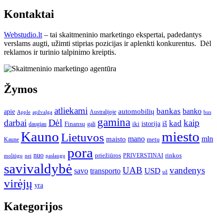
Kontaktai
Webstudio.lt
– tai skaitmeninio marketingo ekspertai, padedantys
verslams augti, užimti stiprias pozicijas ir aplenkti konkurentus. Dėl
reklamos ir turinio talpinimo kreiptis.
Žymos
atliekami
bankas
banko
apie
automobilių
Apple
apžvalga
Australijoje
bus
gamina
darbai
Dėl
kaip
kad
istorija
iš
Finansų
iki
daugiau
gali
Kauno
miesto
Lietuvos
mano
mln
maisto
metų
Kaune
pora
nuo
priežiūros
rinkos
paslaugų
PRIVERSTINAI
moliūgų
nei
savivaldybė
UAB
vandenys
transporto
USD
savo
už
virėjų
yra
Kategorijos