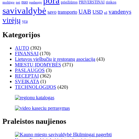
pora
nuo
priežiūros
rinkos
paslaugų
PRIVERSTINAI
moliūgų
nei
savivaldybė
UAB
vandenys
transporto
USD
savo
už
virėjų
yra
Kategorijos
AUTO
(392)
FINANSAI
(170)
Lietuvos viešbučių ir restoranų asociacija
(43)
MIESTŲ ĮDOMYBĖS
(371)
PASLAUGOS
(3)
RECEPTAI
(362)
SVEIKATA
(1)
TECHNOLOGIJOS
(420)
Praleistos naujienos