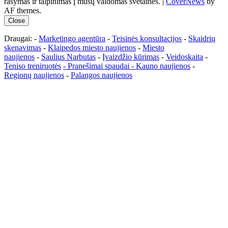
rašymas ir talpinimas į mūsų valdomas svetaines.
|
CoverNews
by
AF themes.
Close
Draugai: -
Marketingo agentūra
-
Teisinės konsultacijos
-
Skaidrių
skenavimas
-
Klaipedos miesto naujienos
-
Miesto
naujienos
-
Saulius Narbutas
-
Įvaizdžio kūrimas
-
Veidoskaita
-
Teniso treniruotės
- Pranešimai spaudai -
Kauno naujienos
-
Regionų naujienos
-
Palangos naujienos