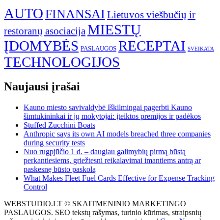
AUTO
FINANSAI
Lietuvos viešbučių ir
MIESTŲ
restoranų asociacija
ĮDOMYBĖS
RECEPTAI
PASLAUGOS
SVEIKATA
TECHNOLOGIJOS
Naujausi įrašai
Kauno miesto savivaldybė Iškilmingai pagerbti Kauno
šimtukininkai ir jų mokytojai: įteiktos premijos ir padėkos
Stuffed Zucchini Boats
Anthropic says its own AI models breached three companies
during security tests
Nuo rugpjūčio 1 d. – daugiau galimybių pirmą būstą
perkantiesiems, griežtesni reikalavimai imantiems antrą ar
paskesnę būsto paskolą
What Makes Fleet Fuel Cards Effective for Expense Tracking
Control
WEBSTUDIO.LT © SKAITMENINIO MARKETINGO
PASLAUGOS. SEO tekstų rašymas, turinio kūrimas, straipsnių