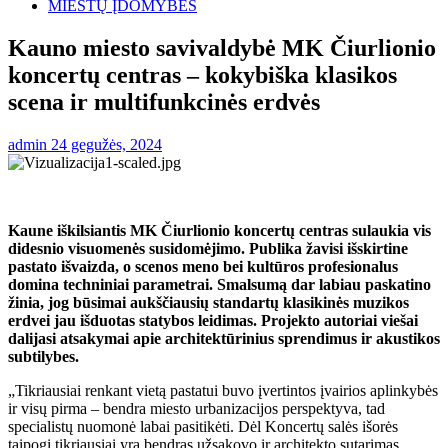
MIESTŲ ĮDOMYBĖS
Kauno miesto savivaldybė MK Čiurlionio
koncertų centras – kokybiška klasikos
scena ir multifunkcinės erdvės
admin
24 gegužės, 2024
Kaune iškilsiantis MK Čiurlionio koncertų centras sulaukia vis
didesnio visuomenės susidomėjimo. Publika žavisi išskirtine
pastato išvaizda, o scenos meno bei kultūros profesionalus
domina techniniai parametrai. Smalsumą dar labiau paskatino
žinia, jog būsimai aukščiausių standartų klasikinės muzikos
erdvei jau išduotas statybos leidimas. Projekto autoriai viešai
dalijasi atsakymai apie architektūrinius sprendimus ir akustikos
subtilybes.
„Tikriausiai renkant vietą pastatui buvo įvertintos įvairios aplinkybės
ir visų pirma – bendra miesto urbanizacijos perspektyva, tad
specialistų nuomonė labai pasitikėti. Dėl Koncertų salės išorės
taipogi tikriausiai yra bendras užsakovo ir architekto sutarimas.