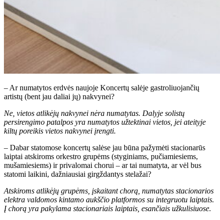
– Ar numatytos erdvės naujoje Koncertų salėje gastroliuojančių
artistų (bent jau daliai jų) nakvynei?
Ne, vietos atlikėjų nakvynei nėra numatytas. Dalyje solistų
persirengimo patalpos yra numatytos užtektinai vietos, jei ateityje
kiltų poreikis vietos nakvynei įrengti.
– Dabar statomose koncertų salėse jau būna pažymėti stacionarūs
laiptai atskiroms orkestro grupėms (styginiams, pučiamiesiems,
mušamiesiems) ir privalomai chorui – ar tai numatyta, ar vėl bus
statomi laikini, dažniausiai girgždantys stelažai?
Atskiroms atlikėjų grupėms, įskaitant chorą, numatytas stacionarios
elektra valdomos kintamo aukščio platformos su integruotu laiptais.
Į chorą yra pakylama stacionariais laiptais, esančiais užkulisiuose.