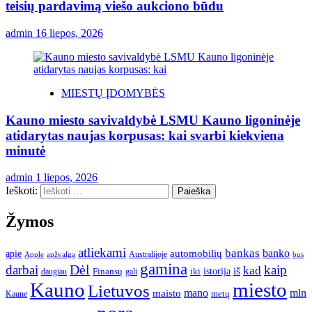
teisių pardavimą viešo aukciono būdu
admin
16 liepos, 2026
MIESTŲ ĮDOMYBĖS
Kauno miesto savivaldybė LSMU Kauno ligoninėje
atidarytas naujas korpusas: kai svarbi kiekviena
minutė
admin
1 liepos, 2026
Ieškoti:
Žymos
atliekami
bankas
banko
apie
automobilių
Apple
apžvalga
Australijoje
bus
gamina
darbai
Dėl
kaip
kad
istorija
iš
Finansų
iki
daugiau
gali
Kauno
miesto
Lietuvos
mano
mln
maisto
metų
Kaune