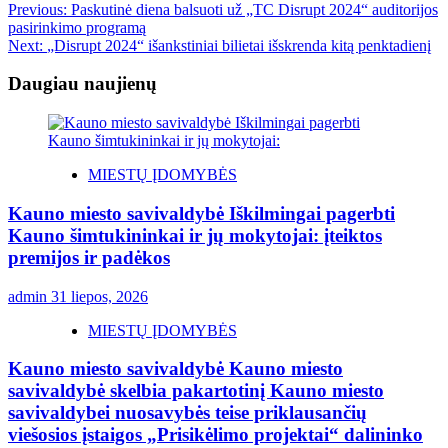
Previous:
Paskutinė diena balsuoti už „TC Disrupt 2024“ auditorijos
pasirinkimo programą
Next:
„Disrupt 2024“ išankstiniai bilietai išskrenda kitą penktadienį
Daugiau naujienų
MIESTŲ ĮDOMYBĖS
Kauno miesto savivaldybė Iškilmingai pagerbti
Kauno šimtukininkai ir jų mokytojai: įteiktos
premijos ir padėkos
admin
31 liepos, 2026
MIESTŲ ĮDOMYBĖS
Kauno miesto savivaldybė Kauno miesto
savivaldybė skelbia pakartotinį Kauno miesto
savivaldybei nuosavybės teise priklausančių
viešosios įstaigos „Prisikėlimo projektai“ dalininko