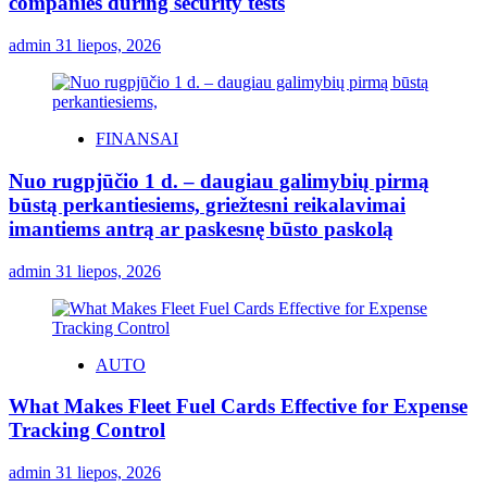
companies during security tests
admin
31 liepos, 2026
FINANSAI
Nuo rugpjūčio 1 d. – daugiau galimybių pirmą
būstą perkantiesiems, griežtesni reikalavimai
imantiems antrą ar paskesnę būsto paskolą
admin
31 liepos, 2026
AUTO
What Makes Fleet Fuel Cards Effective for Expense
Tracking Control
admin
31 liepos, 2026