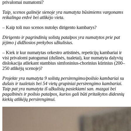
privalomai numatomi?
Taip, scenos galinėje sienoje yra numatyta būsimiems vargonams
reikalinga erdvė bei atlikėjo vieta.
– Kaip toli nuo scenos nutolęs dirigento kambarys?
Dirigento ir pagrindinių solistų patalpos yra numatytos prie pat
įėjimo į didžiosios prekybos užkulisius.
– Kiek ir kur numatytas orkestro artistinės, repeticijų kambariai ir
visi privalomi patogumai (dušinės, tualetai), kur numatyta dalyvių
dislokacija atliekant stambius simfoninius-chorinius kūrinius (200–
250 atlikėjų scenoje)?
Projekte yra numatyta 9 solistų persirengimo/poilsio kambariai su
dušais ir tualetais bei 54 vietų grupiniai persirengimo kambariai.
Taip pat yra numatyta iš užkulisių pasiekiami san. mazgai bei
pagalbinės ir poilsio patalpos, kurios gali būti pritaikytos didesnių
kiekių atlikėjų persirengimui.