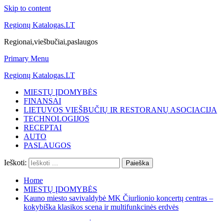
Skip to content
Regionų Katalogas.LT
Regionai,viešbučiai,paslaugos
Primary Menu
Regionų Katalogas.LT
MIESTŲ ĮDOMYBĖS
FINANSAI
LIETUVOS VIEŠBUČIŲ IR RESTORANŲ ASOCIACIJA
TECHNOLOGIJOS
RECEPTAI
AUTO
PASLAUGOS
Ieškoti:
Home
MIESTŲ ĮDOMYBĖS
Kauno miesto savivaldybė MK Čiurlionio koncertų centras –
kokybiška klasikos scena ir multifunkcinės erdvės