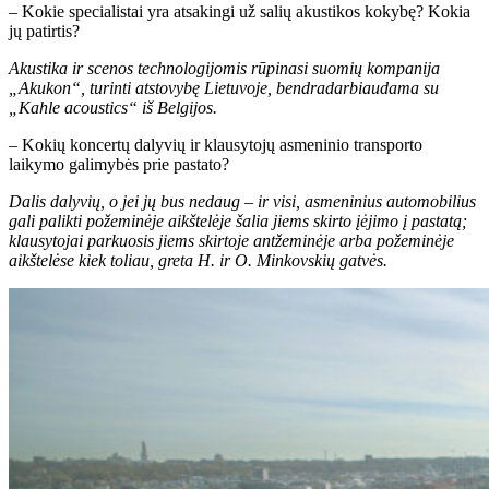
– Kokie specialistai yra atsakingi už salių akustikos kokybę? Kokia
jų patirtis?
Akustika ir scenos technologijomis rūpinasi suomių kompanija
„Akukon“, turinti atstovybę Lietuvoje, bendradarbiaudama su
„Kahle acoustics“ iš Belgijos.
– Kokių koncertų dalyvių ir klausytojų asmeninio transporto
laikymo galimybės prie pastato?
Dalis dalyvių, o jei jų bus nedaug – ir visi, asmeninius automobilius
gali palikti požeminėje aikštelėje šalia jiems skirto įėjimo į pastatą;
klausytojai parkuosis jiems skirtoje antžeminėje arba požeminėje
aikštelėse kiek toliau, greta H. ir O. Minkovskių gatvės.