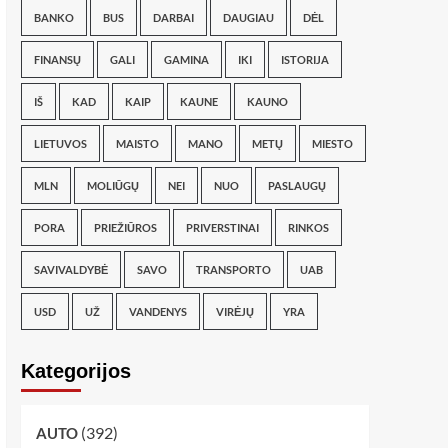
BANKO
BUS
DARBAI
DAUGIAU
DĖL
FINANSŲ
GALI
GAMINA
IKI
ISTORIJA
IŠ
KAD
KAIP
KAUNE
KAUNO
LIETUVOS
MAISTO
MANO
METŲ
MIESTO
MLN
MOLIŪGŲ
NEI
NUO
PASLAUGŲ
PORA
PRIEŽIŪROS
PRIVERSTINAI
RINKOS
SAVIVALDYBĖ
SAVO
TRANSPORTO
UAB
USD
UŽ
VANDENYS
VIRĖJŲ
YRA
Kategorijos
(392)
AUTO