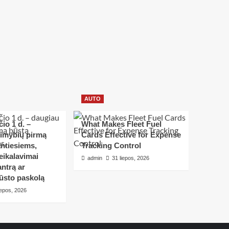
AUTO
io 1 d. –
What Makes Fleet Fuel
limybių pirmą
Cards Effective for Expense
ntiesiems,
Tracking Control
eikalavimai
admin
31 liepos, 2026
ntrą ar
ūsto paskolą
iepos, 2026