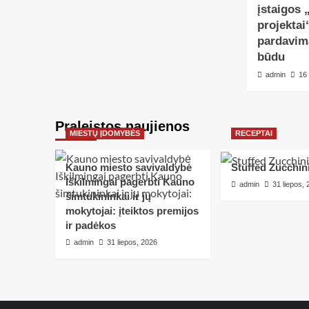
įstaigos 
projektai
pardavim
būdu
admin
16
Praleistos naujienos
MIESTŲ ĮDOMYBĖS
RECEPTAI
Kauno miesto savivaldybė
Stuffed Zucchin
Iškilmingai pagerbti Kauno
admin
31 liepos,
šimtukininkai ir jų
mokytojai: įteiktos premijos
ir padėkos
admin
31 liepos, 2026