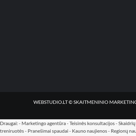
WEBSTUDIO.LT © SKAITMENINIO MARKETINGO PASLA
Draugai: -
Marketingo agentūra
-
Teisinės konsultacijos
-
Skaidri
treniruotės
- Pranešimai spaudai -
Kauno naujienos
-
Regionų nau