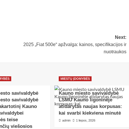
Next:
2025 „Fiat 500e“ apžvalga: kainos, specifikacijos ir
nuotraukos
MYBĖS
MIESTŲ ĮDOMYBĖS
esto savivaldybė
Kauno miesto savivaldybė
esto savivaldybė
LSMU Kauno ligoninėje
akartotinį Kauno
atidarytas naujas korpusas:
vivaldybei
kai svarbi kiekviena minutė
ės teise
admin
1 liepos, 2026
nčių viešosios