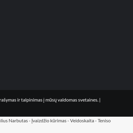
mas ir talpinimas į mūsų valdomas svetaines.
|
lius Narbutas
-
Įvaizdžio kūrimas
-
Veidoskaita
-
Teniso