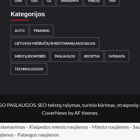
UAB
USD
UŽ
VANDENYS
VIRĖJŲ
YRA
Kategorijos
AUTO
FINANSAI
LIETUVOS VIEŠBUČIŲ IR RESTORANŲ ASOCIACIJA
MIESTŲ ĮDOMYBĖS
PASLAUGOS
RECEPTAI
SVEIKATA
TECHNOLOGIJOS
UGOS. SEO tekstų rašymas, turinio kūrimas, straipsnių rašy
CoverNews
by AF themes.
ų skenavimas
-
Klaipedos miesto naujienos
-
Miesto naujienos
-
Sau
jienos
-
Palangos naujienos