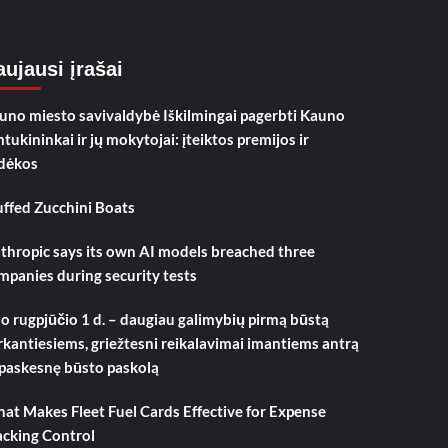
ujausi įrašai
uno miesto savivaldybė Iškilmingai pagerbti Kauno
mtukininkai ir jų mokytojai: įteiktos premijos ir
dėkos
uffed Zucchini Boats
thropic says its own AI models breached three
mpanies during security tests
o rugpjūčio 1 d. – daugiau galimybių pirmą būstą
rkantiesiems, griežtesni reikalavimai imantiems antrą
 paskesnę būsto paskolą
at Makes Fleet Fuel Cards Effective for Expense
acking Control