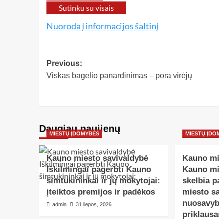
Sutinku su visais
Nuoroda į informacijos šaltinį
Previous:
Viskas bagelio panardinimas – pora virėjų
Daugiau naujienų
MIESTŲ ĮDOMYBĖS
MIESTŲ ĮDO
Kauno miesto savivaldybė
Kauno mi
Iškilmingai pagerbti Kauno
Kauno mi
šimtukininkai ir jų mokytojai:
skelbia p
įteiktos premijos ir padėkos
miesto sa
nuosavyb
admin
31 liepos, 2026
priklausa