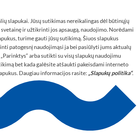
lių slapukai. Jūsų sutikimas nereikalingas dėl būtinųjų
svetainę ir užtikrinti jos apsaugą, naudojimo. Norėdami
lapukus, turime gauti jūsų sutikimą. Šiuos slapukus
nti patogesnį naudojimąsi ja bei pasiūlyti jums aktualų
je „Parinktys“ arba sutikti su visų slapukų naudojimu
tikimą bet kada galėsite atšaukti pakeisdami interneto
lapukus. Daugiau informacijos rasite:
„Slapukų politika“
.