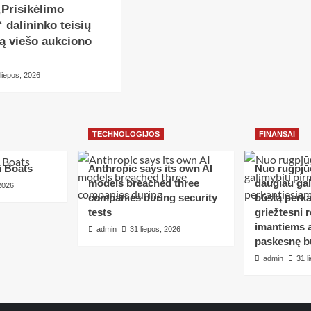
„Prisikėlimo
“ dalininko teisių
ą viešo aukciono
 liepos, 2026
TECHNOLOGIJOS
FINANSAI
i Boats
Anthropic says its own AI
Nuo rugpjūč
models breached three
daugiau ga
 2026
companies during security
būstą perka
tests
griežtesni r
imantiems a
admin
31 liepos, 2026
paskesnę b
admin
31 l