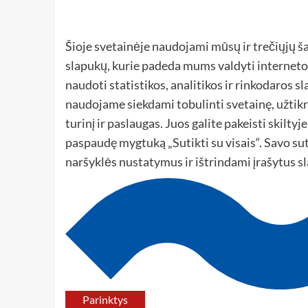
Šioje svetainėje naudojami mūsų ir trečiųjų ša
slapukų, kurie padeda mums valdyti interneto 
naudoti statistikos, analitikos ir rinkodaros s
naudojame siekdami tobulinti svetainę, užtikri
turinį ir paslaugas. Juos galite pakeisti skilty
paspaudę mygtuką „Sutikti su visais“. Savo su
naršyklės nustatymus ir ištrindami įrašytus s
Parinktys