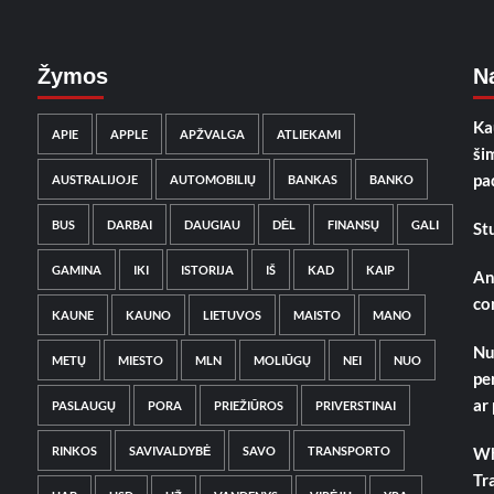
Žymos
Na
Ka
APIE
APPLE
APŽVALGA
ATLIEKAMI
ši
pa
AUSTRALIJOJE
AUTOMOBILIŲ
BANKAS
BANKO
BUS
DARBAI
DAUGIAU
DĖL
FINANSŲ
GALI
St
GAMINA
IKI
ISTORIJA
IŠ
KAD
KAIP
An
co
KAUNE
KAUNO
LIETUVOS
MAISTO
MANO
Nu
METŲ
MIESTO
MLN
MOLIŪGŲ
NEI
NUO
pe
ar
PASLAUGŲ
PORA
PRIEŽIŪROS
PRIVERSTINAI
RINKOS
SAVIVALDYBĖ
SAVO
TRANSPORTO
Wh
Tr