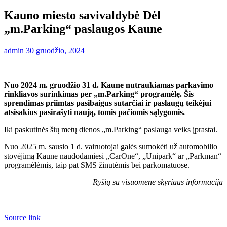
Kauno miesto savivaldybė Dėl
„m.Parking“ paslaugos Kaune
admin
30 gruodžio, 2024
Nuo 2024 m. gruodžio 31 d. Kaune nutraukiamas parkavimo
rinkliavos surinkimas per „m.Parking“ programėlę. Šis
sprendimas priimtas pasibaigus sutarčiai ir paslaugų teikėjui
atsisakius pasirašyti naują, tomis pačiomis sąlygomis.
Iki paskutinės šių metų dienos „m.Parking“ paslauga veiks įprastai.
Nuo 2025 m. sausio 1 d. vairuotojai galės sumokėti už automobilio
stovėjimą Kaune naudodamiesi „CarOne“, „Unipark“ ar „Parkman“
programėlėmis, taip pat SMS žinutėmis bei parkomatuose.
Ryšių su visuomene skyriaus informacija
Source link