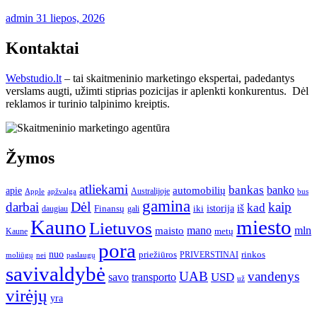
admin
31 liepos, 2026
Kontaktai
Webstudio.lt
– tai skaitmeninio marketingo ekspertai, padedantys
verslams augti, užimti stiprias pozicijas ir aplenkti konkurentus. Dėl
reklamos ir turinio talpinimo kreiptis.
Žymos
atliekami
bankas
banko
apie
automobilių
Apple
apžvalga
Australijoje
bus
gamina
darbai
Dėl
kaip
kad
istorija
iš
Finansų
iki
daugiau
gali
Kauno
miesto
Lietuvos
mano
mln
maisto
metų
Kaune
pora
nuo
priežiūros
rinkos
paslaugų
PRIVERSTINAI
moliūgų
nei
savivaldybė
UAB
vandenys
transporto
USD
savo
už
virėjų
yra