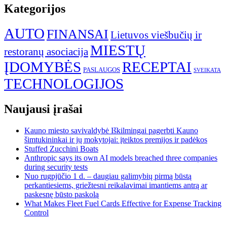
Kategorijos
AUTO
FINANSAI
Lietuvos viešbučių ir
MIESTŲ
restoranų asociacija
ĮDOMYBĖS
RECEPTAI
PASLAUGOS
SVEIKATA
TECHNOLOGIJOS
Naujausi įrašai
Kauno miesto savivaldybė Iškilmingai pagerbti Kauno
šimtukininkai ir jų mokytojai: įteiktos premijos ir padėkos
Stuffed Zucchini Boats
Anthropic says its own AI models breached three companies
during security tests
Nuo rugpjūčio 1 d. – daugiau galimybių pirmą būstą
perkantiesiems, griežtesni reikalavimai imantiems antrą ar
paskesnę būsto paskolą
What Makes Fleet Fuel Cards Effective for Expense Tracking
Control