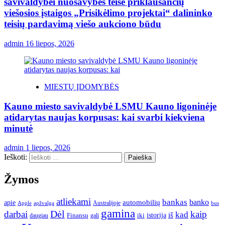
savivaldybei nuosavybės teise priklausančių
viešosios įstaigos „Prisikėlimo projektai“ dalininko
teisių pardavimą viešo aukciono būdu
admin
16 liepos, 2026
MIESTŲ ĮDOMYBĖS
Kauno miesto savivaldybė LSMU Kauno ligoninėje
atidarytas naujas korpusas: kai svarbi kiekviena
minutė
admin
1 liepos, 2026
Ieškoti:
Žymos
atliekami
bankas
banko
apie
automobilių
Apple
apžvalga
Australijoje
bus
gamina
darbai
Dėl
kaip
kad
istorija
iš
Finansų
iki
daugiau
gali