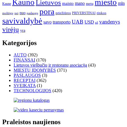
Kauno
miesto
Lietuvos
mano
mln
maisto
metų
Kaune
pora
nuo
priežiūros
rinkos
paslaugų
PRIVERSTINAI
moliūgų
nei
savivaldybė
UAB
vandenys
transporto
USD
savo
už
virėjų
yra
Kategorijos
AUTO
(392)
FINANSAI
(170)
Lietuvos viešbučių ir restoranų asociacija
(43)
MIESTŲ ĮDOMYBĖS
(371)
PASLAUGOS
(3)
RECEPTAI
(362)
SVEIKATA
(1)
TECHNOLOGIJOS
(420)
Praleistos naujienos