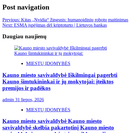
Post navigation
Previous:
Kitas „Nvidia“ žingsnis: humanoidinių robotų maitinimas
Next:
ESMA įspėjimas dėl kriptoturto | Lietuvos bankas
Daugiau naujienų
MIESTŲ ĮDOMYBĖS
Kauno miesto savivaldybė Iškilmingai pagerbti
Kauno šimtukininkai ir jų mokytojai: įteiktos
premijos ir padėkos
admin
31 liepos, 2026
MIESTŲ ĮDOMYBĖS
Kauno miesto savivaldybė Kauno miesto
savivaldybė skelbia pakartotinį Kauno miesto