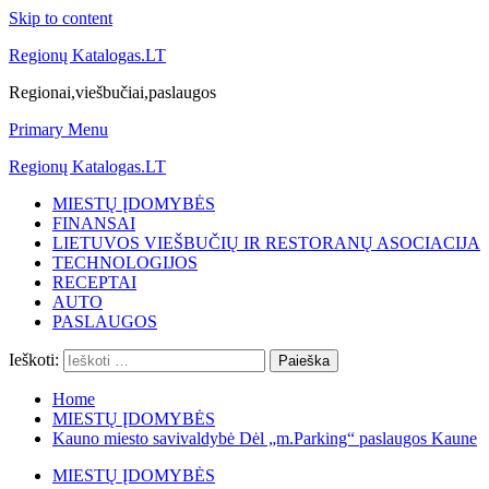
Skip to content
Regionų Katalogas.LT
Regionai,viešbučiai,paslaugos
Primary Menu
Regionų Katalogas.LT
MIESTŲ ĮDOMYBĖS
FINANSAI
LIETUVOS VIEŠBUČIŲ IR RESTORANŲ ASOCIACIJA
TECHNOLOGIJOS
RECEPTAI
AUTO
PASLAUGOS
Ieškoti:
Home
MIESTŲ ĮDOMYBĖS
Kauno miesto savivaldybė Dėl „m.Parking“ paslaugos Kaune
MIESTŲ ĮDOMYBĖS