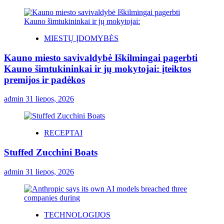
MIESTŲ ĮDOMYBĖS
Kauno miesto savivaldybė Iškilmingai pagerbti
Kauno šimtukininkai ir jų mokytojai: įteiktos
premijos ir padėkos
admin
31 liepos, 2026
RECEPTAI
Stuffed Zucchini Boats
admin
31 liepos, 2026
TECHNOLOGIJOS