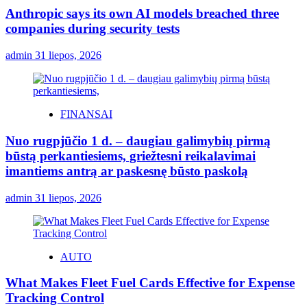
Anthropic says its own AI models breached three
companies during security tests
admin
31 liepos, 2026
FINANSAI
Nuo rugpjūčio 1 d. – daugiau galimybių pirmą
būstą perkantiesiems, griežtesni reikalavimai
imantiems antrą ar paskesnę būsto paskolą
admin
31 liepos, 2026
AUTO
What Makes Fleet Fuel Cards Effective for Expense
Tracking Control