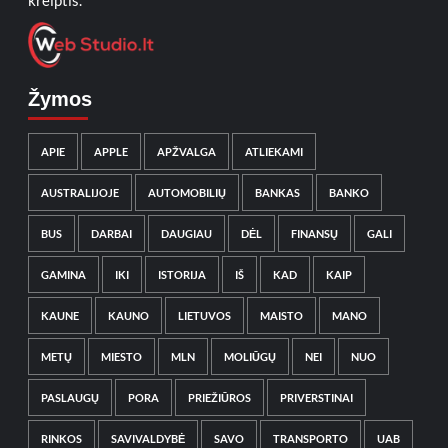
kreiptis.
Žymos
APIE
APPLE
APŽVALGA
ATLIEKAMI
AUSTRALIJOJE
AUTOMOBILIŲ
BANKAS
BANKO
BUS
DARBAI
DAUGIAU
DĖL
FINANSŲ
GALI
GAMINA
IKI
ISTORIJA
IŠ
KAD
KAIP
KAUNE
KAUNO
LIETUVOS
MAISTO
MANO
METŲ
MIESTO
MLN
MOLIŪGŲ
NEI
NUO
PASLAUGŲ
PORA
PRIEŽIŪROS
PRIVERSTINAI
RINKOS
SAVIVALDYBĖ
SAVO
TRANSPORTO
UAB