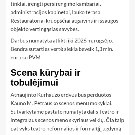
tinklai, įrengti persirengimo kambariai,
administracijos kabinetai, lauko terasa.
Restauratoriai kruopščiai atgaivins ir išsaugos
objekto vertingąsias savybes.
Darbus numatyta atlikti iki 2026 m. rugsėjo.
Bendra sutarties vertė siekia beveik 1,3 mln.
euru su PVM.
Scena kūrybai ir
tobulėjimui
Atnaujinto Kurhauzo erdvės bus perduotos
Kauno M. Petrausko scenos menų mokyklai.
Sutvarkytame pastate numatyta dalis Teatro ir
integralaus scenos meno skyriaus veiklų. Čia taip
pat vyks teatro neformalios ir formalųjį ugdymą