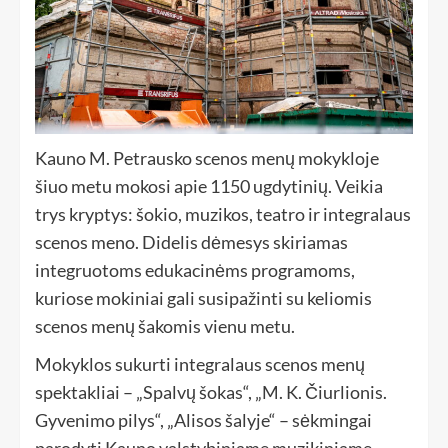
Kauno M. Petrausko scenos menų mokykloje
šiuo metu mokosi apie 1150 ugdytinių. Veikia
trys kryptys: šokio, muzikos, teatro ir integralaus
scenos meno. Didelis dėmesys skiriamas
integruotoms edukacinėms programoms,
kuriose mokiniai gali susipažinti su keliomis
scenos menų šakomis vienu metu.
Mokyklos sukurti integralaus scenos menų
spektakliai – „Spalvų šokas“, „M. K. Čiurlionis.
Gyvenimo pilys“, „Alisos šalyje“ – sėkmingai