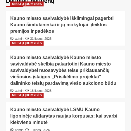
Daugiau naujienų
MIESTŲ ĮDOMYBĖS
Kauno miesto savivaldybė Iškilmingai pagerbti
Kauno šimtukininkai ir jų mokytojai: įteiktos
premijos ir padėkos
admin
31 liepos, 2026
MIESTŲ ĮDOMYBĖS
Kauno miesto savivaldybė Kauno miesto
savivaldybė skelbia pakartotinį Kauno miesto
savivaldybei nuosavybės teise priklausančių
viešosios įstaigos „Prisikėlimo projektai“
dalininko teisių pardavimą viešo aukciono būdu
admin
16 liepos, 2026
MIESTŲ ĮDOMYBĖS
Kauno miesto savivaldybė LSMU Kauno
ligoninėje atidarytas naujas korpusas: kai svarbi
kiekviena minutė
admin
1 liepos, 2026