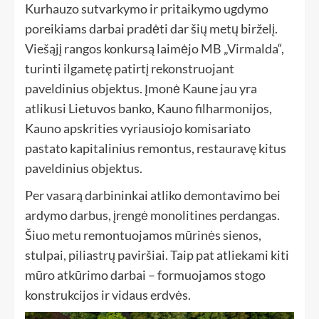
Kurhauzo sutvarkymo ir pritaikymo ugdymo
poreikiams darbai pradėti dar šių metų birželį.
Viešąjį rangos konkursą laimėjo MB „Virmalda“,
turinti ilgametę patirtį rekonstruojant
paveldinius objektus. Įmonė Kaune jau yra
atlikusi Lietuvos banko, Kauno filharmonijos,
Kauno apskrities vyriausiojo komisariato
pastato kapitalinius remontus, restauravę kitus
paveldinius objektus.
Per vasarą darbininkai atliko demontavimo bei
ardymo darbus, įrengė monolitines perdangas.
Šiuo metu remontuojamos mūrinės sienos,
stulpai, piliastrų paviršiai. Taip pat atliekami kiti
mūro atkūrimo darbai – formuojamos stogo
konstrukcijos ir vidaus erdvės.