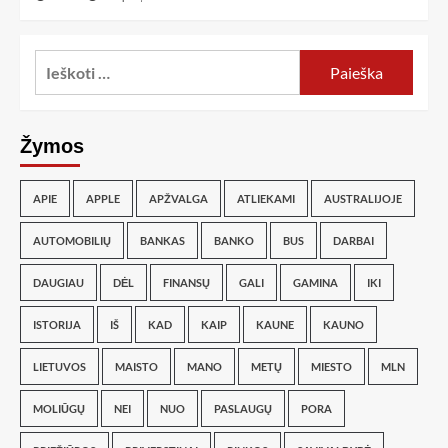
Žymos
APIE
APPLE
APŽVALGA
ATLIEKAMI
AUSTRALIJOJE
AUTOMOBILIŲ
BANKAS
BANKO
BUS
DARBAI
DAUGIAU
DĖL
FINANSŲ
GALI
GAMINA
IKI
ISTORIJA
IŠ
KAD
KAIP
KAUNE
KAUNO
LIETUVOS
MAISTO
MANO
METŲ
MIESTO
MLN
MOLIŪGŲ
NEI
NUO
PASLAUGŲ
PORA