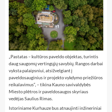
„Pastatas – kultūros paveldo objektas, turintis
daug saugomų vertingųjų savybių. Rangos darbai
vyksta palaipsniui, atsižvelgiant į
paveldosauginius ir projekto vykdymo priežiūros
reikalavimus“, – tikina Kauno savivaldybės
Miesto plėtros ir paveldosaugos skyriaus
vedėjas Saulius Rimas.
Istoriniame Kurhauze bus atnaujinti inžineriniai