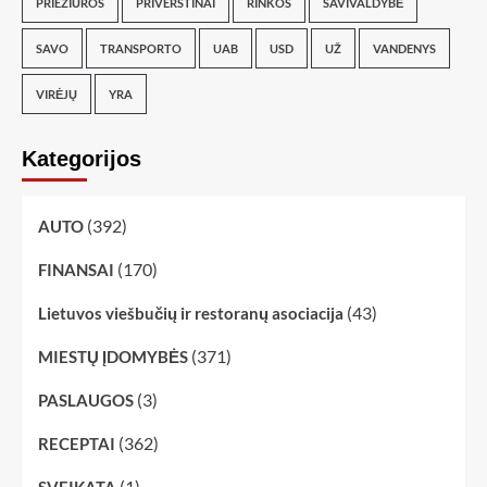
PRIEŽIŪROS
PRIVERSTINAI
RINKOS
SAVIVALDYBĖ
SAVO
TRANSPORTO
UAB
USD
UŽ
VANDENYS
VIRĖJŲ
YRA
Kategorijos
(392)
AUTO
(170)
FINANSAI
(43)
Lietuvos viešbučių ir restoranų asociacija
(371)
MIESTŲ ĮDOMYBĖS
(3)
PASLAUGOS
(362)
RECEPTAI
(1)