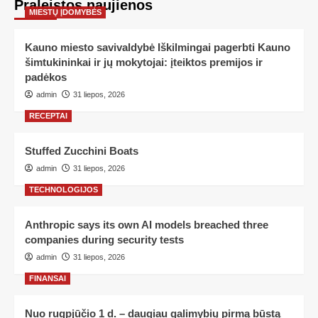
Praleistos naujienos
MIESTŲ ĮDOMYBĖS
Kauno miesto savivaldybė Iškilmingai pagerbti Kauno
šimtukininkai ir jų mokytojai: įteiktos premijos ir
padėkos
admin
31 liepos, 2026
RECEPTAI
Stuffed Zucchini Boats
admin
31 liepos, 2026
TECHNOLOGIJOS
Anthropic says its own AI models breached three
companies during security tests
admin
31 liepos, 2026
FINANSAI
Nuo rugpjūčio 1 d. – daugiau galimybių pirmą būstą