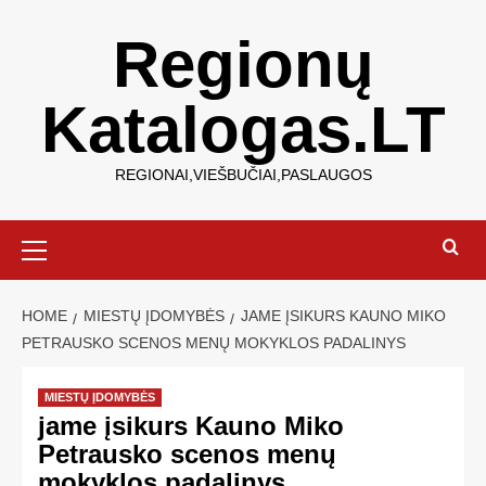
Regionų
Katalogas.LT
REGIONAI,VIEŠBUČIAI,PASLAUGOS
HOME
MIESTŲ ĮDOMYBĖS
JAME ĮSIKURS KAUNO MIKO
PETRAUSKO SCENOS MENŲ MOKYKLOS PADALINYS
MIESTŲ ĮDOMYBĖS
jame įsikurs Kauno Miko
Petrausko scenos menų
mokyklos padalinys