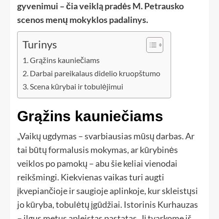
gyvenimui – čia veiklą pradės M. Petrausko
scenos menų mokyklos padalinys.
Turinys
Grąžins kauniečiams
Darbai pareikalaus didelio kruopštumo
Scena kūrybai ir tobulėjimui
Grąžins kauniečiams
„Vaikų ugdymas – svarbiausias mūsų darbas. Ar
tai būtų formalusis mokymas, ar kūrybinės
veiklos po pamokų – abu šie keliai vienodai
reikšmingi. Kiekvienas vaikas turi augti
įkvepiančioje ir saugioje aplinkoje, kur skleistųsi
jo kūryba, tobulėtų įgūdžiai. Istorinis Kurhauzas
– ilgus metus apleistas pastatas. Jį tvarkome iš