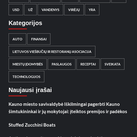
USD
UŽ
VANDENYS
VIRĖJŲ
YRA
Kategorijos
AUTO
FINANSAI
LIETUVOS VIEŠBUČIŲ IR RESTORANŲ ASOCIACIJA
MIESTŲ ĮDOMYBĖS
PASLAUGOS
RECEPTAI
SVEIKATA
TECHNOLOGIJOS
Naujausi įrašai
Kauno miesto savivaldybė Iškilmingai pagerbti Kauno
šimtukininkai ir jų mokytojai: įteiktos premijos ir padėkos
Stuffed Zucchini Boats