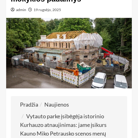
admin
19 rugsėjo, 2025
Pradžia
Naujienos
Vytauto parke įsibėgėja istorinio
Kurhauzo atnaujinimas: jame įsikurs
Kauno Miko Petrausko scenos menų