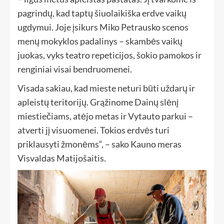
pagrindų, kad taptų šiuolaikiška erdve vaikų
ugdymui. Joje įsikurs Miko Petrausko scenos
menų mokyklos padalinys – skambės vaikų
juokas, vyks teatro repeticijos, šokio pamokos ir
renginiai visai bendruomenei.
Visada sakiau, kad mieste neturi būti uždarų ir
apleistų teritorijų. Grąžinome Dainų slėnį
miestiečiams, atėjo metas ir Vytauto parkui –
atverti jį visuomenei. Tokios erdvės turi
priklausyti žmonėms“, – sako Kauno meras
Visvaldas Matijošaitis.