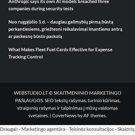
Anthropic says its own AI models breached three
companies during security tests
Nuo rugpjūčio 1 d. – daugiau galimybių pirmą būstą
perkantiesiems, griežtesni reikalavimai imantiems antrą
ar paskesnę būsto paskolą
What Makes Fleet Fuel Cards Effective for Expense
Tracking Control
WEBSTUDIO.LT © SKAITMENINIO MARKETINGO
PASLAUGOS. SEO tekstų rašymas, turinio kūrimas,
straipsnių rašymas ir talpinimas į mūsų valdomas
svetaines.
|
CoverNews
by AF themes.
Draugai: -
Marketingo agentūra
-
Teisinės konsultacijos
-
Skaidrių