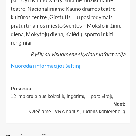
parodyti Kauno valstybiniame muzikiniame
teatre, Nacionaliniame Kauno dramos teatre,
kultūros centre „Girstutis“. Jų pasirodymais
praturtinamos miesto šventės – Mokslo ir žinių
diena, Mokytojų diena, Kalėdų, sporto ir kiti
renginiai.
Ryšių su visuomene skyriaus informacija
Nuoroda į informacijos šaltinį
Previous:
12 imbiero alaus kokteilių ir gėrimų – pora virėjų
Next:
Kviečiame LVRA narius į rudens konferenciją