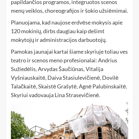
papildančios programos, integruotos scenos
menų veiklos, choreografijos ir šokio užsiėmimai.
Planuojama, kad naujose erdvėse mokysis apie
120 mokinių, dirbs daugiau kaip dešimt
mokytojų ir administracijos darbuotojų.
Pamokas jaunajai kartai šiame skyriuje toliau ves
teatro ir scenos meno profesionalai: Andrius
Sužiedėlis, Arvydas Šaučiūnas, Vitalija
Vyšniauskaitė, Daiva Stasiulevičienė, Dovilė
Talačkaitė, Skaistė Grašytė, Agnė Palubinskaitė.
Skyriui vadovauja Lina Strasevičienė.