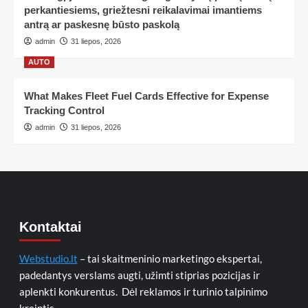
perkantiesiems, griežtesni reikalavimai imantiems
antrą ar paskesnę būsto paskolą
admin
31 liepos, 2026
AUTO
What Makes Fleet Fuel Cards Effective for Expense
Tracking Control
admin
31 liepos, 2026
Kontaktai
Webstudio.lt
– tai skaitmeninio marketingo ekspertai,
padedantys verslams augti, užimti stiprias pozicijas ir
aplenkti konkurentus. Dėl reklamos ir turinio talpinimo