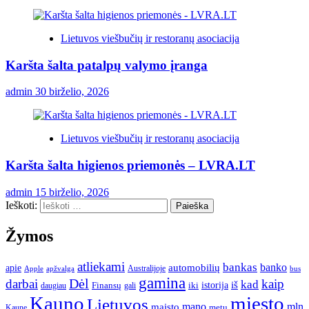
Lietuvos viešbučių ir restoranų asociacija
Karšta šalta patalpų valymo įranga
admin
30 birželio, 2026
Lietuvos viešbučių ir restoranų asociacija
Karšta šalta higienos priemonės – LVRA.LT
admin
15 birželio, 2026
Ieškoti:
Žymos
atliekami
bankas
banko
apie
automobilių
Apple
apžvalga
Australijoje
bus
gamina
darbai
Dėl
kaip
kad
istorija
iš
Finansų
iki
daugiau
gali
Kauno
miesto
Lietuvos
mano
mln
maisto
metų
Kaune