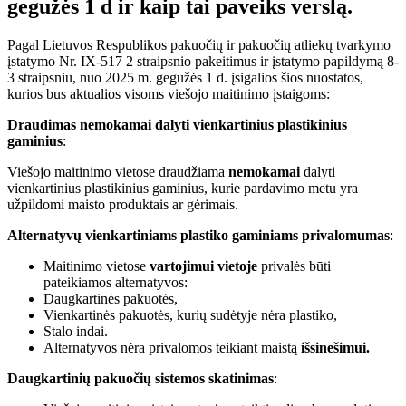
gegužės 1 d ir kaip tai paveiks verslą.
Pagal Lietuvos Respublikos pakuočių ir pakuočių atliekų tvarkymo
įstatymo Nr. IX-517 2 straipsnio pakeitimus ir įstatymo papildymą 8-
3 straipsniu, nuo 2025 m. gegužės 1 d. įsigalios šios nuostatos,
kurios bus aktualios visoms viešojo maitinimo įstaigoms:
Draudimas nemokamai dalyti vienkartinius plastikinius
gaminius
:
Viešojo maitinimo vietose draudžiama
nemokamai
dalyti
vienkartinius plastikinius gaminius, kurie pardavimo metu yra
užpildomi maisto produktais ar gėrimais.
Alternatyvų vienkartiniams plastiko gaminiams privalomumas
:
Maitinimo vietose
vartojimui vietoje
privalės būti
pateikiamos alternatyvos:
Daugkartinės pakuotės,
Vienkartinės pakuotės, kurių sudėtyje nėra plastiko,
Stalo indai.
Alternatyvos nėra privalomos teikiant maistą
išsinešimui.
Daugkartinių pakuočių sistemos skatinimas
: