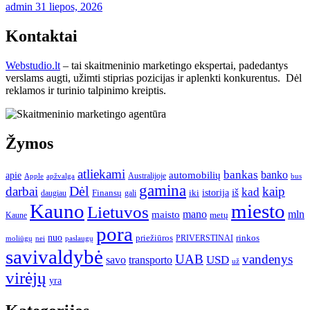
admin
31 liepos, 2026
Kontaktai
Webstudio.lt
– tai skaitmeninio marketingo ekspertai, padedantys
verslams augti, užimti stiprias pozicijas ir aplenkti konkurentus. Dėl
reklamos ir turinio talpinimo kreiptis.
Žymos
atliekami
bankas
banko
apie
automobilių
Apple
apžvalga
Australijoje
bus
gamina
darbai
Dėl
kaip
kad
istorija
iš
Finansų
iki
daugiau
gali
Kauno
miesto
Lietuvos
mano
mln
maisto
metų
Kaune
pora
nuo
priežiūros
rinkos
paslaugų
PRIVERSTINAI
moliūgų
nei
savivaldybė
UAB
vandenys
transporto
USD
savo
už
virėjų
yra