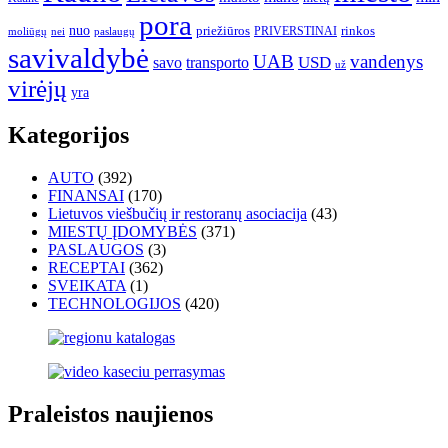
pora
nuo
priežiūros
rinkos
paslaugų
PRIVERSTINAI
moliūgų
nei
savivaldybė
UAB
vandenys
transporto
USD
savo
už
virėjų
yra
Kategorijos
AUTO
(392)
FINANSAI
(170)
Lietuvos viešbučių ir restoranų asociacija
(43)
MIESTŲ ĮDOMYBĖS
(371)
PASLAUGOS
(3)
RECEPTAI
(362)
SVEIKATA
(1)
TECHNOLOGIJOS
(420)
Praleistos naujienos