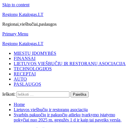
Skip to content
Regionų Katalogas.LT
Regionai,viešbučiai,paslaugos
Primary Menu
Regionų Katalogas.LT
MIESTŲ ĮDOMYBĖS
FINANSAI
LIETUVOS VIEŠBUČIŲ IR RESTORANŲ ASOCIACIJA
TECHNOLOGIJOS
RECEPTAI
AUTO
PASLAUGOS
Ieškoti:
Home
Lietuvos viešbučių ir restoranų asociacija
Svarbūs pakuočių ir pakuočių atliekų tvarkymo įstatymo
pokyčiai nuo 2025 m. gegužės 1 d ir kaip tai paveiks verslą.