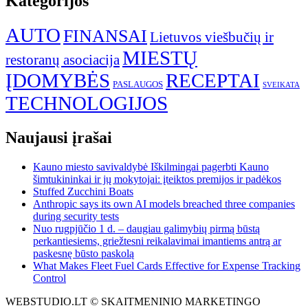
Kategorijos
AUTO
FINANSAI
Lietuvos viešbučių ir
MIESTŲ
restoranų asociacija
ĮDOMYBĖS
RECEPTAI
PASLAUGOS
SVEIKATA
TECHNOLOGIJOS
Naujausi įrašai
Kauno miesto savivaldybė Iškilmingai pagerbti Kauno
šimtukininkai ir jų mokytojai: įteiktos premijos ir padėkos
Stuffed Zucchini Boats
Anthropic says its own AI models breached three companies
during security tests
Nuo rugpjūčio 1 d. – daugiau galimybių pirmą būstą
perkantiesiems, griežtesni reikalavimai imantiems antrą ar
paskesnę būsto paskolą
What Makes Fleet Fuel Cards Effective for Expense Tracking
Control
WEBSTUDIO.LT © SKAITMENINIO MARKETINGO