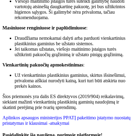
Viešojo maitinimo įstaigos turės suteikti galimybę naudoti
vartotojų atsineštą daugkartinę pakuotę, jei bus užtikrintos
higienos sąlygos. Ši galimybė nėra privaloma, tačiau
rekomenduojama.
Masiniuose renginiuose ir paplūdimiuose
:
Draudžiama nemokamai dalyti arba parduoti vienkartinius
plastikinius gaminius be užstato sistemos.
Jei taikomas užstatas, viešojo maitinimo įstaigos turės
užtikrinti pakuočių grąžinimą ir užstato pinigų grąžinimą.
Vienkartinių pakuočių apmokestinimas
:
Už vienkartinius plastikinius gaminius, skirtus išsinešimui,
privaloma aiškiai nurodyti kainą, kuri turi būti atskirta nuo
prekės kainos.
Šios priemonės yra dalis ES direktyvos (2019/904) reikalavimų,
siekiant mažinti vienkartinių plastikinių gaminių naudojimą ir
skatinti perėjimą prie tvarių sprendimų.
Aplinkos apsaugos ministerijos PPATĮ pakeitimo įstatymo nuostatų
pristatymas ir klausimai -atsakymai
Pasidalinkite šią naujieną, norimoje platformoje!