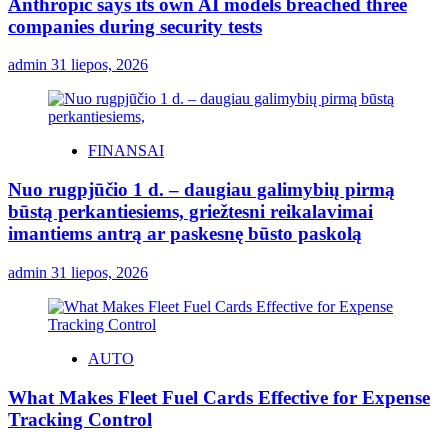
Anthropic says its own AI models breached three
companies during security tests
admin
31 liepos, 2026
FINANSAI
Nuo rugpjūčio 1 d. – daugiau galimybių pirmą
būstą perkantiesiems, griežtesni reikalavimai
imantiems antrą ar paskesnę būsto paskolą
admin
31 liepos, 2026
AUTO
What Makes Fleet Fuel Cards Effective for Expense
Tracking Control