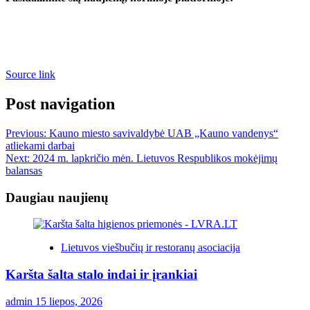
Source link
Post navigation
Previous:
Kauno miesto savivaldybė UAB „Kauno vandenys“
atliekami darbai
Next:
2024 m. lapkričio mėn. Lietuvos Respublikos mokėjimų
balansas
Daugiau naujienų
Lietuvos viešbučių ir restoranų asociacija
Karšta šalta stalo indai ir įrankiai
admin
15 liepos, 2026