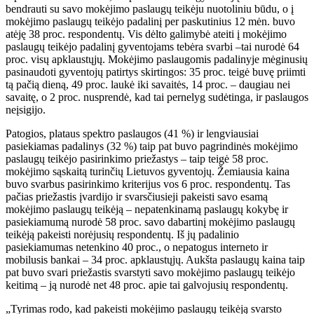
bendrauti su savo mokėjimo paslaugų teikėju nuotoliniu būdu, o į
mokėjimo paslaugų teikėjo padalinį per paskutinius 12 mėn. buvo
atėję 38 proc. respondentų. Vis dėlto galimybė ateiti į mokėjimo
paslaugų teikėjo padalinį gyventojams tebėra svarbi –tai nurodė 64
proc. visų apklaustųjų. Mokėjimo paslaugomis padalinyje mėginusių
pasinaudoti gyventojų patirtys skirtingos: 35 proc. teigė buvę priimti
tą pačią dieną, 49 proc. laukė iki savaitės, 14 proc. – daugiau nei
savaitę, o 2 proc. nusprendė, kad tai pernelyg sudėtinga, ir paslaugos
neįsigijo.
Patogios, plataus spektro paslaugos (41 %) ir lengviausiai
pasiekiamas padalinys (32 %) taip pat buvo pagrindinės mokėjimo
paslaugų teikėjo pasirinkimo priežastys – taip teigė 58 proc.
mokėjimo sąskaitą turinčių Lietuvos gyventojų. Žemiausia kaina
buvo svarbus pasirinkimo kriterijus vos 6 proc. respondentų. Tas
pačias priežastis įvardijo ir svarsčiusieji pakeisti savo esamą
mokėjimo paslaugų teikėją – nepatenkinamą paslaugų kokybę ir
pasiekiamumą nurodė 58 proc. savo dabartinį mokėjimo paslaugų
teikėją pakeisti norėjusių respondentų. Iš jų padalinio
pasiekiamumas netenkino 40 proc., o nepatogus interneto ir
mobilusis bankai – 34 proc. apklaustųjų. Aukšta paslaugų kaina taip
pat buvo svari priežastis svarstyti savo mokėjimo paslaugų teikėjo
keitimą – ją nurodė net 48 proc. apie tai galvojusių respondentų.
„Tyrimas rodo, kad pakeisti mokėjimo paslaugų teikėją svarsto