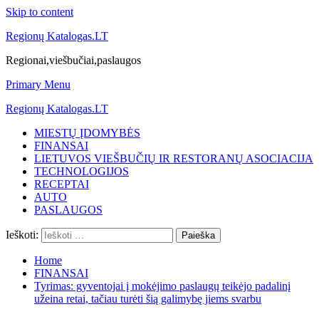
Skip to content
Regionų Katalogas.LT
Regionai,viešbučiai,paslaugos
Primary Menu
Regionų Katalogas.LT
MIESTŲ ĮDOMYBĖS
FINANSAI
LIETUVOS VIEŠBUČIŲ IR RESTORANŲ ASOCIACIJA
TECHNOLOGIJOS
RECEPTAI
AUTO
PASLAUGOS
Ieškoti:
Home
FINANSAI
Tyrimas: gyventojai į mokėjimo paslaugų teikėjo padalinį
užeina retai, tačiau turėti šią galimybę jiems svarbu