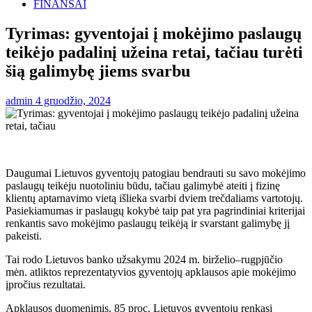
FINANSAI
Tyrimas: gyventojai į mokėjimo paslaugų
teikėjo padalinį užeina retai, tačiau turėti
šią galimybę jiems svarbu
admin
4 gruodžio, 2024
Daugumai Lietuvos gyventojų patogiau bendrauti su savo mokėjimo
paslaugų teikėju nuotoliniu būdu, tačiau galimybė ateiti į fizinę
klientų aptarnavimo vietą išlieka svarbi dviem trečdaliams vartotojų.
Pasiekiamumas ir paslaugų kokybė taip pat yra pagrindiniai kriterijai
renkantis savo mokėjimo paslaugų teikėją ir svarstant galimybę jį
pakeisti.
Tai rodo Lietuvos banko užsakymu 2024 m. birželio–rugpjūčio
mėn. atliktos reprezentatyvios gyventojų apklausos apie mokėjimo
įpročius rezultatai.
Apklausos duomenimis, 85 proc. Lietuvos gyventojų renkasi