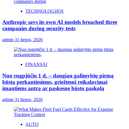
TECHNOLOGIJOS
Anthropic says its own AI models breached three
companies during security tests
admin
31 liepos, 2026
FINANSAI
Nuo rugpjūčio 1 d. – daugiau galimybių pirmą
būstą perkantiesiems, griežtesni reikalavimai
imantiems antrą ar paskesnę būsto paskolą
admin
31 liepos, 2026
AUTO