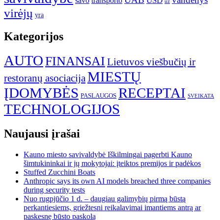
transporto
USD
savo
už
virėjų
yra
Kategorijos
AUTO
FINANSAI
Lietuvos viešbučių ir
MIESTŲ
restoranų asociacija
ĮDOMYBĖS
RECEPTAI
PASLAUGOS
SVEIKATA
TECHNOLOGIJOS
Naujausi įrašai
Kauno miesto savivaldybė Iškilmingai pagerbti Kauno
šimtukininkai ir jų mokytojai: įteiktos premijos ir padėkos
Stuffed Zucchini Boats
Anthropic says its own AI models breached three companies
during security tests
Nuo rugpjūčio 1 d. – daugiau galimybių pirmą būstą
perkantiesiems, griežtesni reikalavimai imantiems antrą ar
paskesnę būsto paskolą