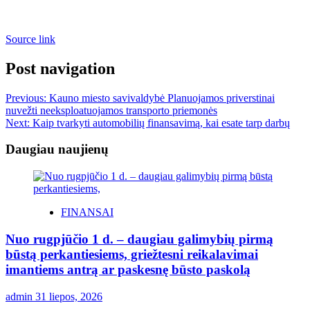
Source link
Post navigation
Previous:
Kauno miesto savivaldybė Planuojamos priverstinai
nuvežti neeksploatuojamos transporto priemonės
Next:
Kaip tvarkyti automobilių finansavimą, kai esate tarp darbų
Daugiau naujienų
FINANSAI
Nuo rugpjūčio 1 d. – daugiau galimybių pirmą
būstą perkantiesiems, griežtesni reikalavimai
imantiems antrą ar paskesnę būsto paskolą
admin
31 liepos, 2026