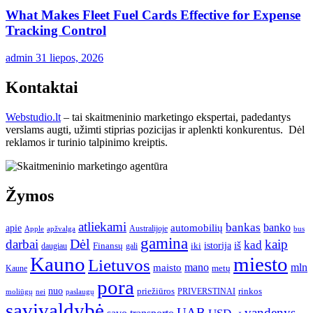
What Makes Fleet Fuel Cards Effective for Expense
Tracking Control
admin
31 liepos, 2026
Kontaktai
Webstudio.lt
– tai skaitmeninio marketingo ekspertai, padedantys
verslams augti, užimti stiprias pozicijas ir aplenkti konkurentus. Dėl
reklamos ir turinio talpinimo kreiptis.
Žymos
atliekami
bankas
banko
apie
automobilių
Apple
apžvalga
Australijoje
bus
gamina
darbai
Dėl
kaip
kad
istorija
iš
Finansų
iki
daugiau
gali
Kauno
miesto
Lietuvos
mano
mln
maisto
metų
Kaune
pora
nuo
priežiūros
rinkos
paslaugų
PRIVERSTINAI
moliūgų
nei
savivaldybė
UAB
vandenys