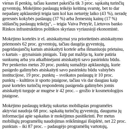
vienas iš penkių, tačiau kasmet pakeičia tik 3 proc. sąskaitą turinčių
gyventojų. Mokėjimo paslaugų teikėjo keitimą svarstę, bet to dar
nepadarę apklaustieji teigia tam kol kas neturėję laiko (43 %), neradę
geresnės kokybės paslaugų (37 %) arba žemesnių kainų (17 %)
siūlančių paslaugų teikėjų“, – teigia Vaiva Petrylė, Lietuvos banko
Rinkos infrastruktūros politikos skyriaus vyriausioji ekonomistė.
Mokėjimo kortelės ir el. atsiskaitymai yra prioritetinės atsiskaitymo
priemonės 62 proc. gyventojų, tačiau daugėja gyventojų,
pageidaujančių kartais atsiskaityti kortele arba išmaniuoju prietaisu,
o kartais – grynaisiais pinigais. Taip pat mažėja tų, kurie patiria
sunkumų arba yra atkalbinėjami atsiskaityti savo pasirinktu būdu.
Per penkerius metus 20 proc. punktų sumažėjo apklaustųjų, kurie
pasigedo galimybės atsiskaityti savo pasirinktu būdu valstybės
institucijose, 19 proc. punktų – sveikatos paslaugų ir 10 proc.
punktų – kultūros ir sporto įstaigose, tačiau vis dar daugiau kaip
pusė korteles turinčių respondentų pasigenda galimybės jomis
atsiskaityti turguje ar mugėse ir 42 proc. – grožio ir kosmetologijos
įstaigose.
Mokėjimo paslaugų teikėjų sukurtas mobiliąsias programėles
aktyviai naudoja 68 proc. sąskaitą turinčių gyventojų, dauguma jų
informacijai apie sąskaitas ir mokėjimus pasitikrinti. Per metus
mobiliųjų programėlių naudojimas reikšmingai išsiplėtė, net 22 proc.
punktais – iki 87 proc. – padaugėjo programėlių vartotojų,