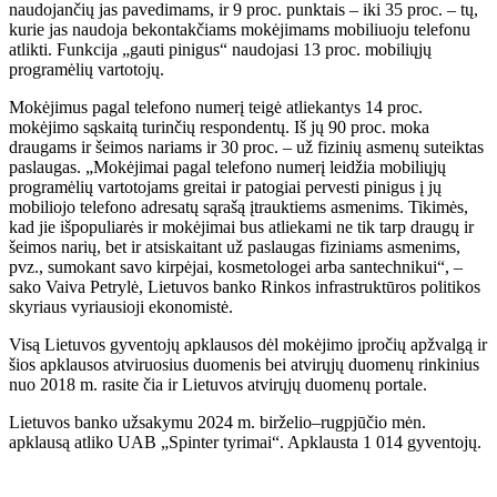
naudojančių jas pavedimams, ir 9 proc. punktais – iki 35 proc. – tų,
kurie jas naudoja bekontakčiams mokėjimams mobiliuoju telefonu
atlikti. Funkcija „gauti pinigus“ naudojasi 13 proc. mobiliųjų
programėlių vartotojų.
Mokėjimus pagal telefono numerį teigė atliekantys 14 proc.
mokėjimo sąskaitą turinčių respondentų. Iš jų 90 proc. moka
draugams ir šeimos nariams ir 30 proc. – už fizinių asmenų suteiktas
paslaugas. „Mokėjimai pagal telefono numerį leidžia mobiliųjų
programėlių vartotojams greitai ir patogiai pervesti pinigus į jų
mobiliojo telefono adresatų sąrašą įtrauktiems asmenims. Tikimės,
kad jie išpopuliarės ir mokėjimai bus atliekami ne tik tarp draugų ir
šeimos narių, bet ir atsiskaitant už paslaugas fiziniams asmenims,
pvz., sumokant savo kirpėjai, kosmetologei arba santechnikui“, –
sako Vaiva Petrylė, Lietuvos banko Rinkos infrastruktūros politikos
skyriaus vyriausioji ekonomistė.
Visą Lietuvos gyventojų apklausos dėl mokėjimo įpročių apžvalgą ir
šios apklausos atviruosius duomenis bei atvirųjų duomenų rinkinius
nuo 2018 m. rasite čia ir Lietuvos atvirųjų duomenų portale.
Lietuvos banko užsakymu 2024 m. birželio–rugpjūčio mėn.
apklausą atliko UAB „Spinter tyrimai“. Apklausta 1 014 gyventojų.