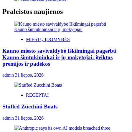
Praleistos naujienos
MIESTŲ ĮDOMYBĖS
Kauno miesto savivaldybė Iškilmingai pagerbti
Kauno šimtukininkai ir jų mokytojai: įteiktos
premijos ir padėkos
admin
31 liepos, 2026
RECEPTAI
Stuffed Zucchini Boats
admin
31 liepos, 2026