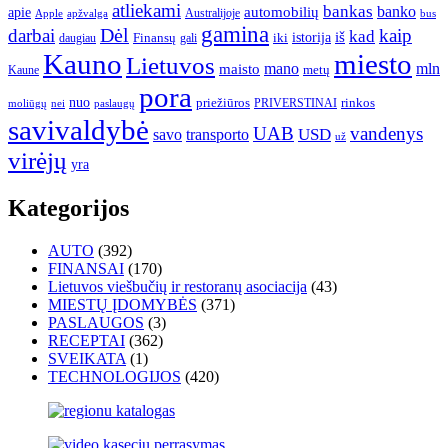
atliekami
bankas
banko
apie
automobilių
Apple
apžvalga
Australijoje
bus
gamina
darbai
Dėl
kaip
kad
istorija
iš
Finansų
iki
daugiau
gali
Kauno
miesto
Lietuvos
mano
mln
maisto
metų
Kaune
pora
nuo
priežiūros
rinkos
paslaugų
PRIVERSTINAI
moliūgų
nei
savivaldybė
UAB
vandenys
transporto
USD
savo
už
virėjų
yra
Kategorijos
AUTO
(392)
FINANSAI
(170)
Lietuvos viešbučių ir restoranų asociacija
(43)
MIESTŲ ĮDOMYBĖS
(371)
PASLAUGOS
(3)
RECEPTAI
(362)
SVEIKATA
(1)
TECHNOLOGIJOS
(420)