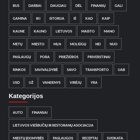
BUS
DARBAI
DAUGIAU
DĖL
FINANSŲ
GALI
GAMINA
IKI
ISTORIJA
IŠ
KAD
KAIP
KAUNE
KAUNO
LIETUVOS
MAISTO
MANO
METŲ
MIESTO
MLN
MOLIŪGŲ
NEI
NUO
PASLAUGŲ
PORA
PRIEŽIŪROS
PRIVERSTINAI
RINKOS
SAVIVALDYBĖ
SAVO
TRANSPORTO
UAB
USD
UŽ
VANDENYS
VIRĖJŲ
YRA
Kategorijos
AUTO
FINANSAI
LIETUVOS VIEŠBUČIŲ IR RESTORANŲ ASOCIACIJA
MIESTŲ ĮDOMYBĖS
PASLAUGOS
RECEPTAI
SVEIKATA