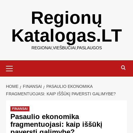
Regionų
Katalogas.LT
REGIONAI,VIEŠBUČIAI,PASLAUGOS
HOME
FINANSAI
PASAULIO EKONOMIKA
FRAGMENTUOJASI: KAIP IŠŠŪKĮ PAVERSTI GALIMYBE?
FINANSAI
Pasaulio ekonomika
fragmentuojasi: kaip iššūkį
paversti galimybe?