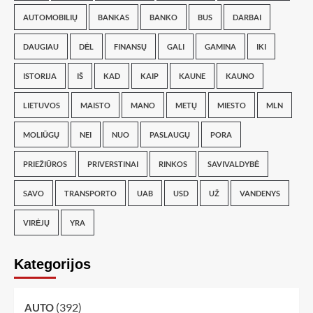
AUTOMOBILIŲ
BANKAS
BANKO
BUS
DARBAI
DAUGIAU
DĖL
FINANSŲ
GALI
GAMINA
IKI
ISTORIJA
IŠ
KAD
KAIP
KAUNE
KAUNO
LIETUVOS
MAISTO
MANO
METŲ
MIESTO
MLN
MOLIŪGŲ
NEI
NUO
PASLAUGŲ
PORA
PRIEŽIŪROS
PRIVERSTINAI
RINKOS
SAVIVALDYBĖ
SAVO
TRANSPORTO
UAB
USD
UŽ
VANDENYS
VIRĖJŲ
YRA
Kategorijos
(392)
AUTO