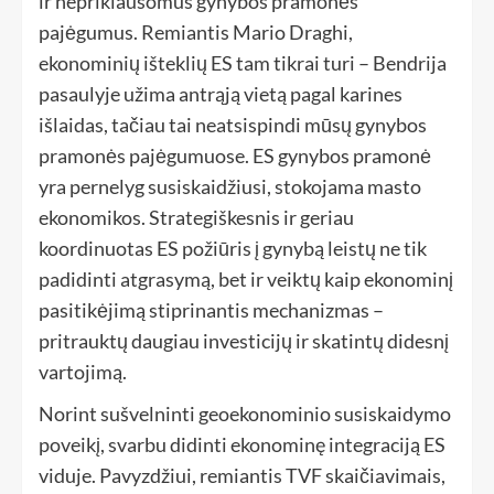
ir nepriklausomus gynybos pramonės
pajėgumus. Remiantis Mario Draghi,
ekonominių išteklių ES tam tikrai turi – Bendrija
pasaulyje užima antrąją vietą pagal karines
išlaidas, tačiau tai neatsispindi mūsų gynybos
pramonės pajėgumuose. ES gynybos pramonė
yra pernelyg susiskaidžiusi, stokojama masto
ekonomikos. Strategiškesnis ir geriau
koordinuotas ES požiūris į gynybą leistų ne tik
padidinti atgrasymą, bet ir veiktų kaip ekonominį
pasitikėjimą stiprinantis mechanizmas –
pritrauktų daugiau investicijų ir skatintų didesnį
vartojimą.
Norint sušvelninti geoekonominio susiskaidymo
poveikį, svarbu didinti ekonominę integraciją ES
viduje. Pavyzdžiui, remiantis TVF skaičiavimais,