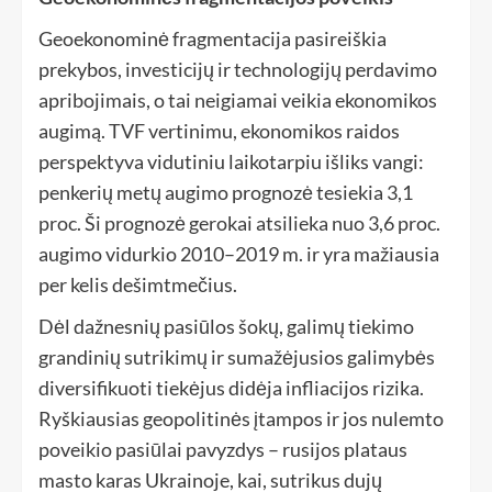
Geoekonominė fragmentacija pasireiškia
prekybos, investicijų ir technologijų perdavimo
apribojimais, o tai neigiamai veikia ekonomikos
augimą. TVF vertinimu, ekonomikos raidos
perspektyva vidutiniu laikotarpiu išliks vangi:
penkerių metų augimo prognozė tesiekia 3,1
proc. Ši prognozė gerokai atsilieka nuo 3,6 proc.
augimo vidurkio 2010–2019 m. ir yra mažiausia
per kelis dešimtmečius.
Dėl dažnesnių pasiūlos šokų, galimų tiekimo
grandinių sutrikimų ir sumažėjusios galimybės
diversifikuoti tiekėjus didėja infliacijos rizika.
Ryškiausias geopolitinės įtampos ir jos nulemto
poveikio pasiūlai pavyzdys – rusijos plataus
masto karas Ukrainoje, kai, sutrikus dujų