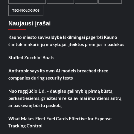
TECHNOLOGIJOS
Naujausi įrašai
Kauno miesto savivaldybė Iškilmingai pagerbti Kauno
šimtukininkai ir jų mokytojai: įteiktos premijos ir padėkos
Stuffed Zucchini Boats
Anthropic says its own AI models breached three
companies during security tests
Nuo rugpjūčio 1 d. – daugiau galimybių pirmą būstą
perkantiesiems, griežtesni reikalavimai imantiems antrą
ar paskesnę būsto paskolą
What Makes Fleet Fuel Cards Effective for Expense
Tracking Control