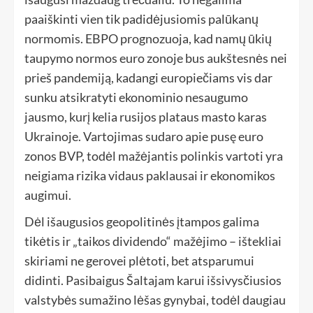
paaiškinti vien tik padidėjusiomis palūkanų
normomis. EBPO prognozuoja, kad namų ūkių
taupymo normos euro zonoje bus aukštesnės nei
prieš pandemiją, kadangi europiečiams vis dar
sunku atsikratyti ekonominio nesaugumo
jausmo, kurį kelia rusijos plataus masto karas
Ukrainoje. Vartojimas sudaro apie pusę euro
zonos BVP, todėl mažėjantis polinkis vartoti yra
neigiama rizika vidaus paklausai ir ekonomikos
augimui.
Dėl išaugusios geopolitinės įtampos galima
tikėtis ir „taikos dividendo“ mažėjimo – ištekliai
skiriami ne gerovei plėtoti, bet atsparumui
didinti. Pasibaigus Šaltajam karui išsivysčiusios
valstybės sumažino lėšas gynybai, todėl daugiau