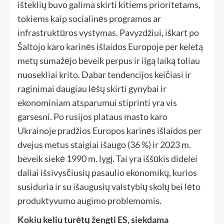
išteklių buvo galima skirti kitiems prioritetams,
tokiems kaip socialinės programos ar
infrastruktūros vystymas. Pavyzdžiui, iškart po
Šaltojo karo karinės išlaidos Europoje per keletą
metų sumažėjo beveik perpus ir ilgą laiką toliau
nuosekliai krito. Dabar tendencijos keičiasi ir
raginimai daugiau lėšų skirti gynybai ir
ekonominiam atsparumui stiprinti yra vis
garsesni. Po rusijos plataus masto karo
Ukrainoje pradžios Europos karinės išlaidos per
dvejus metus staigiai išaugo (36 %) ir 2023 m.
beveik siekė 1990 m. lygį. Tai yra iššūkis didelei
daliai išsivysčiusių pasaulio ekonomikų, kurios
susiduria ir su išaugusių valstybių skolų bei lėto
produktyvumo augimo problemomis.
Kokiu keliu turėtų žengti ES, siekdama