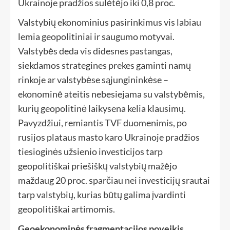
Ukrainoje pradžios sulėtėjo iki 0,8 proc.
Valstybių ekonominius pasirinkimus vis labiau
lemia geopolitiniai ir saugumo motyvai.
Valstybės deda vis didesnes pastangas,
siekdamos strategines prekes gaminti namų
rinkoje ar valstybėse sąjungininkėse –
ekonominė ateitis nebesiejama su valstybėmis,
kurių geopolitinė laikysena kelia klausimų.
Pavyzdžiui, remiantis TVF duomenimis, po
rusijos plataus masto karo Ukrainoje pradžios
tiesioginės užsienio investicijos tarp
geopolitiškai priešiškų valstybių mažėjo
maždaug 20 proc. sparčiau nei investicijų srautai
tarp valstybių, kurias būtų galima įvardinti
geopolitiškai artimomis.
Geoekonominės fragmentacijos poveikis