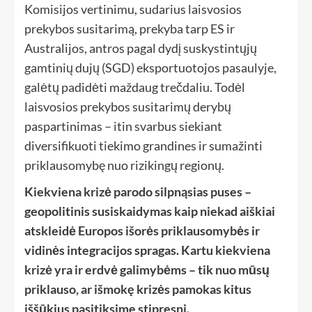
Komisijos vertinimu, sudarius laisvosios
prekybos susitarimą, prekyba tarp ES ir
Australijos, antros pagal dydį suskystintųjų
gamtinių dujų (SGD) eksportuotojos pasaulyje,
galėtų padidėti maždaug trečdaliu. Todėl
laisvosios prekybos susitarimų derybų
paspartinimas – itin svarbus siekiant
diversifikuoti tiekimo grandines ir sumažinti
priklausomybę nuo rizikingų regionų.
Kiekviena krizė parodo silpnąsias puses –
geopolitinis susiskaidymas kaip niekad aiškiai
atskleidė Europos išorės priklausomybės ir
vidinės integracijos spragas. Kartu kiekviena
krizė yra ir erdvė galimybėms – tik nuo mūsų
priklauso, ar išmokę krizės pamokas kitus
iššūkius pasitiksime stipresni.