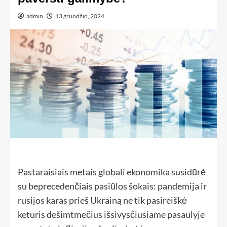
admin
13 gruodžio, 2024
Pastaraisiais metais globali ekonomika susidūrė
su beprecedenčiais pasiūlos šokais: pandemija ir
rusijos karas prieš Ukrainą ne tik pasireiškė
keturis dešimtmečius išsivysčiusiame pasaulyje