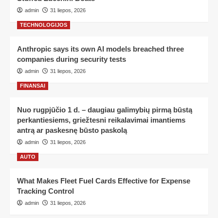
admin
31 liepos, 2026
TECHNOLOGIJOS
Anthropic says its own AI models breached three
companies during security tests
admin
31 liepos, 2026
FINANSAI
Nuo rugpjūčio 1 d. – daugiau galimybių pirmą būstą
perkantiesiems, griežtesni reikalavimai imantiems
antrą ar paskesnę būsto paskolą
admin
31 liepos, 2026
AUTO
What Makes Fleet Fuel Cards Effective for Expense
Tracking Control
admin
31 liepos, 2026