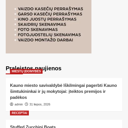
Praleistos naujienos
MIESTŲ ĮDOMYBĖS
Kauno miesto savivaldybė Iškilmingai pagerbti Kauno
šimtukininkai ir jų mokytojai: įteiktos premijos ir
padėkos
admin
31 liepos, 2026
RECEPTAI
Stuffed Zucchini Boats