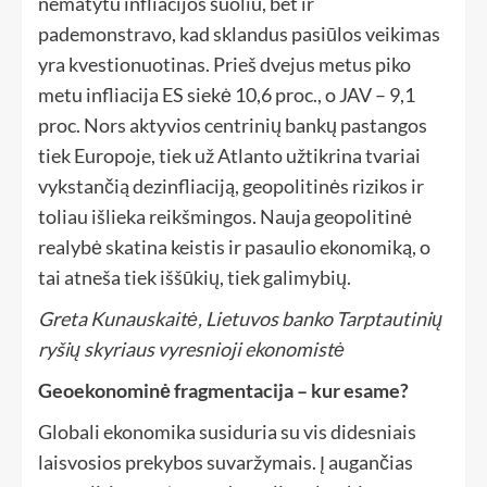
nematytu infliacijos šuoliu, bet ir
pademonstravo, kad sklandus pasiūlos veikimas
yra kvestionuotinas. Prieš dvejus metus piko
metu infliacija ES siekė 10,6 proc., o JAV – 9,1
proc. Nors aktyvios centrinių bankų pastangos
tiek Europoje, tiek už Atlanto užtikrina tvariai
vykstančią dezinfliaciją, geopolitinės rizikos ir
toliau išlieka reikšmingos. Nauja geopolitinė
realybė skatina keistis ir pasaulio ekonomiką, o
tai atneša tiek iššūkių, tiek galimybių.
Greta Kunauskaitė, Lietuvos banko Tarptautinių
ryšių skyriaus vyresnioji ekonomistė
Geoekonominė fragmentacija – kur esame?
Globali ekonomika susiduria su vis didesniais
laisvosios prekybos suvaržymais.
Į augančias