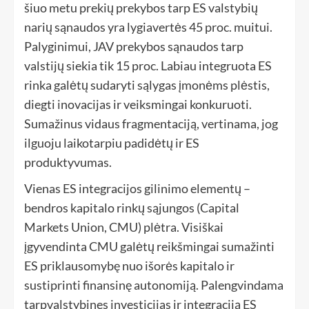
šiuo metu prekių prekybos tarp ES valstybių
narių sąnaudos yra lygiavertės 45 proc. muitui.
Palyginimui, JAV prekybos sąnaudos tarp
valstijų siekia tik 15 proc. Labiau integruota ES
rinka galėtų sudaryti sąlygas įmonėms plėstis,
diegti inovacijas ir veiksmingai konkuruoti.
Sumažinus vidaus fragmentaciją, vertinama, jog
ilguoju laikotarpiu padidėtų ir ES
produktyvumas.
Vienas ES integracijos gilinimo elementų –
bendros kapitalo rinkų sąjungos (Capital
Markets Union, CMU) plėtra. Visiškai
įgyvendinta CMU galėtų reikšmingai sumažinti
ES priklausomybę nuo išorės kapitalo ir
sustiprinti finansinę autonomiją. Palengvindama
tarpvalstybines investicijas ir integraciją ES