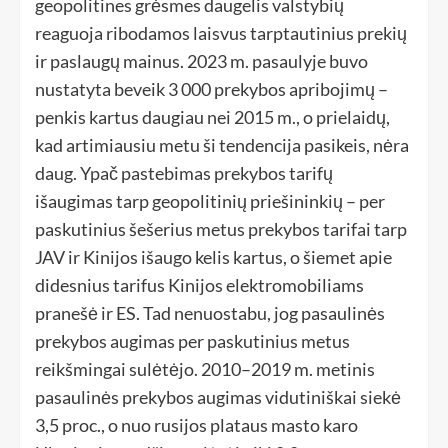
geopolitines grėsmes daugelis valstybių
reaguoja ribodamos laisvus tarptautinius prekių
ir paslaugų mainus. 2023 m. pasaulyje buvo
nustatyta beveik 3 000 prekybos apribojimų –
penkis kartus daugiau nei 2015 m., o prielaidų,
kad artimiausiu metu ši tendencija pasikeis, nėra
daug. Ypač pastebimas prekybos tarifų
išaugimas tarp geopolitinių priešininkių – per
paskutinius šešerius metus prekybos tarifai tarp
JAV ir Kinijos išaugo kelis kartus, o šiemet apie
didesnius tarifus Kinijos elektromobiliams
pranešė ir ES. Tad nenuostabu, jog pasaulinės
prekybos augimas per paskutinius metus
reikšmingai sulėtėjo. 2010–2019 m. metinis
pasaulinės prekybos augimas vidutiniškai siekė
3,5 proc., o nuo rusijos plataus masto karo