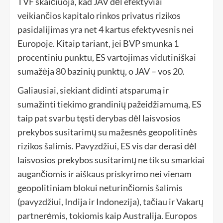
TVF skaičiuoja, kad JAV dėl efektyviai
veikiančios kapitalo rinkos privatus rizikos
pasidalijimas yra net 4 kartus efektyvesnis nei
Europoje. Kitaip tariant, jei BVP smunka 1
procentiniu punktu, ES vartojimas vidutiniškai
sumažėja 80 bazinių punktų, o JAV – vos 20.
Galiausiai, siekiant didinti atsparumą ir
sumažinti tiekimo grandinių pažeidžiamumą, ES
taip pat svarbu tęsti derybas dėl laisvosios
prekybos susitarimų su mažesnės geopolitinės
rizikos šalimis. Pavyzdžiui, ES vis dar derasi dėl
laisvosios prekybos susitarimų ne tik su smarkiai
augančiomis ir aiškaus priskyrimo nei vienam
geopolitiniam blokui neturinčiomis šalimis
(pavyzdžiui, Indija ir Indonezija), tačiau ir Vakarų
partnerėmis, tokiomis kaip Australija. Europos