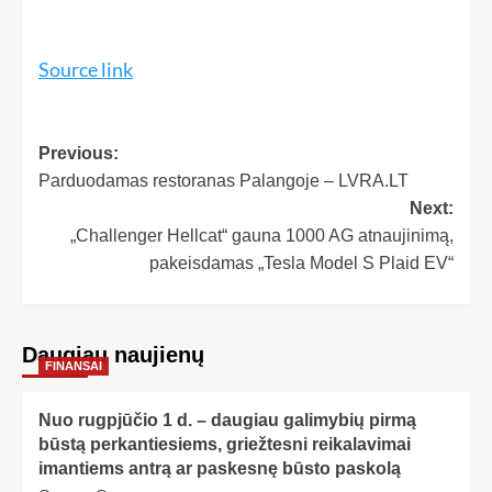
Source link
Previous:
Parduodamas restoranas Palangoje – LVRA.LT
Next:
„Challenger Hellcat“ gauna 1000 AG atnaujinimą,
pakeisdamas „Tesla Model S Plaid EV“
Daugiau naujienų
FINANSAI
Nuo rugpjūčio 1 d. – daugiau galimybių pirmą
būstą perkantiesiems, griežtesni reikalavimai
imantiems antrą ar paskesnę būsto paskolą