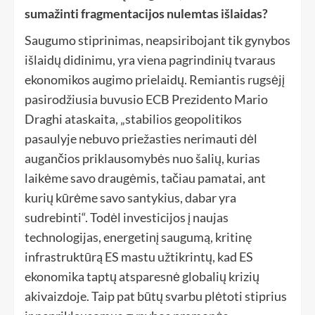
sumažinti fragmentacijos nulemtas išlaidas?
Saugumo stiprinimas, neapsiribojant tik gynybos
išlaidų didinimu, yra viena pagrindinių tvaraus
ekonomikos augimo prielaidų. Remiantis rugsėjį
pasirodžiusia buvusio ECB Prezidento Mario
Draghi ataskaita, „stabilios geopolitikos
pasaulyje nebuvo priežasties nerimauti dėl
augančios priklausomybės nuo šalių, kurias
laikėme savo draugėmis, tačiau pamatai, ant
kurių kūrėme savo santykius, dabar yra
sudrebinti“. Todėl investicijos į naujas
technologijas, energetinį saugumą, kritinę
infrastruktūrą ES mastu užtikrintų, kad ES
ekonomika taptų atsparesnė globalių krizių
akivaizdoje. Taip pat būtų svarbu plėtoti stiprius