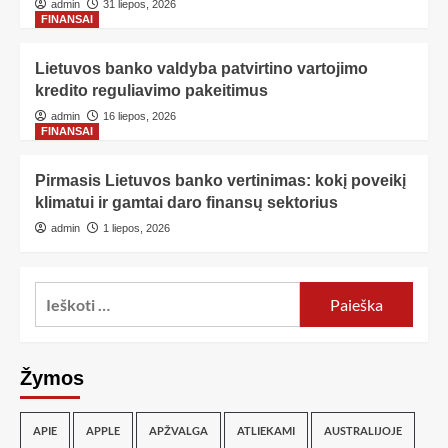
admin
31 liepos, 2026
FINANSAI
Lietuvos banko valdyba patvirtino vartojimo
kredito reguliavimo pakeitimus
admin
16 liepos, 2026
FINANSAI
Pirmasis Lietuvos banko vertinimas: kokį poveikį
klimatui ir gamtai daro finansų sektorius
admin
1 liepos, 2026
Žymos
APIE
APPLE
APŽVALGA
ATLIEKAMI
AUSTRALIJOJE