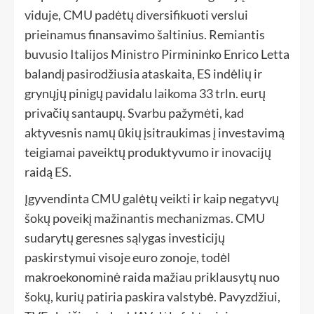
viduje, CMU padėtų diversifikuoti verslui
prieinamus finansavimo šaltinius. Remiantis
buvusio Italijos Ministro Pirmininko Enrico Letta
balandį pasirodžiusia ataskaita, ES indėlių ir
grynųjų pinigų pavidalu laikoma 33 trln. eurų
privačių santaupų. Svarbu pažymėti, kad
aktyvesnis namų ūkių įsitraukimas į investavimą
teigiamai paveiktų produktyvumo ir inovacijų
raidą ES.
Įgyvendinta CMU galėtų veikti ir kaip negatyvų
šokų poveikį mažinantis mechanizmas. CMU
sudarytų geresnes sąlygas investicijų
paskirstymui visoje euro zonoje, todėl
makroekonominė raida mažiau priklausytų nuo
šokų, kurių patiria paskira valstybė. Pavyzdžiui,