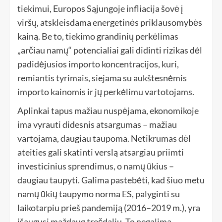
tiekimui, Europos Sąjungoje infliacija šovė į
viršų, atskleisdama energetinės priklausomybės
kainą. Be to, tiekimo grandinių perkėlimas
„arčiau namų“ potencialiai gali didinti rizikas dėl
padidėjusios importo koncentracijos, kuri,
remiantis tyrimais, siejama su aukštesnėmis
importo kainomis ir jų perkėlimu vartotojams.
Aplinkai tapus mažiau nuspėjama, ekonomikoje
ima vyrauti didesnis atsargumas – mažiau
vartojama, daugiau taupoma. Netikrumas dėl
ateities gali skatinti verslą atsargiau priimti
investicinius sprendimus, o namų ūkius –
daugiau taupyti. Galima pastebėti, kad šiuo metu
namų ūkių taupymo norma ES, palyginti su
laikotarpiu prieš pandemiją (2016–2019 m.), yra
išaugusi maždaug trečdaliu. To negalima