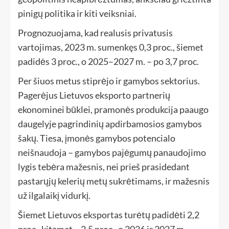
pinigų politika ir kiti veiksniai.
Prognozuojama, kad realusis privatusis
vartojimas, 2023 m. sumenkęs 0,3 proc., šiemet
padidės 3 proc., o 2025–2027 m. – po 3,7 proc.
Per šiuos metus stiprėjo ir gamybos sektorius.
Pagerėjus Lietuvos eksporto partnerių
ekonominei būklei, pramonės produkcija paaugo
daugelyje pagrindinių apdirbamosios gamybos
šakų. Tiesa, įmonės gamybos potencialo
neišnaudoja – gamybos pajėgumų panaudojimo
lygis tebėra mažesnis, nei prieš prasidedant
pastarųjų kelerių metų sukrėtimams, ir mažesnis
už ilgalaikį vidurkį.
Šiemet Lietuvos eksportas turėtų padidėti 2,2