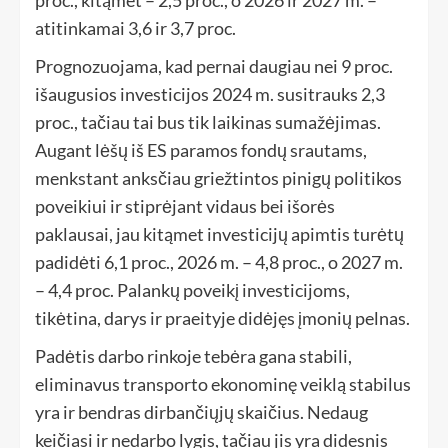
proc., kitąmet – 2,5 proc., o 2026 ir 2027 m. –
atitinkamai 3,6 ir 3,7 proc.
Prognozuojama, kad pernai daugiau nei 9 proc.
išaugusios investicijos 2024 m. susitrauks 2,3
proc., tačiau tai bus tik laikinas sumažėjimas.
Augant lėšų iš ES paramos fondų srautams,
menkstant anksčiau griežtintos pinigų politikos
poveikiui ir stiprėjant vidaus bei išorės
paklausai, jau kitąmet investicijų apimtis turėtų
padidėti 6,1 proc., 2026 m. – 4,8 proc., o 2027 m.
– 4,4 proc. Palankų poveikį investicijoms,
tikėtina, darys ir praeityje didėjęs įmonių pelnas.
Padėtis darbo rinkoje tebėra gana stabili,
eliminavus transporto ekonominę veiklą stabilus
yra ir bendras dirbančiųjų skaičius. Nedaug
keičiasi ir nedarbo lygis, tačiau jis yra didesnis