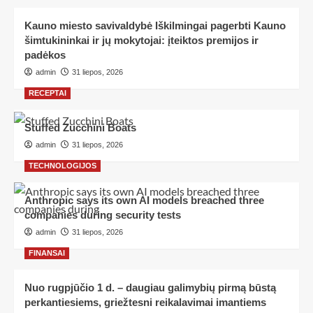
Kauno miesto savivaldybė Iškilmingai pagerbti Kauno
šimtukininkai ir jų mokytojai: įteiktos premijos ir
padėkos
admin
31 liepos, 2026
RECEPTAI
Stuffed Zucchini Boats
admin
31 liepos, 2026
TECHNOLOGIJOS
Anthropic says its own AI models breached three
companies during security tests
admin
31 liepos, 2026
FINANSAI
Nuo rugpjūčio 1 d. – daugiau galimybių pirmą būstą
perkantiesiems, griežtesni reikalavimai imantiems