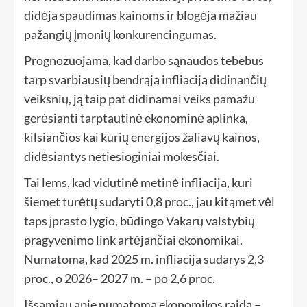
didėja spaudimas kainoms ir blogėja mažiau
pažangių įmonių konkurencingumas.
Prognozuojama, kad darbo sąnaudos tebebus
tarp svarbiausių bendrąją infliaciją didinančių
veiksnių, ją taip pat didinamai veiks pamažu
gerėsianti tarptautinė ekonominė aplinka,
kilsiančios kai kurių energijos žaliavų kainos,
didėsiantys netiesioginiai mokesčiai.
Tai lems, kad vidutinė metinė infliacija, kuri
šiemet turėtų sudaryti 0,8 proc., jau kitąmet vėl
taps įprasto lygio, būdingo Vakarų valstybių
pragyvenimo link artėjančiai ekonomikai.
Numatoma, kad 2025 m. infliacija sudarys 2,3
proc., o 2026– 2027 m. – po 2,6 proc.
Išsamiau apie numatomą ekonomikos raidą –