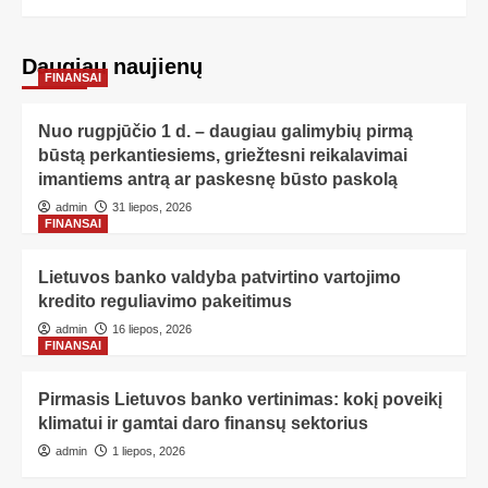
Daugiau naujienų
FINANSAI
Nuo rugpjūčio 1 d. – daugiau galimybių pirmą
būstą perkantiesiems, griežtesni reikalavimai
imantiems antrą ar paskesnę būsto paskolą
admin
31 liepos, 2026
FINANSAI
Lietuvos banko valdyba patvirtino vartojimo
kredito reguliavimo pakeitimus
admin
16 liepos, 2026
FINANSAI
Pirmasis Lietuvos banko vertinimas: kokį poveikį
klimatui ir gamtai daro finansų sektorius
admin
1 liepos, 2026