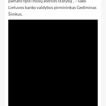
pamato tęsti mūsų ateities statybą“, – sako
Lietuvos banko valdybos pirmininkas Gediminas
Šimkus.