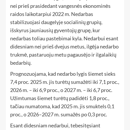
nei prieš prasidedant vangesnės ekonominės
raidos laikotarpiui 2022 m. Nedarbas
stabilizuojasi daugelyje socialinių grupių,
išskyrus jauniausių gyventojų grupę, kur
nedarbas toliau pastebimai kyla. Nedarbui esant
didesniam nei prieš dvejus metus, ilgėja nedarbo
trukmė, pastaruoju metu pagausėjo ir ilgalaikių
bedarbių.
Prognozuojama, kad nedarbo lygis šiemet sieks
7,4 proc. 2025 m. jis turėtų sumažėti iki 7,1 proc.,
2026 m. – iki 6,9 proc., o 2027 m. – iki 6,7 proc.
Užimtumas šiemet turėtų padidėti 1,8 proc.,
tačiau numatoma, kad 2025 m. jis smuktels 0,1
proc., o 2026–2027 m. sumažės po 0,3 proc.
Esant didesniam nedarbui, tebesitęsiant