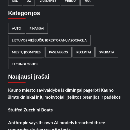
USD
UŽ
VANDENYS
VIRĖJŲ
YRA
Kategorijos
AUTO
FINANSAI
LIETUVOS VIEŠBUČIŲ IR RESTORANŲ ASOCIACIJA
MIESTŲ ĮDOMYBĖS
PASLAUGOS
RECEPTAI
SVEIKATA
TECHNOLOGIJOS
Naujausi įrašai
Kauno miesto savivaldybė Iškilmingai pagerbti Kauno
šimtukininkai ir jų mokytojai: įteiktos premijos ir padėkos
Stuffed Zucchini Boats
Anthropic says its own AI models breached three
companies during security tests