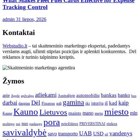
What Makes Fleet Fuel Cards Effective for Expense
Tracking Control
admin
31 liepos, 2026
Kontaktai
Webstudio.lt
– tai skaitmeninio marketingo ekspertai, padedantys
verslams augti, užimti stiprias pozicijas ir aplenkti konkurentus. Dėl
reklamos ir turinio talpinimo kreiptis.
Žymos
atliekami
bankas
banko
apie
automobilių
Apple
apžvalga
Australijoje
bus
gamina
darbai
Dėl
kaip
kad
istorija
iš
Finansų
iki
daugiau
gali
Kauno
miesto
Lietuvos
mano
mln
maisto
metų
Kaune
pora
nuo
priežiūros
rinkos
paslaugų
PRIVERSTINAI
moliūgų
nei
savivaldybė
UAB
vandenys
transporto
USD
savo
už