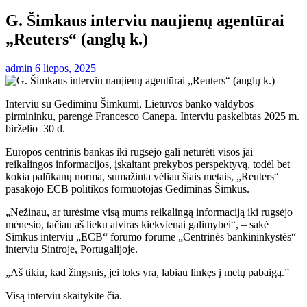
G. Šimkaus interviu naujienų agentūrai
„Reuters“ (anglų k.)
admin
6 liepos, 2025
Interviu su Gediminu Šimkumi, Lietuvos banko valdybos
pirmininku, parengė Francesco Canepa. Interviu paskelbtas 2025 m.
birželio 30 d.
Europos centrinis bankas iki rugsėjo gali neturėti visos jai
reikalingos informacijos, įskaitant prekybos perspektyvą, todėl bet
kokia palūkanų norma, sumažinta vėliau šiais metais, „Reuters“
pasakojo ECB politikos formuotojas Gediminas Šimkus.
„Nežinau, ar turėsime visą mums reikalingą informaciją iki rugsėjo
mėnesio, tačiau aš lieku atviras kiekvienai galimybei“, – sakė
Simkus interviu „ECB“ forumo forume „Centrinės bankininkystės“
interviu Sintroje, Portugalijoje.
„Aš tikiu, kad žingsnis, jei toks yra, labiau linkęs į metų pabaigą.”
Visą interviu skaitykite čia.