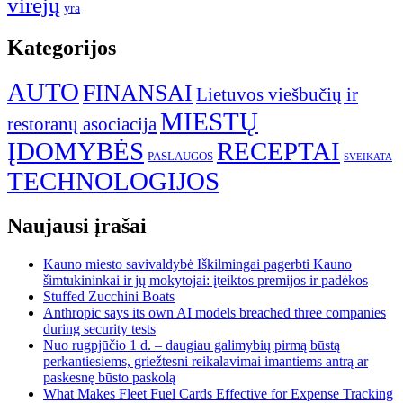
virėjų
yra
Kategorijos
AUTO
FINANSAI
Lietuvos viešbučių ir
MIESTŲ
restoranų asociacija
ĮDOMYBĖS
RECEPTAI
PASLAUGOS
SVEIKATA
TECHNOLOGIJOS
Naujausi įrašai
Kauno miesto savivaldybė Iškilmingai pagerbti Kauno
šimtukininkai ir jų mokytojai: įteiktos premijos ir padėkos
Stuffed Zucchini Boats
Anthropic says its own AI models breached three companies
during security tests
Nuo rugpjūčio 1 d. – daugiau galimybių pirmą būstą
perkantiesiems, griežtesni reikalavimai imantiems antrą ar
paskesnę būsto paskolą
What Makes Fleet Fuel Cards Effective for Expense Tracking