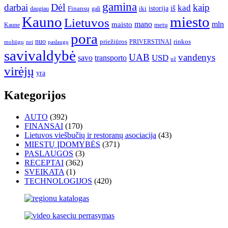
gamina
darbai
Dėl
kaip
kad
istorija
iš
Finansų
iki
daugiau
gali
Kauno
miesto
Lietuvos
mano
mln
maisto
metų
Kaune
pora
nuo
priežiūros
rinkos
paslaugų
PRIVERSTINAI
moliūgų
nei
savivaldybė
UAB
vandenys
transporto
USD
savo
už
virėjų
yra
Kategorijos
AUTO
(392)
FINANSAI
(170)
Lietuvos viešbučių ir restoranų asociacija
(43)
MIESTŲ ĮDOMYBĖS
(371)
PASLAUGOS
(3)
RECEPTAI
(362)
SVEIKATA
(1)
TECHNOLOGIJOS
(420)