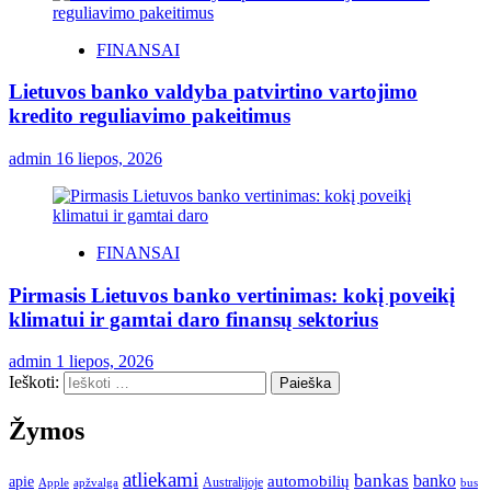
FINANSAI
Lietuvos banko valdyba patvirtino vartojimo
kredito reguliavimo pakeitimus
admin
16 liepos, 2026
FINANSAI
Pirmasis Lietuvos banko vertinimas: kokį poveikį
klimatui ir gamtai daro finansų sektorius
admin
1 liepos, 2026
Ieškoti:
Žymos
atliekami
bankas
banko
apie
automobilių
Apple
apžvalga
Australijoje
bus