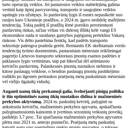
turto operacijų veiklos. Jei pastarosios veiklos stabtelėjimą galima
vertinti kaip tipinį pasvyravimą, transporto ir saugojimo veiklos
sąstingis yra užsitęsęs. Jo pardavimų lygis iš esmės nepasikeitė nuo
rusijos karo Ukrainoje pradžios, o 2024 m. įgavo nedidelę mažėjimo
tendenciją. Tokią padėtį iš pradžių lėmė poreikis perorientuoti
pardavimų rinkas, tačiau vėliau vis didesnį iššūkį kėlė vangi ES
ekonomikos raida ir susidaręs gamybos pajėgumų perteklius Vakarų
rinkose. Vis dėlto pastebima ženklų, kad padėtis transporto
sektoriuje palengva pradeda gerėti. Remiantis EK skelbiamais verslo
tendencijų tyrimo duomenimis, pastaraisiais mėnesiais reikšmingai
pagerėjo Lietuvos transporto sektoriaus įmonių esamos padėties ir
paklausos lygio vertinimas, taip pat lūkesčiai dėl artimiausio
ketvirčio pardavimų. Palankesnės įmonių nuotaikos stebimos ir
kitose paslaugų veiklose, o bendras paslaugų įmonių pasitikėjimo
rodiklis po ilgesnės pertraukos praėjusių metų paskutiniais mėnesiais
vėl viršijo ilgalaikį vidurkį.
Auganti namų ūkių perkamoji galia, švelnėjanti pinigų politika
ir itin optimistinės namų ūkių nuotaikos didina ir mažmeninės
prekybos aktyvumą.
2024 m. paskutinį ketvirtį, palyginti su
ankstesniu ketvirčiu, mažmeninės prekybos apyvarta, apskaičiuota
palyginamosiomis kainomis ir įvertinus sezoninių veiksnių poveikį,
padidėjo 3,7 proc. Tai sparčiausia mažmeninės prekybos apyvartos
plėtra nuo 2021 m. antrojo pusmečio. Praėjusių metų paskutinį
ketvirtį augo visų pagrindinių prekių grupių apyvartos, o tokiose