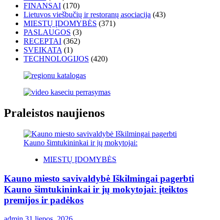
FINANSAI
(170)
Lietuvos viešbučių ir restoranų asociacija
(43)
MIESTŲ ĮDOMYBĖS
(371)
PASLAUGOS
(3)
RECEPTAI
(362)
SVEIKATA
(1)
TECHNOLOGIJOS
(420)
Praleistos naujienos
MIESTŲ ĮDOMYBĖS
Kauno miesto savivaldybė Iškilmingai pagerbti
Kauno šimtukininkai ir jų mokytojai: įteiktos
premijos ir padėkos
admin
31 liepos, 2026