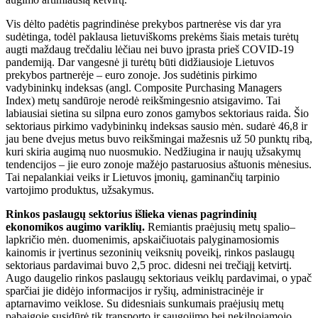
Vis dėlto padėtis pagrindinėse prekybos partnerėse vis dar yra
sudėtinga, todėl paklausa lietuviškoms prekėms šiais metais turėtų
augti maždaug trečdaliu lėčiau nei buvo įprasta prieš COVID-19
pandemiją. Dar vangesnė ji turėtų būti didžiausioje Lietuvos
prekybos partnerėje – euro zonoje. Jos sudėtinis pirkimo
vadybininkų indeksas (angl. Composite Purchasing Managers
Index) metų sandūroje nerodė reikšmingesnio atsigavimo. Tai
labiausiai sietina su silpna euro zonos gamybos sektoriaus raida. Šio
sektoriaus pirkimo vadybininkų indeksas sausio mėn. sudarė 46,8 ir
jau bene dvejus metus buvo reikšmingai mažesnis už 50 punktų ribą,
kuri skiria augimą nuo nuosmukio. Nedžiugina ir naujų užsakymų
tendencijos – jie euro zonoje mažėjo pastaruosius aštuonis mėnesius.
Tai nepalankiai veiks ir Lietuvos įmonių, gaminančių tarpinio
vartojimo produktus, užsakymus.
Rinkos paslaugų sektorius išlieka vienas pagrindinių
ekonomikos augimo variklių.
Remiantis praėjusių metų spalio–
lapkričio mėn. duomenimis, apskaičiuotais palyginamosiomis
kainomis ir įvertinus sezoninių veiksnių poveikį, rinkos paslaugų
sektoriaus pardavimai buvo 2,5 proc. didesni nei trečiąjį ketvirtį.
Augo daugelio rinkos paslaugų sektoriaus veiklų pardavimai, o ypač
sparčiai jie didėjo informacijos ir ryšių, administracinėje ir
aptarnavimo veiklose. Su didesniais sunkumais praėjusių metų
pabaigoje susidūrė tik transporto ir saugojimo bei nekilnojamojo