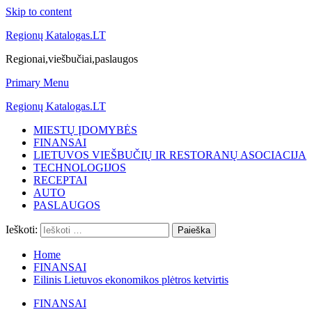
Skip to content
Regionų Katalogas.LT
Regionai,viešbučiai,paslaugos
Primary Menu
Regionų Katalogas.LT
MIESTŲ ĮDOMYBĖS
FINANSAI
LIETUVOS VIEŠBUČIŲ IR RESTORANŲ ASOCIACIJA
TECHNOLOGIJOS
RECEPTAI
AUTO
PASLAUGOS
Ieškoti:
Home
FINANSAI
Eilinis Lietuvos ekonomikos plėtros ketvirtis
FINANSAI