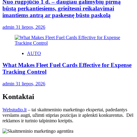
Nuo rugpjūčio 1 d. – daugiau galimybių pirmą
būstą perkantiesiems, griežtesni reikalavimai
imantiems antrą ar paskesnę būsto paskolą
admin
31 liepos, 2026
AUTO
What Makes Fleet Fuel Cards Effective for Expense
Tracking Control
admin
31 liepos, 2026
Kontaktai
Webstudio.lt
– tai skaitmeninio marketingo ekspertai, padedantys
verslams augti, užimti stiprias pozicijas ir aplenkti konkurentus. Dėl
reklamos ir turinio talpinimo kreiptis.