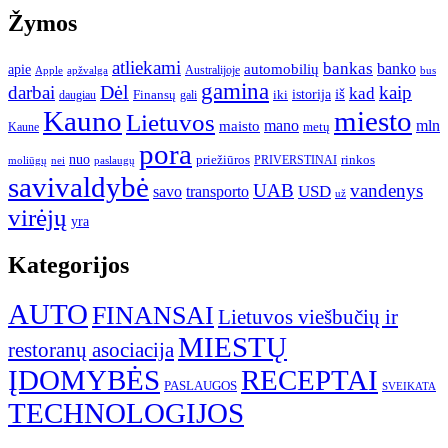
Žymos
atliekami
bankas
banko
apie
automobilių
Apple
apžvalga
Australijoje
bus
gamina
darbai
Dėl
kaip
kad
istorija
iš
Finansų
iki
daugiau
gali
Kauno
miesto
Lietuvos
mano
mln
maisto
metų
Kaune
pora
nuo
priežiūros
rinkos
paslaugų
PRIVERSTINAI
moliūgų
nei
savivaldybė
UAB
vandenys
transporto
USD
savo
už
virėjų
yra
Kategorijos
AUTO
FINANSAI
Lietuvos viešbučių ir
MIESTŲ
restoranų asociacija
ĮDOMYBĖS
RECEPTAI
PASLAUGOS
SVEIKATA
TECHNOLOGIJOS