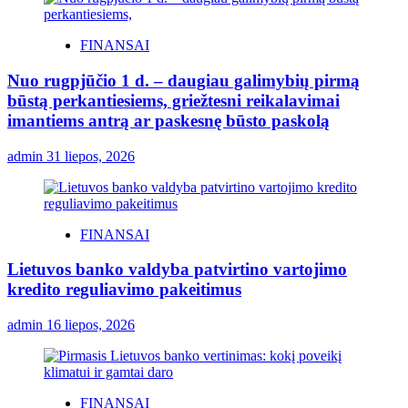
FINANSAI
Nuo rugpjūčio 1 d. – daugiau galimybių pirmą
būstą perkantiesiems, griežtesni reikalavimai
imantiems antrą ar paskesnę būsto paskolą
admin
31 liepos, 2026
FINANSAI
Lietuvos banko valdyba patvirtino vartojimo
kredito reguliavimo pakeitimus
admin
16 liepos, 2026
FINANSAI