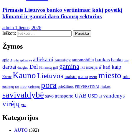
Pirmasis Lietuvos banko vertinimas: kokį poveikį
klimatui ir gamtai daro finansų sektorius
admin
1 liepos, 2026
Ieškoti:
Žymos
atliekami
bankas
banko
apie
automobilių
Apple
apžvalga
Australijoje
bus
gamina
darbai
Dėl
kaip
kad
istorija
iš
Finansų
iki
daugiau
gali
Kauno
miesto
Lietuvos
mano
mln
maisto
metų
Kaune
pora
nuo
priežiūros
rinkos
paslaugų
PRIVERSTINAI
moliūgų
nei
savivaldybė
UAB
vandenys
transporto
USD
savo
už
virėjų
yra
Kategorijos
AUTO
(392)