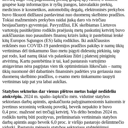
grupėse kaip informacijos ir ryšių įrangos, laisvalaikio prekių,
medicinos ir kosmetikos, automobilių degalų, elektroninės prekybos
buvo fiksuoti didžiausi pardavimai nuo duomenų skelbimo pradžios.
Tokiai mažmeninės prekybos raidai įtaką daro vis tvirčiau
besijaučiantys gyventojai. Pavyzdžiui, EK skelbiamas Lietuvos
vartotojų pasitikėjimo rodiklis praėjusių metų paskutinį ketvirtį buvo
aukščiausias nuo pasaulinės finansų krizės laikų ir pastebimai lenkė
kitų Europos Sąjungos (ES) šalių rodiklius. Iki aukščiausios
reikšmės nuo COVID-19 pandemijos pradžios pakilęs ir namų ūkių
vertinimas dėl tinkamumo šiuo metu įsigyti didesnių pirkinių, taip
pat rodo, kad namų ūkiai vis palankiau žiūri į platesnį piniginių
atvėrimą. Kartu pastebėtina ir tai, kad pastarasis vartojimo
atsigavimas nėra pagrįstas vien tik optimistiniais lūkesčiais – namų
ūkių nuomonė dėl dabartinės finansinės padėties yra geriausia nuo
duomenų skelbimo pradžios, o esamo meto tinkamumo taupyti
vertinimas taip pat yra labai aukštas.
Statybos sektorius dar vienus plėtros metus baigė nedideliu
atokvėpiu.
2024 m. spalio–lapkričio mėn. vidutinė statybos
sektoriaus darbų apimtis, apskaičiuota palyginamosiomis kainomis ir
įvertinus sezoninių veiksnių poveikį, beveik nepakito ir buvo
0,4 proc. mažesnė nei trečiąjį ketvirtį. Vis dėlto bendras 2024 m.
rodiklis turėtų būti pozityvus, preliminariais vertinimais statybos
darbų apimtis augo beveik 6,0 proc. ir viršijo pastarojo dešimtmečio
vidurkį. Pastarųjų mėnesių statybos sektoriaus stabtelėjimui