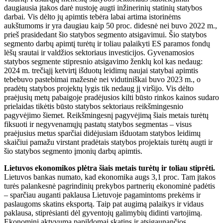
daugiausia įtakos darė nustoję augti inžinerinių statinių statybos
darbai. Vis dėlto jų apimtis tebėra labai artima istorinėms
aukštumoms ir yra daugiau kaip 50 proc. didesnė nei buvo 2022 m.,
prieš prasidedant šio statybos segmento atsigavimui. Šio statybos
segmento darbų apimtį turėtų ir toliau palaikyti ES paramos fondų
lėšų srautai ir valdžios sektoriaus investicijos. Gyvenamosios
statybos segmente stipresnio atsigavimo ženklų kol kas nedaug:
2024 m. trečiąjį ketvirtį išduotų leidimų naujai statybai apimtis
tebebuvo pastebimai mažesnė nei vidutiniškai buvo 2023 m., o
pradėtų statybos projektų lygis tik nedaug jį viršijo. Vis dėlto
praėjusių metų pabaigoje pradėjusios kilti būsto rinkos kainos sudaro
prielaidas tikėtis būsto statybos sektoriaus reikšmingesnio
pagyvėjimo šiemet. Reikšmingesnį pagyvėjimą šiais metais turėtų
fiksuoti ir negyvenamųjų pastatų statybos segmentas – visus
praėjusius metus sparčiai didėjusiam išduotam statybos leidimų
skaičiui pamažu virstant pradėtais statybos projektais turėtų augti ir
šio statybos segmento įmonių darbų apimtis.
Lietuvos ekonomikos plėtra šiais metais turėtų ir toliau stiprėti.
Lietuvos bankas numato, kad ekonomika augs 3,1 proc. Tam įtakos
turės palankesnė pagrindinių prekybos partnerių ekonominė padėtis
– sparčiau auganti paklausa Lietuvoje pagamintoms prekėms ir
paslaugoms skatins eksportą. Taip pat augimą palaikys ir vidaus
paklausa, stiprėsianti dėl gyventojų galimybių didinti vartojimą.
Ekonominį aktyvumą papildomai skatins ir atsigaunančios