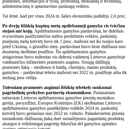
pramonės, informacijos ir ryšių, profesinių, mokslinių ir techninių,
administracinių ir aptarnavimo paslaugų veiklos.
Tai lėmė, kad per visus 2024 m. šalies ekonomika padidėjo 2,6 proc.
Po dvejų iššūkių kupinų metų apdirbamoji gamyba vis tvirčiau
stojasi ant kojų.
Apdirbamosios gamybos pardavimai, be dideliais
svyravimais pasižyminčios naftos perdirbimo veiklos, paskutinį
praėjusių metų ketvirtį buvo tik 1 proc. mažesni nei iki rusijos karo
prieš Ukrainą, o gruodžio mėn. pardavimai buvo bene didžiausi nuo
duomenų skelbimo pradžios. Šis apdirbamosios gamybos
atsigavimas buvo nulemtas vis didesnį vaidmenį Lietuvos gamyboje
vaidinančios inžinerinės pramonės augimo. Senųjų didžiųjų
pramonės šakų – medienos ir baldų, chemijos, maisto produktų
gamybos – pardavimai tebėra mažesni nei 2022 m. pradžioje arba tik
nedaug juos viršija.
Tolesniam pramonės augimui iššūkių tebekels sunkumai
pagrindinių prekybos partnerių ekonomikose.
Pastaraisiais
mėnesiais Lietuvos apdirbamosios gamybos įmonių nuotaikos
gerėja, pavyzdžiui, Europos Komisijos (EK) skelbiamas Lietuvos
apdirbamosios gamybos pasitikėjimo rodiklis 2024 m. paskutinį
ketvirtį buvo geriausias nuo 2022 m. vidurio. Palankesnėms įmonių
nuotaikoms didžiausią įtaką darė sumažėjusios pagamintų produktų
atsargos ir reikšmingai pagerėję lūkesčiai dėl gamybos apimties
augimo artimiausią ketvirtį.