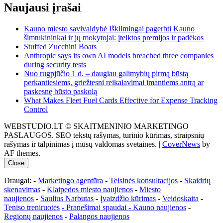
Naujausi įrašai
Kauno miesto savivaldybė Iškilmingai pagerbti Kauno
šimtukininkai ir jų mokytojai: įteiktos premijos ir padėkos
Stuffed Zucchini Boats
Anthropic says its own AI models breached three companies
during security tests
Nuo rugpjūčio 1 d. – daugiau galimybių pirmą būstą
perkantiesiems, griežtesni reikalavimai imantiems antrą ar
paskesnę būsto paskolą
What Makes Fleet Fuel Cards Effective for Expense Tracking
Control
WEBSTUDIO.LT © SKAITMENINIO MARKETINGO
PASLAUGOS. SEO tekstų rašymas, turinio kūrimas, straipsnių
rašymas ir talpinimas į mūsų valdomas svetaines.
|
CoverNews
by
AF themes.
Close
Draugai: -
Marketingo agentūra
-
Teisinės konsultacijos
-
Skaidrių
skenavimas
-
Klaipedos miesto naujienos
-
Miesto
naujienos
-
Saulius Narbutas
-
Įvaizdžio kūrimas
-
Veidoskaita
-
Teniso treniruotės
- Pranešimai spaudai -
Kauno naujienos
-
Regionų naujienos
-
Palangos naujienos