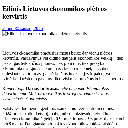
Eilinis Lietuvos ekonomikos plėtros
ketvirtis
admin
30 sausio, 2025
Lietuvos ekonomika praėjusius metus baigė dar vienu plėtros
ketvirčiu. Pardavimus vėl didino daugelis ekonomikos veiklų – tiek
paslaugas teikiančios įmonės, tiek pramonė, tiek prekyba.
Ekonomikos augimas neturėtų išsikvėpti ir šiemet, jį skatins
didėsiantis vartojimas, gausėsiančios investicijos ir palengva
tvirtėsianti užsienio paklausa lietuviškoms prekėms bei paslaugoms.
Komentuoja
Darius Imbrasas
Lietuvos banko Ekonomikos
departamento Makroekonomikos ir prognozavimo skyriaus
vyriausiasis ekonomistas
Valstybės duomenų agentūros išankstinio įverčio duomenimis,
2024 m. paskutinį ketvirtį, palyginti su ankstesniu ketvirčiu,
Lietuvos ekonomika ūgtelėjo 0,9 proc. ir buvo 3,6 proc. didesnė nei
prieš metus. Daugiausia prie tokios ekonomikos raidos prisidėjo