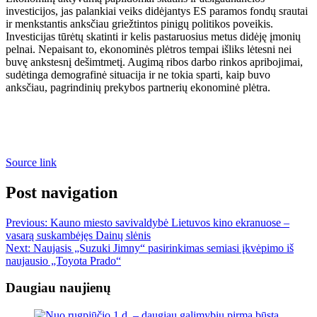
investicijos, jas palankiai veiks didėjantys ES paramos fondų srautai
ir menkstantis anksčiau griežtintos pinigų politikos poveikis.
Investicijas tūrėtų skatinti ir kelis pastaruosius metus didėję įmonių
pelnai. Nepaisant to, ekonominės plėtros tempai išliks lėtesni nei
buvę ankstesnį dešimtmetį. Augimą ribos darbo rinkos apribojimai,
sudėtinga demografinė situacija ir ne tokia sparti, kaip buvo
anksčiau, pagrindinių prekybos partnerių ekonominė plėtra.
Source link
Post navigation
Previous:
Kauno miesto savivaldybė Lietuvos kino ekranuose –
vasarą suskambėjęs Dainų slėnis
Next:
Naujasis „Suzuki Jimny“ pasirinkimas semiasi įkvėpimo iš
naujausio „Toyota Prado“
Daugiau naujienų