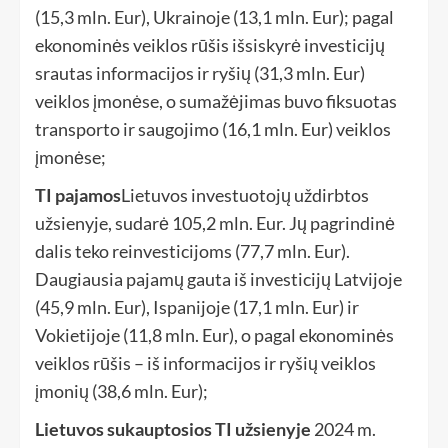
(15,3 mln. Eur), Ukrainoje (13,1 mln. Eur); pagal
ekonominės veiklos rūšis išsiskyrė investicijų
srautas informacijos ir ryšių (31,3 mln. Eur)
veiklos įmonėse, o sumažėjimas buvo fiksuotas
transporto ir saugojimo (16,1 mln. Eur) veiklos
įmonėse;
TI pajamos
Lietuvos investuotojų uždirbtos
užsienyje, sudarė 105,2 mln. Eur. Jų pagrindinė
dalis teko reinvesticijoms (77,7 mln. Eur).
Daugiausia pajamų gauta iš investicijų Latvijoje
(45,9 mln. Eur), Ispanijoje (17,1 mln. Eur) ir
Vokietijoje (11,8 mln. Eur), o pagal ekonominės
veiklos rūšis – iš informacijos ir ryšių veiklos
įmonių (38,6 mln. Eur);
Lietuvos sukauptosios TI užsienyje
2024 m.