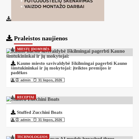
Praleistos naujienos
MIESTŲ ĮDOMYBĖS
Kauno miesto savivaldybė Iškilmingai pagerbti Kauno
šimtukininkai ir jų mokytojai: įteiktos premijos ir
padėkos
admin
31 liepos, 2026
RECEPTAI
Stuffed Zucchini Boats
admin
31 liepos, 2026
TECHNOLOGIJOS