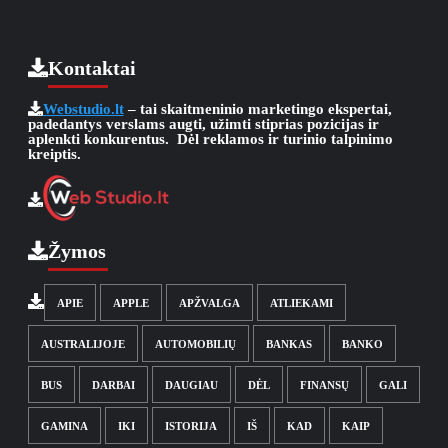
Kontaktai
Webstudio.lt
– tai skaitmeninio marketingo ekspertai,
padedantys verslams augti, užimti stiprias pozicijas ir
aplenkti konkurentus. Dėl reklamos ir turinio talpinimo
kreiptis.
Žymos
APIE
APPLE
APŽVALGA
ATLIEKAMI
AUSTRALIJOJE
AUTOMOBILIŲ
BANKAS
BANKO
BUS
DARBAI
DAUGIAU
DĖL
FINANSŲ
GALI
GAMINA
IKI
ISTORIJA
IŠ
KAD
KAIP