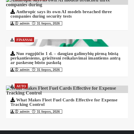
Anthropic says its own AI models breached three
companies during security tests
admin
31 liepos, 2026
FINANSAI
Nuo rugpjūčio 1 d. – daugiau galimybių pirmą būstą
perkantiesiems, griežtesni reikalavimai imantiems antrą
ar paskesnę būsto paskolą
admin
31 liepos, 2026
AUTO
What Makes Fleet Fuel Cards Effective for Expense
Tracking Control
admin
31 liepos, 2026