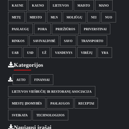
KAUNE
KAUNO
LIETUVOS
MAISTO
MANO
METŲ
MIESTO
MLN
MOLIŪGŲ
NEI
NUO
PASLAUGŲ
PORA
PRIEŽIŪROS
PRIVERSTINAI
RINKOS
SAVIVALDYBĖ
SAVO
TRANSPORTO
UAB
USD
UŽ
VANDENYS
VIRĖJŲ
YRA
Kategorijos
AUTO
FINANSAI
LIETUVOS VIEŠBUČIŲ IR RESTORANŲ ASOCIACIJA
MIESTŲ ĮDOMYBĖS
PASLAUGOS
RECEPTAI
SVEIKATA
TECHNOLOGIJOS
Naujausi įrašai