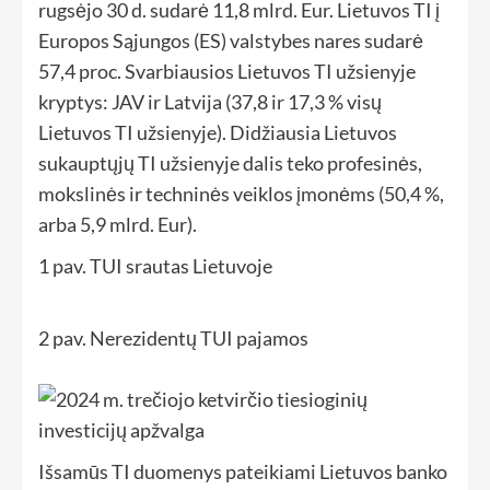
rugsėjo 30 d. sudarė 11,8 mlrd. Eur. Lietuvos TI į
Europos Sąjungos (ES) valstybes nares sudarė
57,4 proc. Svarbiausios Lietuvos TI užsienyje
kryptys: JAV ir Latvija (37,8 ir 17,3 % visų
Lietuvos TI užsienyje). Didžiausia Lietuvos
sukauptųjų TI užsienyje dalis teko profesinės,
mokslinės ir techninės veiklos įmonėms (50,4 %,
arba 5,9 mlrd. Eur).
1 pav. TUI srautas Lietuvoje
2 pav. Nerezidentų TUI pajamos
Išsamūs TI duomenys pateikiami Lietuvos banko