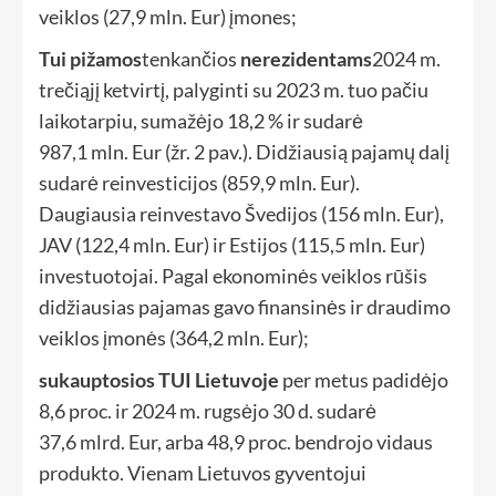
veiklos (27,9 mln. Eur) įmones;
Tui pižamos
tenkančios
nerezidentams
2024 m.
trečiąjį ketvirtį, palyginti su 2023 m. tuo pačiu
laikotarpiu, sumažėjo 18,2 % ir sudarė
987,1 mln. Eur (žr. 2 pav.). Didžiausią pajamų dalį
sudarė reinvesticijos (859,9 mln. Eur).
Daugiausia reinvestavo Švedijos (156 mln. Eur),
JAV (122,4 mln. Eur) ir Estijos (115,5 mln. Eur)
investuotojai. Pagal ekonominės veiklos rūšis
didžiausias pajamas gavo finansinės ir draudimo
veiklos įmonės (364,2 mln. Eur);
sukauptosios TUI
Lietuvoje
per metus padidėjo
8,6 proc. ir 2024 m. rugsėjo 30 d. sudarė
37,6 mlrd. Eur, arba 48,9 proc. bendrojo vidaus
produkto. Vienam Lietuvos gyventojui