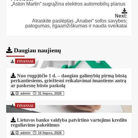
„Aston Martin“ sugrąžina elektros automobilių planus
Next:
Atraskite paslėptas „Anabei“ sofos savybes:
patogumas, ilgaamžiškumas ir nauda sveikatai
Daugiau naujienų
FINANSAI
Nuo rugpjūčio 1 d. – daugiau galimybių pirmą būstą
perkantiesiems, griežtesni reikalavimai imantiems antrą
ar paskesnę būsto paskolą
admin
31 liepos, 2026
FINANSAI
Lietuvos banko valdyba patvirtino vartojimo kredito
reguliavimo pakeitimus
admin
16 liepos, 2026