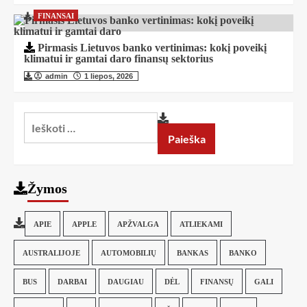
FINANSAI
Pirmasis Lietuvos banko vertinimas: kokį poveikį
klimatui ir gamtai daro finansų sektorius
admin
1 liepos, 2026
Žymos
APIE
APPLE
APŽVALGA
ATLIEKAMI
AUSTRALIJOJE
AUTOMOBILIŲ
BANKAS
BANKO
BUS
DARBAI
DAUGIAU
DĖL
FINANSŲ
GALI