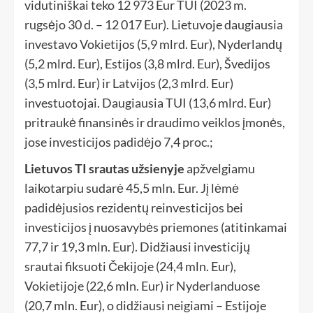
vidutiniškai teko 12 973 Eur TUI (2023 m.
rugsėjo 30 d. – 12 017 Eur). Lietuvoje daugiausia
investavo Vokietijos (5,9 mlrd. Eur), Nyderlandų
(5,2 mlrd. Eur), Estijos (3,8 mlrd. Eur), Švedijos
(3,5 mlrd. Eur) ir Latvijos (2,3 mlrd. Eur)
investuotojai. Daugiausia TUI (13,6 mlrd. Eur)
pritraukė finansinės ir draudimo veiklos įmonės,
jose investicijos padidėjo 7,4 proc.;
Lietuvos TI srautas užsienyje
apžvelgiamu
laikotarpiu sudarė 45,5 mln. Eur. Jį lėmė
padidėjusios rezidentų reinvesticijos bei
investicijos į nuosavybės priemones (atitinkamai
77,7 ir 19,3 mln. Eur). Didžiausi investicijų
srautai fiksuoti Čekijoje (24,4 mln. Eur),
Vokietijoje (22,6 mln. Eur) ir Nyderlanduose
(20,7 mln. Eur), o didžiausi neigiami – Estijoje