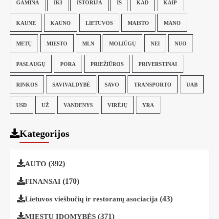
GAMINA
IKI
ISTORIJA
IŠ
KAD
KAIP
KAUNE
KAUNO
LIETUVOS
MAISTO
MANO
METŲ
MIESTO
MLN
MOLIŪGŲ
NEI
NUO
PASLAUGŲ
PORA
PRIEŽIŪROS
PRIVERSTINAI
RINKOS
SAVIVALDYBĖ
SAVO
TRANSPORTO
UAB
USD
UŽ
VANDENYS
VIRĖJŲ
YRA
Kategorijos
(392)
AUTO
(170)
FINANSAI
(43)
Lietuvos viešbučių ir restoranų asociacija
(371)
MIESTŲ ĮDOMYBĖS