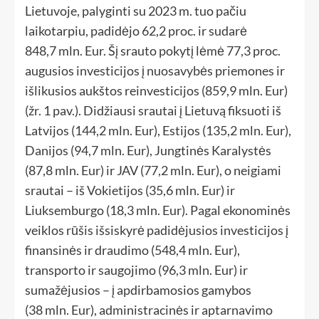
Lietuvoje, palyginti su 2023 m. tuo pačiu
laikotarpiu, padidėjo 62,2 proc. ir sudarė
848,7 mln. Eur. Šį srauto pokytį lėmė 77,3 proc.
augusios investicijos į nuosavybės priemones ir
išlikusios aukštos reinvesticijos (859,9 mln. Eur)
(žr. 1 pav.). Didžiausi srautai į Lietuvą fiksuoti iš
Latvijos (144,2 mln. Eur), Estijos (135,2 mln. Eur),
Danijos (94,7 mln. Eur), Jungtinės Karalystės
(87,8 mln. Eur) ir JAV (77,2 mln. Eur), o neigiami
srautai – iš Vokietijos (35,6 mln. Eur) ir
Liuksemburgo (18,3 mln. Eur). Pagal ekonominės
veiklos rūšis išsiskyrė padidėjusios investicijos į
finansinės ir draudimo (548,4 mln. Eur),
transporto ir saugojimo (96,3 mln. Eur) ir
sumažėjusios – į apdirbamosios gamybos
(38 mln. Eur), administracinės ir aptarnavimo