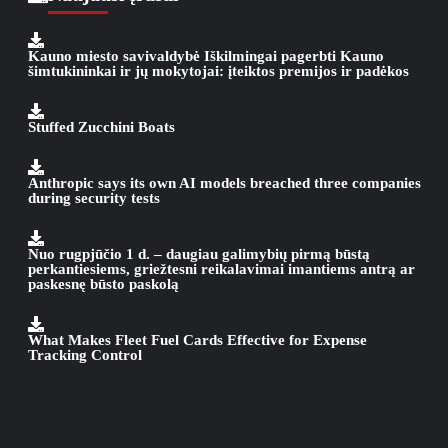
Kauno miesto savivaldybė Iškilmingai pagerbti Kauno
šimtukininkai ir jų mokytojai: įteiktos premijos ir padėkos
Stuffed Zucchini Boats
Anthropic says its own AI models breached three companies
during security tests
Nuo rugpjūčio 1 d. – daugiau galimybių pirmą būstą
perkantiesiems, griežtesni reikalavimai imantiems antrą ar
paskesnę būsto paskolą
What Makes Fleet Fuel Cards Effective for Expense
Tracking Control