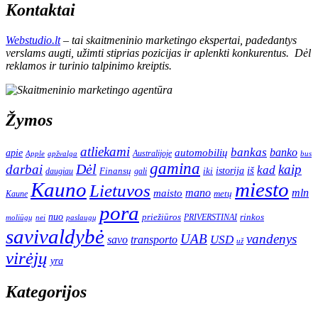
Kontaktai
Webstudio.lt
– tai skaitmeninio marketingo ekspertai, padedantys
verslams augti, užimti stiprias pozicijas ir aplenkti konkurentus. Dėl
reklamos ir turinio talpinimo kreiptis.
Žymos
atliekami
bankas
banko
apie
automobilių
Apple
apžvalga
Australijoje
bus
gamina
darbai
Dėl
kaip
kad
istorija
iš
Finansų
iki
daugiau
gali
Kauno
miesto
Lietuvos
mano
mln
maisto
metų
Kaune
pora
nuo
priežiūros
rinkos
paslaugų
PRIVERSTINAI
moliūgų
nei
savivaldybė
UAB
vandenys
transporto
USD
savo
už
virėjų
yra
Kategorijos