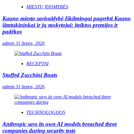
MIESTŲ ĮDOMYBĖS
Kauno miesto savivaldybė Iškilmingai pagerbti Kauno
šimtukininkai ir jų mokytojai: įteiktos premijos ir
padėkos
admin
31 liepos, 2026
RECEPTAI
Stuffed Zucchini Boats
admin
31 liepos, 2026
TECHNOLOGIJOS
Anthropic says its own AI models breached three
companies during security tests