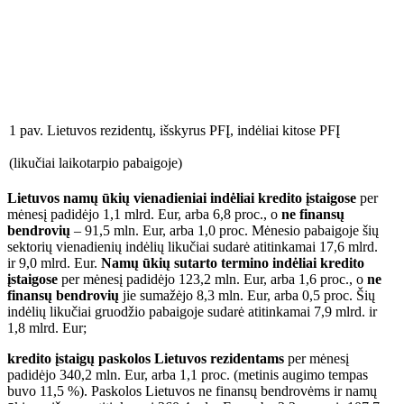
1 pav. Lietuvos rezidentų, išskyrus PFĮ, indėliai kitose PFĮ
(likučiai laikotarpio pabaigoje)
Lietuvos namų ūkių vienadieniai indėliai kredito įstaigose
per
mėnesį padidėjo 1,1 mlrd. Eur, arba 6,8 proc., o
ne finansų
bendrovių
– 91,5 mln. Eur, arba 1,0 proc. Mėnesio pabaigoje šių
sektorių vienadienių indėlių likučiai sudarė atitinkamai 17,6 mlrd.
ir 9,0 mlrd. Eur.
Namų ūkių sutarto termino indėliai kredito
įstaigose
per mėnesį padidėjo 123,2 mln. Eur, arba 1,6 proc., o
ne
finansų bendrovių
jie sumažėjo 8,3 mln. Eur, arba 0,5 proc. Šių
indėlių likučiai gruodžio pabaigoje sudarė atitinkamai 7,9 mlrd. ir
1,8 mlrd. Eur;
kredito įstaigų paskolos Lietuvos rezidentams
per mėnesį
padidėjo 340,2 mln. Eur, arba 1,1 proc. (metinis augimo tempas
buvo 11,5 %). Paskolos Lietuvos ne finansų bendrovėms ir namų