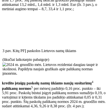
arba 1,7 proc. Šių paskolų likučiai gruodžio pabaigoje sudarė
atitinkamai 13,2 mlrd., 1,4 mlrd. ir 1,3 mlrd. Eur (žr. 3 pav.), o
metiniai augimo tempai – 8,7, 33,4 ir 1,1 proc.;
3 pav. Kitų PFĮ paskolos Lietuvos namų ūkiams
(likučiai laikotarpio pabaigoje)
4
kredito įstaigų paskolų namų ūkiams naujų susitarimų
5
palūkanų normos
per mėnesį padidėjo 0,16 proc. punkto – iki
5,91 proc. Paskolų būstui įsigyti palūkanų normos sumažėjo 0,19, o
vartojimui ir kitiems tikslams jos padidėjo atitinkamai 0,05 ir 0,31
proc. punkto. Šių paskolų palūkanų normos 2024 m. gruodžio mėn.
sudarė atitinkamai 4,36, 9,26 ir 8,38 proc. (žr. 4 pav.);