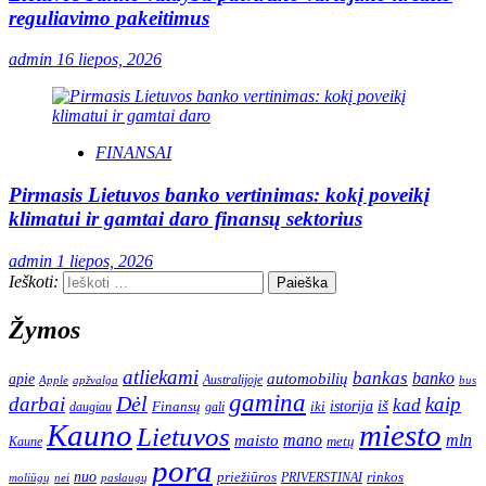
reguliavimo pakeitimus
admin
16 liepos, 2026
FINANSAI
Pirmasis Lietuvos banko vertinimas: kokį poveikį
klimatui ir gamtai daro finansų sektorius
admin
1 liepos, 2026
Ieškoti:
Žymos
atliekami
bankas
banko
apie
automobilių
Apple
apžvalga
Australijoje
bus
gamina
darbai
Dėl
kaip
kad
istorija
iš
Finansų
iki
daugiau
gali
Kauno
miesto
Lietuvos
mano
mln
maisto
metų
Kaune
pora
nuo
priežiūros
rinkos
paslaugų
PRIVERSTINAI
moliūgų
nei