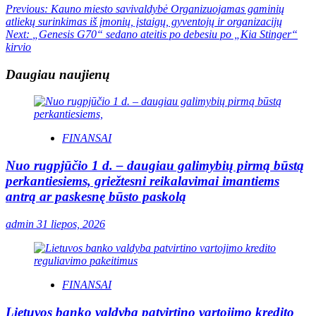
Previous:
Kauno miesto savivaldybė Organizuojamas gaminių
atliekų surinkimas iš įmonių, įstaigų, gyventojų ir organizacijų
Next:
„Genesis G70“ sedano ateitis po debesiu po „Kia Stinger“
kirvio
Daugiau naujienų
FINANSAI
Nuo rugpjūčio 1 d. – daugiau galimybių pirmą būstą
perkantiesiems, griežtesni reikalavimai imantiems
antrą ar paskesnę būsto paskolą
admin
31 liepos, 2026
FINANSAI
Lietuvos banko valdyba patvirtino vartojimo kredito