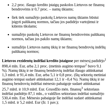
2,2 proc. išaugo kredito įstaigų paskolos Lietuvos ne finansų
bendrovėms ir 0,7 proc. – namų ūkiams;
šiek tiek sumažėjo paskolų Lietuvos namų ūkiams būstui
įsigyti palūkanų normos, tačiau jos padidėjo vartojimui ir
kitiems tikslams;
sumažėjo paskolų Lietuvos ne finansų bendrovėms palūkanų
normos, tačiau jos pakilo namų ūkiams
;
sumažėjo Lietuvos namų ūkių ir ne finansų ben
drovių indėlių
palūkanų normos;
1
Lietuvos rezidentų indėliai kredito įstaigose
per mėnesį padidėjo
2
898,4 mln. Eur, arba 2,1 proc. (metinis augimo tempas
buvo 9,1
%). Namų ūkių ir ne finansų bendrovių indėliai išaugo atitinkamai
1,3 mlrd. ir 91,4 mln. Eur, arba 5,1 ir 0,8 proc. (šių sektorių metiniai
augimo tempai sudarė atitinkamai 12,1 ir –0,4 %). Namų ūkių ir ne
finansų bendrovių indėliai mėnesio pabaigoje sudarė atitinkamai
3
25,7 mlrd. ir 10,9 mlrd. Eur. Gruodžio mėn. finansų
sektoriaus
indėliai padidėjo 87,1 mln., o valdžios sektoriaus indėliai sumažėjo
530,4 mln. Eur. Mėnesio pabaigoje šie indėliai sudarė atitinkamai
1,5 mlrd. ir 5,2 mlrd. Eur (žr. 1 pav.);