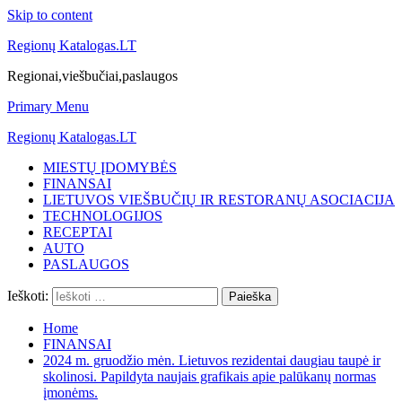
Skip to content
Regionų Katalogas.LT
Regionai,viešbučiai,paslaugos
Primary Menu
Regionų Katalogas.LT
MIESTŲ ĮDOMYBĖS
FINANSAI
LIETUVOS VIEŠBUČIŲ IR RESTORANŲ ASOCIACIJA
TECHNOLOGIJOS
RECEPTAI
AUTO
PASLAUGOS
Ieškoti:
Home
FINANSAI
2024 m. gruodžio mėn. Lietuvos rezidentai daugiau taupė ir
skolinosi. Papildyta naujais grafikais apie palūkanų normas
įmonėms.