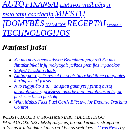
AUTO
FINANSAI
Lietuvos viešbučių ir
MIESTŲ
restoranų asociacija
ĮDOMYBĖS
RECEPTAI
PASLAUGOS
SVEIKATA
TECHNOLOGIJOS
Naujausi įrašai
Kauno miesto savivaldybė Iškilmingai pagerbti Kauno
šimtukininkai ir jų mokytojai: įteiktos premijos ir padėkos
Stuffed Zucchini Boats
Anthropic says its own AI models breached three companies
during security tests
Nuo rugpjūčio 1 d. – daugiau galimybių pirmą būstą
perkantiesiems, griežtesni reikalavimai imantiems antrą ar
paskesnę būsto paskolą
What Makes Fleet Fuel Cards Effective for Expense Tracking
Control
WEBSTUDIO.LT © SKAITMENINIO MARKETINGO
PASLAUGOS. SEO tekstų rašymas, turinio kūrimas, straipsnių
rašymas ir talpinimas į mūsų valdomas svetaines.
|
CoverNews
by