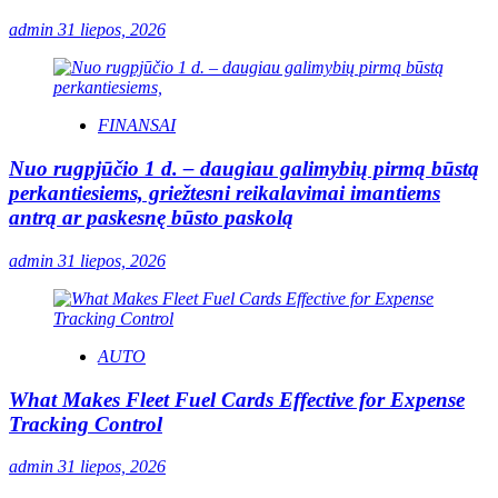
admin
31 liepos, 2026
FINANSAI
Nuo rugpjūčio 1 d. – daugiau galimybių pirmą būstą
perkantiesiems, griežtesni reikalavimai imantiems
antrą ar paskesnę būsto paskolą
admin
31 liepos, 2026
AUTO
What Makes Fleet Fuel Cards Effective for Expense
Tracking Control
admin
31 liepos, 2026