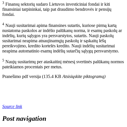
3
Finansų sektorių sudaro Lietuvos investiciniai fondai ir kiti
finansiniai tarpininkai, taip pat draudimo bendrovės ir pensijų
fondai.
4
Nauji susitarimai apima finansines sutartis, kuriose pirmą kartą
nustatoma paskolos ar indėlio palūkanų norma, ir esamų paskolų ar
indėlių, kurių sąlygos yra persvarstytos, sutartis. Nauji paskolų
susitarimai neapima atnaujinamųjų paskolų ir sąskaitų lėšų
pereikvojimo, kredito kortelės kredito. Nauji indėlių susitarimai
neapima automatinio esamų indėlių sutarčių sąlygų persvarstymo.
5
Naujų susitarimų per ataskaitinį mėnesį svertinės palūkanų normos
pateikiamos procentais per metus.
Pranešimo pdf versija (135.4 KB
Atsisiųskite piktogramą
)
Source link
Post navigation