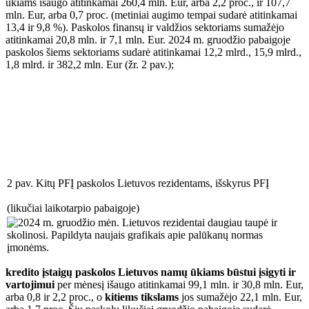
ūkiams išaugo atitinkamai 260,4 mln. Eur, arba 2,2 proc., ir 107,7
mln. Eur, arba 0,7 proc. (metiniai augimo tempai sudarė atitinkamai
13,4 ir 9,8 %). Paskolos finansų ir valdžios sektoriams sumažėjo
atitinkamai 20,8 mln. ir 7,1 mln. Eur. 2024 m. gruodžio pabaigoje
paskolos šiems sektoriams sudarė atitinkamai 12,2 mlrd., 15,9 mlrd.,
1,8 mlrd. ir 382,2 mln. Eur (žr. 2 pav.);
2 pav. Kitų PFĮ paskolos Lietuvos rezidentams, išskyrus PFĮ
(likučiai laikotarpio pabaigoje)
kredito įstaigų paskolos Lietuvos namų ūkiams būstui įsigyti ir
vartojimui
per mėnesį išaugo atitinkamai 99,1 mln. ir 30,8 mln. Eur,
arba 0,8 ir 2,2 proc., o
kitiems tikslams
jos sumažėjo
22,1 mln. Eur,