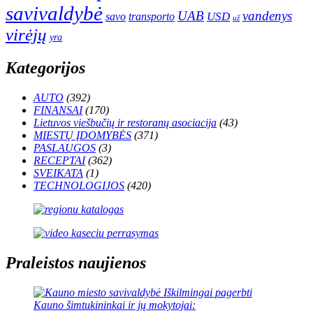
savivaldybė
UAB
vandenys
transporto
USD
savo
už
virėjų
yra
Kategorijos
AUTO
(392)
FINANSAI
(170)
Lietuvos viešbučių ir restoranų asociacija
(43)
MIESTŲ ĮDOMYBĖS
(371)
PASLAUGOS
(3)
RECEPTAI
(362)
SVEIKATA
(1)
TECHNOLOGIJOS
(420)
Praleistos naujienos