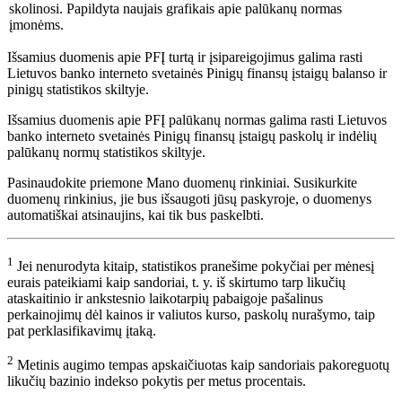
Išsamius duomenis apie PFĮ turtą ir įsipareigojimus galima rasti
Lietuvos banko interneto svetainės Pinigų finansų įstaigų balanso ir
pinigų statistikos skiltyje.
Išsamius duomenis apie PFĮ palūkanų normas galima rasti Lietuvos
banko interneto svetainės Pinigų finansų įstaigų paskolų ir indėlių
palūkanų normų statistikos skiltyje.
Pasinaudokite priemone Mano duomenų rinkiniai. Susikurkite
duomenų rinkinius, jie bus išsaugoti jūsų paskyroje, o duomenys
automatiškai atsinaujins, kai tik bus paskelbti.
1
Jei nenurodyta kitaip, statistikos pranešime pokyčiai per mėnesį
eurais pateikiami kaip sandoriai, t. y. iš skirtumo tarp likučių
ataskaitinio ir ankstesnio laikotarpių pabaigoje pašalinus
perkainojimų dėl kainos ir valiutos kurso, paskolų nurašymo, taip
pat perklasifikavimų įtaką.
2
Metinis augimo tempas apskaičiuotas kaip sandoriais pakoreguotų
likučių bazinio indekso pokytis per metus procentais.