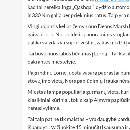
kad tai nereikalinga „Qashqai“ dydžio automobi
ir 330 Nm galią per priekinius ratus. Taip yra 
Vingiuojantis kelias žemyn nuo Deans Marsh į 
gaivaus oro. Nors didelis panoraminis stoglan
paliko vaizdas viršuje ir vešlus, žalias medžių 
Tai buvo nuostabus bėgimas į Lorną – tai klasik
pakrantės miestelyje.
Pagrindinė Lorne juosta vasarą paprastai būn
stovėjimo vietą. Nors paplūdimių trauka nėra to
Miestas tampa populiaria gurmanų vieta, kurioj
klasikiniai kūriniai, tokie kaip Almyra paplūd
nenusivylėme.
Tai taip pat ne tik maistas – yra daugybė pardu
išbandyti. Važiuokite 15 minučių į sausumą ir 