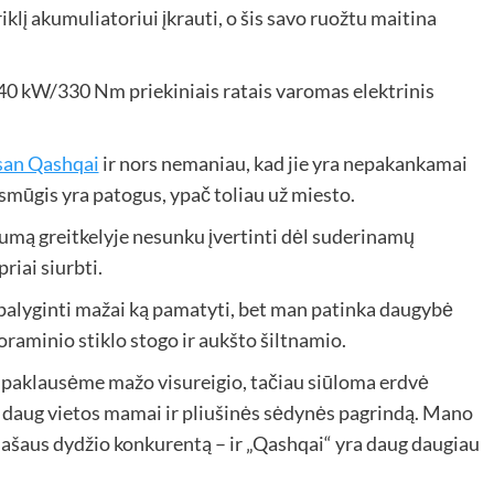
lį akumuliatoriui įkrauti, o šis savo ruožtu maitina
 140 kW/330 Nm priekiniais ratais varomas elektrinis
ssan Qashqai
ir nors nemaniau, kad jie yra nepakankamai
smūgis yra patogus, ypač toliau už miesto.
umą greitkelyje nesunku įvertinti dėl suderinamų
riai siurbti.
 palyginti mažai ką pamatyti, bet man patinka daugybė
oraminio stiklo stogo ir aukšto šiltnamio.
i paklausėme mažo visureigio, tačiau siūloma erdvė
o daug vietos mamai ir pliušinės sėdynės pagrindą. Mano
našaus dydžio konkurentą – ir „Qashqai“ yra daug daugiau