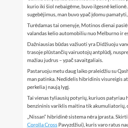
kurio iki šiol nebaigėme, buvo ilgesnė kelionė
sugebėjimus, man buvo ypač įdomu pamatyti, k
Turėdamas tai omenyje, Motinos dienai pasiėm
valandas kelio automobiliu nuo Melburno ir es
Dažniausias būdas važiuoti yra Didžiuoju va
trasoje plūstančių vairuotojų antplūdį, nuspr
mažiau judrus – ypač savaitgaliais.
Pastaruoju metu daug laiko praleidžiu su Qashq
man patinka. Nedidelis hibridinis visureigis a
perkelia į naują lygį.
Tai vienas tyliausių potyrių, kuriuos patyriau
benzininis variklis maitina tik akumuliatorių, 
„Nissan“ hibridinė sistema nėra įprasta. Skirt
Corolla Cross
Pavyzdžiui), kuris varo ratus nau