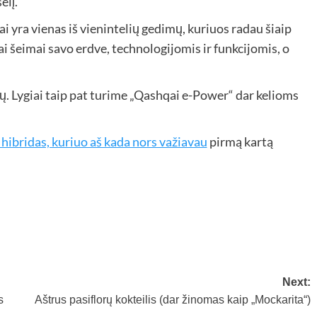
elį.
tai yra vienas iš vienintelių gedimų, kuriuos radau šiaip
i šeimai savo erdve, technologijomis ir funkcijomis, o
ų. Lygiai taip pat turime „Qashqai e-Power“ dar kelioms
s hibridas, kuriuo aš kada nors važiavau
pirmą kartą
Next:
s
Aštrus pasiflorų kokteilis (dar žinomas kaip „Mockarita“)