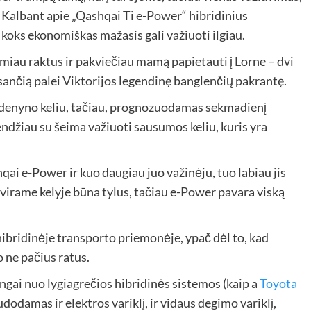
. Kalbant apie „Qashqai Ti e-Power“ hibridinius
oks ekonomiškas mažasis gali važiuoti ilgiau.
iau raktus ir pakviečiau mamą papietauti į Lorne – dvi
ančią palei Viktorijos legendinę banglenčių pakrantę.
ndenyno keliu, tačiau, prognozuodamas sekmadienį
endžiau su šeima važiuoti sausumos keliu, kuris yra
ai e-Power ir kuo daugiau juo važinėju, tuo labiau jis
tvirame kelyje būna tylus, tačiau e-Power pavara viską
 hibridinėje transporto priemonėje, ypač dėl to, kad
o ne pačius ratus.
ingai nuo lygiagrečios hibridinės sistemos (kaip a
Toyota
dodamas ir elektros variklį, ir vidaus degimo variklį,