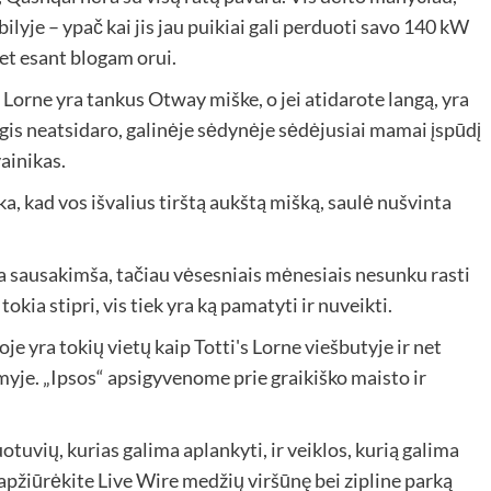
lyje – ypač kai jis jau puikiai gali perduoti savo 140 kW
net esant blogam orui.
Lorne yra tankus Otway miške, o jei atidarote langą, yra
gis neatsidaro, galinėje sėdynėje sėdėjusiai mamai įspūdį
vainikas.
a, kad vos išvalius tirštą aukštą mišką, saulė nušvinta
a sausakimša, tačiau vėsesniais mėnesiais nesunku rasti
kia stipri, vis tiek yra ką pamatyti ir nuveikti.
e yra tokių vietų kaip Totti's Lorne viešbutyje ir net
imyje. „Ipsos“ apsigyvenome prie graikiško maisto ir
otuvių, kurias galima aplankyti, ir veiklos, kurią galima
apžiūrėkite Live Wire medžių viršūnę bei zipline parką