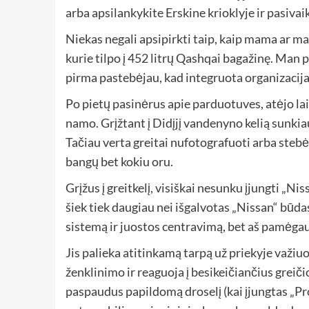
arba apsilankykite Erskine krioklyje ir pasivai
Niekas negali apsipirkti taip, kaip mama ar ma
kurie tilpo į 452 litrų Qashqai bagažinę. Man p
pirma pastebėjau, kad integruota organizacija l
Po pietų pasinėrus apie parduotuves, atėjo lai
namo. Grįžtant į Didįjį vandenyno kelią sunkiau
Tačiau verta greitai nufotografuoti arba stebė
bangų bet kokiu oru.
Grįžus į greitkelį, visiškai nesunku įjungti „N
šiek tiek daugiau nei išgalvotas „Nissan“ būda
sistemą ir juostos centravimą, bet aš pamėga
Jis palieka atitinkamą tarpą už priekyje važiu
ženklinimo ir reaguoja į besikeičiančius greiči
paspaudus papildomą droselį (kai įjungtas „Pro