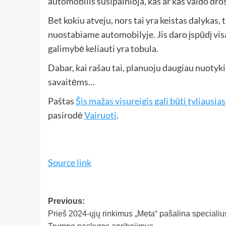
automobilis susipainioja, kas ar kas valdo dros
Bet kokiu atveju, nors tai yra keistas dalykas, 
nuostabiame automobilyje. Jis daro įspūdį visa
galimybė keliauti yra tobula.
Dabar, kai rašau tai, planuoju daugiau nuotyki
savaitėms…
Paštas
Šis mažas visureigis gali būti tyliausia
pasirodė
Vairuoti
.
Source link
Previous:
Prieš 2024-ųjų rinkimus „Meta“ pašalina specialiu