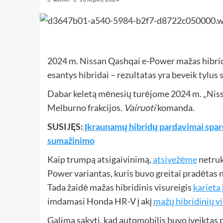
2024 m. Nissan Qashqai e-Power mažas hibridinis
esantys hibridai – rezultatas yra beveik tylus 
Dabar keletą mėnesių turėjome 2024 m. „Nissan
Melburno frakcijos.
Vairuoti
komanda.
SUSIJĘS:
Įkraunamų hibridų pardavimai sparč
sumažinimo
Kaip trumpą atsigaivinimą,
atsivežėme
netruk
Power variantas, kuris buvo greitai pradėtas
Tada žaidė mažas hibridinis visureigis
karieta 
imdamasi Honda HR-V į akį
mažų hibridinių v
Galima sakyti, kad automobilis buvo įveiktas p