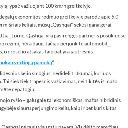
ylą, ypač važiuojant 100 km/h greitkelyje.
 degalų ekonomijos rodmuo greitkelyje parodė apie 5,0
m mišriais keliais, mūsų „Qashqai“ sekėsi gana gerai.
idžia į Lorne, Qashqai yra pasirengęs partneris posūkiuose
o režimų nėra daug, tačiau perjunkite automobilį į
, o droselio atsakas taip pat yra jautresnis.
šmokau vertingą pamoką“
didesnius kelio smūgius, nedideli trūkumai, kuriuos
 Tai šiek tiek trapesnis važiavimas, nei tikitės iš mažo
umėte nepatogiu.
o ryšio – galų gale tai ekonomiškas, mažas hibridinis
gybėje siaurų perjungimo kelių, kaip ir bet kuris kitas
, Qashqai nėra su visų ratų pavara. Vis dėlto manyčiau,