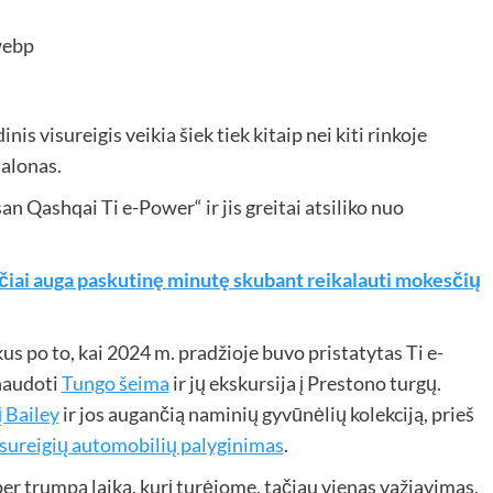
 visureigis veikia šiek tiek kitaip nei kiti rinkoje
salonas.
 Qashqai Ti e-Power“ ir jis greitai atsiliko nuo
iai auga paskutinę minutę skubant reikalauti mokesčių
us po to, kai 2024 m. pradžioje buvo pristatytas Ti e-
 naudoti
Tungo šeima
ir jų ekskursija į Prestono turgų.
į Bailey
ir jos augančią naminių gyvūnėlių kolekciją, prieš
isureigių automobilių palyginimas
.
er trumpą laiką, kurį turėjome, tačiau vienas važiavimas,