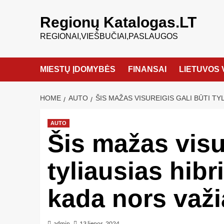
Regionų Katalogas.LT
REGIONAI,VIEŠBUČIAI,PASLAUGOS
MIESTŲ ĮDOMYBĖS
FINANSAI
LIETUVOS 
HOME
AUTO
ŠIS MAŽAS VISUREIGIS GALI BŪTI TY
AUTO
Šis mažas visur
tyliausias hibr
kada nors važ
admin
13 liepos, 2024