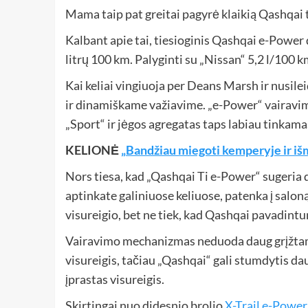
Mama taip pat greitai pagyrė klaikią Qashqai t
Kalbant apie tai, tiesioginis Qashqai e-Power
litrų 100 km. Palyginti su „Nissan“ 5,2 l/100 k
Kai keliai vingiuoja per Deans Marsh ir nusile
ir dinamiškame važiavime. „e-Power“ vairavim
„Sport“ ir jėgos agregatas taps labiau tinkamas
KELIONĖ
„Bandžiau miegoti kemperyje ir i
Nors tiesa, kad „Qashqai Ti e-Power“ sugeria 
aptinkate galiniuose keliuose, patenka į saloną.
visureigio, bet ne tiek, kad Qashqai pavadint
Vairavimo mechanizmas neduoda daug grįžtamoj
visureigis, tačiau „Qashqai“ gali stumdytis dau
įprastas visureigis.
Skirtingai nuo didesnio brolio
X-Trail e-Power