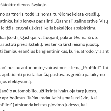
kščiokite dienos išvykoje.
no partneris, todėl, žinoma, turėjome keletą krepšių,
atinka, kaip lengva padalinti „Qashqai“ galinę erdvę. Visų
eidžia lengvai užkirsti kelią bakalėjos apsipirkimui.
kas įšokti į Qashqai, važiuojantį pakrantės maršrutu
 sustoti prie aikštelių, nes tenka kirsti eismo juostą.
ti žemiau esančius banglentininkus, kurie, atrodo, yra ant
issan“ pusiau autonominę vairavimo sistemą „ProPilot“. Tai
s apibūdinti prisitaikančią pastovaus greičio palaikymo
u jos efektyvumą.
ojančio automobilio, užtikrintai vairuoja tarp juostų
o apribojimus. Tačiau radau keistą mažą reiškinį, kai
Pilot“) atsiranda keistas pjovimo judesys, kai