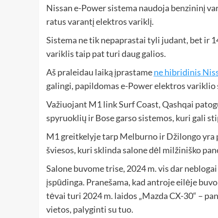
Nissan e-Power sistema naudoja benzininį varik
ratus varantį elektros variklį.
Sistema ne tik nepaprastai tyli judant, bet ir
variklis taip pat turi daug galios.
Aš praleidau laiką įprastame
ne hibridinis Ni
galingi, papildomas e-Power elektros variklio 
Važiuojant M1 link Surf Coast, Qashqai patog
spyruoklių ir Bose garso sistemos, kuri gali stip
M1 greitkelyje tarp Melburno ir Džilongo yra
šviesos, kuri sklinda salone dėl milžiniško pan
Salone buvome trise, 2024 m. vis dar nebloga
įspūdinga. Pranešama, kad antroje eilėje buv
tėvai turi 2024 m. laidos „Mazda CX-30“ – pa
vietos, palyginti su tuo.