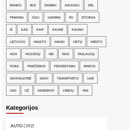
BANKO
BUS
DARBAI
DAUGIAU
DĖL
FINANSŲ
GALI
GAMINA
IKI
ISTORIJA
IŠ
KAD
KAIP
KAUNE
KAUNO
LIETUVOS
MAISTO
MANO
METŲ
MIESTO
MLN
MOLIŪGŲ
NEI
NUO
PASLAUGŲ
PORA
PRIEŽIŪROS
PRIVERSTINAI
RINKOS
SAVIVALDYBĖ
SAVO
TRANSPORTO
UAB
USD
UŽ
VANDENYS
VIRĖJŲ
YRA
Kategorijos
(392)
AUTO