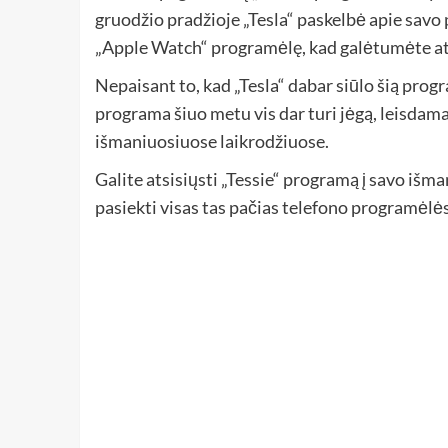
gruodžio pradžioje „Tesla“ paskelbė apie savo 
„Apple Watch“ programėlę, kad galėtumėte atra
Nepaisant to, kad „Tesla“ dabar siūlo šią pro
programa šiuo metu vis dar turi jėgą, leisdam
išmaniuosiuose laikrodžiuose.
Galite atsisiųsti „Tessie“ programą į savo išman
pasiekti visas tas pačias telefono programėlė