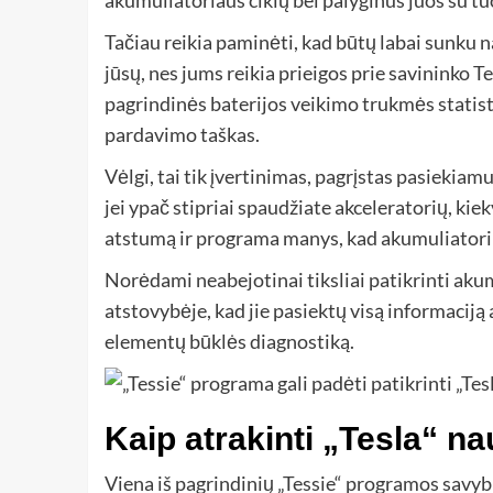
akumuliatoriaus ciklų bei palyginus juos su tuo
Tačiau reikia paminėti, kad būtų labai sunku 
jūsų, nes jums reikia prieigos prie savininko Te
pagrindinės baterijos veikimo trukmės statist
pardavimo taškas.
Vėlgi, tai tik įvertinimas, pagrįstas pasiekiamu
jei ypač stipriai spaudžiate akceleratorių, ki
atstumą ir programa manys, kad akumuliatori
Norėdami neabejotinai tiksliai patikrinti akum
atstovybėje, kad jie pasiektų visą informaciją
elementų būklės diagnostiką.
Kaip atrakinti „Tesla“ na
Viena iš pagrindinių „Tessie“ programos savyb