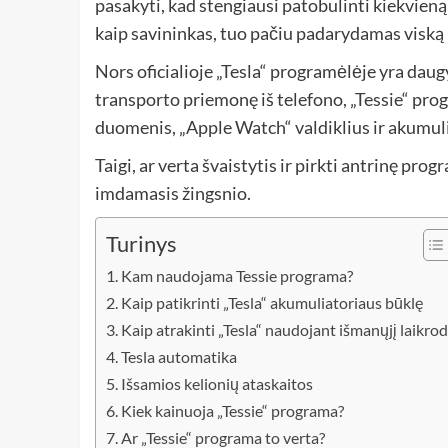
pasakyti, kad stengiausi patobulinti kiekvieną
kaip savininkas, tuo pačiu padarydamas viską k
Nors oficialioje „Tesla“ programėlėje yra daugy
transporto priemonę iš telefono, „Tessie“ progr
duomenis, „Apple Watch“ valdiklius ir akumuli
Taigi, ar verta švaistytis ir pirkti antrinę pro
imdamasis žingsnio.
Turinys
Kam naudojama Tessie programa?
Kaip patikrinti „Tesla“ akumuliatoriaus būklę
Kaip atrakinti „Tesla“ naudojant išmanųjį laikrod
Tesla automatika
Išsamios kelionių ataskaitos
Kiek kainuoja „Tessie“ programa?
Ar „Tessie“ programa to verta?