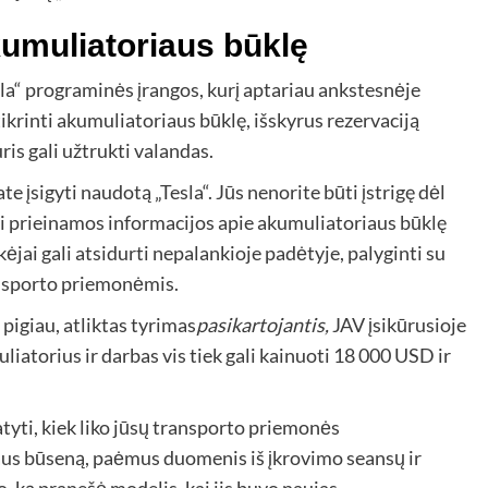
kumuliatoriaus būklę
esla“ programinės įrangos, kurį aptariau ankstesnėje
tikrinti akumuliatoriaus būklę, išskyrus rezervaciją
is gali užtrukti valandas.
te įsigyti naudotą „Tesla“. Jūs nenorite būti įstrigę dėl
ai prieinamos informacijos apie akumuliatoriaus būklę
jai gali atsidurti nepalankioje padėtyje, palyginti su
ansporto priemonėmis.
pigiau, atliktas tyrimas
pasikartojantis,
JAV įsikūrusioje
iatorius ir darbas vis tiek gali kainuoti 18 000 USD ir
tyti, kiek liko jūsų transporto priemonės
iaus būseną, paėmus duomenis iš įkrovimo seansų ir