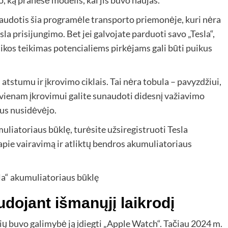
, ką pranešė modelis, kai jis buvo naujas.
naudotis šia programėle transporto priemonėje, kuri nėra
sla prisijungimo. Bet jei galvojate parduoti savo „Tesla“,
ikos teikimas potencialiems pirkėjams gali būti puikus
 atstumu ir įkrovimo ciklais. Tai nėra tobula – pavyzdžiui,
ekvienam įkrovimui galite sunaudoti didesnį važiavimo
us nusidėvėjo.
uliatoriaus būklę, turėsite užsiregistruoti Tesla
 apie vairavimą ir atliktų bendros akumuliatoriaus
udojant išmanųjį laikrodį
ių buvo galimybė ją įdiegti „Apple Watch“. Tačiau 2024 m.