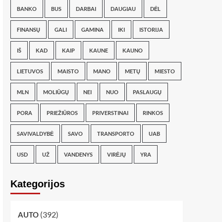
BANKO
BUS
DARBAI
DAUGIAU
DĖL
FINANSŲ
GALI
GAMINA
IKI
ISTORIJA
IŠ
KAD
KAIP
KAUNE
KAUNO
LIETUVOS
MAISTO
MANO
METŲ
MIESTO
MLN
MOLIŪGŲ
NEI
NUO
PASLAUGŲ
PORA
PRIEŽIŪROS
PRIVERSTINAI
RINKOS
SAVIVALDYBĖ
SAVO
TRANSPORTO
UAB
USD
UŽ
VANDENYS
VIRĖJŲ
YRA
Kategorijos
(392)
AUTO