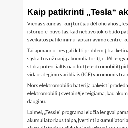
Kaip patikrinti „Tesla“ a
Vienas skundas, kurį turėjau dėl oficialios „T
istorijoje, buvo tas, kad nebuvo jokio būdo pa
sveikatos patikrinimui aptarnavimo centre, kur
Tai apmaudu, nes gali kilti problemų, kai ketina
sąskaitos už naują akumuliatorių, o dėl lengv
stoka potencialūs naudotų elektromobilių pirkė
vidaus degimo varikliais (ICE) varomomis tr
Nors elektromobilio bateriją pakeisti pradeda 
elektromobilių svetainėje teigiama, kad akumul
daugiau.
Laimei, „Tessie“ programa leidžia lengvai pama
akumuliatoriaus talpa, įvertinti akumuliator