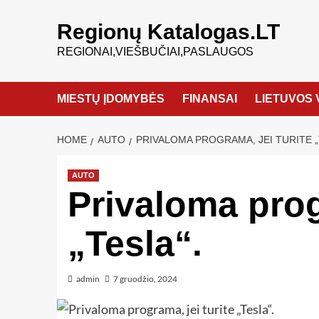
Regionų Katalogas.LT
REGIONAI,VIEŠBUČIAI,PASLAUGOS
MIESTŲ ĮDOMYBĖS
FINANSAI
LIETUVOS 
HOME
AUTO
PRIVALOMA PROGRAMA, JEI TURITE „
AUTO
Privaloma prog
„Tesla“.
admin
7 gruodžio, 2024