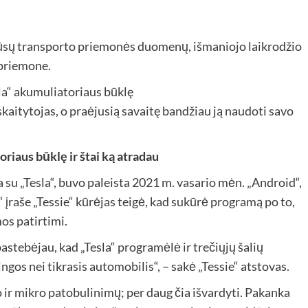
ti jūsų transporto priemonės duomenų, išmaniojo laikrodžio
 priemone.
kaitytojas, o praėjusią savaitę bandžiau ją naudoti savo
riaus būklę ir štai ką atradau
a su „Tesla“, buvo paleista 2021 m. vasario mėn. „Android“,
t“ įraše „Tessie“ kūrėjas teigė, kad sukūrė programą po to,
os patirtimi.
astebėjau, kad „Tesla“ programėlė ir trečiųjų šalių
os nei tikrasis automobilis“, – sakė „Tessie“ atstovas.
 ir mikro patobulinimų; per daug čia išvardyti. Pakanka