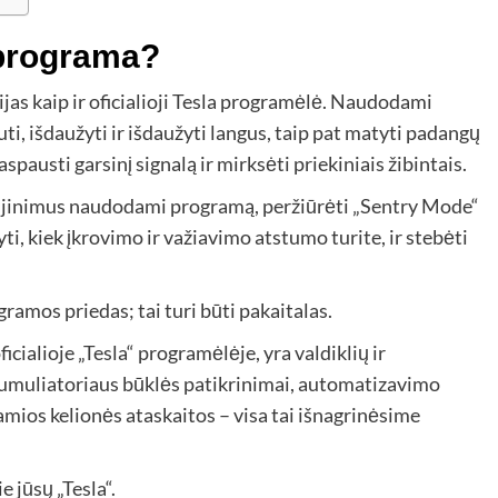
programa
?
ijas kaip ir oficialioji Tesla programėlė. Naudodami
uti, išdaužyti ir išdaužyti langus, taip pat matyti padangų
aspausti garsinį signalą ir mirksėti priekiniais žibintais.
aujinimus naudodami programą, peržiūrėti „Sentry Mode“
tyti, kiek įkrovimo ir važiavimo atstumo turite, ir stebėti
ramos priedas; tai turi būti pakaitalas.
ficialioje „Tesla“ programėlėje, yra valdiklių ir
akumuliatoriaus būklės patikrinimai, automatizavimo
šsamios kelionės ataskaitos – visa tai išnagrinėsime