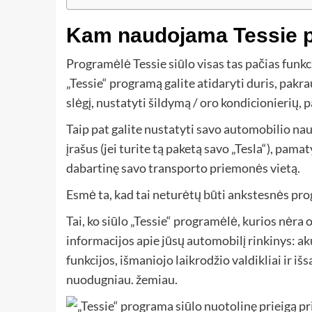
Kam naudojama Tessie 
Programėlė Tessie siūlo visas tas pačias funkc
„Tessie“ programą galite atidaryti duris, pakra
slėgį, nustatyti šildymą / oro kondicionierių, p
Taip pat galite nustatyti savo automobilio n
įrašus (jei turite tą paketą savo „Tesla“), pama
dabartinę savo transporto priemonės vietą.
Esmė ta, kad tai neturėtų būti ankstesnės prog
Tai, ko siūlo „Tessie“ programėlė, kurios nėra o
informacijos apie jūsų automobilį rinkinys: 
funkcijos, išmaniojo laikrodžio valdikliai ir i
nuodugniau. žemiau.