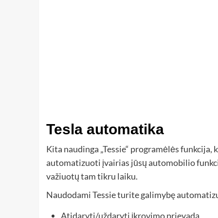
Tesla automatika
Kita naudinga „Tessie“ programėlės funkcija, k
automatizuoti įvairias jūsų automobilio funkci
važiuotų tam tikru laiku.
Naudodami Tessie turite galimybę automatizu
Atidaryti/uždaryti įkrovimo prievadą