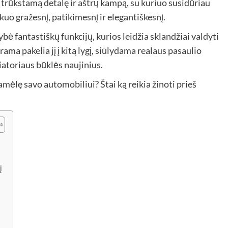
 trūkstamą detalę ir aštrų kampą, su kuriuo susidūriau
uo gražesnį, patikimesnį ir elegantiškesnį.
bė fantastiškų funkcijų, kurios leidžia sklandžiai valdyti
ama pakelia jį į kitą lygį, siūlydama realaus pasaulio
atoriaus būklės naujinius.
gramėlę savo automobiliui? Štai ką reikia žinoti prieš
į