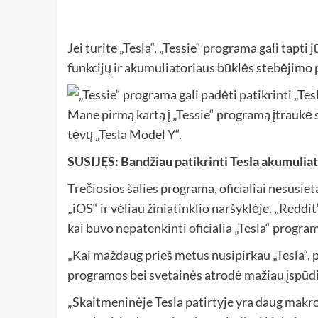
Jei turite „Tesla“, „Tessie“ programa gali tap
funkcijų ir akumuliatoriaus būklės stebėjimo
Mane pirmą kartą į „Tessie“ programą įtraukė s
tėvų „Tesla Model Y“.
SUSIJĘS: Bandžiau patikrinti Tesla akumuliato
Trečiosios šalies programa, oficialiai nesusiet
„iOS“ ir vėliau žiniatinklio naršyklėje. „Reddi
kai buvo nepatenkinti oficialia „Tesla“ program
„Kai maždaug prieš metus nusipirkau „Tesla“, p
programos bei svetainės atrodė mažiau įspūding
„Skaitmeninėje Tesla patirtyje yra daug makro