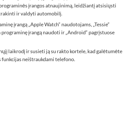
programinės įrangos atnaujinimą, leidžiantį atsisiųsti
kinti ir valdyti automobilį.
graminę įrangą „Apple Watch“ naudotojams, „Tessie“
a programinę įrangą naudoti ir „Android“ pagrįstuose
ųjį laikrodį ir susieti ją su rakto kortele, kad galėtumėte
s funkcijas neištraukdami telefono.