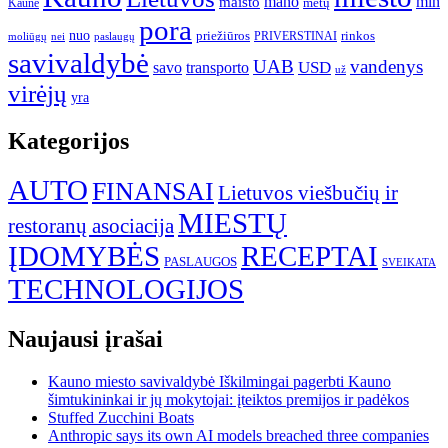
mano
mln
maisto
metų
Kaune
pora
nuo
priežiūros
rinkos
paslaugų
PRIVERSTINAI
moliūgų
nei
savivaldybė
UAB
vandenys
transporto
USD
savo
už
virėjų
yra
Kategorijos
AUTO
FINANSAI
Lietuvos viešbučių ir
MIESTŲ
restoranų asociacija
ĮDOMYBĖS
RECEPTAI
PASLAUGOS
SVEIKATA
TECHNOLOGIJOS
Naujausi įrašai
Kauno miesto savivaldybė Iškilmingai pagerbti Kauno
šimtukininkai ir jų mokytojai: įteiktos premijos ir padėkos
Stuffed Zucchini Boats
Anthropic says its own AI models breached three companies