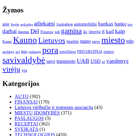
Žymos
atliekami
bankas
banko
apie
automobilių
Apple
apžvalga
Australijoje
bus
gamina
darbai
Dėl
kaip
kad
istorija
iš
Finansų
iki
daugiau
gali
Kauno
miesto
Lietuvos
mano
mln
maisto
metų
Kaune
pora
nuo
priežiūros
rinkos
paslaugų
PRIVERSTINAI
moliūgų
nei
savivaldybė
UAB
vandenys
transporto
USD
savo
už
virėjų
yra
Kategorijos
AUTO
(392)
FINANSAI
(170)
Lietuvos viešbučių ir restoranų asociacija
(43)
MIESTŲ ĮDOMYBĖS
(371)
PASLAUGOS
(3)
RECEPTAI
(362)
SVEIKATA
(1)
TECHNOLOGIJOS
(420)