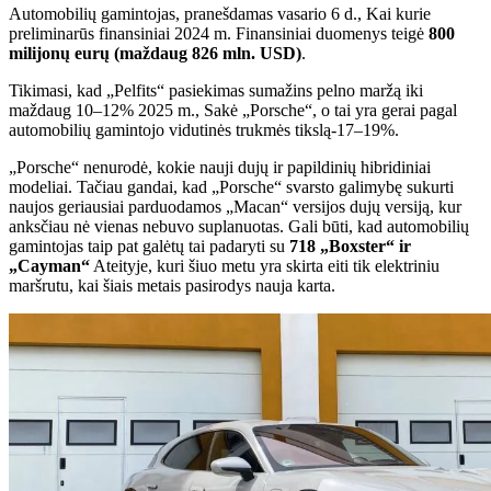
Automobilių gamintojas, pranešdamas vasario 6 d., Kai kurie
preliminarūs finansiniai 2024 m. Finansiniai duomenys teigė
800
milijonų eurų (maždaug 826 mln. USD)
.
Tikimasi, kad „Pelfits“ pasiekimas sumažins pelno maržą iki
maždaug 10–12% 2025 m., Sakė „Porsche“, o tai yra gerai pagal
automobilių gamintojo vidutinės trukmės tikslą-17–19%.
„Porsche“ nenurodė, kokie nauji dujų ir papildinių hibridiniai
modeliai. Tačiau gandai, kad „Porsche“ svarsto galimybę sukurti
naujos geriausiai parduodamos „Macan“ versijos dujų versiją, kur
anksčiau nė vienas nebuvo suplanuotas. Gali būti, kad automobilių
gamintojas taip pat galėtų tai padaryti su
718 „Boxster“ ir
„Cayman“
Ateityje, kuri šiuo metu yra skirta eiti tik elektriniu
maršrutu, kai šiais metais pasirodys nauja karta.