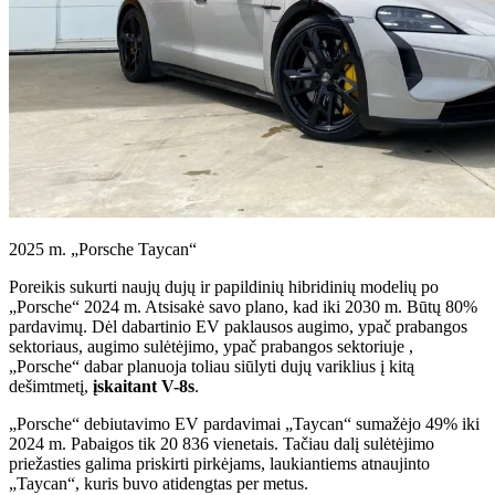
2025 m. „Porsche Taycan“
Poreikis sukurti naujų dujų ir papildinių hibridinių modelių po
„Porsche“ 2024 m. Atsisakė savo plano, kad iki 2030 m. Būtų 80%
pardavimų. Dėl dabartinio EV paklausos augimo, ypač prabangos
sektoriaus, augimo sulėtėjimo, ypač prabangos sektoriuje ,
„Porsche“ dabar planuoja toliau siūlyti dujų variklius į kitą
dešimtmetį,
įskaitant V-8s
.
„Porsche“ debiutavimo EV pardavimai „Taycan“ sumažėjo 49% iki
2024 m. Pabaigos tik 20 836 vienetais. Tačiau dalį sulėtėjimo
priežasties galima priskirti pirkėjams, laukiantiems atnaujinto
„Taycan“, kuris buvo atidengtas per metus.