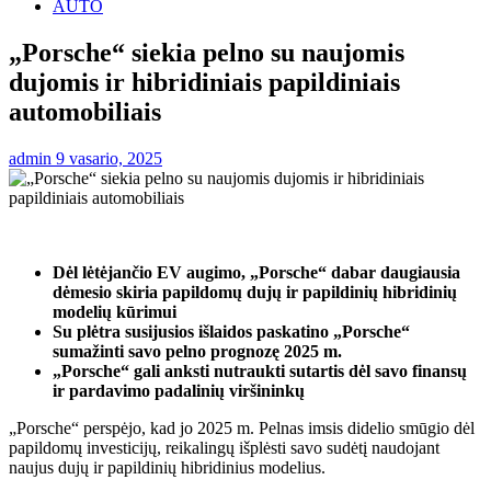
AUTO
„Porsche“ siekia pelno su naujomis
dujomis ir hibridiniais papildiniais
automobiliais
admin
9 vasario, 2025
Dėl lėtėjančio EV augimo, „Porsche“ dabar daugiausia
dėmesio skiria papildomų dujų ir papildinių hibridinių
modelių kūrimui
Su plėtra susijusios išlaidos paskatino „Porsche“
sumažinti savo pelno prognozę 2025 m.
„Porsche“ gali anksti nutraukti sutartis dėl savo finansų
ir pardavimo padalinių viršininkų
„Porsche“ perspėjo, kad jo 2025 m. Pelnas imsis didelio smūgio dėl
papildomų investicijų, reikalingų išplėsti savo sudėtį naudojant
naujus dujų ir papildinių hibridinius modelius.