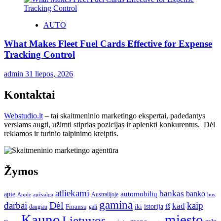
AUTO
What Makes Fleet Fuel Cards Effective for Expense
Tracking Control
admin
31 liepos, 2026
Kontaktai
Webstudio.lt
– tai skaitmeninio marketingo ekspertai, padedantys
verslams augti, užimti stiprias pozicijas ir aplenkti konkurentus. Dėl
reklamos ir turinio talpinimo kreiptis.
Žymos
atliekami
bankas
banko
apie
automobilių
Apple
apžvalga
Australijoje
bus
gamina
darbai
Dėl
kaip
kad
istorija
iš
Finansų
iki
daugiau
gali
Kauno
miesto
Lietuvos