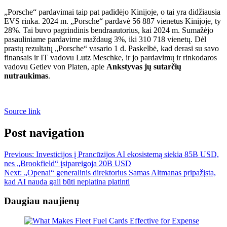
„Porsche“ pardavimai taip pat padidėjo Kinijoje, o tai yra didžiausia
EVS rinka. 2024 m. „Porsche“ pardavė 56 887 vienetus Kinijoje, ty
28%. Tai buvo pagrindinis bendraautorius, kai 2024 m. Sumažėjo
pasauliniame pardavime maždaug 3%, iki 310 718 vienetų. Dėl
prastų rezultatų „Porsche“ vasario 1 d. Paskelbė, kad derasi su savo
finansais ir IT vadovu Lutz Meschke, ir jo pardavimų ir rinkodaros
vadovu Getlev von Platen, apie
Ankstyvas jų sutarčių
nutraukimas
.
Source link
Post navigation
Previous:
Investicijos į Prancūzijos AI ekosistemą siekia 85B USD,
nes „Brookfield“ įsipareigoja 20B USD
Next:
„Openai“ generalinis direktorius Samas Altmanas pripažįsta,
kad AI nauda gali būti neplatina platinti
Daugiau naujienų