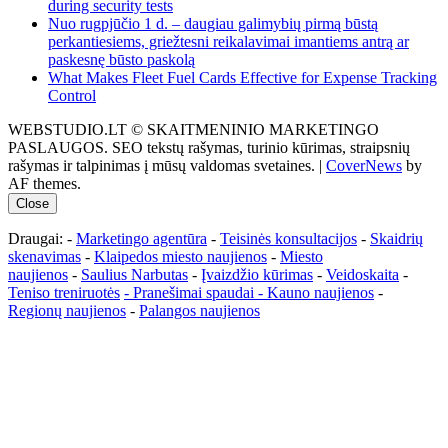
during security tests
Nuo rugpjūčio 1 d. – daugiau galimybių pirmą būstą
perkantiesiems, griežtesni reikalavimai imantiems antrą ar
paskesnę būsto paskolą
What Makes Fleet Fuel Cards Effective for Expense Tracking
Control
WEBSTUDIO.LT © SKAITMENINIO MARKETINGO
PASLAUGOS. SEO tekstų rašymas, turinio kūrimas, straipsnių
rašymas ir talpinimas į mūsų valdomas svetaines.
|
CoverNews
by
AF themes.
Close
Draugai: -
Marketingo agentūra
-
Teisinės konsultacijos
-
Skaidrių
skenavimas
-
Klaipedos miesto naujienos
-
Miesto
naujienos
-
Saulius Narbutas
-
Įvaizdžio kūrimas
-
Veidoskaita
-
Teniso treniruotės
- Pranešimai spaudai -
Kauno naujienos
-
Regionų naujienos
-
Palangos naujienos