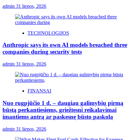
admin
31 liepos, 2026
TECHNOLOGIJOS
Anthropic says its own AI models breached three
companies during security tests
admin
31 liepos, 2026
FINANSAI
Nuo rugpjūčio 1 d. – daugiau galimybių pirmą
būstą perkantiesiems, griežtesni reikalavimai
imantiems antrą ar paskesnę būsto paskolą
admin
31 liepos, 2026