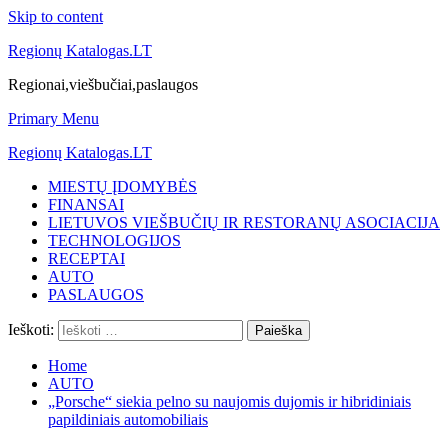
Skip to content
Regionų Katalogas.LT
Regionai,viešbučiai,paslaugos
Primary Menu
Regionų Katalogas.LT
MIESTŲ ĮDOMYBĖS
FINANSAI
LIETUVOS VIEŠBUČIŲ IR RESTORANŲ ASOCIACIJA
TECHNOLOGIJOS
RECEPTAI
AUTO
PASLAUGOS
Ieškoti:
Home
AUTO
„Porsche“ siekia pelno su naujomis dujomis ir hibridiniais
papildiniais automobiliais