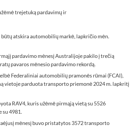
būtų atskira automobilių markė, lapkričio mėn.
rmąjį pardavimo mėnesį Australijoje pakilo į trečią
 ratų pavaros mėnesio pardavimo rekordą.
lbė Federaliniai automobilių pramonės rūmai (FCAI),
mą vietoje parduota transporto priemonė 2024 m. lapkritį
Toyota RAV4, kuris užėmė pirmąją vietą su 5526
e su 4981.
raėjusį mėnesį buvo pristatytos 3572 transporto