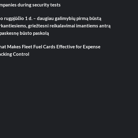
mpanies during security tests
o rugpjūčio 1 d. – daugiau galimybių pirmą būstą
rkantiesiems, griežtesni reikalavimai imantiems antrą
 paskesnę būsto paskolą
at Makes Fleet Fuel Cards Effective for Expense
acking Control