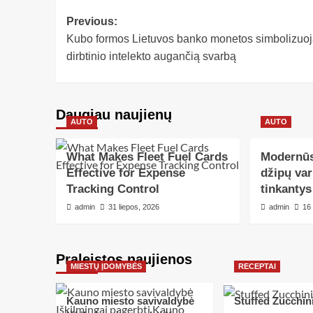
Previous:
Kubo formos Lietuvos banko monetos simbolizuoj
dirbtinio intelekto augančią svarbą
Daugiau naujienų
AUTO
AUTO
What Makes Fleet Fuel Cards
Modernūs
Effective for Expense
džipų var
Tracking Control
tinkanty
admin
31 liepos, 2026
admin
16
Praleistos naujienos
MIESTŲ ĮDOMYBĖS
RECEPTAI
Kauno miesto savivaldybė
Stuffed Zucchin