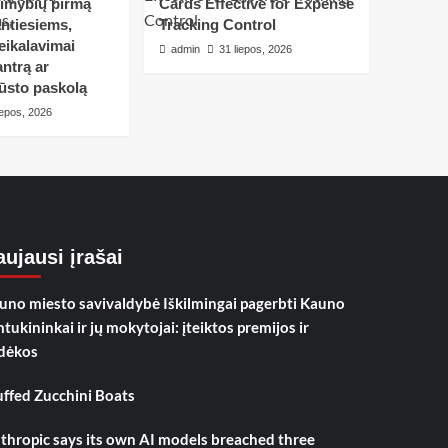
limybių pirmą
Cards Effective for Expense
ntiesiems,
Tracking Control
eikalavimai
admin
31 liepos, 2026
ntrą ar
ūsto paskolą
iepos, 2026
ujausi įrašai
uno miesto savivaldybė Iškilmingai pagerbti Kauno
mtukininkai ir jų mokytojai: įteiktos premijos ir
dėkos
uffed Zucchini Boats
thropic says its own AI models breached three