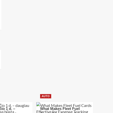
AUTO
io 1 d. –
What Makes Fleet Fuel