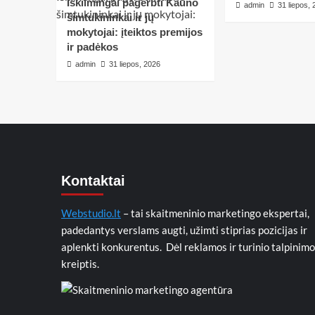
Iškilmingai pagerbti Kauno
admin
31 liepos,
šimtukininkai ir jų
mokytojai: įteiktos premijos
ir padėkos
admin
31 liepos, 2026
Kontaktai
Webstudio.lt
– tai skaitmeninio marketingo ekspertai,
padedantys verslams augti, užimti stiprias pozicijas ir
aplenkti konkurentus. Dėl reklamos ir turinio talpinimo
kreiptis.