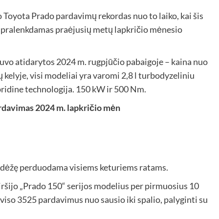
o Toyota Prado pardavimų rekordas nuo to laiko, kai šis
, pralenkdamas praėjusių metų lapkričio mėnesio
uvo atidarytos 2024 m. rugpjūčio pabaigoje – kaina nuo
kelyje, visi modeliai yra varomi 2,8 l turbodyzeliniu
ibridine technologija. 150 kW ir 500 Nm.
rdavimas 2024 m. lapkričio mėn
ų dėžę perduodama visiems keturiems ratams.
viršijo „Prado 150“ serijos modelius per pirmuosius 10
viso 3525 pardavimus nuo sausio iki spalio, palyginti su