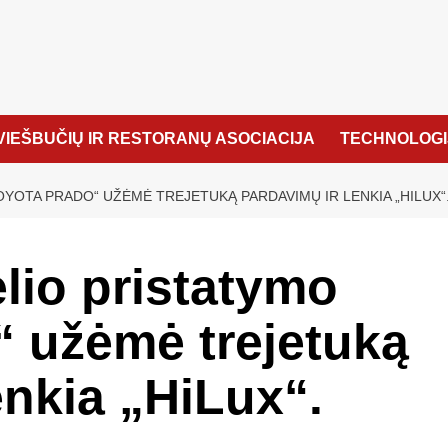
VIEŠBUČIŲ IR RESTORANŲ ASOCIACIJA
TECHNOLOGI
YOTA PRADO“ UŽĖMĖ TREJETUKĄ PARDAVIMŲ IR LENKIA „HILUX“
lio pristatymo
“ užėmė trejetuką
enkia „HiLux“.