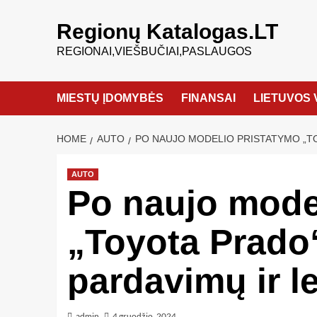
Regionų Katalogas.LT
REGIONAI,VIEŠBUČIAI,PASLAUGOS
MIESTŲ ĮDOMYBĖS
FINANSAI
LIETUVOS 
HOME
AUTO
PO NAUJO MODELIO PRISTATYMO „TO
AUTO
Po naujo mode
„Toyota Prado
pardavimų ir l
admin
4 gruodžio, 2024