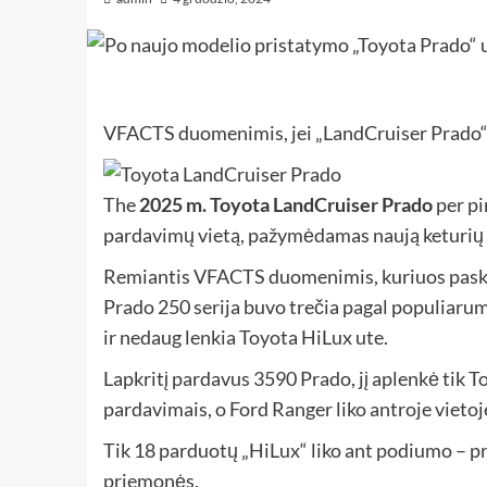
VFACTS duomenimis, jei „LandCruiser Prado“ 
The
2025 m. Toyota LandCruiser Prado
per pi
pardavimų vietą, pažymėdamas naują keturių
Remiantis VFACTS duomenimis, kuriuos paske
Prado 250 serija buvo trečia pagal populiaru
ir nedaug lenkia Toyota HiLux ute.
Lapkritį pardavus 3590 Prado, jį aplenkė tik 
pardavimais, o Ford Ranger liko antroje vietoj
Tik 18 parduotų „HiLux“ liko ant podiumo – p
priemonės.