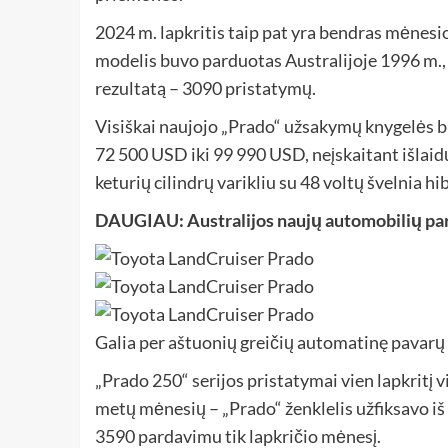
2024 m. lapkritis taip pat yra bendras mėnesi
modelis buvo parduotas Australijoje 1996 m.
rezultatą – 3090 pristatymų.
Visiškai naujojo „Prado“ užsakymų knygelės b
72 500 USD iki 99 990 USD, neįskaitant išlaidų 
keturių cilindrų varikliu su 48 voltų švelnia h
DAUGIAU: Australijos naujų automobilių pa
Galia per aštuonių greičių automatinę pavar
„Prado 250“ serijos pristatymai vien lapkritį 
metų mėnesių – „Prado“ ženklelis užfiksavo iš 
3590 pardavimu tik lapkričio mėnesį.