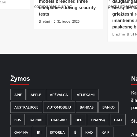
models breached three
daugiau ga
 2026
companies during security
būstą perka
tests
griežtesni r
imantiems a
admin
31 liepos, 2026
paskesnę b
admin
31 l
Žymos
Na
Ka
APIE
APPLE
APŽVALGA
ATLIEKAMI
ši
pa
AUSTRALIJOJE
AUTOMOBILIŲ
BANKAS
BANKO
BUS
DARBAI
DAUGIAU
DĖL
FINANSŲ
GALI
St
GAMINA
IKI
ISTORIJA
IŠ
KAD
KAIP
An