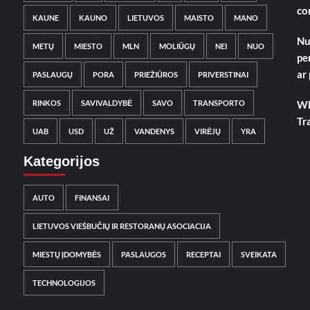
co
KAUNE
KAUNO
LIETUVOS
MAISTO
MANO
Nu
METŲ
MIESTO
MLN
MOLIŪGŲ
NEI
NUO
pe
ar
PASLAUGŲ
PORA
PRIEŽIŪROS
PRIVERSTINAI
RINKOS
SAVIVALDYBĖ
SAVO
TRANSPORTO
Wh
Tr
UAB
USD
UŽ
VANDENYS
VIRĖJŲ
YRA
Kategorijos
AUTO
FINANSAI
LIETUVOS VIEŠBUČIŲ IR RESTORANŲ ASOCIACIJA
MIESTŲ ĮDOMYBĖS
PASLAUGOS
RECEPTAI
SVEIKATA
TECHNOLOGIJOS