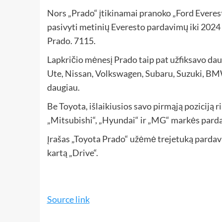
Nors „Prado“ įtikinamai pranoko „Ford Everest
pasivyti metinių Everesto pardavimų iki 2024 m
Prado. 7115.
Lapkričio mėnesį Prado taip pat užfiksavo da
Ute, Nissan, Volkswagen, Subaru, Suzuki, BM
daugiau.
Be Toyota, išlaikiusios savo pirmąją poziciją ri
„Mitsubishi“, „Hyundai“ ir „MG“ markės parda
Įrašas „Toyota Prado“ užėmė trejetuką pardavi
kartą „Drive“.
Source link