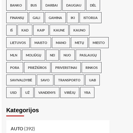
BANKO
BUS
DARBAI
DAUGIAU
DĖL
FINANSŲ
GALI
GAMINA
IKI
ISTORIJA
IŠ
KAD
KAIP
KAUNE
KAUNO
LIETUVOS
MAISTO
MANO
METŲ
MIESTO
MLN
MOLIŪGŲ
NEI
NUO
PASLAUGŲ
PORA
PRIEŽIŪROS
PRIVERSTINAI
RINKOS
SAVIVALDYBĖ
SAVO
TRANSPORTO
UAB
USD
UŽ
VANDENYS
VIRĖJŲ
YRA
Kategorijos
(392)
AUTO