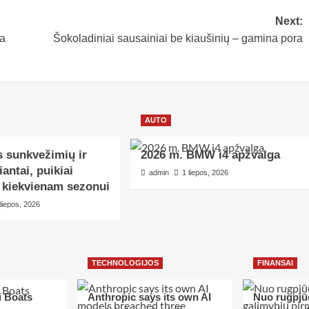
Next:
a
Šokoladiniai sausainiai be kiaušinių – gamina pora
AUTO
 sunkvežimių ir
2026 m. BMW i4 apžvalga
iantai, puikiai
admin
1 liepos, 2026
s kiekvienam sezonui
 liepos, 2026
TECHNOLOGIJOS
FINANSAI
i Boats
Anthropic says its own AI
Nuo rugpjūč