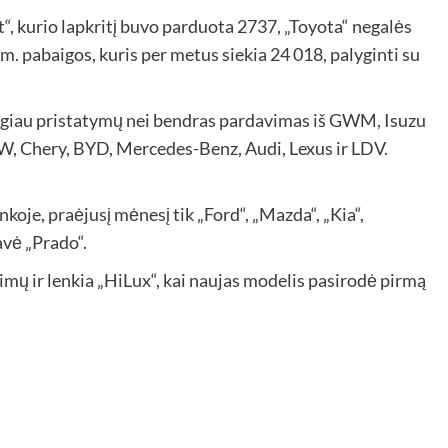
“, kurio lapkritį buvo parduota 2737, „Toyota“ negalės
. pabaigos, kuris per metus siekia 24 018, palyginti su
ugiau pristatymų nei bendras pardavimas iš GWM, Isuzu
W, Chery, BYD, Mercedes-Benz, Audi, Lexus ir LDV.
nkoje, praėjusį mėnesį tik „Ford“, „Mazda“, „Kia“,
vė „Prado“.
mų ir lenkia „HiLux“, kai naujas modelis pasirodė pirmą