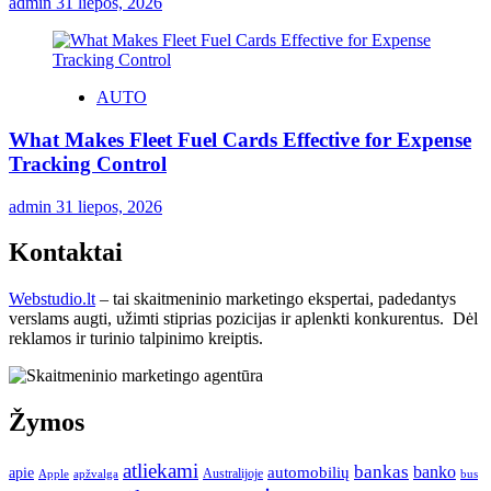
admin
31 liepos, 2026
AUTO
What Makes Fleet Fuel Cards Effective for Expense
Tracking Control
admin
31 liepos, 2026
Kontaktai
Webstudio.lt
– tai skaitmeninio marketingo ekspertai, padedantys
verslams augti, užimti stiprias pozicijas ir aplenkti konkurentus. Dėl
reklamos ir turinio talpinimo kreiptis.
Žymos
atliekami
bankas
banko
apie
automobilių
Apple
apžvalga
Australijoje
bus