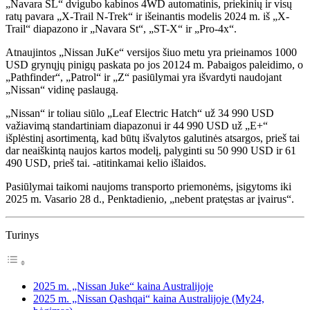
„Navara SL“ dvigubo kabinos 4WD automatinis, priekinių ir visų
ratų pavara „X-Trail N-Trek“ ir išeinantis modelis 2024 m. iš „X-
Trail“ diapazono ir „Navara St“, „ST-X“ ir „Pro-4x“.
Atnaujintos „Nissan JuKe“ versijos šiuo metu yra prieinamos 1000
USD grynųjų pinigų paskata po jos 20124 m. Pabaigos paleidimo, o
„Pathfinder“, „Patrol“ ir „Z“ pasiūlymai yra išvardyti naudojant
„Nissan“ vidinę paslaugą.
„Nissan“ ir toliau siūlo „Leaf Electric Hatch“ už 34 990 USD
važiavimą standartiniam diapazonui ir 44 990 USD už „E+“
išplėstinį asortimentą, kad būtų išvalytos galutinės atsargos, prieš tai
dar neaiškintą naujos kartos modelį, palyginti su 50 990 USD ir 61
490 USD, prieš tai. -atitinkamai kelio išlaidos.
Pasiūlymai taikomi naujoms transporto priemonėms, įsigytoms iki
2025 m. Vasario 28 d., Penktadienio, „nebent pratęstas ar įvairus“.
Turinys
2025 m. „Nissan Juke“ kaina Australijoje
2025 m. „Nissan Qashqai“ kaina Australijoje (My24,