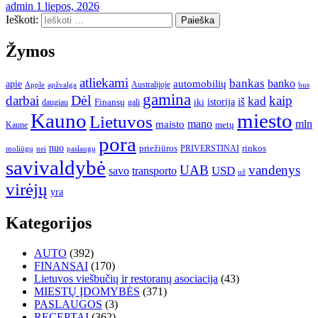
admin
1 liepos, 2026
Ieškoti:
Žymos
atliekami
bankas
banko
apie
automobilių
Apple
apžvalga
Australijoje
bus
gamina
darbai
Dėl
kaip
kad
istorija
iš
Finansų
iki
daugiau
gali
Kauno
miesto
Lietuvos
mano
mln
maisto
metų
Kaune
pora
nuo
priežiūros
rinkos
paslaugų
PRIVERSTINAI
moliūgų
nei
savivaldybė
UAB
vandenys
transporto
USD
savo
už
virėjų
yra
Kategorijos
AUTO
(392)
FINANSAI
(170)
Lietuvos viešbučių ir restoranų asociacija
(43)
MIESTŲ ĮDOMYBĖS
(371)
PASLAUGOS
(3)
RECEPTAI
(362)