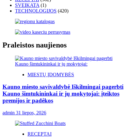
SVEIKATA
(1)
TECHNOLOGIJOS
(420)
Praleistos naujienos
MIESTŲ ĮDOMYBĖS
Kauno miesto savivaldybė Iškilmingai pagerbti
Kauno šimtukininkai ir jų mokytojai: įteiktos
premijos ir padėkos
admin
31 liepos, 2026
RECEPTAI