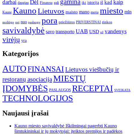
gamina
darbai
Dėl
kaip
kad
istorija
iš
Finansų
iki
daugiau
gali
Kauno
miesto
Lietuvos
mano
mln
maisto
metų
Kaune
pora
nuo
priežiūros
rinkos
paslaugų
PRIVERSTINAI
moliūgų
nei
savivaldybė
UAB
vandenys
transporto
USD
savo
už
virėjų
yra
Kategorijos
AUTO
FINANSAI
Lietuvos viešbučių ir
MIESTŲ
restoranų asociacija
ĮDOMYBĖS
RECEPTAI
PASLAUGOS
SVEIKATA
TECHNOLOGIJOS
Naujausi įrašai
Kauno miesto savivaldybė Iškilmingai pagerbti Kauno
šimtukininkai ir jų mokytojai: įteiktos premijos ir padėkos