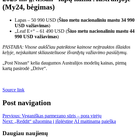
(My24, bėgimas)
Lapas – 50 990 USD (
Šiuo metu nacionaliniu mastu 34 990
USD važiavimas
)
„Leaf E+“ – 61 490 USD (
Šiuo metu nacionaliniu mastu 44
990 USD važiavimas
)
PASTABA: Visose aukščiau pateiktose kainose neįtrauktos išlaidos
kelyje, neįskaitant skliausteliuose išvardytų važiavimo pasiūlymų.
„Post Nissan“ kelia daugumos Australijos modelių kainas, pirmą
kartą pasirodė „Drive“.
Source link
Post navigation
Previous:
Veganiškas parmezano sūris – pora virėjų
Next:
„Reddit“ užuomina į išplėstinę AI maitinamą paiešką
Daugiau naujienų