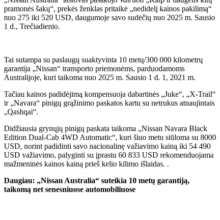
pramonės šakų“, prekės ženklas pritaikė „nedidelį kainos pakilimą“
nuo 275 iki 520 USD, daugumoje savo sudėčių nuo 2025 m. Sausio
1 d., Trečiadienio.
Tai sutampa su paslaugų suaktyvinta 10 metų/300 000 kilometrų
garantija „Nissan“ transporto priemonėms, parduodamoms
Australijoje, kuri taikoma nuo 2025 m. Sausio 1 d. 1, 2021 m.
Tačiau kainos padidėjimą kompensuoja dabartinės „Juke“, „X-Trail“
ir „Navara“ pinigų grąžinimo paskatos kartu su netrukus atnaujintais
„Qashqai“.
Didžiausia grynųjų pinigų paskata taikoma „Nissan Navara Black
Edition Dual-Cab 4WD Automatic“, kuri šiuo metu siūloma su 8000
USD, norint padidinti savo nacionalinę važiavimo kainą iki 54 490
USD važiavimo, palyginti su įprastu 60 833 USD rekomenduojama
mažmeninės kainos kainą prieš kelio kilimo išlaidas. .
Daugiau: „Nissan Australia“ suteikia 10 metų garantiją,
taikomą net senesniuose automobiliuose