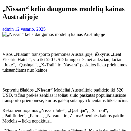
„Nissan“ kelia daugumos modelių kainas
Australijoje
admin
12 vasario, 2025
Visos „Nissan“ transporto priemonės Australijoje, išskyrus „Leaf
Electric Hatch“, yra iki 520 USD brangesnės nei anksčiau, tačiau
„Juke“, „Qashqai“, „X-Trail“ ir „Navara“ paskatos lieka prieinamos
tūkstančiams nuo kainos.
Septynių išlaidos
„Nissan“
Modeliai Australijoje padidėjo iki 520
USD, tačiau prekės ženklas ir toliau siūlo paskatas populiariausiose
transporto priemonėse, kurios galėtų sutaupyti klientams tūkstančius.
Rekomenduojamos „Nissan Juke“, „Qashqai“, „X-Trail“,
„Pathfinder“, „Patrol“, „Navara“ ir „Z“ mažmeninės kainos pakilo
Modelis – lieka nepakitusi.
„Nissan Australia“ atstovas pasakojo
Vairuoti
„Kaip ir daugelis kitų