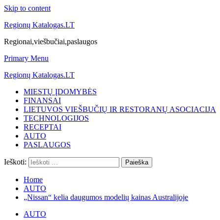
Skip to content
Regionų Katalogas.LT
Regionai,viešbučiai,paslaugos
Primary Menu
Regionų Katalogas.LT
MIESTŲ ĮDOMYBĖS
FINANSAI
LIETUVOS VIEŠBUČIŲ IR RESTORANŲ ASOCIACIJA
TECHNOLOGIJOS
RECEPTAI
AUTO
PASLAUGOS
Ieškoti:
Home
AUTO
„Nissan“ kelia daugumos modelių kainas Australijoje
AUTO