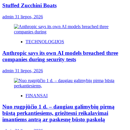
Stuffed Zucchini Boats
admin
31 liepos, 2026
TECHNOLOGIJOS
Anthropic says its own AI models breached three
companies during security tests
admin
31 liepos, 2026
FINANSAI
Nuo rugpjūčio 1 d. – daugiau galimybių pirmą
būstą perkantiesiems, griežtesni reikalavimai
imantiems antrą ar paskesnę būsto paskolą