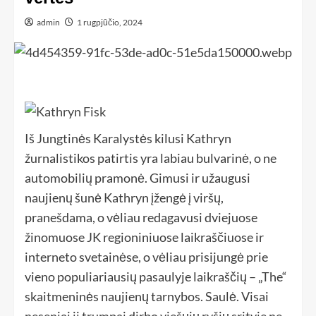
admin
1 rugpjūčio, 2024
Iš Jungtinės Karalystės kilusi Kathryn
žurnalistikos patirtis yra labiau bulvarinė, o ne
automobilių pramonė. Gimusi ir užaugusi
naujienų šunė Kathryn įžengė į viršų,
pranešdama, o vėliau redagavusi dviejuose
žinomuose JK regioniniuose laikraščiuose ir
interneto svetainėse, o vėliau prisijungė prie
vieno populiariausių pasaulyje laikraščių – „The“
skaitmeninės naujienų tarnybos. Saulė. Visai
neseniai ji trumpai dirbo viešųjų ryšių srityje ne