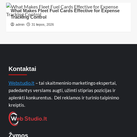
What Makes Fleet Fuel Cards Effective for Expense
Tracking Control
admin
31 liepos, 2026
Kontaktai
Webstudio.lt
– tai skaitmeninio marketingo ekspertai,
padedantys verslams augti, užimti stiprias pozicijas ir
aplenkti konkurentus. Dėl reklamos ir turinio talpinimo
kreiptis.
Žymos