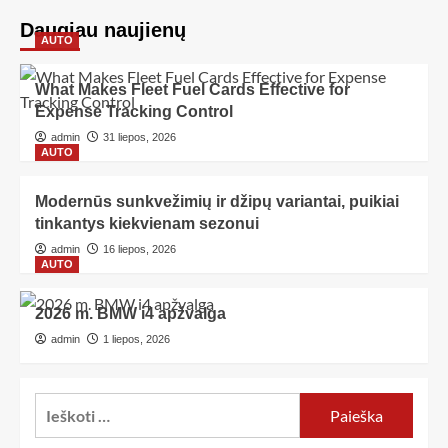
Daugiau naujienų
AUTO
What Makes Fleet Fuel Cards Effective for
Expense Tracking Control
admin
31 liepos, 2026
AUTO
Modernūs sunkvežimių ir džipų variantai, puikiai
tinkantys kiekvienam sezonui
admin
16 liepos, 2026
AUTO
2026 m. BMW i4 apžvalga
admin
1 liepos, 2026