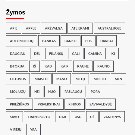
Žymos
APIE
APPLE
APŽVALGA
ATLIEKAMI
AUSTRALIJOJE
AUTOMOBILIŲ
BANKAS
BANKO
BUS
DARBAI
DAUGIAU
DĖL
FINANSŲ
GALI
GAMINA
IKI
ISTORIJA
IŠ
KAD
KAIP
KAUNE
KAUNO
LIETUVOS
MAISTO
MANO
METŲ
MIESTO
MLN
MOLIŪGŲ
NEI
NUO
PASLAUGŲ
PORA
PRIEŽIŪROS
PRIVERSTINAI
RINKOS
SAVIVALDYBĖ
SAVO
TRANSPORTO
UAB
USD
UŽ
VANDENYS
VIRĖJŲ
YRA