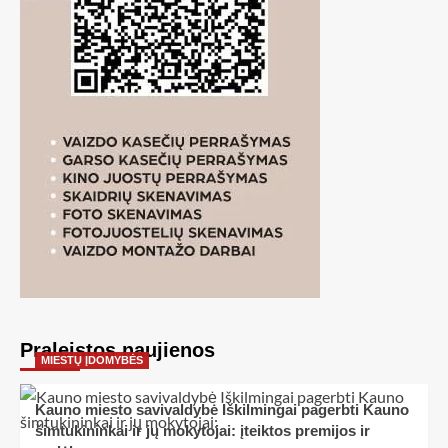
Praleistos naujienos
MIESTŲ ĮDOMYBĖS
Kauno miesto savivaldybė Iškilmingai pagerbti Kauno
šimtukininkai ir jų mokytojai: įteiktos premijos ir