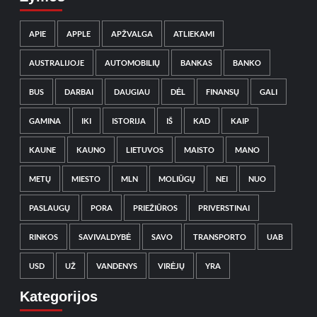
APIE
APPLE
APŽVALGA
ATLIEKAMI
AUSTRALIJOJE
AUTOMOBILIŲ
BANKAS
BANKO
BUS
DARBAI
DAUGIAU
DĖL
FINANSŲ
GALI
GAMINA
IKI
ISTORIJA
IŠ
KAD
KAIP
KAUNE
KAUNO
LIETUVOS
MAISTO
MANO
METŲ
MIESTO
MLN
MOLIŪGŲ
NEI
NUO
PASLAUGŲ
PORA
PRIEŽIŪROS
PRIVERSTINAI
RINKOS
SAVIVALDYBĖ
SAVO
TRANSPORTO
UAB
USD
UŽ
VANDENYS
VIRĖJŲ
YRA
Kategorijos