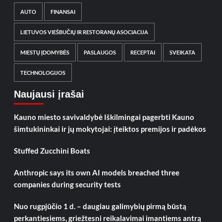
AUTO
FINANSAI
LIETUVOS VIEŠBUČIŲ IR RESTORANŲ ASOCIACIJA
MIESTŲ ĮDOMYBĖS
PASLAUGOS
RECEPTAI
SVEIKATA
TECHNOLOGIJOS
Naujausi įrašai
Kauno miesto savivaldybė Iškilmingai pagerbti Kauno
šimtukininkai ir jų mokytojai: įteiktos premijos ir padėkos
Stuffed Zucchini Boats
Anthropic says its own AI models breached three
companies during security tests
Nuo rugpjūčio 1 d. – daugiau galimybių pirmą būstą
perkantiesiems, griežtesni reikalavimai imantiems antrą