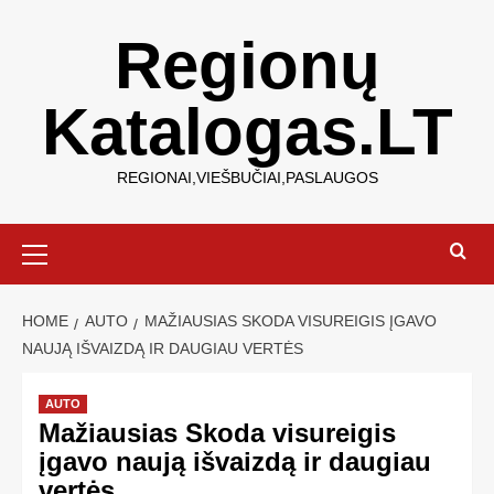
Regionų
Katalogas.LT
REGIONAI,VIEŠBUČIAI,PASLAUGOS
HOME
AUTO
MAŽIAUSIAS SKODA VISUREIGIS ĮGAVO
NAUJĄ IŠVAIZDĄ IR DAUGIAU VERTĖS
AUTO
Mažiausias Skoda visureigis
įgavo naują išvaizdą ir daugiau
vertės