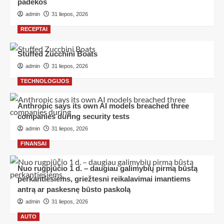
padėkos
admin
31 liepos, 2026
RECEPTAI
Stuffed Zucchini Boats
admin
31 liepos, 2026
TECHNOLOGIJOS
Anthropic says its own AI models breached three
companies during security tests
admin
31 liepos, 2026
FINANSAI
Nuo rugpjūčio 1 d. – daugiau galimybių pirmą būstą
perkantiesiems, griežtesni reikalavimai imantiems
antrą ar paskesnę būsto paskolą
admin
31 liepos, 2026
AUTO