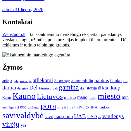
admin
31 liepos, 2026
Kontaktai
Webstudio.lt
– tai skaitmeninio marketingo ekspertai, padedantys
verslams augti, užimti stiprias pozicijas ir aplenkti konkurentus. Dėl
reklamos ir turinio talpinimo kreiptis.
Žymos
atliekami
bankas
banko
apie
automobilių
Apple
apžvalga
Australijoje
bus
gamina
darbai
Dėl
kaip
kad
istorija
iš
Finansų
iki
daugiau
gali
Kauno
miesto
Lietuvos
mano
mln
maisto
metų
Kaune
pora
nuo
priežiūros
rinkos
paslaugų
PRIVERSTINAI
moliūgų
nei
savivaldybė
UAB
vandenys
transporto
USD
savo
už
virėjų
yra