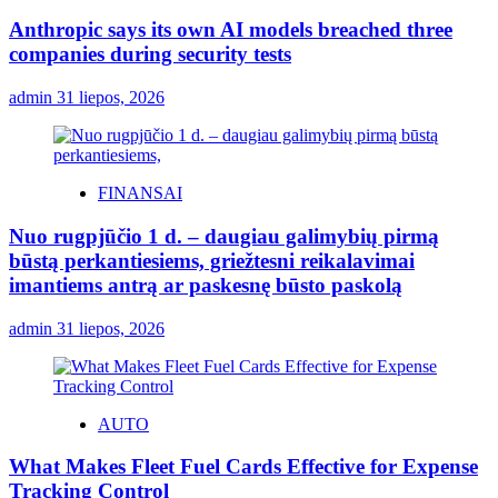
Anthropic says its own AI models breached three
companies during security tests
admin
31 liepos, 2026
FINANSAI
Nuo rugpjūčio 1 d. – daugiau galimybių pirmą
būstą perkantiesiems, griežtesni reikalavimai
imantiems antrą ar paskesnę būsto paskolą
admin
31 liepos, 2026
AUTO
What Makes Fleet Fuel Cards Effective for Expense
Tracking Control