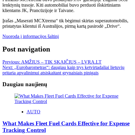
lenktynių trasoje. Kiti automobiliai buvo perduoti išskirtiniams
klientams JK, Prancūzijoje ir Taivane.
Įrašas „Maserati MCXtrema“ tik bėgimui skirtas superautomobilis,
pristatytas klientui iš Australijos, pirmą kartą pasirodė „Drive“.
Nuoroda į informacijos šaltinį
Post navigation
Previous:
AMŽIUS – TIK SKAIČIUS – LVRA.LT
Next:
„Eurobarometras“: daugiau kaip trys ketvirtadaliai lietuvių
pritaria apvalinimui atsiskaitant grynaisiais pinigais
Daugiau naujienų
AUTO
What Makes Fleet Fuel Cards Effective for Expense
Tracking Control