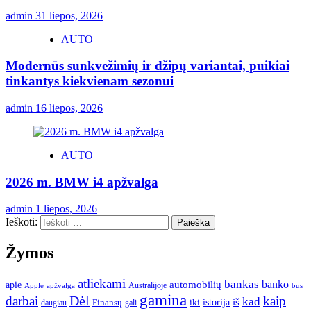
admin
31 liepos, 2026
AUTO
Modernūs sunkvežimių ir džipų variantai, puikiai
tinkantys kiekvienam sezonui
admin
16 liepos, 2026
AUTO
2026 m. BMW i4 apžvalga
admin
1 liepos, 2026
Ieškoti:
Žymos
atliekami
bankas
banko
apie
automobilių
Apple
apžvalga
Australijoje
bus
gamina
darbai
Dėl
kaip
kad
istorija
iš
Finansų
iki
daugiau
gali