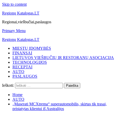
Skip to content
Regionų Katalogas.LT
Regionai,viešbučiai,paslaugos
Primary Menu
Regionų Katalogas.LT
MIESTŲ ĮDOMYBĖS
FINANSAI
LIETUVOS VIEŠBUČIŲ IR RESTORANŲ ASOCIACIJA
TECHNOLOGIJOS
RECEPTAI
AUTO
PASLAUGOS
Ieškoti:
Home
AUTO
„Maserati MCXtrema“ superautomobilis, skirtas tik trasai,
pristatytas klientui iš Australijos