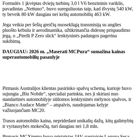
Formulės 1 įkvėptas dviejų turbinų 3,0 l V6 benzininis variklis,
pavadintas „Nettuno“, buvo sureguliuotas taip, kad išvystų 540 kW,
ty beveik 80 kW daugiau nei kelių automobilių 463 kW.
Jėga veikia per šešių greičių nuosekliąją transmisiją su anglies
pluošto kėbulu ir aerodinamika, užtikrinančia didesnę prispaudimo
jėgą, o „Pirelli P Zero slick“ lenktyninės padangos pagerina
sukibimą.
DAUGIAU: 2026 m. „Maserati MCPura“ sumažina kainas
superautomobilių pasaulyje
Pirmasis Australijos klientas pasirinko spalvų schemą, kurioje buvo
sujungta „Blu Nobile“, specialiai parinkta, nes ji skiriasi nuo
standartinės automobilyje siūlomos lenktyninės mėlynos spalvos, ir
„Bianco Audace Matte“ – atspalvis, naudojamas kelyje
važiuojančiam MC20.
Trasos automobilio kaina, nepridedant unikalių dažų, kitų galimybių
ir vyriausybės mokesčių, turi daugiau nei 1,8 mln.
Pirmasis MCXtrema buvo pristatytas JAV garsiojoje Laguna Seca