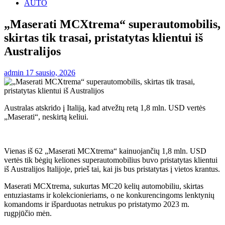
AUTO
„Maserati MCXtrema“ superautomobilis,
skirtas tik trasai, pristatytas klientui iš
Australijos
admin
17 sausio, 2026
Australas atskrido į Italiją, kad atvežtų retą 1,8 mln. USD vertės
„Maserati“, neskirtą keliui.
Vienas iš 62 „Maserati MCXtrema“ kainuojančių 1,8 mln. USD
vertės tik bėgių keliones superautomobilius buvo pristatytas klientui
iš Australijos Italijoje, prieš tai, kai jis bus pristatytas į vietos krantus.
Maserati MCXtrema, sukurtas MC20 kelių automobiliu, skirtas
entuziastams ir kolekcionieriams, o ne konkurencingoms lenktynių
komandoms ir išparduotas netrukus po pristatymo 2023 m.
rugpjūčio mėn.