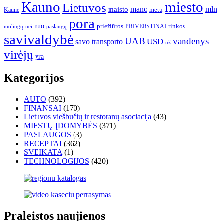
Kauno
miesto
Lietuvos
mano
mln
maisto
metų
Kaune
pora
nuo
priežiūros
rinkos
paslaugų
PRIVERSTINAI
moliūgų
nei
savivaldybė
UAB
vandenys
transporto
USD
savo
už
virėjų
yra
Kategorijos
AUTO
(392)
FINANSAI
(170)
Lietuvos viešbučių ir restoranų asociacija
(43)
MIESTŲ ĮDOMYBĖS
(371)
PASLAUGOS
(3)
RECEPTAI
(362)
SVEIKATA
(1)
TECHNOLOGIJOS
(420)
Praleistos naujienos