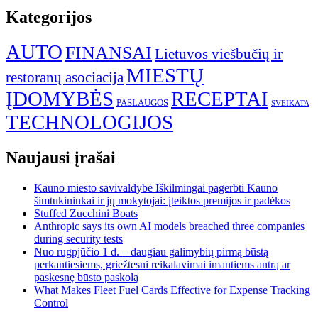
Kategorijos
AUTO
FINANSAI
Lietuvos viešbučių ir
MIESTŲ
restoranų asociacija
ĮDOMYBĖS
RECEPTAI
PASLAUGOS
SVEIKATA
TECHNOLOGIJOS
Naujausi įrašai
Kauno miesto savivaldybė Iškilmingai pagerbti Kauno
šimtukininkai ir jų mokytojai: įteiktos premijos ir padėkos
Stuffed Zucchini Boats
Anthropic says its own AI models breached three companies
during security tests
Nuo rugpjūčio 1 d. – daugiau galimybių pirmą būstą
perkantiesiems, griežtesni reikalavimai imantiems antrą ar
paskesnę būsto paskolą
What Makes Fleet Fuel Cards Effective for Expense Tracking
Control