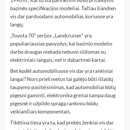
1990 m., Kai su šia parinktimi buvo pritaikytos
bazinės specifikacijos modeliai. Tačiau šiandien
vis dar parduodami automobiliai, kuriuose yra
langų.
„Toyota 70“ serijos „Landcruiser“ yra
populiariausias pavyzdys, kai bazinio modelio
darbo draugas niekada nebuvo siūlomas su
elektriniais langais, net ir dabartinei kartai.
Bet kodėl automobiliuose vis dar yra rankiniai
langai? Nors prieš metus tai galėjo būti išlaidų
taupymo pasiteisinimas, kad automobiliai būtų
pigesni gaminti, elektronika greitai tampa daug
pigesnė ir užpildo spragą rankiniu būdu
veikiančiais komponentais.
Tikėtina tiesa yra ta, kad prekės ženklai vis dar