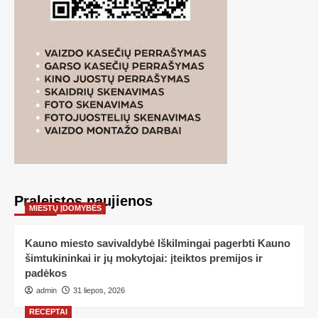
Praleistos naujienos
MIESTŲ ĮDOMYBĖS
Kauno miesto savivaldybė Iškilmingai pagerbti Kauno
šimtukininkai ir jų mokytojai: įteiktos premijos ir
padėkos
admin
31 liepos, 2026
RECEPTAI