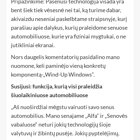
Pripažinkime: Pasenusi technologija visada yra
bent šiek tiek vėsesnė nei tai, ką turime dabar,
akivaizdu neseniai paskelbtame straipsnyje, kurį
parašiau apie dalykus, kurių praleidome senuose
automobiliuose, kurie yra fiziniai mygtukai, o ne
jutikliniai ekranai.
Nors daugelis komentatorių pasidalino mano
nuomone, keli paminėjo vieną konkretų
komponentą-„Wind-Up Windows“.
Susijusi: funkcija, kurią visi praleidžia
šiuolaikiniuose automobiliuose
„Aš nuoširdžiai mėgstu vairuoti savo senus
automobilius. Mano senajame „Alfa“ ir „Senovės
vabaluose“ neturi jokių technologijų šioje
valytuvų ir žibintų pusėje. Jokių pyptelėjimų,