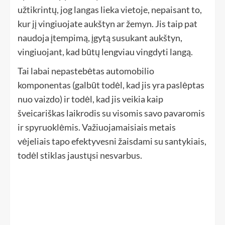
užtikrintų, jog langas lieka vietoje, nepaisant to,
kur jį vingiuojate aukštyn ar žemyn. Jis taip pat
naudoja įtempimą, įgytą susukant aukštyn,
vingiuojant, kad būtų lengviau vingdyti langą.
Tai labai nepastebėtas automobilio
komponentas (galbūt todėl, kad jis yra paslėptas
nuo vaizdo) ir todėl, kad jis veikia kaip
šveicariškas laikrodis su visomis savo pavaromis
ir spyruoklėmis. Važiuojamaisiais metais
vėjeliais tapo efektyvesni žaisdami su santykiais,
todėl stiklas jaustųsi nesvarbus.