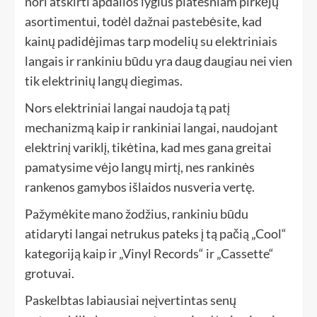
nori atskirti apdailos lygius platesniam pirkėjų
asortimentui, todėl dažnai pastebėsite, kad
kainų padidėjimas tarp modelių su elektriniais
langais ir rankiniu būdu yra daug daugiau nei vien
tik elektrinių langų diegimas.
Nors elektriniai langai naudoja tą patį
mechanizmą kaip ir rankiniai langai, naudojant
elektrinį variklį, tikėtina, kad mes gana greitai
pamatysime vėjo langų mirtį, nes rankinės
rankenos gamybos išlaidos nusveria vertę.
Pažymėkite mano žodžius, rankiniu būdu
atidaryti langai netrukus pateks į tą pačią „Cool“
kategoriją kaip ir „Vinyl Records“ ir „Cassette“
grotuvai.
Paskelbtas labiausiai neįvertintas senų