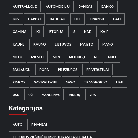
AUSTRALIJOJE
AUTOMOBILIŲ
BANKAS
BANKO
BUS
DARBAI
DAUGIAU
DĖL
FINANSŲ
GALI
GAMINA
IKI
ISTORIJA
IŠ
KAD
KAIP
KAUNE
KAUNO
LIETUVOS
MAISTO
MANO
METŲ
MIESTO
MLN
MOLIŪGŲ
NEI
NUO
PASLAUGŲ
PORA
PRIEŽIŪROS
PRIVERSTINAI
RINKOS
SAVIVALDYBĖ
SAVO
TRANSPORTO
UAB
USD
UŽ
VANDENYS
VIRĖJŲ
YRA
Kategorijos
AUTO
FINANSAI
LIETUVOS VIEŠBUČIŲ IR RESTORANŲ ASOCIACIJA