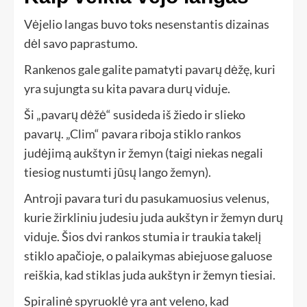
Vėjelio langas buvo toks nesenstantis dizainas
dėl savo paprastumo.
Rankenos gale galite pamatyti pavarų dėžę, kuri
yra sujungta su kita pavara durų viduje.
Ši „pavarų dėžė“ susideda iš žiedo ir slieko
pavarų. „Clim“ pavara riboja stiklo rankos
judėjimą aukštyn ir žemyn (taigi niekas negali
tiesiog nustumti jūsų lango žemyn).
Antroji pavara turi du pasukamuosius velenus,
kurie žirkliniu judesiu juda aukštyn ir žemyn durų
viduje. Šios dvi rankos stumia ir traukia takelį
stiklo apačioje, o palaikymas abiejuose galuose
reiškia, kad stiklas juda aukštyn ir žemyn tiesiai.
Spiralinė spyruoklė yra ant veleno, kad