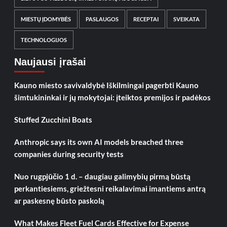
MIESTŲ ĮDOMYBĖS
PASLAUGOS
RECEPTAI
SVEIKATA
TECHNOLOGIJOS
Naujausi įrašai
Kauno miesto savivaldybė Iškilmingai pagerbti Kauno
šimtukininkai ir jų mokytojai: įteiktos premijos ir padėkos
Stuffed Zucchini Boats
Anthropic says its own AI models breached three
companies during security tests
Nuo rugpjūčio 1 d. – daugiau galimybių pirmą būstą
perkantiesiems, griežtesni reikalavimai imantiems antrą
ar paskesnę būsto paskolą
What Makes Fleet Fuel Cards Effective for Expense