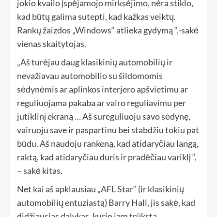
jokio kvailo įspėjamojo mirksėjimo, nėra stiklo,
kad būtų galima sutepti, kad kažkas veiktų.
Rankų žaizdos „Windows“ atlieka gydymą “,-sakė
vienas skaitytojas.
„Aš turėjau daug klasikinių automobilių ir
nevažiavau automobilio su šildomomis
sėdynėmis ar aplinkos interjero apšvietimu ar
reguliuojama pakaba ar vairo reguliavimu per
jutiklinį ekraną … Aš sureguliuoju savo sėdynę,
vairuoju save ir paspartinu bei stabdžiu tokiu pat
būdu. Aš naudoju rankeną, kad atidaryčiau langą,
raktą, kad atidaryčiau duris ir pradėčiau variklį “,
– sakė kitas.
Net kai aš apklausiau „AFL Star“ (ir klasikinių
automobilių entuziastą) Barry Hall, jis sakė, kad
didžiausias dalykas, kurio jam trūksta