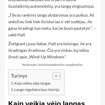
šiuolaikinių automobilių, yra langų vingiuotojai.
„Tikras rankinis lango atidarymas yra puikus. Aš
anksčiau šiek tiek išsiskyriau ir vėl sudėjau. Jie
gana išradingi tuo metu, kai jie buvo pastatyti “, –
sakė Hall.
Žvelgiant į juos dabar, Hall yra teisinga; Jie yra
išradingas išradimas. Čia yra viskas, ką reikia
žinoti apie „Wind-Up Windows“.
Nuotrauka: Istock/neapibrėžtas neapibrėžtas
Turinys
Kaip veikia vėjo langas
Lango reguliatoriaus istorija
Kaip veikia vėjo langas