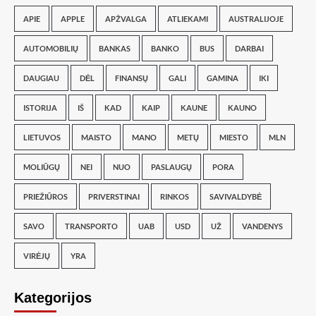
APIE
APPLE
APŽVALGA
ATLIEKAMI
AUSTRALIJOJE
AUTOMOBILIŲ
BANKAS
BANKO
BUS
DARBAI
DAUGIAU
DĖL
FINANSŲ
GALI
GAMINA
IKI
ISTORIJA
IŠ
KAD
KAIP
KAUNE
KAUNO
LIETUVOS
MAISTO
MANO
METŲ
MIESTO
MLN
MOLIŪGŲ
NEI
NUO
PASLAUGŲ
PORA
PRIEŽIŪROS
PRIVERSTINAI
RINKOS
SAVIVALDYBĖ
SAVO
TRANSPORTO
UAB
USD
UŽ
VANDENYS
VIRĖJŲ
YRA
Kategorijos