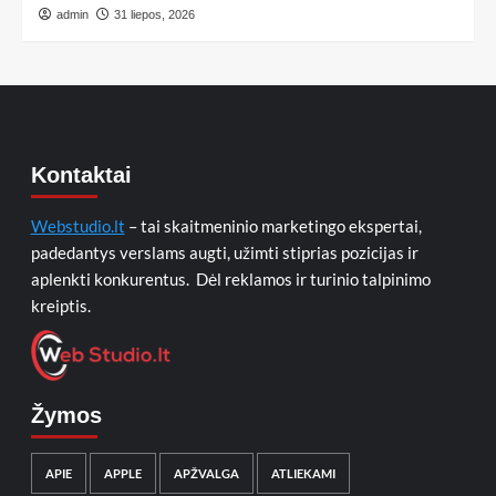
admin
31 liepos, 2026
Kontaktai
Webstudio.lt
– tai skaitmeninio marketingo ekspertai,
padedantys verslams augti, užimti stiprias pozicijas ir
aplenkti konkurentus. Dėl reklamos ir turinio talpinimo
kreiptis.
Žymos
APIE
APPLE
APŽVALGA
ATLIEKAMI