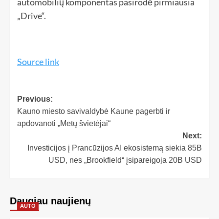
automobilių komponentas pasirodė pirmiausia
„Drive“.
Source link
Previous:
Kauno miesto savivaldybė Kaune pagerbti ir
apdovanoti „Metų švietėjai“
Next:
Investicijos į Prancūzijos AI ekosistemą siekia 85B
USD, nes „Brookfield“ įsipareigoja 20B USD
Daugiau naujienų
AUTO