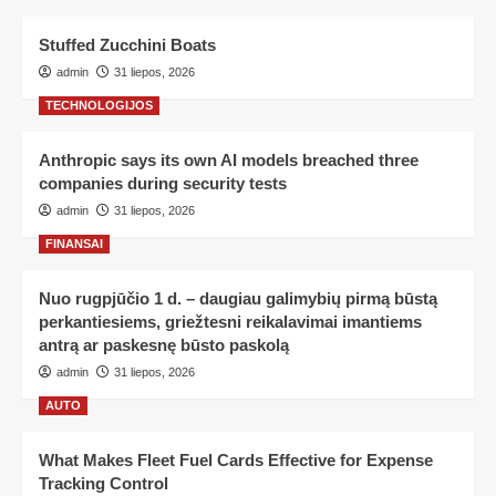
Stuffed Zucchini Boats
admin
31 liepos, 2026
TECHNOLOGIJOS
Anthropic says its own AI models breached three
companies during security tests
admin
31 liepos, 2026
FINANSAI
Nuo rugpjūčio 1 d. – daugiau galimybių pirmą būstą
perkantiesiems, griežtesni reikalavimai imantiems
antrą ar paskesnę būsto paskolą
admin
31 liepos, 2026
AUTO
What Makes Fleet Fuel Cards Effective for Expense
Tracking Control