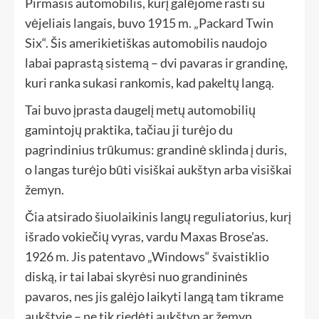
Pirmasis automobilis, kurį galėjome rasti su
vėjeliais langais, buvo 1915 m. „Packard Twin
Six“. Šis amerikietiškas automobilis naudojo
labai paprastą sistemą – dvi pavaras ir grandinę,
kuri ranka sukasi rankomis, kad pakeltų langą.
Tai buvo įprasta daugelį metų automobilių
gamintojų praktika, tačiau ji turėjo du
pagrindinius trūkumus: grandinė sklinda į duris,
o langas turėjo būti visiškai aukštyn arba visiškai
žemyn.
Čia atsirado šiuolaikinis langų reguliatorius, kurį
išrado vokiečių vyras, vardu Maxas Brose'as.
1926 m. Jis patentavo „Windows“ švaistiklio
diską, ir tai labai skyrėsi nuo grandininės
pavaros, nes jis galėjo laikyti langą tam tikrame
aukštyje – ne tik riedėti aukštyn ar žemyn.