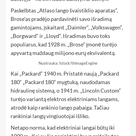
Paskelbtas „Atlaso lango švaistiklio aparatas“,
Brose'as pradėjo pardavinėti savo išradimą
gamintojams, įskaitant „Daimler“, „Volkswagen“,
„Borgward“ ir „Lloyd“. Išradimas buvo toks
populiarus, kad 1928 m. „Brose“ įmonė turėjo
apyvartą maždaug milijono eurų ekvivalentą.
Nuotrauka: Istock/thimageEngine
Kai „Packard“ 1940 m. Pristatė naują „Packard
180“ „Packard 180“ mygtuką, naudodamas
hidraulinę sistemą, o 1941 m. „Lincoln Custom“
turėjo variantą elektros elektriniams langams,
atrodė kaip rankinio lango pabaiga. Tačiau
rankiniai langų vingiuotojai išliko.
Netapo norma, kad elektriniai langai būtų iki