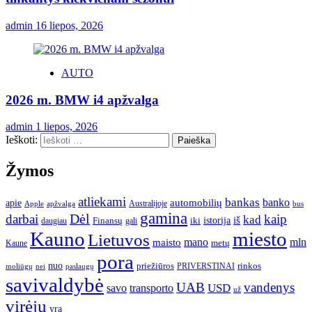
admin
16 liepos, 2026
AUTO
2026 m. BMW i4 apžvalga
admin
1 liepos, 2026
Ieškoti:
Žymos
atliekami
bankas
banko
apie
automobilių
Apple
apžvalga
Australijoje
bus
gamina
darbai
Dėl
kaip
kad
istorija
iš
Finansų
iki
daugiau
gali
Kauno
miesto
Lietuvos
mano
mln
maisto
metų
Kaune
pora
nuo
priežiūros
rinkos
paslaugų
PRIVERSTINAI
moliūgų
nei
savivaldybė
UAB
vandenys
transporto
USD
savo
už
virėjų
yra