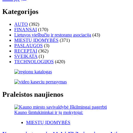
Kategorijos
AUTO
(392)
FINANSAI
(170)
Lietuvos viešbučių ir restoranų asociacija
(43)
MIESTŲ ĮDOMYBĖS
(371)
PASLAUGOS
(3)
RECEPTAI
(362)
SVEIKATA
(1)
TECHNOLOGIJOS
(420)
Praleistos naujienos
MIESTŲ ĮDOMYBĖS