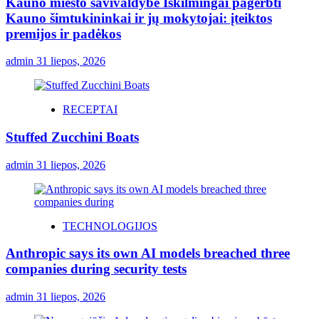
Kauno miesto savivaldybė Iškilmingai pagerbti
Kauno šimtukininkai ir jų mokytojai: įteiktos
premijos ir padėkos
admin
31 liepos, 2026
RECEPTAI
Stuffed Zucchini Boats
admin
31 liepos, 2026
TECHNOLOGIJOS
Anthropic says its own AI models breached three
companies during security tests
admin
31 liepos, 2026