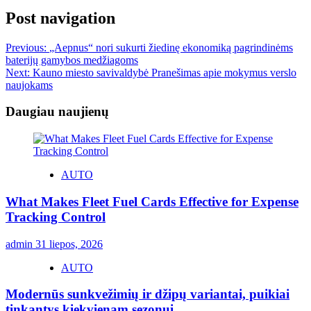
Post navigation
Previous:
„Aepnus“ nori sukurti žiedinę ekonomiką pagrindinėms
baterijų gamybos medžiagoms
Next:
Kauno miesto savivaldybė Pranešimas apie mokymus verslo
naujokams
Daugiau naujienų
AUTO
What Makes Fleet Fuel Cards Effective for Expense
Tracking Control
admin
31 liepos, 2026
AUTO
Modernūs sunkvežimių ir džipų variantai, puikiai
tinkantys kiekvienam sezonui