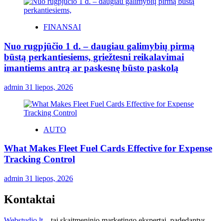
FINANSAI
Nuo rugpjūčio 1 d. – daugiau galimybių pirmą
būstą perkantiesiems, griežtesni reikalavimai
imantiems antrą ar paskesnę būsto paskolą
admin
31 liepos, 2026
AUTO
What Makes Fleet Fuel Cards Effective for Expense
Tracking Control
admin
31 liepos, 2026
Kontaktai
Webstudio.lt
– tai skaitmeninio marketingo ekspertai, padedantys