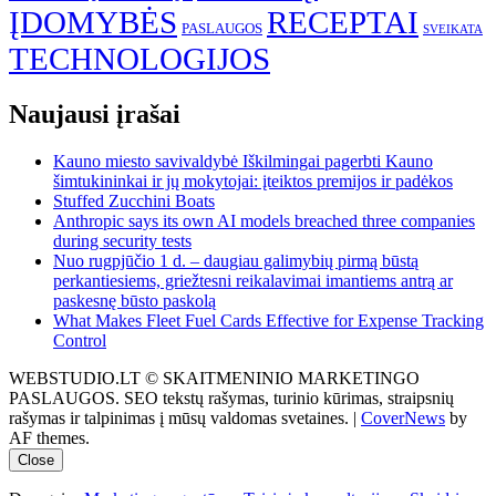
ĮDOMYBĖS
RECEPTAI
PASLAUGOS
SVEIKATA
TECHNOLOGIJOS
Naujausi įrašai
Kauno miesto savivaldybė Iškilmingai pagerbti Kauno
šimtukininkai ir jų mokytojai: įteiktos premijos ir padėkos
Stuffed Zucchini Boats
Anthropic says its own AI models breached three companies
during security tests
Nuo rugpjūčio 1 d. – daugiau galimybių pirmą būstą
perkantiesiems, griežtesni reikalavimai imantiems antrą ar
paskesnę būsto paskolą
What Makes Fleet Fuel Cards Effective for Expense Tracking
Control
WEBSTUDIO.LT © SKAITMENINIO MARKETINGO
PASLAUGOS. SEO tekstų rašymas, turinio kūrimas, straipsnių
rašymas ir talpinimas į mūsų valdomas svetaines.
|
CoverNews
by
AF themes.
Close