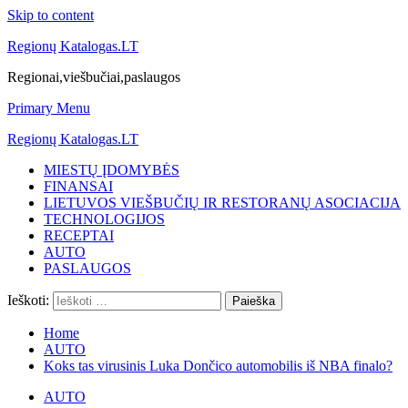
Skip to content
Regionų Katalogas.LT
Regionai,viešbučiai,paslaugos
Primary Menu
Regionų Katalogas.LT
MIESTŲ ĮDOMYBĖS
FINANSAI
LIETUVOS VIEŠBUČIŲ IR RESTORANŲ ASOCIACIJA
TECHNOLOGIJOS
RECEPTAI
AUTO
PASLAUGOS
Ieškoti:
Home
AUTO
Koks tas virusinis Luka Dončico automobilis iš NBA finalo?
AUTO