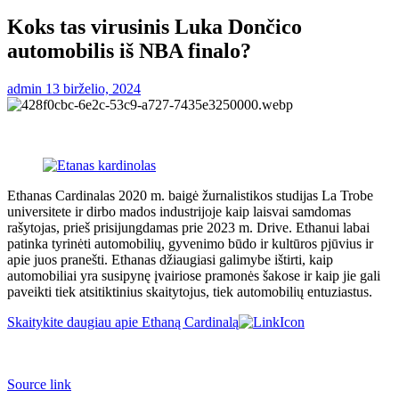
Koks tas virusinis Luka Dončico
automobilis iš NBA finalo?
admin
13 birželio, 2024
Ethanas Cardinalas 2020 m. baigė žurnalistikos studijas La Trobe
universitete ir dirbo mados industrijoje kaip laisvai samdomas
rašytojas, prieš prisijungdamas prie 2023 m. Drive. Ethanui labai
patinka tyrinėti automobilių, gyvenimo būdo ir kultūros pjūvius ir
apie juos pranešti. Ethanas džiaugiasi galimybe ištirti, kaip
automobiliai yra susipynę įvairiose pramonės šakose ir kaip jie gali
paveikti tiek atsitiktinius skaitytojus, tiek automobilių entuziastus.
Skaitykite daugiau apie Ethaną Cardinalą
Source link