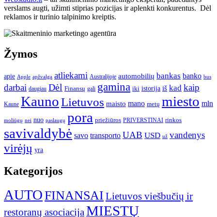
verslams augti, užimti stiprias pozicijas ir aplenkti konkurentus. Dėl
reklamos ir turinio talpinimo kreiptis.
Žymos
atliekami
bankas
banko
apie
automobilių
Apple
apžvalga
Australijoje
bus
gamina
darbai
Dėl
kaip
kad
istorija
iš
Finansų
iki
daugiau
gali
Kauno
miesto
Lietuvos
mano
mln
maisto
metų
Kaune
pora
nuo
priežiūros
rinkos
paslaugų
PRIVERSTINAI
moliūgų
nei
savivaldybė
UAB
vandenys
transporto
USD
savo
už
virėjų
yra
Kategorijos
AUTO
FINANSAI
Lietuvos viešbučių ir
MIESTŲ
restoranų asociacija