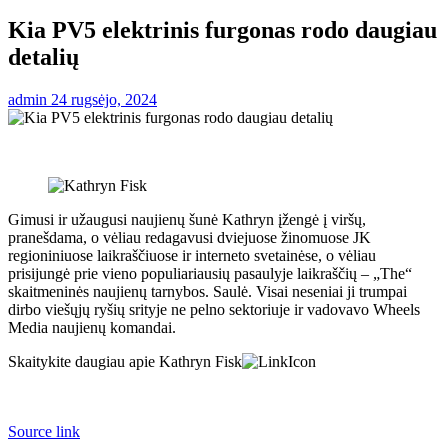
Kia PV5 elektrinis furgonas rodo daugiau
detalių
admin
24 rugsėjo, 2024
Gimusi ir užaugusi naujienų šunė Kathryn įžengė į viršų,
pranešdama, o vėliau redagavusi dviejuose žinomuose JK
regioniniuose laikraščiuose ir interneto svetainėse, o vėliau
prisijungė prie vieno populiariausių pasaulyje laikraščių – „The“
skaitmeninės naujienų tarnybos. Saulė. Visai neseniai ji trumpai
dirbo viešųjų ryšių srityje ne pelno sektoriuje ir vadovavo Wheels
Media naujienų komandai.
Skaitykite daugiau apie Kathryn Fisk
Source link