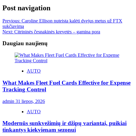
Post navigation
Previous:
Caroline Ellison nuteista kalėti dvejus metus už FTX
sukčiavimą
Next:
Citrininės česnakinės krevetės – gamina pora
Daugiau naujienų
AUTO
What Makes Fleet Fuel Cards Effective for Expense
Tracking Control
admin
31 liepos, 2026
AUTO
Modernūs sunkvežimių ir džipų variantai, puikiai
tinkantys kiekvienam sezonui