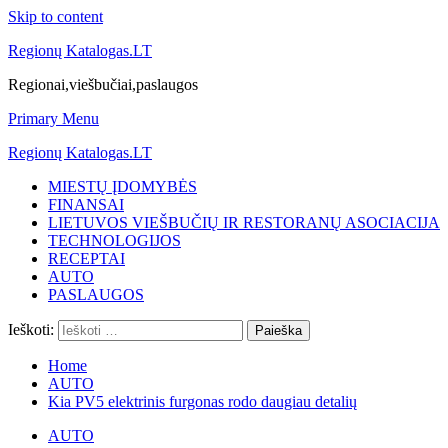
Skip to content
Regionų Katalogas.LT
Regionai,viešbučiai,paslaugos
Primary Menu
Regionų Katalogas.LT
MIESTŲ ĮDOMYBĖS
FINANSAI
LIETUVOS VIEŠBUČIŲ IR RESTORANŲ ASOCIACIJA
TECHNOLOGIJOS
RECEPTAI
AUTO
PASLAUGOS
Ieškoti:
Home
AUTO
Kia PV5 elektrinis furgonas rodo daugiau detalių
AUTO