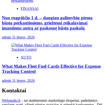
FINANSAI
Nuo rugpjūčio 1 d. – daugiau galimybių pirmą
būstą perkantiesiems, griežtesni reikalavimai
imantiems antrą ar paskesnę būsto paskolą
admin
31 liepos, 2026
AUTO
What Makes Fleet Fuel Cards Effective for Expense
Tracking Control
admin
31 liepos, 2026
Kontaktai
Webstudio.lt
– tai skaitmeninio marketingo ekspertai, padedantys
verslams augti, užimti stiprias pozicijas ir aplenkti konkurentus. Dėl