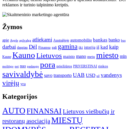
reklamos ir turinio talpinimo kreiptis.
Žymos
atliekami
bankas
banko
apie
automobilių
Apple
apžvalga
Australijoje
bus
gamina
darbai
Dėl
kaip
kad
istorija
iš
Finansų
iki
daugiau
gali
Kauno
miesto
Lietuvos
mano
mln
maisto
metų
Kaune
pora
nuo
priežiūros
rinkos
paslaugų
PRIVERSTINAI
moliūgų
nei
savivaldybė
UAB
vandenys
transporto
USD
savo
už
virėjų
yra
Kategorijos
AUTO
FINANSAI
Lietuvos viešbučių ir
MIESTŲ
restoranų asociacija