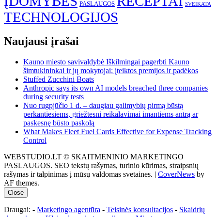
ĮDOMYBĖS
RECEPTAI
PASLAUGOS
SVEIKATA
TECHNOLOGIJOS
Naujausi įrašai
Kauno miesto savivaldybė Iškilmingai pagerbti Kauno
šimtukininkai ir jų mokytojai: įteiktos premijos ir padėkos
Stuffed Zucchini Boats
Anthropic says its own AI models breached three companies
during security tests
Nuo rugpjūčio 1 d. – daugiau galimybių pirmą būstą
perkantiesiems, griežtesni reikalavimai imantiems antrą ar
paskesnę būsto paskolą
What Makes Fleet Fuel Cards Effective for Expense Tracking
Control
WEBSTUDIO.LT © SKAITMENINIO MARKETINGO
PASLAUGOS. SEO tekstų rašymas, turinio kūrimas, straipsnių
rašymas ir talpinimas į mūsų valdomas svetaines.
|
CoverNews
by
AF themes.
Close
Draugai: -
Marketingo agentūra
-
Teisinės konsultacijos
-
Skaidrių