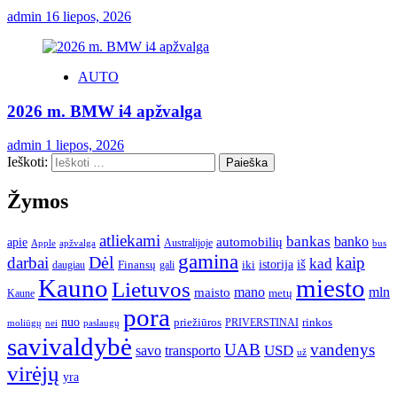
admin
16 liepos, 2026
AUTO
2026 m. BMW i4 apžvalga
admin
1 liepos, 2026
Ieškoti:
Žymos
atliekami
bankas
banko
apie
automobilių
Apple
apžvalga
Australijoje
bus
gamina
darbai
Dėl
kaip
kad
istorija
iš
Finansų
iki
daugiau
gali
Kauno
miesto
Lietuvos
mano
mln
maisto
metų
Kaune
pora
nuo
priežiūros
rinkos
paslaugų
PRIVERSTINAI
moliūgų
nei
savivaldybė
UAB
vandenys
transporto
USD
savo
už
virėjų
yra