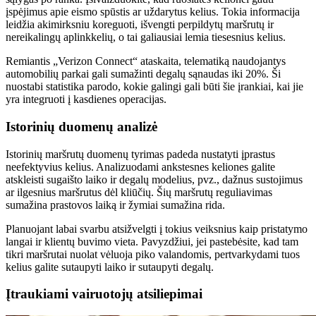
įspėjimus apie eismo spūstis ar uždarytus kelius. Tokia informacija
leidžia akimirksniu koreguoti, išvengti perpildytų maršrutų ir
nereikalingų aplinkkelių, o tai galiausiai lemia tiesesnius kelius.
Remiantis „Verizon Connect“ ataskaita, telematiką naudojantys
automobilių parkai gali sumažinti degalų sąnaudas iki 20%. Ši
nuostabi statistika parodo, kokie galingi gali būti šie įrankiai, kai jie
yra integruoti į kasdienes operacijas.
Istorinių duomenų analizė
Istorinių maršrutų duomenų tyrimas padeda nustatyti įprastus
neefektyvius kelius. Analizuodami ankstesnes keliones galite
atskleisti sugaišto laiko ir degalų modelius, pvz., dažnus sustojimus
ar ilgesnius maršrutus dėl kliūčių. Šių maršrutų reguliavimas
sumažina prastovos laiką ir žymiai sumažina rida.
Planuojant labai svarbu atsižvelgti į tokius veiksnius kaip pristatymo
langai ir klientų buvimo vieta. Pavyzdžiui, jei pastebėsite, kad tam
tikri maršrutai nuolat vėluoja piko valandomis, pertvarkydami tuos
kelius galite sutaupyti laiko ir sutaupyti degalų.
Įtraukiami vairuotojų atsiliepimai