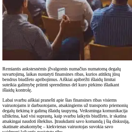
Remiantis ankstesnėmis įžvalgomis numačius numatomą degalų
suvartojimą, laikas nustatyti finansines ribas, kurios atitiktų jūsų
bendrus biudžeto apribojimus. Aiškiai apibrėžti išlaidų limitai
suteikia galimybę priimti sprendimus dėl kuro pirkimo išlaikant
išlaidų kontrolę.
Labai svarbu aiškiai pranešti apie šias finansines ribas visiems
vairuotojams ir darbuotojams, atsakingiems už transporto priemonių
degalų tiekimą ir galimą išlaidų taupymą. Veiksminga komunikacija
užtikrina, kad visi suprastų, kaip svarbu laikytis biudžeto, ir skatina
atsakingai naudoti išteklius. Įtraukdami savo komandą į šią diskusiją,
skatinate atsakomybę – kiekvienas vairuotojas suvokia savo
vaidmenį laikantis nustatytų ribų.