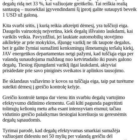
degalų ridą net 33 %, kai važiuojate greitkeliu. Tai reiškia realią
santaupą – nuosekliai įgyvendindami šį įprotį galite sutaupyti beveik
1 USD už galoną.
Kita svarbi sritis, į kurią reikia atkreipti dėmesį, yra tuščioji eiga.
Daugelis vairuotojų neįvertina, kiek degalų iššvaisto laukdami, kai
variklis veikia. Pavyzdžiui, jei laukiate automobilių stovėjimo
aikštelėje ar prie mokyklos, išjungę variklį ne tik taupote degalus,
bet ir galite žymiai sumažinti kenksmingų išmetamųjų teršalų kiekį.
JAV energetikos departamentas netgi pažymi, kad tuščiąja eiga per
valandą sunaudojama maždaug nuo ketvirtadalio iki pusės galono
degalų. Tiesiog išjungdami variklį ilgai laukdami, aktyviai
prisidedate prie savo piniginės sveikatos ir aplinkos tausojimo.
Be sklandaus važiavimo ir kovos su tuščiąja eiga, taip pat turėtume
sutelkti dėmesį į greičio kontrolę kelyje.
Greičio kontrolė tampa dar vienu itin svarbiu degalų vartojimo
efektyvumo didinimo elementu. Gali kilti pagunda pagreitinti
tolimųjų kelionių metu arba esant intensyviam eismui; tačiau
vidutinio greičio palaikymas tiesiogiai koreliuoja su geresnėmis
degalų sąnaudomis.
Tyrimai parodė, kad degalų efektyvumas smarkiai sumažėja
važiuojant didesniu nei 50 mylių per valandą greičiu dėl