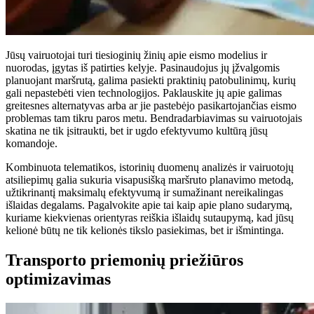
Jūsų vairuotojai turi tiesioginių žinių apie eismo modelius ir
nuorodas, įgytas iš patirties kelyje. Pasinaudojus jų įžvalgomis
planuojant maršrutą, galima pasiekti praktinių patobulinimų, kurių
gali nepastebėti vien technologijos. Paklauskite jų apie galimas
greitesnes alternatyvas arba ar jie pastebėjo pasikartojančias eismo
problemas tam tikru paros metu. Bendradarbiavimas su vairuotojais
skatina ne tik įsitraukti, bet ir ugdo efektyvumo kultūrą jūsų
komandoje.
Kombinuota telematikos, istorinių duomenų analizės ir vairuotojų
atsiliepimų galia sukuria visapusišką maršruto planavimo metodą,
užtikrinantį maksimalų efektyvumą ir sumažinant nereikalingas
išlaidas degalams. Pagalvokite apie tai kaip apie plano sudarymą,
kuriame kiekvienas orientyras reiškia išlaidų sutaupymą, kad jūsų
kelionė būtų ne tik kelionės tikslo pasiekimas, bet ir išmintinga.
Transporto priemonių priežiūros
optimizavimas