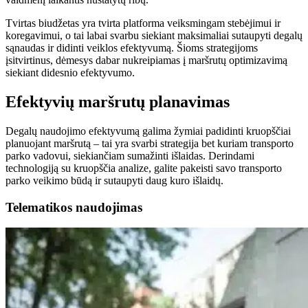
Tvirtas biudžetas yra tvirta platforma veiksmingam stebėjimui ir
koregavimui, o tai labai svarbu siekiant maksimaliai sutaupyti degalų
sąnaudas ir didinti veiklos efektyvumą. Šioms strategijoms
įsitvirtinus, dėmesys dabar nukreipiamas į maršrutų optimizavimą
siekiant didesnio efektyvumo.
Efektyvių maršrutų planavimas
Degalų naudojimo efektyvumą galima žymiai padidinti kruopščiai
planuojant maršrutą – tai yra svarbi strategija bet kuriam transporto
parko vadovui, siekiančiam sumažinti išlaidas. Derindami
technologiją su kruopščia analize, galite pakeisti savo transporto
parko veikimo būdą ir sutaupyti daug kuro išlaidų.
Telematikos naudojimas