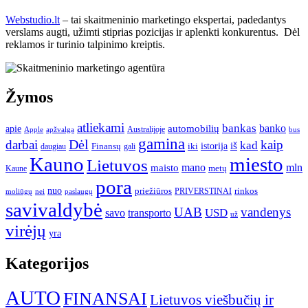
Webstudio.lt
– tai skaitmeninio marketingo ekspertai, padedantys
verslams augti, užimti stiprias pozicijas ir aplenkti konkurentus. Dėl
reklamos ir turinio talpinimo kreiptis.
Žymos
atliekami
bankas
banko
apie
automobilių
Apple
apžvalga
Australijoje
bus
gamina
darbai
Dėl
kaip
kad
istorija
iš
Finansų
iki
daugiau
gali
Kauno
miesto
Lietuvos
mano
mln
maisto
metų
Kaune
pora
nuo
priežiūros
rinkos
paslaugų
PRIVERSTINAI
moliūgų
nei
savivaldybė
UAB
vandenys
transporto
USD
savo
už
virėjų
yra
Kategorijos
AUTO
FINANSAI
Lietuvos viešbučių ir