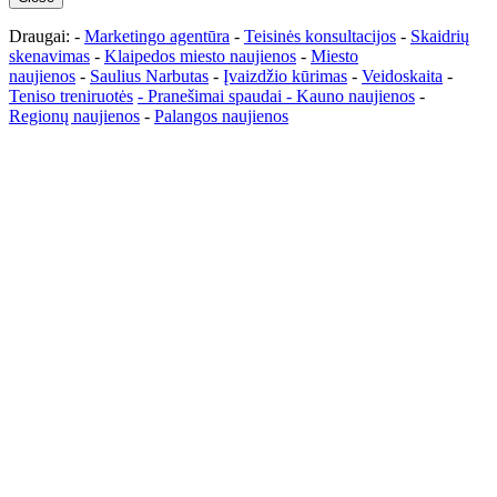
Draugai: -
Marketingo agentūra
-
Teisinės konsultacijos
-
Skaidrių
skenavimas
-
Klaipedos miesto naujienos
-
Miesto
naujienos
-
Saulius Narbutas
-
Įvaizdžio kūrimas
-
Veidoskaita
-
Teniso treniruotės
- Pranešimai spaudai -
Kauno naujienos
-
Regionų naujienos
-
Palangos naujienos