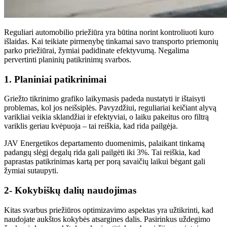
Reguliari automobilio priežiūra yra būtina norint kontroliuoti kuro
išlaidas. Kai teikiate pirmenybę tinkamai savo transporto priemonių
parko priežiūrai, žymiai padidinate efektyvumą. Negalima
pervertinti planinių patikrinimų svarbos.
1. Planiniai patikrinimai
Griežto tikrinimo grafiko laikymasis padeda nustatyti ir ištaisyti
problemas, kol jos neišsiplės. Pavyzdžiui, reguliariai keičiant alyvą
varikliai veikia sklandžiai ir efektyviai, o laiku pakeitus oro filtrą
variklis geriau kvėpuoja – tai reiškia, kad rida pailgėja.
JAV Energetikos departamento duomenimis, palaikant tinkamą
padangų slėgį degalų rida gali pailgėti iki 3%. Tai reiškia, kad
paprastas patikrinimas kartą per porą savaičių laikui bėgant gali
žymiai sutaupyti.
2- Kokybiškų dalių naudojimas
Kitas svarbus priežiūros optimizavimo aspektas yra užtikrinti, kad
naudojate aukštos kokybės atsargines dalis. Pasirinkus uždegimo