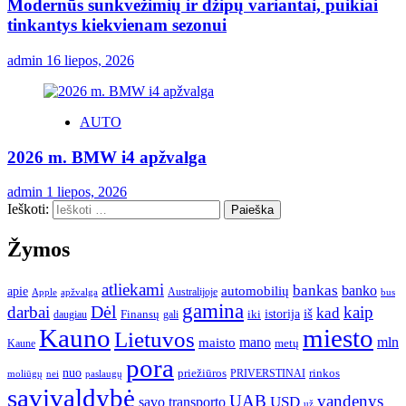
Modernūs sunkvežimių ir džipų variantai, puikiai
tinkantys kiekvienam sezonui
admin
16 liepos, 2026
AUTO
2026 m. BMW i4 apžvalga
admin
1 liepos, 2026
Ieškoti:
Žymos
atliekami
bankas
banko
apie
automobilių
Apple
apžvalga
Australijoje
bus
gamina
darbai
Dėl
kaip
kad
istorija
iš
Finansų
iki
daugiau
gali
Kauno
miesto
Lietuvos
mano
mln
maisto
metų
Kaune
pora
nuo
priežiūros
rinkos
paslaugų
PRIVERSTINAI
moliūgų
nei
savivaldybė
UAB
vandenys
transporto
USD
savo
už