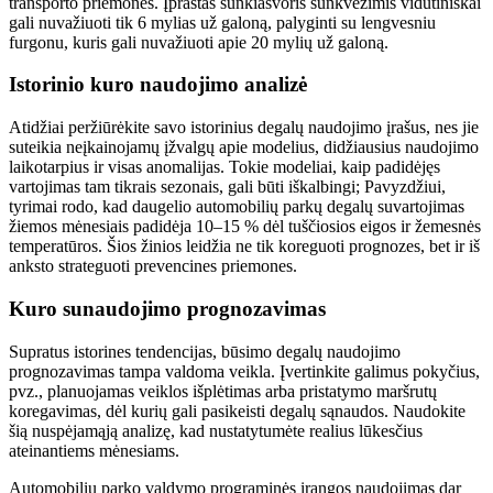
transporto priemonės. Įprastas sunkiasvoris sunkvežimis vidutiniškai
gali nuvažiuoti tik 6 mylias už galoną, palyginti su lengvesniu
furgonu, kuris gali nuvažiuoti apie 20 mylių už galoną.
Istorinio kuro naudojimo analizė
Atidžiai peržiūrėkite savo istorinius degalų naudojimo įrašus, nes jie
suteikia neįkainojamų įžvalgų apie modelius, didžiausius naudojimo
laikotarpius ir visas anomalijas. Tokie modeliai, kaip padidėjęs
vartojimas tam tikrais sezonais, gali būti iškalbingi; Pavyzdžiui,
tyrimai rodo, kad daugelio automobilių parkų degalų suvartojimas
žiemos mėnesiais padidėja 10–15 % dėl tuščiosios eigos ir žemesnės
temperatūros. Šios žinios leidžia ne tik koreguoti prognozes, bet ir iš
anksto strateguoti prevencines priemones.
Kuro sunaudojimo prognozavimas
Supratus istorines tendencijas, būsimo degalų naudojimo
prognozavimas tampa valdoma veikla. Įvertinkite galimus pokyčius,
pvz., planuojamas veiklos išplėtimas arba pristatymo maršrutų
koregavimas, dėl kurių gali pasikeisti degalų sąnaudos. Naudokite
šią nuspėjamąją analizę, kad nustatytumėte realius lūkesčius
ateinantiems mėnesiams.
Automobilių parko valdymo programinės įrangos naudojimas dar