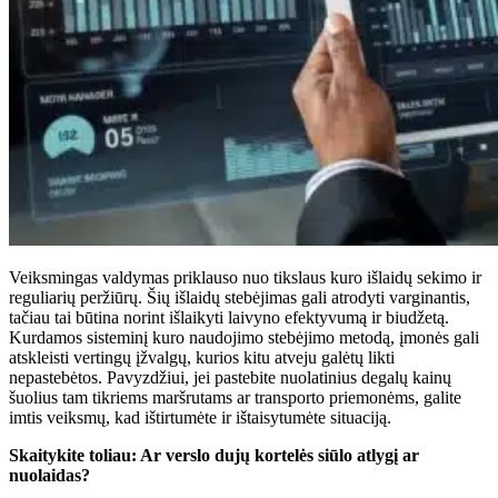
Veiksmingas valdymas priklauso nuo tikslaus kuro išlaidų sekimo ir
reguliarių peržiūrų. Šių išlaidų stebėjimas gali atrodyti varginantis,
tačiau tai būtina norint išlaikyti laivyno efektyvumą ir biudžetą.
Kurdamos sisteminį kuro naudojimo stebėjimo metodą, įmonės gali
atskleisti vertingų įžvalgų, kurios kitu atveju galėtų likti
nepastebėtos. Pavyzdžiui, jei pastebite nuolatinius degalų kainų
šuolius tam tikriems maršrutams ar transporto priemonėms, galite
imtis veiksmų, kad ištirtumėte ir ištaisytumėte situaciją.
Skaitykite toliau: Ar verslo dujų kortelės siūlo atlygį ar
nuolaidas?