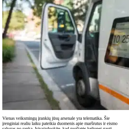
Vienas veiksmingų įrankių jūsų arsenale yra telematika. Šie
įrenginiai realiu laiku pateikia duomenis apie maršrutus ir eismo
sąlygas po ranka. Įsivaizduokite, kad ruošiatės kelionei gauti