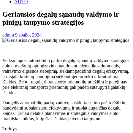
AUTO
Geriausios degalų sąnaudų valdymo ir
pinigų taupymo strategijos
admin
9 spalio, 2024
Veiksmingos automobilių parko degalų sąnaudų valdymo strategijos
apima maršrutų optimizavimą naudojant telematikos duomenis,
vairavimo elgsenos stebėjimą, siekiant padidinti degalų efektyvumą,
ir degalų kortelių naudojimą siekiant geriau sekti ir kontroliuoti
išlaidas. Be to, reguliari transporto priemonių priežiūra ir perėjimas
prie elektrinių transporto priemonių gali padėti sutaupyti ilgalaikių
išlaidų.
Daugelis automobilių parkų vadovų susiduria su tuo pačiu iššūkiu,
bandydami subalansuoti efektyvumą ir nuolat augančias degalų
kainas. Tačiau detalus planavimas ir strateginis valdymas siūlo
praktiškus būdus, kaip šias išlaidas paversti taupymu.
Turinys