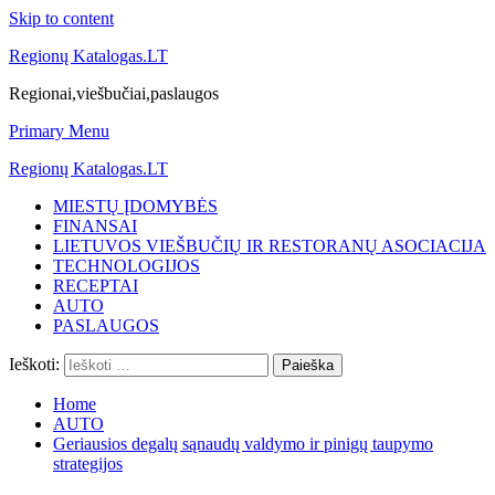
Skip to content
Regionų Katalogas.LT
Regionai,viešbučiai,paslaugos
Primary Menu
Regionų Katalogas.LT
MIESTŲ ĮDOMYBĖS
FINANSAI
LIETUVOS VIEŠBUČIŲ IR RESTORANŲ ASOCIACIJA
TECHNOLOGIJOS
RECEPTAI
AUTO
PASLAUGOS
Ieškoti:
Home
AUTO
Geriausios degalų sąnaudų valdymo ir pinigų taupymo
strategijos