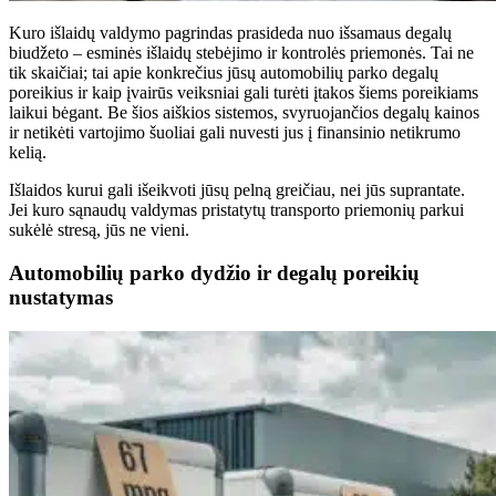
Kuro išlaidų valdymo pagrindas prasideda nuo išsamaus degalų
biudžeto – esminės išlaidų stebėjimo ir kontrolės priemonės. Tai ne
tik skaičiai; tai apie konkrečius jūsų automobilių parko degalų
poreikius ir kaip įvairūs veiksniai gali turėti įtakos šiems poreikiams
laikui bėgant. Be šios aiškios sistemos, svyruojančios degalų kainos
ir netikėti vartojimo šuoliai gali nuvesti jus į finansinio netikrumo
kelią.
Išlaidos kurui gali išeikvoti jūsų pelną greičiau, nei jūs suprantate.
Jei kuro sąnaudų valdymas pristatytų transporto priemonių parkui
sukėlė stresą, jūs ne vieni.
Automobilių parko dydžio ir degalų poreikių
nustatymas