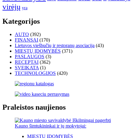
virėjų
yra
Kategorijos
AUTO
(392)
FINANSAI
(170)
Lietuvos viešbučių ir restoranų asociacija
(43)
MIESTŲ ĮDOMYBĖS
(371)
PASLAUGOS
(3)
RECEPTAI
(362)
SVEIKATA
(1)
TECHNOLOGIJOS
(420)
Praleistos naujienos
MIESTŲ ĮDOMYBĖS