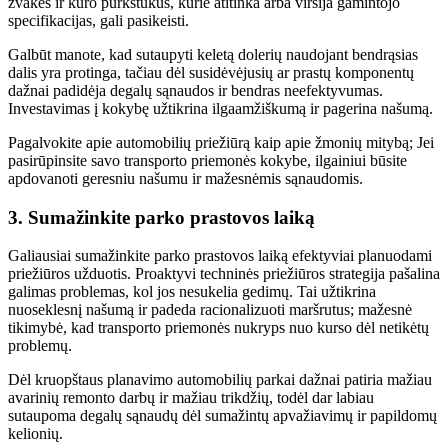
žvakes ir kuro purkštukus, kurie atitinka arba viršija gamintojo
specifikacijas, gali pasikeisti.
Galbūt manote, kad sutaupyti keletą dolerių naudojant bendrąsias
dalis yra protinga, tačiau dėl susidėvėjusių ar prastų komponentų
dažnai padidėja degalų sąnaudos ir bendras neefektyvumas.
Investavimas į kokybę užtikrina ilgaamžiškumą ir pagerina našumą.
Pagalvokite apie automobilių priežiūrą kaip apie žmonių mitybą; Jei
pasirūpinsite savo transporto priemonės kokybe, ilgainiui būsite
apdovanoti geresniu našumu ir mažesnėmis sąnaudomis.
3. Sumažinkite parko prastovos laiką
Galiausiai sumažinkite parko prastovos laiką efektyviai planuodami
priežiūros užduotis. Proaktyvi techninės priežiūros strategija pašalina
galimas problemas, kol jos nesukelia gedimų. Tai užtikrina
nuoseklesnį našumą ir padeda racionalizuoti maršrutus; mažesnė
tikimybė, kad transporto priemonės nukryps nuo kurso dėl netikėtų
problemų.
Dėl kruopštaus planavimo automobilių parkai dažnai patiria mažiau
avarinių remonto darbų ir mažiau trikdžių, todėl dar labiau
sutaupoma degalų sąnaudų dėl sumažintų apvažiavimų ir papildomų
kelionių.