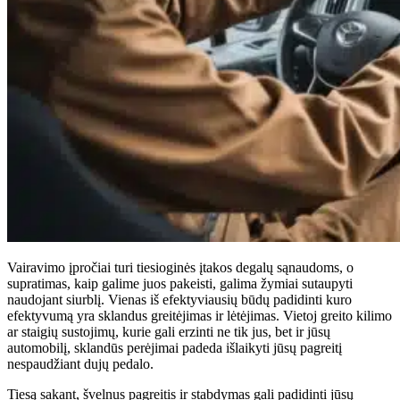
Vairavimo įpročiai turi tiesioginės įtakos degalų sąnaudoms, o
supratimas, kaip galime juos pakeisti, galima žymiai sutaupyti
naudojant siurblį. Vienas iš efektyviausių būdų padidinti kuro
efektyvumą yra sklandus greitėjimas ir lėtėjimas. Vietoj greito kilimo
ar staigių sustojimų, kurie gali erzinti ne tik jus, bet ir jūsų
automobilį, sklandūs perėjimai padeda išlaikyti jūsų pagreitį
nespaudžiant dujų pedalo.
Tiesą sakant, švelnus pagreitis ir stabdymas gali padidinti jūsų