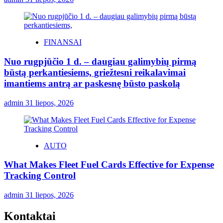
FINANSAI
Nuo rugpjūčio 1 d. – daugiau galimybių pirmą
būstą perkantiesiems, griežtesni reikalavimai
imantiems antrą ar paskesnę būsto paskolą
admin
31 liepos, 2026
AUTO
What Makes Fleet Fuel Cards Effective for Expense
Tracking Control
admin
31 liepos, 2026
Kontaktai