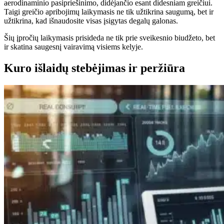
aerodinaminio pasipriešinimo, didėjančio esant didesniam greičiui.
Taigi greičio apribojimų laikymasis ne tik užtikrina saugumą, bet ir
užtikrina, kad išnaudosite visas įsigytas degalų galonas.
Šių įpročių laikymasis prisideda ne tik prie sveikesnio biudžeto, bet
ir skatina saugesnį vairavimą visiems kelyje.
Kuro išlaidų stebėjimas ir peržiūra