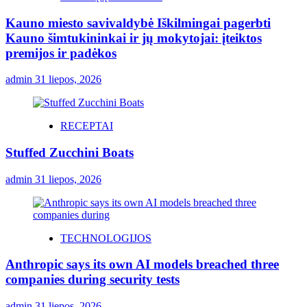
Kauno miesto savivaldybė Iškilmingai pagerbti
Kauno šimtukininkai ir jų mokytojai: įteiktos
premijos ir padėkos
admin
31 liepos, 2026
RECEPTAI
Stuffed Zucchini Boats
admin
31 liepos, 2026
TECHNOLOGIJOS
Anthropic says its own AI models breached three
companies during security tests
admin
31 liepos, 2026