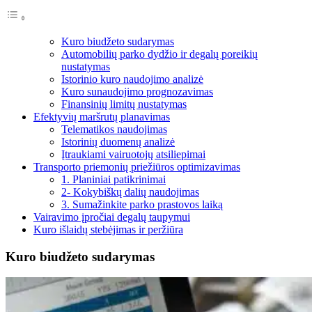
Kuro biudžeto sudarymas
Automobilių parko dydžio ir degalų poreikių
nustatymas
Istorinio kuro naudojimo analizė
Kuro sunaudojimo prognozavimas
Finansinių limitų nustatymas
Efektyvių maršrutų planavimas
Telematikos naudojimas
Istorinių duomenų analizė
Įtraukiami vairuotojų atsiliepimai
Transporto priemonių priežiūros optimizavimas
1. Planiniai patikrinimai
2- Kokybiškų dalių naudojimas
3. Sumažinkite parko prastovos laiką
Vairavimo įpročiai degalų taupymui
Kuro išlaidų stebėjimas ir peržiūra
Kuro biudžeto sudarymas