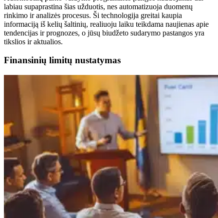
labiau supaprastina šias užduotis, nes automatizuoja duomenų
rinkimo ir analizės procesus. Ši technologija greitai kaupia
informaciją iš kelių šaltinių, realiuoju laiku teikdama naujienas apie
tendencijas ir prognozes, o jūsų biudžeto sudarymo pastangos yra
tikslios ir aktualios.
Finansinių limitų nustatymas