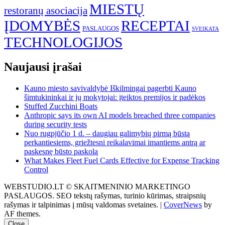
MIESTŲ
restoranų asociacija
ĮDOMYBĖS
RECEPTAI
PASLAUGOS
SVEIKATA
TECHNOLOGIJOS
Naujausi įrašai
Kauno miesto savivaldybė Iškilmingai pagerbti Kauno
šimtukininkai ir jų mokytojai: įteiktos premijos ir padėkos
Stuffed Zucchini Boats
Anthropic says its own AI models breached three companies
during security tests
Nuo rugpjūčio 1 d. – daugiau galimybių pirmą būstą
perkantiesiems, griežtesni reikalavimai imantiems antrą ar
paskesnę būsto paskolą
What Makes Fleet Fuel Cards Effective for Expense Tracking
Control
WEBSTUDIO.LT © SKAITMENINIO MARKETINGO
PASLAUGOS. SEO tekstų rašymas, turinio kūrimas, straipsnių
rašymas ir talpinimas į mūsų valdomas svetaines.
|
CoverNews
by
AF themes.
Close