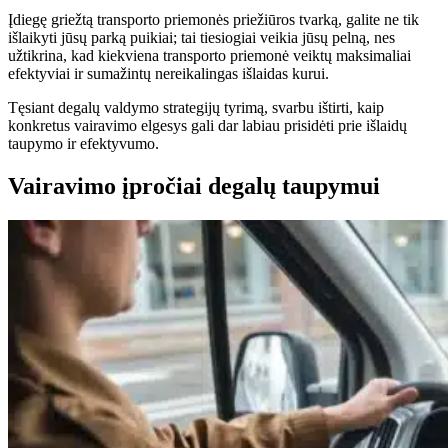
Įdiegę griežtą transporto priemonės priežiūros tvarką, galite ne tik
išlaikyti jūsų parką puikiai; tai tiesiogiai veikia jūsų pelną, nes
užtikrina, kad kiekviena transporto priemonė veiktų maksimaliai
efektyviai ir sumažintų nereikalingas išlaidas kurui.
Tęsiant degalų valdymo strategijų tyrimą, svarbu ištirti, kaip
konkretus vairavimo elgesys gali dar labiau prisidėti prie išlaidų
taupymo ir efektyvumo.
Vairavimo įpročiai degalų taupymui