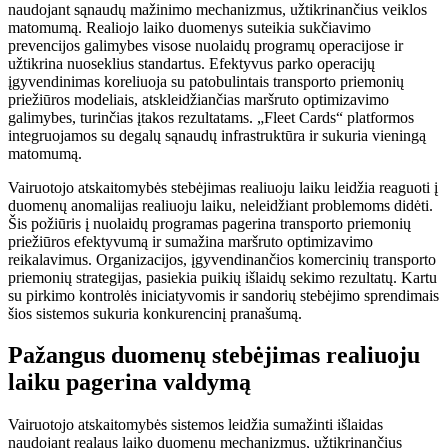
naudojant sąnaudų mažinimo mechanizmus, užtikrinančius veiklos
matomumą. Realiojo laiko duomenys suteikia sukčiavimo
prevencijos galimybes visose nuolaidų programų operacijose ir
užtikrina nuoseklius standartus. Efektyvus parko operacijų
įgyvendinimas koreliuoja su patobulintais transporto priemonių
priežiūros modeliais, atskleidžiančias maršruto optimizavimo
galimybes, turinčias įtakos rezultatams. „Fleet Cards“ platformos
integruojamos su degalų sąnaudų infrastruktūra ir sukuria vieningą
matomumą.
Vairuotojo atskaitomybės stebėjimas realiuoju laiku leidžia reaguoti į
duomenų anomalijas realiuoju laiku, neleidžiant problemoms didėti.
Šis požiūris į nuolaidų programas pagerina transporto priemonių
priežiūros efektyvumą ir sumažina maršruto optimizavimo
reikalavimus. Organizacijos, įgyvendinančios komercinių transporto
priemonių strategijas, pasiekia puikių išlaidų sekimo rezultatų. Kartu
su pirkimo kontrolės iniciatyvomis ir sandorių stebėjimo sprendimais
šios sistemos sukuria konkurencinį pranašumą.
Pažangus duomenų stebėjimas realiuoju
laiku pagerina valdymą
Vairuotojo atskaitomybės sistemos leidžia sumažinti išlaidas
naudojant realaus laiko duomenų mechanizmus, užtikrinančius