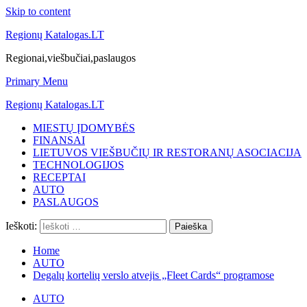
Skip to content
Regionų Katalogas.LT
Regionai,viešbučiai,paslaugos
Primary Menu
Regionų Katalogas.LT
MIESTŲ ĮDOMYBĖS
FINANSAI
LIETUVOS VIEŠBUČIŲ IR RESTORANŲ ASOCIACIJA
TECHNOLOGIJOS
RECEPTAI
AUTO
PASLAUGOS
Ieškoti:
Home
AUTO
Degalų kortelių verslo atvejis „Fleet Cards“ programose
AUTO