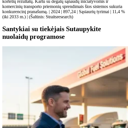
kortelių rezultatų. Kartu su degalų sąnaudų iniciatyvomis ir
komercinių transporto priemonių sprendimais šios sistemos sukuria
konkurencinį pranašumą. | 2024 | 897,24 | Sąsiaurių tyrimai | 11,4 %
(iki 2033 m.) | (Šaltinis: Straitsresearch)
Santykiai su tiekėjais Sutaupykite
nuolaidų programose