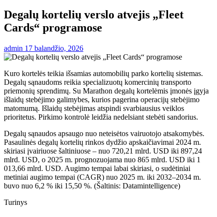
Degalų kortelių verslo atvejis „Fleet
Cards“ programose
admin
17 balandžio, 2026
Kuro kortelės teikia išsamias automobilių parko kortelių sistemas.
Degalų sąnaudoms reikia specializuotų komercinių transporto
priemonių sprendimų. Su Marathon degalų kortelėmis įmonės įgyja
išlaidų stebėjimo galimybes, kurios pagerina operacijų stebėjimo
matomumą. Išlaidų stebėjimas atspindi svarbiausius veiklos
prioritetus. Pirkimo kontrolė leidžia nedelsiant stebėti sandorius.
Degalų sąnaudos apsaugo nuo neteisėtos vairuotojo atsakomybės.
Pasaulinės degalų kortelių rinkos dydžio apskaičiavimai 2024 m.
skiriasi įvairiuose šaltiniuose – nuo ​​720,21 mlrd. USD iki 897,24
mlrd. USD, o 2025 m. prognozuojama nuo 865 mlrd. USD iki 1
013,66 mlrd. USD. Augimo tempai labai skiriasi, o sudėtiniai
metiniai augimo tempai (CAGR) nuo 2025 m. iki 2032–2034 m.
buvo nuo 6,2 % iki 15,50 %. (Šaltinis: Datamintelligence)
Turinys