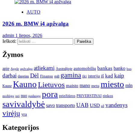
AUTO
2026 m. BMW i4 apžvalga
admin
1 liepos, 2026
Ieškoti:
Žymos
atliekami
bankas
banko
apie
automobilių
Apple
apžvalga
Australijoje
bus
gamina
darbai
Dėl
kaip
kad
istorija
iš
Finansų
iki
daugiau
gali
Kauno
miesto
Lietuvos
mano
mln
maisto
metų
Kaune
pora
nuo
priežiūros
rinkos
paslaugų
PRIVERSTINAI
moliūgų
nei
savivaldybė
UAB
vandenys
transporto
USD
savo
už
virėjų
yra
Kategorijos