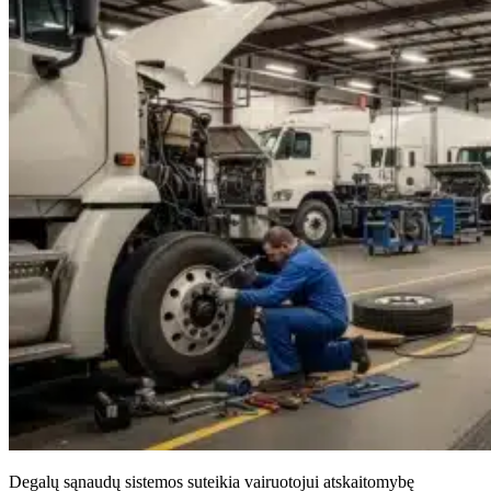
Degalų sąnaudų sistemos suteikia vairuotojui atskaitomybę