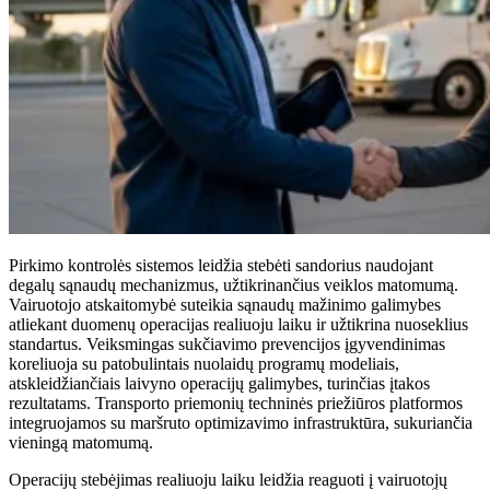
Pirkimo kontrolės sistemos leidžia stebėti sandorius naudojant
degalų sąnaudų mechanizmus, užtikrinančius veiklos matomumą.
Vairuotojo atskaitomybė suteikia sąnaudų mažinimo galimybes
atliekant duomenų operacijas realiuoju laiku ir užtikrina nuoseklius
standartus. Veiksmingas sukčiavimo prevencijos įgyvendinimas
koreliuoja su patobulintais nuolaidų programų modeliais,
atskleidžiančiais laivyno operacijų galimybes, turinčias įtakos
rezultatams. Transporto priemonių techninės priežiūros platformos
integruojamos su maršruto optimizavimo infrastruktūra, sukuriančia
vieningą matomumą.
Operacijų stebėjimas realiuoju laiku leidžia reaguoti į vairuotojų