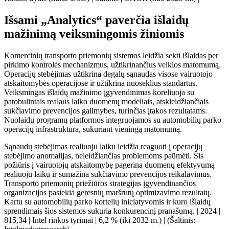
Išsami „Analytics“ paverčia išlaidų
mažinimą veiksmingomis žiniomis
Komercinių transporto priemonių sistemos leidžia sekti išlaidas per
pirkimo kontrolės mechanizmus, užtikrinančius veiklos matomumą.
Operacijų stebėjimas užtikrina degalų sąnaudas visose vairuotojo
atskaitomybės operacijose ir užtikrina nuoseklius standartus.
Veiksmingas išlaidų mažinimo įgyvendinimas koreliuoja su
patobulintais realaus laiko duomenų modeliais, atskleidžiančiais
sukčiavimo prevencijos galimybes, turinčias įtakos rezultatams.
Nuolaidų programų platformos integruojamos su automobilių parko
operacijų infrastruktūra, sukuriant vieningą matomumą.
Sąnaudų stebėjimas realiuoju laiku leidžia reaguoti į operacijų
stebėjimo anomalijas, neleidžiančias problemoms paūmėti. Šis
požiūris į vairuotojų atskaitomybę pagerina duomenų efektyvumą
realiuoju laiku ir sumažina sukčiavimo prevencijos reikalavimus.
Transporto priemonių priežiūros strategijas įgyvendinančios
organizacijos pasiekia geresnių maršrutų optimizavimo rezultatų.
Kartu su automobilių parko kortelių iniciatyvomis ir kuro išlaidų
sprendimais šios sistemos sukuria konkurencinį pranašumą. | 2024 |
815,34 | Intel rinkos tyrimai | 6,2 % (iki 2032 m.) | (Šaltinis: