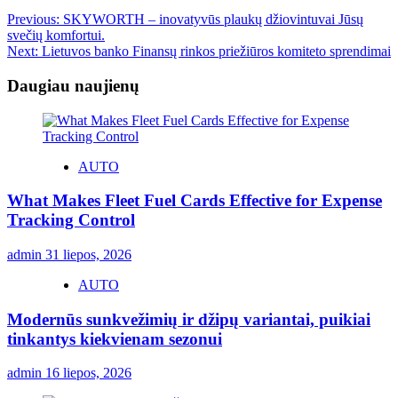
Previous:
SKYWORTH – inovatyvūs plaukų džiovintuvai Jūsų
svečių komfortui.
Next:
Lietuvos banko Finansų rinkos priežiūros komiteto sprendimai
Daugiau naujienų
AUTO
What Makes Fleet Fuel Cards Effective for Expense
Tracking Control
admin
31 liepos, 2026
AUTO
Modernūs sunkvežimių ir džipų variantai, puikiai
tinkantys kiekvienam sezonui
admin
16 liepos, 2026