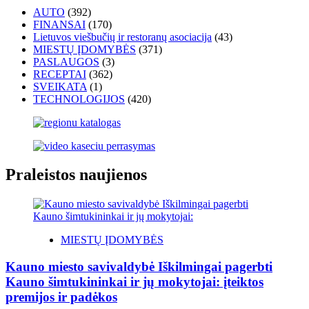
AUTO
(392)
FINANSAI
(170)
Lietuvos viešbučių ir restoranų asociacija
(43)
MIESTŲ ĮDOMYBĖS
(371)
PASLAUGOS
(3)
RECEPTAI
(362)
SVEIKATA
(1)
TECHNOLOGIJOS
(420)
Praleistos naujienos
MIESTŲ ĮDOMYBĖS
Kauno miesto savivaldybė Iškilmingai pagerbti
Kauno šimtukininkai ir jų mokytojai: įteiktos
premijos ir padėkos