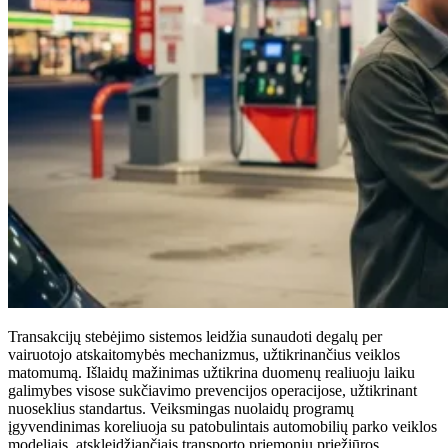
Transakcijų stebėjimo sistemos leidžia sunaudoti degalų per
vairuotojo atskaitomybės mechanizmus, užtikrinančius veiklos
matomumą. Išlaidų mažinimas užtikrina duomenų realiuoju laiku
galimybes visose sukčiavimo prevencijos operacijose, užtikrinant
nuoseklius standartus. Veiksmingas nuolaidų programų
įgyvendinimas koreliuoja su patobulintais automobilių parko veiklos
modeliais, atskleidžiančiais transporto priemonių priežiūros