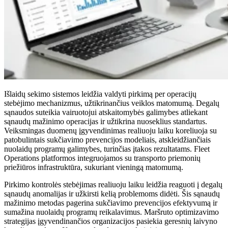
Išlaidų sekimo sistemos leidžia valdyti pirkimą per operacijų
stebėjimo mechanizmus, užtikrinančius veiklos matomumą. Degalų
sąnaudos suteikia vairuotojui atskaitomybės galimybes atliekant
sąnaudų mažinimo operacijas ir užtikrina nuoseklius standartus.
Veiksmingas duomenų įgyvendinimas realiuoju laiku koreliuoja su
patobulintais sukčiavimo prevencijos modeliais, atskleidžiančiais
nuolaidų programų galimybes, turinčias įtakos rezultatams. Fleet
Operations platformos integruojamos su transporto priemonių
priežiūros infrastruktūra, sukuriant vieningą matomumą.
Pirkimo kontrolės stebėjimas realiuoju laiku leidžia reaguoti į degalų
sąnaudų anomalijas ir užkirsti kelią problemoms didėti. Šis sąnaudų
mažinimo metodas pagerina sukčiavimo prevencijos efektyvumą ir
sumažina nuolaidų programų reikalavimus. Maršruto optimizavimo
strategijas įgyvendinančios organizacijos pasiekia geresnių laivyno