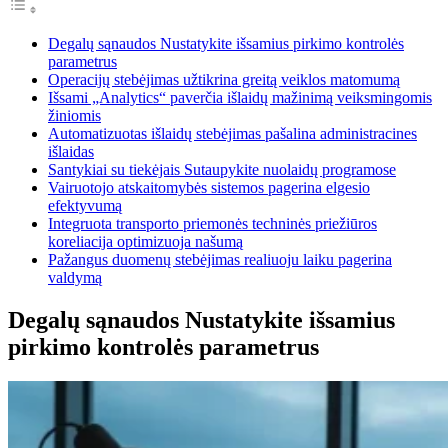
Degalų sąnaudos Nustatykite išsamius pirkimo kontrolės
parametrus
Operacijų stebėjimas užtikrina greitą veiklos matomumą
Išsami „Analytics“ paverčia išlaidų mažinimą veiksmingomis
žiniomis
Automatizuotas išlaidų stebėjimas pašalina administracines
išlaidas
Santykiai su tiekėjais Sutaupykite nuolaidų programose
Vairuotojo atskaitomybės sistemos pagerina elgesio
efektyvumą
Integruota transporto priemonės techninės priežiūros
koreliacija optimizuoja našumą
Pažangus duomenų stebėjimas realiuoju laiku pagerina
valdymą
Degalų sąnaudos Nustatykite išsamius
pirkimo kontrolės parametrus