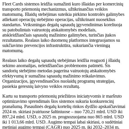
Fleet Cards sistemos leidžia sumažinti kuro išlaidas per komercinių
transporto priemonių mechanizmus, užtikrinančius veiklos
matomumą. Išlaidų stebėjimas suteikia pirkimo kontrolės galimybes
atliekant operacijų stebėjimo operacijas, užtikrinant nuoseklius
standartus. Veiksmingas degalų sąnaudų įgyvendinimas koreliuoja
su patobulintais vairuotojų atskaitomybės modeliais,
atskleidžiančiais sąnaudų mažinimo galimybes, turinčias įtakos
rezultatams. Realaus laiko duomenų platformos integruojamos su
sukčiavimo prevencijos infrastruktūra, sukuriančia vieningą
matomumą.
Realaus laiko degalų sąnaudų stebėjimas leidžia reaguoti į išlaidų
sekimo anomalijas, neleidžiančias problemoms paūmėti. Šis
sandorių stebėjimo metodas pagerina vairuotojų atskaitomybės
efektyvumą ir sumažina sąnaudų mažinimo reikalavimus.
Organizacijos, įgyvendinančios nuolaidų programų strategijas,
pasiekia geresnių laivyno veiklos rezultatų.
Kartu su transporto priemonių priežiūros iniciatyvomis ir maršruto
optimizavimo sprendimais šios sistemos sukuria konkurencinį
pranašumą. Pasaulinės degalų kortelių rinkos dydžio apskaičiavimai
2024 m. skiriasi įvairiuose šaltiniuose – nuo ​​720,21 mlrd. USD iki
897,24 mlrd. USD, o 2025 m. prognozuojama nuo 865 mlrd. USD
iki 1 013,66 mlrd. USD. Augimo tempai labai skiriasi, o sudėtiniai
metiniai augimo tempai (CAGR) nuo 2025 m. iki 2032–2034 m.