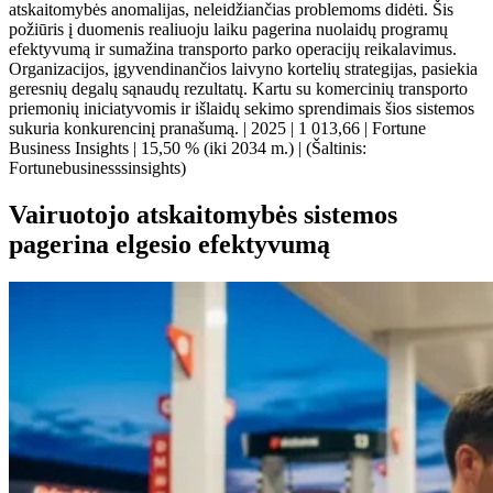
atskaitomybės anomalijas, neleidžiančias problemoms didėti. Šis
požiūris į duomenis realiuoju laiku pagerina nuolaidų programų
efektyvumą ir sumažina transporto parko operacijų reikalavimus.
Organizacijos, įgyvendinančios laivyno kortelių strategijas, pasiekia
geresnių degalų sąnaudų rezultatų. Kartu su komercinių transporto
priemonių iniciatyvomis ir išlaidų sekimo sprendimais šios sistemos
sukuria konkurencinį pranašumą. | 2025 | 1 013,66 | Fortune
Business Insights | 15,50 % (iki 2034 m.) | (Šaltinis:
Fortunebusinesssinsights)
Vairuotojo atskaitomybės sistemos
pagerina elgesio efektyvumą