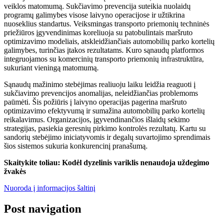
veiklos matomumą. Sukčiavimo prevencija suteikia nuolaidų
programų galimybes visose laivyno operacijose ir užtikrina
nuoseklius standartus. Veiksmingas transporto priemonių techninės
priežiūros įgyvendinimas koreliuoja su patobulintais maršruto
optimizavimo modeliais, atskleidžiančiais automobilių parko kortelių
galimybes, turinčias įtakos rezultatams. Kuro sąnaudų platformos
integruojamos su komercinių transporto priemonių infrastruktūra,
sukuriant vieningą matomumą.
Sąnaudų mažinimo stebėjimas realiuoju laiku leidžia reaguoti į
sukčiavimo prevencijos anomalijas, neleidžiančias problemoms
paūmėti. Šis požiūris į laivyno operacijas pagerina maršruto
optimizavimo efektyvumą ir sumažina automobilių parko kortelių
reikalavimus. Organizacijos, įgyvendinančios išlaidų sekimo
strategijas, pasiekia geresnių pirkimo kontrolės rezultatų. Kartu su
sandorių stebėjimo iniciatyvomis ir degalų suvartojimo sprendimais
šios sistemos sukuria konkurencinį pranašumą.
Skaitykite toliau: Kodėl dyzelinis variklis nenaudoja uždegimo
žvakės
Nuoroda į informacijos šaltinį
Post navigation