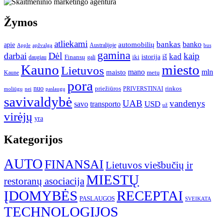
Žymos
atliekami
bankas
banko
apie
automobilių
Apple
apžvalga
Australijoje
bus
gamina
darbai
Dėl
kaip
kad
istorija
iš
Finansų
iki
daugiau
gali
Kauno
miesto
Lietuvos
mano
mln
maisto
metų
Kaune
pora
nuo
priežiūros
rinkos
paslaugų
PRIVERSTINAI
moliūgų
nei
savivaldybė
UAB
vandenys
transporto
USD
savo
už
virėjų
yra
Kategorijos
AUTO
FINANSAI
Lietuvos viešbučių ir
MIESTŲ
restoranų asociacija
ĮDOMYBĖS
RECEPTAI
PASLAUGOS
SVEIKATA
TECHNOLOGIJOS