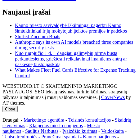
Naujausi įrašai
Kauno miesto savivaldybė Iškilmingai pagerbti Kauno
šimtukininkai ir jų mokytojai: įteiktos premijos ir padėkos
Stuffed Zucchini Boats
Anthropic says its own AI models breached three companies
during security tests
Nuo rugpjūčio 1 d. – daugiau galimybių pirmą būstą
perkantiesiems, griežtesni reikalavimai imantiems antrą ar
paskesnę būsto paskolą
What Makes Fleet Fuel Cards Effective for Expense Tracking
Control
WEBSTUDIO.LT © SKAITMENINIO MARKETINGO
PASLAUGOS. SEO tekstų rašymas, turinio kūrimas, straipsnių
rašymas ir talpinimas į mūsų valdomas svetaines.
|
CoverNews
by
AF themes.
Close
Draugai: -
Marketingo agentūra
-
Teisinės konsultacijos
-
Skaidrių
skenavimas
-
Klaipedos miesto naujienos
-
Miesto
naujienos
-
Saulius Narbutas
-
Įvaizdžio kūrimas
-
Veidoskaita
-
Teniso treniruotės
- Pranešimai spaudai -
Kauno naujienos
-