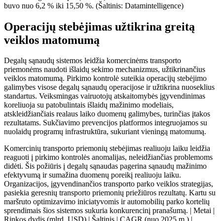
buvo nuo 6,2 % iki 15,50 %. (Šaltinis: Datamintelligence)
Operacijų stebėjimas užtikrina greitą
veiklos matomumą
Degalų sąnaudų sistemos leidžia komercinėms transporto
priemonėms naudoti išlaidų sekimo mechanizmus, užtikrinančius
veiklos matomumą. Pirkimo kontrolė suteikia operacijų stebėjimo
galimybes visose degalų sąnaudų operacijose ir užtikrina nuoseklius
standartus. Veiksmingas vairuotojų atskaitomybės įgyvendinimas
koreliuoja su patobulintais išlaidų mažinimo modeliais,
atskleidžiančiais realaus laiko duomenų galimybes, turinčias įtakos
rezultatams. Sukčiavimo prevencijos platformos integruojamos su
nuolaidų programų infrastruktūra, sukuriant vieningą matomumą.
Komercinių transporto priemonių stebėjimas realiuoju laiku leidžia
reaguoti į pirkimo kontrolės anomalijas, neleidžiančias problemoms
didėti. Šis požiūris į degalų sąnaudas pagerina sąnaudų mažinimo
efektyvumą ir sumažina duomenų poreikį realiuoju laiku.
Organizacijos, įgyvendinančios transporto parko veiklos strategijas,
pasiekia geresnių transporto priemonių priežiūros rezultatų. Kartu su
maršruto optimizavimo iniciatyvomis ir automobilių parko kortelių
sprendimais šios sistemos sukuria konkurencinį pranašumą. | Metai |
Rinkos dydis (mlrd. USD) | Šaltinis | CAGR (nuo 2025 m.) |