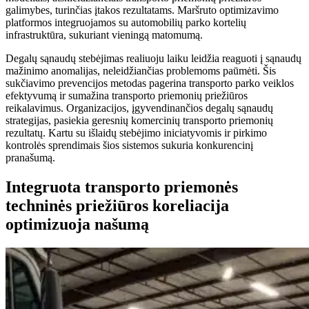
galimybes, turinčias įtakos rezultatams. Maršruto optimizavimo
platformos integruojamos su automobilių parko kortelių
infrastruktūra, sukuriant vieningą matomumą.
Degalų sąnaudų stebėjimas realiuoju laiku leidžia reaguoti į sąnaudų
mažinimo anomalijas, neleidžiančias problemoms paūmėti. Šis
sukčiavimo prevencijos metodas pagerina transporto parko veiklos
efektyvumą ir sumažina transporto priemonių priežiūros
reikalavimus. Organizacijos, įgyvendinančios degalų sąnaudų
strategijas, pasiekia geresnių komercinių transporto priemonių
rezultatų. Kartu su išlaidų stebėjimo iniciatyvomis ir pirkimo
kontrolės sprendimais šios sistemos sukuria konkurencinį
pranašumą.
Integruota transporto priemonės
techninės priežiūros koreliacija
optimizuoja našumą