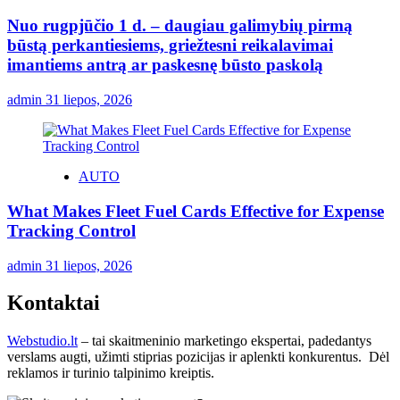
Nuo rugpjūčio 1 d. – daugiau galimybių pirmą
būstą perkantiesiems, griežtesni reikalavimai
imantiems antrą ar paskesnę būsto paskolą
admin
31 liepos, 2026
AUTO
What Makes Fleet Fuel Cards Effective for Expense
Tracking Control
admin
31 liepos, 2026
Kontaktai
Webstudio.lt
– tai skaitmeninio marketingo ekspertai, padedantys
verslams augti, užimti stiprias pozicijas ir aplenkti konkurentus. Dėl
reklamos ir turinio talpinimo kreiptis.