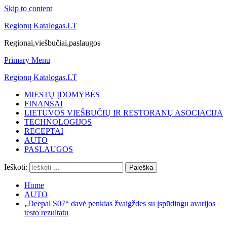
Skip to content
Regionų Katalogas.LT
Regionai,viešbučiai,paslaugos
Primary Menu
Regionų Katalogas.LT
MIESTŲ ĮDOMYBĖS
FINANSAI
LIETUVOS VIEŠBUČIŲ IR RESTORANŲ ASOCIACIJA
TECHNOLOGIJOS
RECEPTAI
AUTO
PASLAUGOS
Ieškoti:
Home
AUTO
„Deepal S07“ davė penkias žvaigždes su įspūdingu avarijos
testo rezultatu