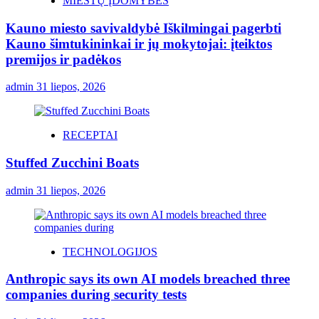
MIESTŲ ĮDOMYBĖS
Kauno miesto savivaldybė Iškilmingai pagerbti
Kauno šimtukininkai ir jų mokytojai: įteiktos
premijos ir padėkos
admin
31 liepos, 2026
RECEPTAI
Stuffed Zucchini Boats
admin
31 liepos, 2026
TECHNOLOGIJOS
Anthropic says its own AI models breached three
companies during security tests