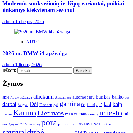
Modernūs sunkvežimių ir džipų variantai, puikiai
tinkantys kiekvienam sezonui
admin
16 liepos, 2026
AUTO
2026 m. BMW i4 apžvalga
admin
1 liepos, 2026
Ieškoti:
Žymos
atliekami
bankas
banko
apie
automobilių
Apple
apžvalga
Australijoje
bus
gamina
darbai
Dėl
kaip
kad
istorija
iš
Finansų
iki
daugiau
gali
Kauno
miesto
Lietuvos
mano
mln
maisto
metų
Kaune
pora
nuo
priežiūros
rinkos
paslaugų
PRIVERSTINAI
moliūgų
nei
savivaldybė