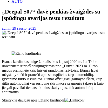
AUTO
„Deepal S07“ davė penkias žvaigždes su
įspūdingu avarijos testo rezultatu
admin
29 sausio, 2025
Etanas kardinolas baigė žurnalistikos laipsnį 2020 m. La Trobe
universitete ir prieš prisijungdamas prie „Drive“ 2023 m. Dirbo
mados pramonėje kaip laisvai samdomas rašytojas. Etanas labai
mėgsta tyrinėti ir pranešti apie skerspjūvius tarp automobilių,
gyvenimo būdo ir kultūros. Etanas džiaugiasi galimybe ištirti, kaip
gilūs automobiliai yra susipynę skirtingose ​​pramonės šakose ir kaip
jie gali paveikti tiek atsitiktinius skaitytojus, tiek automobilių
entuziastus.
Skaitykite daugiau apie Ethano kardinolą