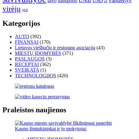
UAB
vandenys
transporto
USD
savo
už
virėjų
yra
Kategorijos
AUTO
(392)
FINANSAI
(170)
Lietuvos viešbučių ir restoranų asociacija
(43)
MIESTŲ ĮDOMYBĖS
(371)
PASLAUGOS
(3)
RECEPTAI
(362)
SVEIKATA
(1)
TECHNOLOGIJOS
(420)
Praleistos naujienos