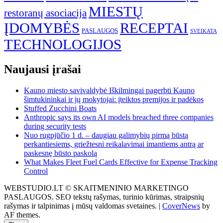
MIESTŲ
restoranų asociacija
ĮDOMYBĖS
RECEPTAI
PASLAUGOS
SVEIKATA
TECHNOLOGIJOS
Naujausi įrašai
Kauno miesto savivaldybė Iškilmingai pagerbti Kauno
šimtukininkai ir jų mokytojai: įteiktos premijos ir padėkos
Stuffed Zucchini Boats
Anthropic says its own AI models breached three companies
during security tests
Nuo rugpjūčio 1 d. – daugiau galimybių pirmą būstą
perkantiesiems, griežtesni reikalavimai imantiems antrą ar
paskesnę būsto paskolą
What Makes Fleet Fuel Cards Effective for Expense Tracking
Control
WEBSTUDIO.LT © SKAITMENINIO MARKETINGO
PASLAUGOS. SEO tekstų rašymas, turinio kūrimas, straipsnių
rašymas ir talpinimas į mūsų valdomas svetaines.
|
CoverNews
by
AF themes.