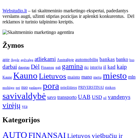
Webstudio.lt
– tai skaitmeninio marketingo ekspertai, padedantys
verslams augti, užimti stiprias pozicijas ir aplenkti konkurentus. Dėl
reklamos ir turinio talpinimo kreiptis.
Žymos
atliekami
bankas
banko
apie
automobilių
Apple
apžvalga
Australijoje
bus
gamina
darbai
Dėl
kaip
kad
istorija
iš
Finansų
iki
daugiau
gali
Kauno
miesto
Lietuvos
mano
mln
maisto
metų
Kaune
pora
nuo
priežiūros
rinkos
paslaugų
PRIVERSTINAI
moliūgų
nei
savivaldybė
UAB
vandenys
transporto
USD
savo
už
virėjų
yra
Kategorijos
AUTO
FINANSAI
Lietuvos viešbučių ir