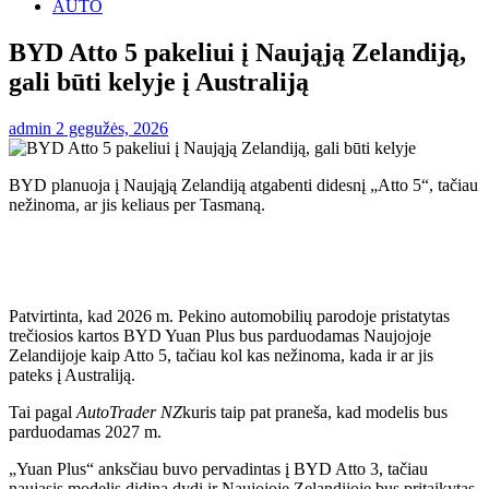
AUTO
BYD Atto 5 pakeliui į Naująją Zelandiją,
gali būti kelyje į Australiją
admin
2 gegužės, 2026
BYD planuoja į Naująją Zelandiją atgabenti didesnį „Atto 5“, tačiau
nežinoma, ar jis keliaus per Tasmaną.
Patvirtinta, kad 2026 m. Pekino automobilių parodoje pristatytas
trečiosios kartos BYD Yuan Plus bus parduodamas Naujojoje
Zelandijoje kaip Atto 5, tačiau kol kas nežinoma, kada ir ar jis
pateks į Australiją.
Tai pagal
AutoTrader NZ
kuris taip pat praneša, kad modelis bus
parduodamas 2027 m.
„Yuan Plus“ anksčiau buvo pervadintas į BYD Atto 3, tačiau
naujasis modelis didina dydį ir Naujojoje Zelandijoje bus pritaikytas