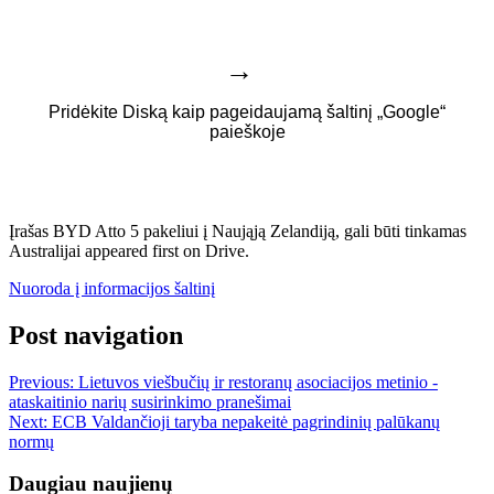
→
Pridėkite Diską kaip pageidaujamą šaltinį „Google“
paieškoje
Įrašas BYD Atto 5 pakeliui į Naująją Zelandiją, gali būti tinkamas
Australijai appeared first on Drive.
Nuoroda į informacijos šaltinį
Post navigation
Previous:
Lietuvos viešbučių ir restoranų asociacijos metinio -
ataskaitinio narių susirinkimo pranešimai
Next:
ECB Valdančioji taryba nepakeitė pagrindinių palūkanų
normų
Daugiau naujienų