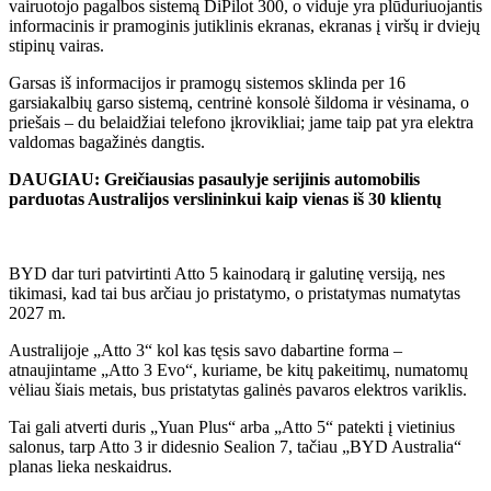
vairuotojo pagalbos sistemą DiPilot 300, o viduje yra plūduriuojantis
informacinis ir pramoginis jutiklinis ekranas, ekranas į viršų ir dviejų
stipinų vairas.
Garsas iš informacijos ir pramogų sistemos sklinda per 16
garsiakalbių garso sistemą, centrinė konsolė šildoma ir vėsinama, o
priešais – du belaidžiai telefono įkrovikliai; jame taip pat yra elektra
valdomas bagažinės dangtis.
DAUGIAU: Greičiausias pasaulyje serijinis automobilis
parduotas Australijos verslininkui kaip vienas iš 30 klientų
BYD dar turi patvirtinti Atto 5 kainodarą ir galutinę versiją, nes
tikimasi, kad tai bus arčiau jo pristatymo, o pristatymas numatytas
2027 m.
Australijoje „Atto 3“ kol kas tęsis savo dabartine forma –
atnaujintame „Atto 3 Evo“, kuriame, be kitų pakeitimų, numatomų
vėliau šiais metais, bus pristatytas galinės pavaros elektros variklis.
Tai gali atverti duris „Yuan Plus“ arba „Atto 5“ patekti į vietinius
salonus, tarp Atto 3 ir didesnio Sealion 7, tačiau „BYD Australia“
planas lieka neskaidrus.