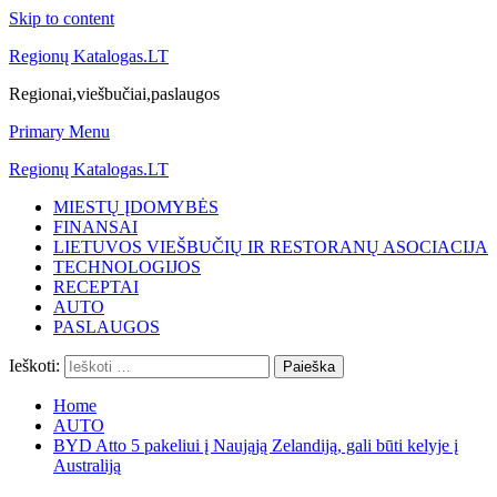
Skip to content
Regionų Katalogas.LT
Regionai,viešbučiai,paslaugos
Primary Menu
Regionų Katalogas.LT
MIESTŲ ĮDOMYBĖS
FINANSAI
LIETUVOS VIEŠBUČIŲ IR RESTORANŲ ASOCIACIJA
TECHNOLOGIJOS
RECEPTAI
AUTO
PASLAUGOS
Ieškoti:
Home
AUTO
BYD Atto 5 pakeliui į Naująją Zelandiją, gali būti kelyje į
Australiją