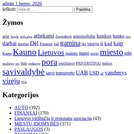
admin
1 liepos, 2026
Ieškoti:
Žymos
atliekami
bankas
banko
apie
automobilių
Apple
apžvalga
Australijoje
bus
gamina
darbai
Dėl
kaip
kad
istorija
iš
Finansų
iki
daugiau
gali
Kauno
miesto
Lietuvos
mano
mln
maisto
metų
Kaune
pora
nuo
priežiūros
rinkos
paslaugų
PRIVERSTINAI
moliūgų
nei
savivaldybė
UAB
vandenys
transporto
USD
savo
už
virėjų
yra
Kategorijos
AUTO
(392)
FINANSAI
(170)
Lietuvos viešbučių ir restoranų asociacija
(43)
MIESTŲ ĮDOMYBĖS
(371)
PASLAUGOS
(3)