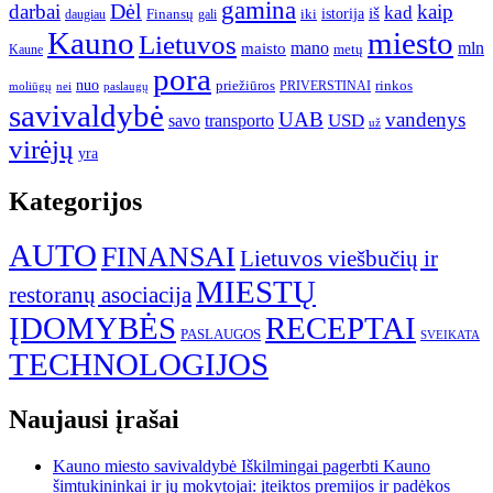
gamina
darbai
Dėl
kaip
kad
istorija
iš
Finansų
iki
daugiau
gali
Kauno
miesto
Lietuvos
mano
mln
maisto
metų
Kaune
pora
nuo
priežiūros
rinkos
paslaugų
PRIVERSTINAI
moliūgų
nei
savivaldybė
UAB
vandenys
transporto
USD
savo
už
virėjų
yra
Kategorijos
AUTO
FINANSAI
Lietuvos viešbučių ir
MIESTŲ
restoranų asociacija
ĮDOMYBĖS
RECEPTAI
PASLAUGOS
SVEIKATA
TECHNOLOGIJOS
Naujausi įrašai
Kauno miesto savivaldybė Iškilmingai pagerbti Kauno
šimtukininkai ir jų mokytojai: įteiktos premijos ir padėkos