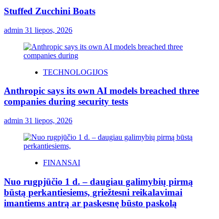
Stuffed Zucchini Boats
admin
31 liepos, 2026
TECHNOLOGIJOS
Anthropic says its own AI models breached three
companies during security tests
admin
31 liepos, 2026
FINANSAI
Nuo rugpjūčio 1 d. – daugiau galimybių pirmą
būstą perkantiesiems, griežtesni reikalavimai
imantiems antrą ar paskesnę būsto paskolą