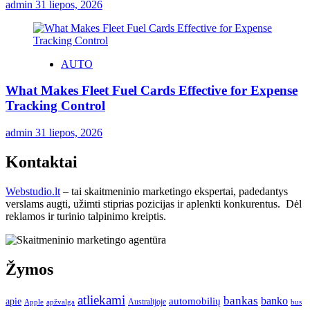
admin
31 liepos, 2026
AUTO
What Makes Fleet Fuel Cards Effective for Expense
Tracking Control
admin
31 liepos, 2026
Kontaktai
Webstudio.lt
– tai skaitmeninio marketingo ekspertai, padedantys
verslams augti, užimti stiprias pozicijas ir aplenkti konkurentus. Dėl
reklamos ir turinio talpinimo kreiptis.
Žymos
atliekami
bankas
banko
apie
automobilių
Apple
apžvalga
Australijoje
bus