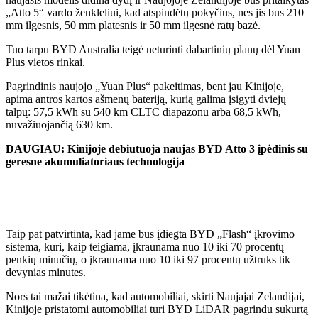
„Atto 5“ vardo ženkleliui, kad atspindėtų pokyčius, nes jis bus 210
mm ilgesnis, 50 mm platesnis ir 50 mm ilgesnė ratų bazė.
Tuo tarpu BYD Australia teigė neturinti dabartinių planų dėl Yuan
Plus vietos rinkai.
Pagrindinis naujojo „Yuan Plus“ pakeitimas, bent jau Kinijoje,
apima antros kartos ašmenų bateriją, kurią galima įsigyti dviejų
talpų: 57,5 ​​kWh su 540 km CLTC diapazonu arba 68,5 kWh,
nuvažiuojančią 630 km.
DAUGIAU: Kinijoje debiutuoja naujas BYD Atto 3 įpėdinis su
geresne akumuliatoriaus technologija
Taip pat patvirtinta, kad jame bus įdiegta BYD „Flash“ įkrovimo
sistema, kuri, kaip teigiama, įkraunama nuo 10 iki 70 procentų
penkių minučių, o įkraunama nuo 10 iki 97 procentų užtruks tik
devynias minutes.
Nors tai mažai tikėtina, kad automobiliai, skirti Naujajai Zelandijai,
Kinijoje pristatomi automobiliai turi BYD LiDAR pagrindu sukurtą