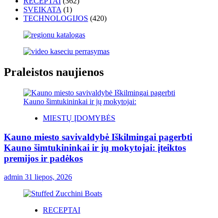
RECEPTAI
(362)
SVEIKATA
(1)
TECHNOLOGIJOS
(420)
Praleistos naujienos
MIESTŲ ĮDOMYBĖS
Kauno miesto savivaldybė Iškilmingai pagerbti
Kauno šimtukininkai ir jų mokytojai: įteiktos
premijos ir padėkos
admin
31 liepos, 2026
RECEPTAI