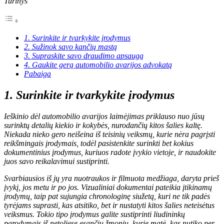
Turinys
1. Surinkite ir tvarkykite įrodymus
2. Sužinok savo kančių mastą
3. Supraskite savo draudimo apsaugą
4. Gaukite gerą automobilio avarijos advokatą
Pabaiga
1. Surinkite ir tvarkykite įrodymus
Ieškinio dėl automobilio avarijos laimėjimas priklauso nuo jūsų
surinktų detalių kiekio ir kokybės, nurodančių kitos šalies kaltę.
Niekada nieko gero neišeina iš teisinių veiksmų, kurie nėra pagrįsti
reikšmingais įrodymais, todėl pasistenkite surinkti bet kokius
dokumentinius įrodymus, kuriuos radote įvykio vietoje, ir naudokite
juos savo reikalavimui sustiprinti.
Svarbiausios iš jų yra nuotraukos ir filmuota medžiaga, daryta prieš
įvykį, jos metu ir po jos. Vizualiniai dokumentai pateikia įtikinamų
įrodymų, taip pat sujungia chronologinę siužetą, kuri ne tik padės
tyrėjams suprasti, kas atsitiko, bet ir nustatyti kitos šalies neteisėtus
veiksmus. Tokio tipo įrodymus galite sustiprinti liudininkų
parodymais iš netoliese esančių žmonių, kurie matė, kas nutiko per