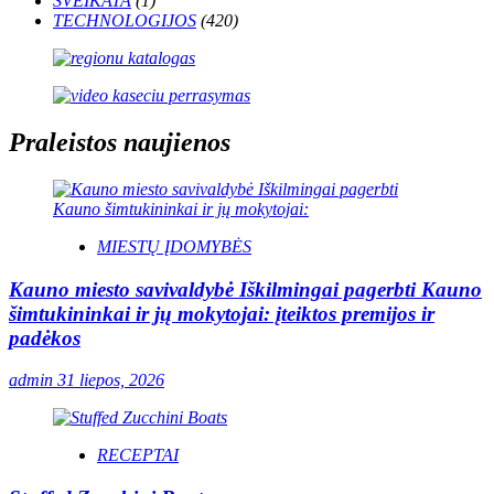
SVEIKATA
(1)
TECHNOLOGIJOS
(420)
Praleistos naujienos
MIESTŲ ĮDOMYBĖS
Kauno miesto savivaldybė Iškilmingai pagerbti Kauno
šimtukininkai ir jų mokytojai: įteiktos premijos ir
padėkos
admin
31 liepos, 2026
RECEPTAI