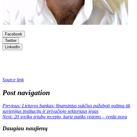
Facebook
Twitter
LinkedIn
Source link
Post navigation
Previous:
Lietuvos bankas: finansinius sukčius pažaboti galima tik
suvienijus institucijų ir privačiojo sektoriaus jėgas
Next:
20 sveikų sriubų receptų, kurie patiks visiems – verda pora
Daugiau naujienų