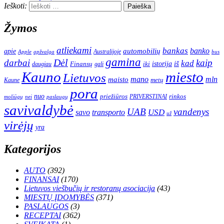
Ieškoti:
Žymos
atliekami
bankas
banko
apie
automobilių
Apple
apžvalga
Australijoje
bus
gamina
darbai
Dėl
kaip
kad
istorija
iš
Finansų
iki
daugiau
gali
Kauno
miesto
Lietuvos
mano
mln
maisto
metų
Kaune
pora
nuo
priežiūros
rinkos
paslaugų
PRIVERSTINAI
moliūgų
nei
savivaldybė
UAB
vandenys
transporto
USD
savo
už
virėjų
yra
Kategorijos
AUTO
(392)
FINANSAI
(170)
Lietuvos viešbučių ir restoranų asociacija
(43)
MIESTŲ ĮDOMYBĖS
(371)
PASLAUGOS
(3)
RECEPTAI
(362)