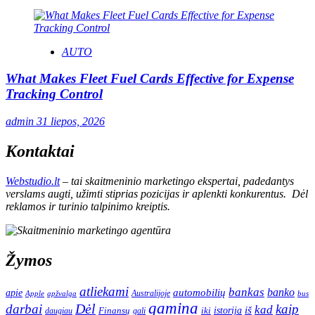
AUTO
What Makes Fleet Fuel Cards Effective for Expense
Tracking Control
admin
31 liepos, 2026
Kontaktai
Webstudio.lt
– tai skaitmeninio marketingo ekspertai, padedantys
verslams augti, užimti stiprias pozicijas ir aplenkti konkurentus. Dėl
reklamos ir turinio talpinimo kreiptis.
Žymos
atliekami
bankas
banko
apie
automobilių
Apple
apžvalga
Australijoje
bus
gamina
darbai
Dėl
kaip
kad
istorija
iš
Finansų
iki
daugiau
gali