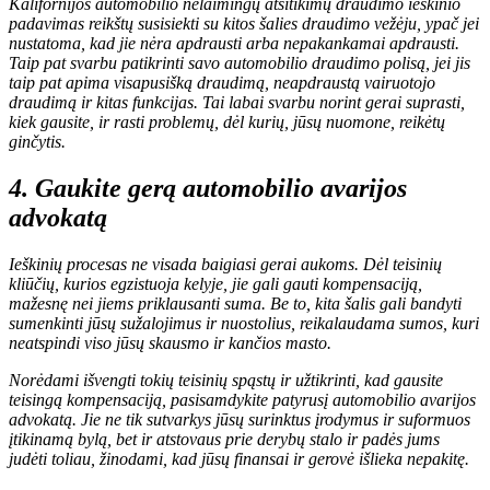
Kalifornijos automobilio nelaimingų atsitikimų draudimo ieškinio
padavimas reikštų susisiekti su kitos šalies draudimo vežėju, ypač jei
nustatoma, kad jie nėra apdrausti arba nepakankamai apdrausti.
Taip pat svarbu patikrinti savo automobilio draudimo polisą, jei jis
taip pat apima visapusišką draudimą, neapdraustą vairuotojo
draudimą ir kitas funkcijas. Tai labai svarbu norint gerai suprasti,
kiek gausite, ir rasti problemų, dėl kurių, jūsų nuomone, reikėtų
ginčytis.
4. Gaukite gerą automobilio avarijos
advokatą
Ieškinių procesas ne visada baigiasi gerai aukoms. Dėl teisinių
kliūčių, kurios egzistuoja kelyje, jie gali gauti kompensaciją,
mažesnę nei jiems priklausanti suma. Be to, kita šalis gali bandyti
sumenkinti jūsų sužalojimus ir nuostolius, reikalaudama sumos, kuri
neatspindi viso jūsų skausmo ir kančios masto.
Norėdami išvengti tokių teisinių spąstų ir užtikrinti, kad gausite
teisingą kompensaciją, pasisamdykite patyrusį automobilio avarijos
advokatą. Jie ne tik sutvarkys jūsų surinktus įrodymus ir suformuos
įtikinamą bylą, bet ir atstovaus prie derybų stalo ir padės jums
judėti toliau, žinodami, kad jūsų finansai ir gerovė išlieka nepakitę.