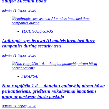
Stuffed Zucchini Boats
admin
31 liepos, 2026
TECHNOLOGIJOS
Anthropic says its own AI models breached three
companies during security tests
admin
31 liepos, 2026
FINANSAI
Nuo rugpjūčio 1 d. – daugiau galimybių pirmą būstą
perkantiesiems, griežtesni reikalavimai imantiems
antrą ar paskesnę būsto paskolą
admin
31 liepos, 2026