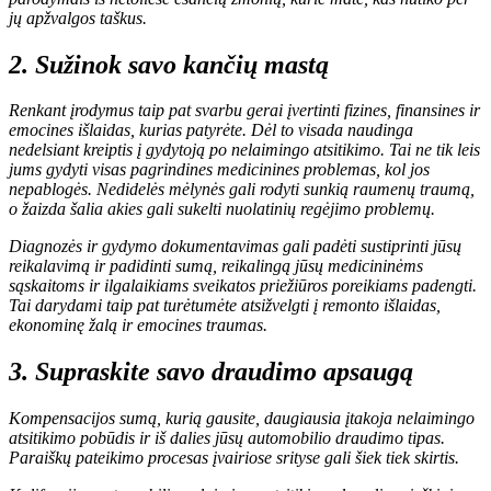
jų apžvalgos taškus.
2. Sužinok savo kančių mastą
Renkant įrodymus taip pat svarbu gerai įvertinti fizines, finansines ir
emocines išlaidas, kurias patyrėte. Dėl to visada naudinga
nedelsiant kreiptis į gydytoją po nelaimingo atsitikimo. Tai ne tik leis
jums gydyti visas pagrindines medicinines problemas, kol jos
nepablogės. Nedidelės mėlynės gali rodyti sunkią raumenų traumą,
o žaizda šalia akies gali sukelti nuolatinių regėjimo problemų.
Diagnozės ir gydymo dokumentavimas gali padėti sustiprinti jūsų
reikalavimą ir padidinti sumą, reikalingą jūsų medicininėms
sąskaitoms ir ilgalaikiams sveikatos priežiūros poreikiams padengti.
Tai darydami taip pat turėtumėte atsižvelgti į remonto išlaidas,
ekonominę žalą ir emocines traumas.
3. Supraskite savo draudimo apsaugą
Kompensacijos sumą, kurią gausite, daugiausia įtakoja nelaimingo
atsitikimo pobūdis ir iš dalies jūsų automobilio draudimo tipas.
Paraiškų pateikimo procesas įvairiose srityse gali šiek tiek skirtis.