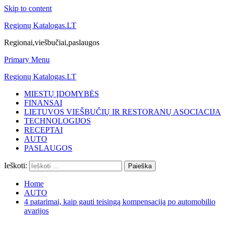
Skip to content
Regionų Katalogas.LT
Regionai,viešbučiai,paslaugos
Primary Menu
Regionų Katalogas.LT
MIESTŲ ĮDOMYBĖS
FINANSAI
LIETUVOS VIEŠBUČIŲ IR RESTORANŲ ASOCIACIJA
TECHNOLOGIJOS
RECEPTAI
AUTO
PASLAUGOS
Ieškoti:
Home
AUTO
4 patarimai, kaip gauti teisingą kompensaciją po automobilio
avarijos