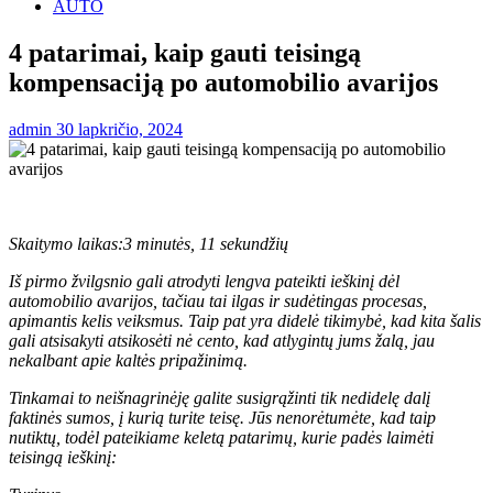
AUTO
4 patarimai, kaip gauti teisingą
kompensaciją po automobilio avarijos
admin
30 lapkričio, 2024
Skaitymo laikas:
3 minutės, 11 sekundžių
Iš pirmo žvilgsnio gali atrodyti lengva pateikti ieškinį dėl
automobilio avarijos, tačiau tai ilgas ir sudėtingas procesas,
apimantis kelis veiksmus. Taip pat yra didelė tikimybė, kad kita šalis
gali atsisakyti atsikosėti nė cento, kad atlygintų jums žalą, jau
nekalbant apie kaltės pripažinimą.
Tinkamai to neišnagrinėję galite susigrąžinti tik nedidelę dalį
faktinės sumos, į kurią turite teisę. Jūs nenorėtumėte, kad taip
nutiktų, todėl pateikiame keletą patarimų, kurie padės laimėti
teisingą ieškinį: