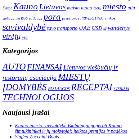
Kauno
miesto
Lietuvos
mano
mln
maisto
metų
Kaune
pora
nuo
priežiūros
rinkos
paslaugų
PRIVERSTINAI
moliūgų
nei
savivaldybė
UAB
vandenys
transporto
USD
savo
už
virėjų
yra
Kategorijos
AUTO
FINANSAI
Lietuvos viešbučių ir
MIESTŲ
restoranų asociacija
ĮDOMYBĖS
RECEPTAI
PASLAUGOS
SVEIKATA
TECHNOLOGIJOS
Naujausi įrašai
Kauno miesto savivaldybė Iškilmingai pagerbti Kauno
šimtukininkai ir jų mokytojai: įteiktos premijos ir padėkos
Stuffed Zucchini Boats