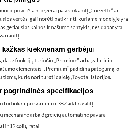
mui ir priartėja prie gerai pasirenkamų „Corvette“ ar
sios vertės, gali norėti patikrinti, kuriame modelyje yra
as geriausias kainos ir našumo santykis, nes dabar yra
variantų.
: kažkas kiekvienam gerbėjui
jos, daug funkcijų turinčio „Premium“ arba galutinio
is našumo elementais, „Premium“ padidina patogumą, o
tiems, kurie nori turėti dalelę „Toyota“ istorijos.
r pagrindinės specifikacijos
​su turbokompresoriumi ir 382 arklio galių
čių mechanine arba 8 greičių automatine pavara
i ir 19 colių ratai