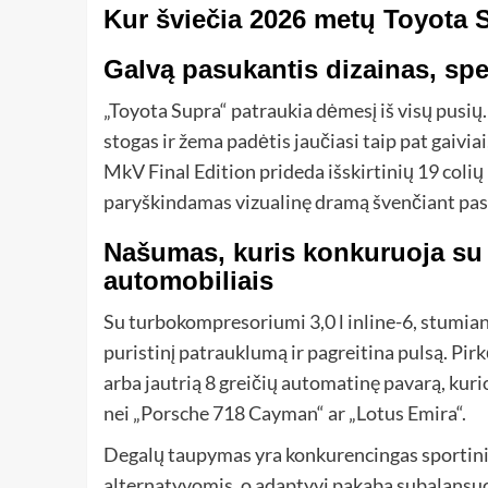
Kur šviečia 2026 metų Toyota 
Galvą pasukantis dizainas, spe
„Toyota Supra“ patraukia dėmesį iš visų pusių
stogas ir žema padėtis jaučiasi taip pat gaiviai
MkV Final Edition prideda išskirtinių 19 colių 
paryškindamas vizualinę dramą švenčiant pasku
Našumas, kuris konkuruoja su 
automobiliais
Su turbokompresoriumi 3,0 l inline-6, stumianči
puristinį patrauklumą ir pagreitina pulsą. Pir
arba jautrią 8 greičių automatinę pavarą, kur
nei „Porsche 718 Cayman“ ar „Lotus Emira“.
Degalų taupymas yra konkurencingas sportinia
alternatyvomis, o adaptyvi pakaba subalansuoj