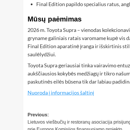
Final Edition papildo specialius ratus, angli
Mūsų paėmimas
2026 m. Toyota Supra – vienodas kolekcionavi
gryname galiniais ratais varomame kupė vis d
Final Edition aparatinė įranga ir išskirtinis s
saulėlydžiui.
Toyota Supra geriausiai tinka vairavimo entuz
aukščiausios kokybės medžiagų ir tikro našumo
paskutinės eilės būsena tik dar labiau padidina
Nuoroda į informacijos šaltinį
Previous:
Lietuvos viešbučių ir restoranų asociacija prisijun
prie Europos Komisijos finansuojamo projekto