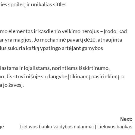
es spoilerį ir unikalias siūles
mo elementas ir kasdienio veikimo herojus – įrodo, kad
ar yra magijos. Jo mechaninė pavarų dėžė, atnaujinta
tilius sukuria kažką ypatingo artėjant gamybos
iastams ir lojalistams, norintiems išskirtinumo,
. Jis stovi nišoje su daugybe įtikinamų pasirinkimų, o
 jo žavesį.
Next:
gė
Lietuvos banko valdybos nutarimai | Lietuvos bankas