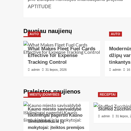
APTITUDE
Daugiau naujienų
AUTO
AUTO
What Makes Fleet Fuel Cards
Modernūs
Effective for Expense
džipų var
Tracking Control
tinkanty
admin
31 liepos, 2026
admin
16
Praleistos naujienos
MIESTŲ ĮDOMYBĖS
RECEPTAI
Kauno miesto savivaldybė
Stuffed Zucchin
Iškilmingai pagerbti Kauno
admin
31 liepos,
šimtukininkai ir jų
mokytojai: įteiktos premijos