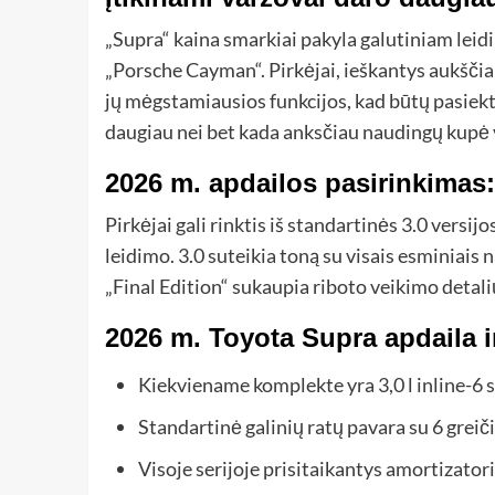
„Supra“ kaina smarkiai pakyla galutiniam leidi
„Porsche Cayman“. Pirkėjai, ieškantys aukščiau
jų mėgstamiausios funkcijos, kad būtų pasiekt
daugiau nei bet kada anksčiau naudingų kupė 
2026 m. apdailos pasirinkimas
Pirkėjai gali rinktis iš standartinės 3.0 versi
leidimo. 3.0 suteikia toną su visais esminia
„Final Edition“ sukaupia riboto veikimo detalių 
2026 m. Toyota Supra apdaila i
Kiekviename komplekte yra 3,0 l inline-6 ​
Standartinė galinių ratų pavara su 6 grei
Visoje serijoje prisitaikantys amortizatoria