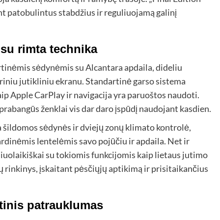
t patobulintus stabdžius ir reguliuojamą galinį
 su rimta technika
tinėmis sėdynėmis su Alcantara apdaila, dideliu
riniu jutikliniu ekranu. Standartinė garso sistema
aip Apple CarPlay ir navigacija yra paruoštos naudoti.
rabangūs ženklai vis dar daro įspūdį naudojant kasdien.
 šildomos sėdynės ir dviejų zonų klimato kontrolė,
dinėmis lentelėmis savo pojūčiu ir apdaila. Net ir
iuolaikiškai su tokiomis funkcijomis kaip lietaus jutimo
 rinkinys, įskaitant pėsčiųjų aptikimą ir prisitaikančius
rtinis patrauklumas