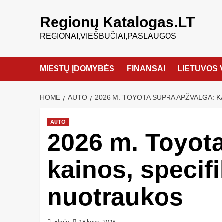
Regionų Katalogas.LT
REGIONAI,VIEŠBUČIAI,PASLAUGOS
MIESTŲ ĮDOMYBĖS
FINANSAI
LIETUVOS 
HOME
AUTO
2026 M. TOYOTA SUPRA APŽVALGA: K
AUTO
2026 m. Toyot
kainos, specifi
nuotraukos
admin
18 kovo, 2026