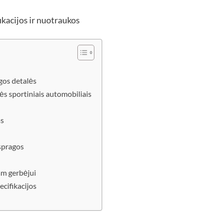
gos detalės
s sportiniais automobiliais
as
spragos
am gerbėjui
ecifikacijos