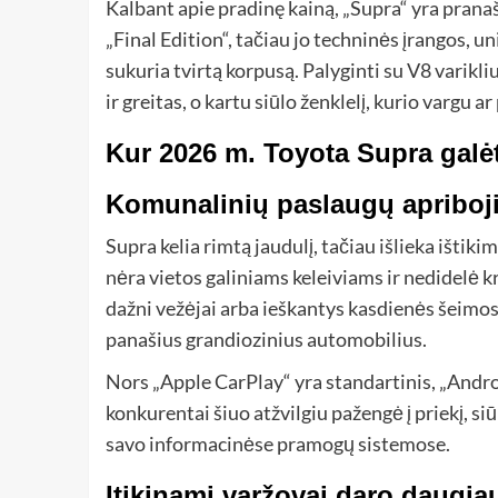
Kalbant apie pradinę kainą, „Supra“ yra prana
„Final Edition“, tačiau jo techninės įrangos, u
sukuria tvirtą korpusą. Palyginti su V8 ​​varik
ir greitas, o kartu siūlo ženklelį, kurio vargu
Kur 2026 m. Toyota Supra galėt
Komunalinių paslaugų apriboji
Supra kelia rimtą jaudulį, tačiau išlieka ištik
nėra vietos galiniams keleiviams ir nedidelė k
dažni vežėjai arba ieškantys kasdienės šeimos
panašius grandiozinius automobilius.
Nors „Apple CarPlay“ yra standartinis, „Androi
konkurentai šiuo atžvilgiu pažengė į priekį, s
savo informacinėse pramogų sistemose.
Įtikinami varžovai daro daugia