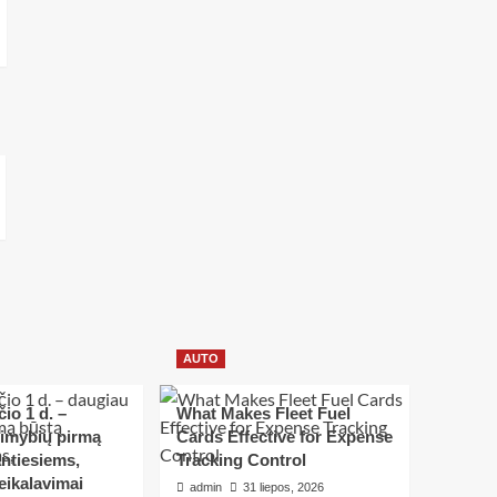
AUTO
io 1 d. –
What Makes Fleet Fuel
limybių pirmą
Cards Effective for Expense
ntiesiems,
Tracking Control
eikalavimai
admin
31 liepos, 2026