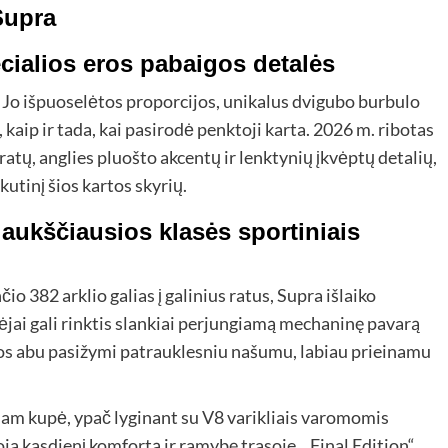
Supra
cialios eros pabaigos detalės
. Jo išpuoselėtos proporcijos, unikalus dvigubo burbulo
, kaip ir tada, kai pasirodė penktoji karta. 2026 m. ribotas
ratų, anglies pluošto akcentų ir lenktynių įkvėptų detalių,
tinį šios kartos skyrių.
aukščiausios klasės sportiniais
o 382 arklio galias į galinius ratus, Supra išlaiko
kėjai gali rinktis slankiai perjungiamą mechaninę pavarą
ios abu pasižymi patrauklesniu našumu, labiau prieinamu
m kupė, ypač lyginant su V8 ​​varikliais varomomis
a kasdienį komfortą ir ramybę trasoje. „Final Edition“