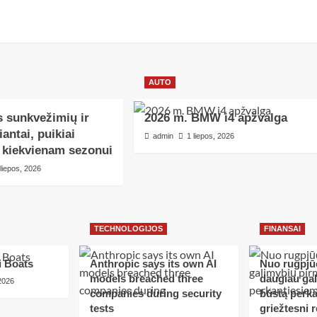
AUTO
 sunkvežimių ir
2026 m. BMW i4 apžvalga
iantai, puikiai
admin
1 liepos, 2026
s kiekvienam sezonui
 liepos, 2026
TECHNOLOGIJOS
FINANSAI
i Boats
Anthropic says its own AI
Nuo rugpjūč
models breached three
daugiau ga
 2026
companies during security
būstą perka
tests
griežtesni r