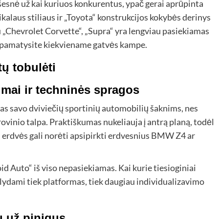
šesnė už kai kuriuos konkurentus, ypač gerai aprūpinta
nikalaus stiliaus ir „Toyota“ konstrukcijos kokybės derinys
liu „Chevrolet Corvette“, „Supra“ yra lengviau pasiekiamas
 ar pamatysite kiekviename gatvės kampe.
ų tobulėti
mai ir techninės spragos
imas savo dviviečių sportinių automobilių šaknims, nes
rovinio talpa. Praktiškumas nukeliauja į antrą planą, todėl
 erdvės gali norėti apsipirkti erdvesnius BMW Z4 ar
d Auto“ iš viso nepasiekiamas. Kai kurie tiesioginiai
iūlydami tiek platformas, tiek daugiau individualizavimo
u už pinigus