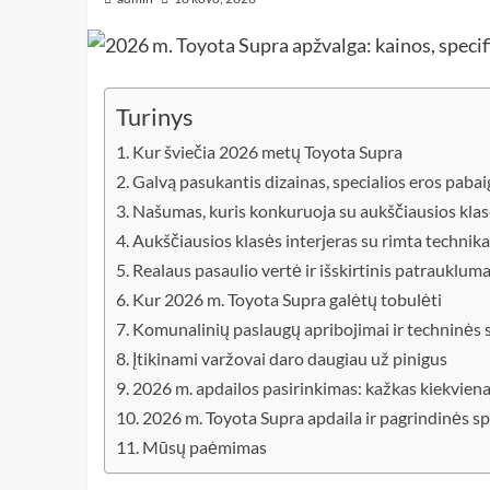
Turinys
Kur šviečia 2026 metų Toyota Supra
Galvą pasukantis dizainas, specialios eros pabai
Našumas, kuris konkuruoja su aukščiausios klasė
Aukščiausios klasės interjeras su rimta technika
Realaus pasaulio vertė ir išskirtinis patrauklum
Kur 2026 m. Toyota Supra galėtų tobulėti
Komunalinių paslaugų apribojimai ir techninės 
Įtikinami varžovai daro daugiau už pinigus
2026 m. apdailos pasirinkimas: kažkas kiekvien
2026 m. Toyota Supra apdaila ir pagrindinės sp
Mūsų paėmimas