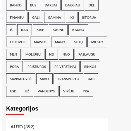
BANKO
BUS
DARBAI
DAUGIAU
DĖL
FINANSŲ
GALI
GAMINA
IKI
ISTORIJA
IŠ
KAD
KAIP
KAUNE
KAUNO
LIETUVOS
MAISTO
MANO
METŲ
MIESTO
MLN
MOLIŪGŲ
NEI
NUO
PASLAUGŲ
PORA
PRIEŽIŪROS
PRIVERSTINAI
RINKOS
SAVIVALDYBĖ
SAVO
TRANSPORTO
UAB
USD
UŽ
VANDENYS
VIRĖJŲ
YRA
Kategorijos
(392)
AUTO