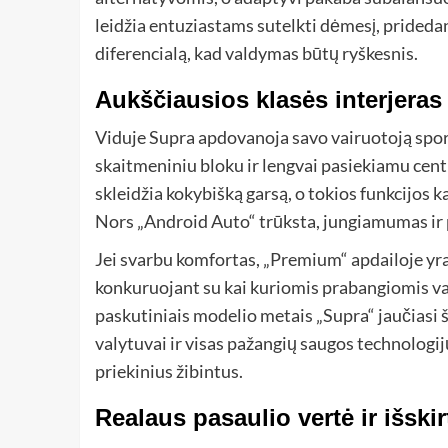
leidžia entuziastams sutelkti dėmesį, pridedan
diferencialą, kad valdymas būtų ryškesnis.
Aukščiausios klasės interjeras
Viduje Supra apdovanoja savo vairuotoją spor
skaitmeniniu bloku ir lengvai pasiekiamu cent
skleidžia kokybišką garsą, o tokios funkcijos k
Nors „Android Auto“ trūksta, jungiamumas ir p
Jei svarbu komfortas, „Premium“ apdailoje yra
konkuruojant su kai kuriomis prabangiomis var
paskutiniais modelio metais „Supra“ jaučiasi š
valytuvai ir visas pažangių saugos technologijų
priekinius žibintus.
Realaus pasaulio vertė ir išski