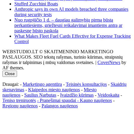
Stuffed Zucchini Boats
Anthropic says its own AI models breached three companies
during security tests
Nuo rugpjūčio 1 d. – daugiau galimybių pirmą būstą
perkantiesiems, griežtesni reikalavimai imantiems antrą ar
paskesnę būsto paskolą
What Makes Fleet Fuel Cards Effective for Expense Tracking
Control
WEBSTUDIO.LT © SKAITMENINIO MARKETINGO
PASLAUGOS. SEO tekstų rašymas, turinio kūrimas, straipsnių
rašymas ir talpinimas į mūsų valdomas svetaines.
|
CoverNews
by
AF themes.
Close
Draugai: -
Marketingo agentūra
-
Teisinės konsultacijos
-
Skaidrių
skenavimas
-
Klaipedos miesto naujienos
-
Miesto
naujienos
-
Saulius Narbutas
-
Įvaizdžio kūrimas
-
Veidoskaita
-
Teniso treniruotės
- Pranešimai spaudai -
Kauno naujienos
-
Regionų naujienos
-
Palangos naujienos