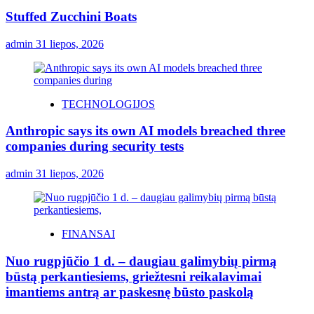
Stuffed Zucchini Boats
admin
31 liepos, 2026
TECHNOLOGIJOS
Anthropic says its own AI models breached three
companies during security tests
admin
31 liepos, 2026
FINANSAI
Nuo rugpjūčio 1 d. – daugiau galimybių pirmą
būstą perkantiesiems, griežtesni reikalavimai
imantiems antrą ar paskesnę būsto paskolą