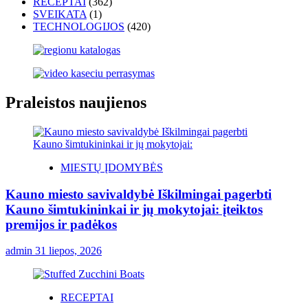
RECEPTAI
(362)
SVEIKATA
(1)
TECHNOLOGIJOS
(420)
Praleistos naujienos
MIESTŲ ĮDOMYBĖS
Kauno miesto savivaldybė Iškilmingai pagerbti
Kauno šimtukininkai ir jų mokytojai: įteiktos
premijos ir padėkos
admin
31 liepos, 2026
RECEPTAI