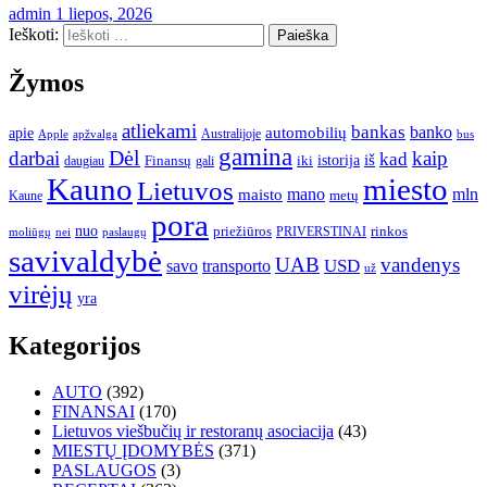
admin
1 liepos, 2026
Ieškoti:
Žymos
atliekami
bankas
banko
apie
automobilių
Apple
apžvalga
Australijoje
bus
gamina
darbai
Dėl
kaip
kad
istorija
iš
Finansų
iki
daugiau
gali
Kauno
miesto
Lietuvos
mano
mln
maisto
metų
Kaune
pora
nuo
priežiūros
rinkos
paslaugų
PRIVERSTINAI
moliūgų
nei
savivaldybė
UAB
vandenys
transporto
USD
savo
už
virėjų
yra
Kategorijos
AUTO
(392)
FINANSAI
(170)
Lietuvos viešbučių ir restoranų asociacija
(43)
MIESTŲ ĮDOMYBĖS
(371)
PASLAUGOS
(3)