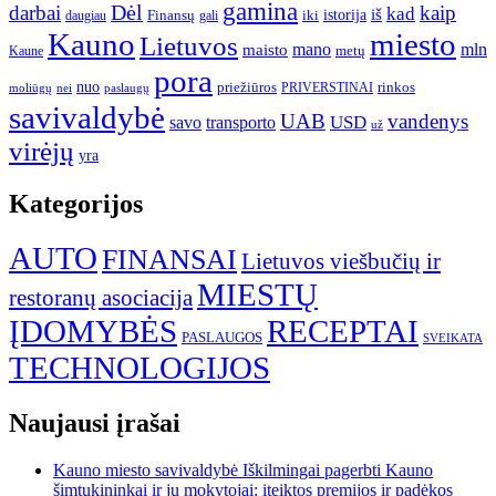
gamina
darbai
Dėl
kaip
kad
istorija
iš
Finansų
iki
daugiau
gali
Kauno
miesto
Lietuvos
mano
mln
maisto
metų
Kaune
pora
nuo
priežiūros
rinkos
paslaugų
PRIVERSTINAI
moliūgų
nei
savivaldybė
UAB
vandenys
transporto
USD
savo
už
virėjų
yra
Kategorijos
AUTO
FINANSAI
Lietuvos viešbučių ir
MIESTŲ
restoranų asociacija
ĮDOMYBĖS
RECEPTAI
PASLAUGOS
SVEIKATA
TECHNOLOGIJOS
Naujausi įrašai
Kauno miesto savivaldybė Iškilmingai pagerbti Kauno
šimtukininkai ir jų mokytojai: įteiktos premijos ir padėkos