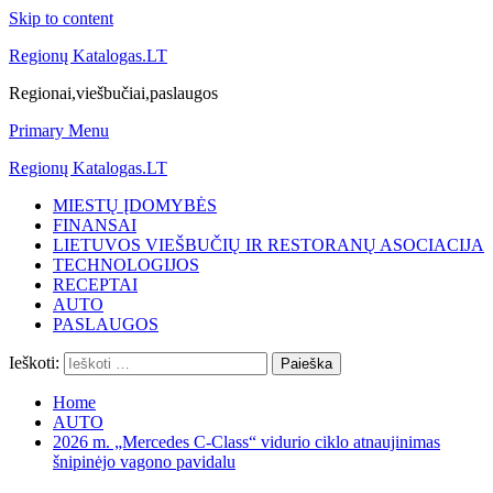
Skip to content
Regionų Katalogas.LT
Regionai,viešbučiai,paslaugos
Primary Menu
Regionų Katalogas.LT
MIESTŲ ĮDOMYBĖS
FINANSAI
LIETUVOS VIEŠBUČIŲ IR RESTORANŲ ASOCIACIJA
TECHNOLOGIJOS
RECEPTAI
AUTO
PASLAUGOS
Ieškoti:
Home
AUTO
2026 m. „Mercedes C-Class“ vidurio ciklo atnaujinimas
šnipinėjo vagono pavidalu