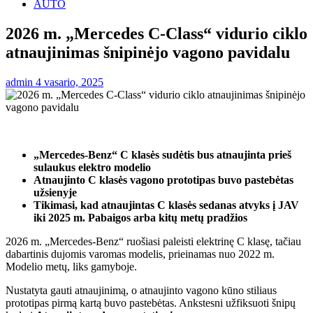
AUTO
2026 m. „Mercedes C-Class“ vidurio ciklo
atnaujinimas šnipinėjo vagono pavidalu
admin
4 vasario, 2025
„Mercedes-Benz“ C klasės sudėtis bus atnaujinta prieš
sulaukus elektro modelio
Atnaujinto C klasės vagono prototipas buvo pastebėtas
užsienyje
Tikimasi, kad atnaujintas C klasės sedanas atvyks į JAV
iki 2025 m. Pabaigos arba kitų metų pradžios
2026 m. „Mercedes-Benz“ ruošiasi paleisti elektrinę C klasę, tačiau
dabartinis dujomis varomas modelis, prieinamas nuo 2022 m.
Modelio metų, liks gamyboje.
Nustatyta gauti atnaujinimą, o atnaujinto vagono kūno stiliaus
prototipas pirmą kartą buvo pastebėtas. Ankstesni užfiksuoti šnipų