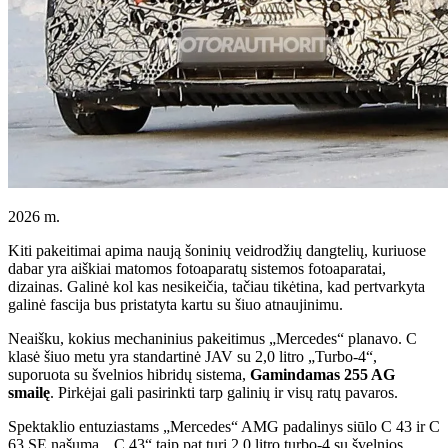
2026 m.
Kiti pakeitimai apima naują šoninių veidrodžių dangtelių, kuriuose
dabar yra aiškiai matomos fotoaparatų sistemos fotoaparatai,
dizainas. Galinė kol kas nesikeičia, tačiau tikėtina, kad pertvarkyta
galinė fascija bus pristatyta kartu su šiuo atnaujinimu.
Neaišku, kokius mechaninius pakeitimus „Mercedes“ planavo. C
klasė šiuo metu yra standartinė JAV su 2,0 litro „Turbo-4“,
suporuota su švelnios hibridų sistema,
Gamindamas 255 AG
smailę
. Pirkėjai gali pasirinkti tarp galinių ir visų ratų pavaros.
Spektaklio entuziastams „Mercedes“ AMG padalinys siūlo C 43 ir C
63 SE našumą. „C 43“ taip pat turi 2,0 litro turbo-4 su švelnios