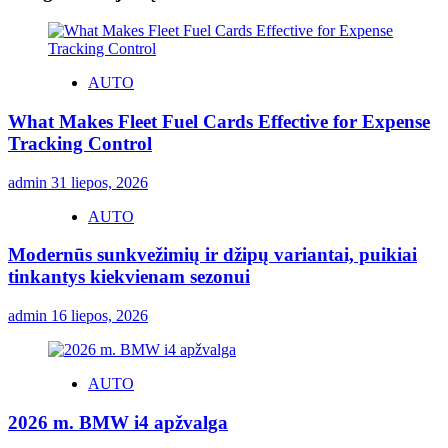
AUTO
What Makes Fleet Fuel Cards Effective for Expense
Tracking Control
admin
31 liepos, 2026
AUTO
Modernūs sunkvežimių ir džipų variantai, puikiai
tinkantys kiekvienam sezonui
admin
16 liepos, 2026
AUTO
2026 m. BMW i4 apžvalga