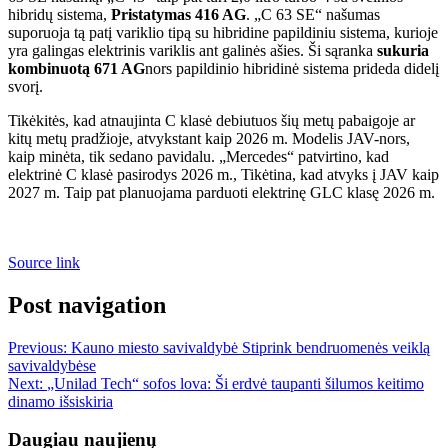
hibridų sistema,
Pristatymas 416 AG
. „C 63 SE“ našumas
suporuoja tą patį variklio tipą su hibridine papildiniu sistema, kurioje
yra galingas elektrinis variklis ant galinės ašies. Ši sąranka
sukuria
kombinuotą 671 AG
nors papildinio hibridinė sistema prideda didelį
svorį.
Tikėkitės, kad atnaujinta C klasė debiutuos šių metų pabaigoje ar
kitų metų pradžioje, atvykstant kaip 2026 m. Modelis JAV-nors,
kaip minėta, tik sedano pavidalu. „Mercedes“ patvirtino, kad
elektrinė C klasė pasirodys 2026 m., Tikėtina, kad atvyks į JAV kaip
2027 m. Taip pat planuojama parduoti elektrinę GLC klasę 2026 m.
Source link
Post navigation
Previous:
Kauno miesto savivaldybė Stiprink bendruomenės veiklą
savivaldybėse
Next:
„Unilad Tech“ sofos lova: Ši erdvė taupanti šilumos keitimo
dinamo išsiskiria
Daugiau naujienų