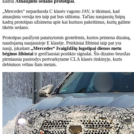
kadrai
Atnaujinto sedano prototipai
.
„Mercedes“ neparduoda C klasės vagono JAV, ir tikimasi, kad
atnaujinta versija ten taip pat bus siūloma. Tačiau naujausių šnipų
kadrų prototipas užsimena apie kai kuriuos pakeitimus, kurių galime
tikėtis sedano.
Prototipas pasižymi pataisytomis grotelėmis, kurios primena dizainą,
naudojamą naujausioje E klasėje. Priekiniai žibintai taip pat yra
nauji, įskaitant
„Mercedes“ žvaigždžių logotipai dienos metu
bėgimo žibintai
ir greičiausiai posūkio signalai. Šis dizaino bruožas
pirmiausia pasirodys pertvarkytame CLA klasės rinkinyje, kuris
debiutuos vėliau šiais metais.