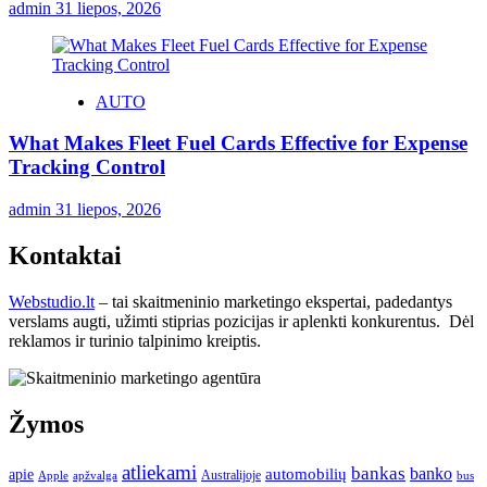
admin
31 liepos, 2026
AUTO
What Makes Fleet Fuel Cards Effective for Expense
Tracking Control
admin
31 liepos, 2026
Kontaktai
Webstudio.lt
– tai skaitmeninio marketingo ekspertai, padedantys
verslams augti, užimti stiprias pozicijas ir aplenkti konkurentus. Dėl
reklamos ir turinio talpinimo kreiptis.
Žymos
atliekami
bankas
banko
apie
automobilių
Apple
apžvalga
Australijoje
bus