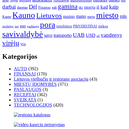
banko
apie
automobilių
Apple
apžvalga
Australijoje
bus
gamina
darbai
Dėl
kaip
kad
istorija
iš
Finansų
iki
daugiau
gali
Kauno
miesto
Lietuvos
mano
mln
maisto
metų
Kaune
pora
nuo
priežiūros
rinkos
paslaugų
PRIVERSTINAI
moliūgų
nei
savivaldybė
UAB
vandenys
transporto
USD
savo
už
virėjų
yra
Kategorijos
AUTO
(392)
FINANSAI
(170)
Lietuvos viešbučių ir restoranų asociacija
(43)
MIESTŲ ĮDOMYBĖS
(371)
PASLAUGOS
(3)
RECEPTAI
(362)
SVEIKATA
(1)
TECHNOLOGIJOS
(420)