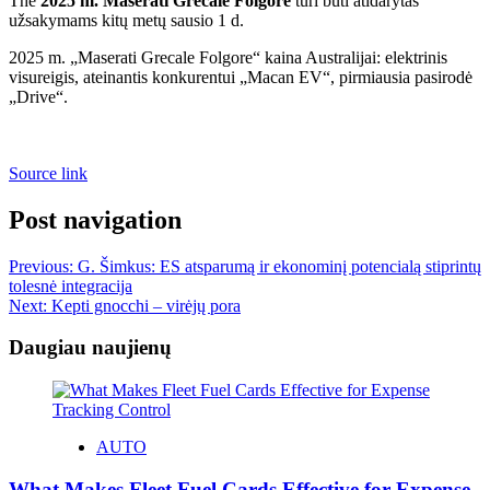
The
2025 m. Maserati Grecale Folgore
turi būti atidarytas
užsakymams kitų metų sausio 1 d.
2025 m. „Maserati Grecale Folgore“ kaina Australijai: elektrinis
visureigis, ateinantis konkurentui „Macan EV“, pirmiausia pasirodė
„Drive“.
Source link
Post navigation
Previous:
G. Šimkus: ES atsparumą ir ekonominį potencialą stiprintų
tolesnė integracija
Next:
Kepti gnocchi – virėjų pora
Daugiau naujienų
AUTO
What Makes Fleet Fuel Cards Effective for Expense