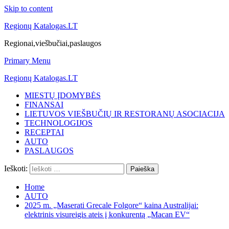
Skip to content
Regionų Katalogas.LT
Regionai,viešbučiai,paslaugos
Primary Menu
Regionų Katalogas.LT
MIESTŲ ĮDOMYBĖS
FINANSAI
LIETUVOS VIEŠBUČIŲ IR RESTORANŲ ASOCIACIJA
TECHNOLOGIJOS
RECEPTAI
AUTO
PASLAUGOS
Ieškoti:
Home
AUTO
2025 m. „Maserati Grecale Folgore“ kaina Australijai:
elektrinis visureigis ateis į konkurentą „Macan EV“