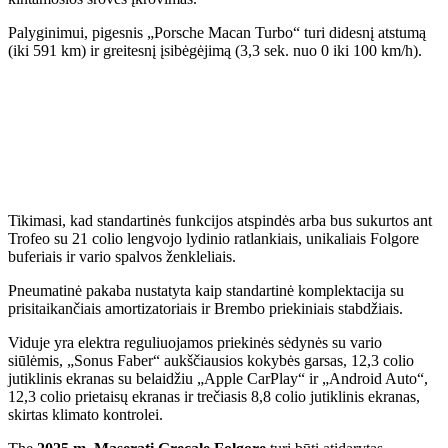
Palyginimui, pigesnis „Porsche Macan Turbo“ turi didesnį atstumą
(iki 591 km) ir greitesnį įsibėgėjimą (3,3 sek. nuo 0 iki 100 km/h).
Tikimasi, kad standartinės funkcijos atspindės arba bus sukurtos ant
Trofeo su 21 colio lengvojo lydinio ratlankiais, unikaliais Folgore
buferiais ir vario spalvos ženkleliais.
Pneumatinė pakaba nustatyta kaip standartinė komplektacija su
prisitaikančiais amortizatoriais ir Brembo priekiniais stabdžiais.
Viduje yra elektra reguliuojamos priekinės sėdynės su vario
siūlėmis, „Sonus Faber“ aukščiausios kokybės garsas, 12,3 colio
jutiklinis ekranas su belaidžiu „Apple CarPlay“ ir „Android Auto“,
12,3 colio prietaisų ekranas ir trečiasis 8,8 colio jutiklinis ekranas,
skirtas klimato kontrolei.