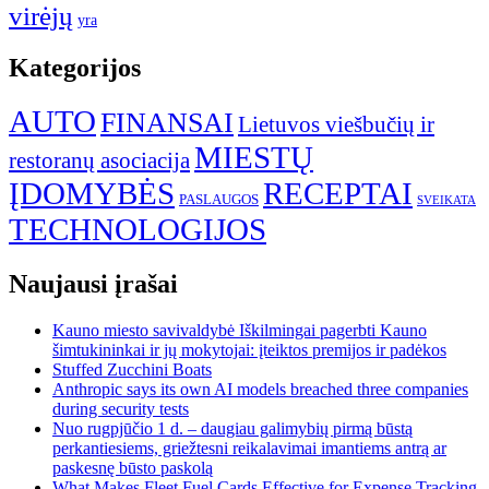
virėjų
yra
Kategorijos
AUTO
FINANSAI
Lietuvos viešbučių ir
MIESTŲ
restoranų asociacija
ĮDOMYBĖS
RECEPTAI
PASLAUGOS
SVEIKATA
TECHNOLOGIJOS
Naujausi įrašai
Kauno miesto savivaldybė Iškilmingai pagerbti Kauno
šimtukininkai ir jų mokytojai: įteiktos premijos ir padėkos
Stuffed Zucchini Boats
Anthropic says its own AI models breached three companies
during security tests
Nuo rugpjūčio 1 d. – daugiau galimybių pirmą būstą
perkantiesiems, griežtesni reikalavimai imantiems antrą ar
paskesnę būsto paskolą
What Makes Fleet Fuel Cards Effective for Expense Tracking