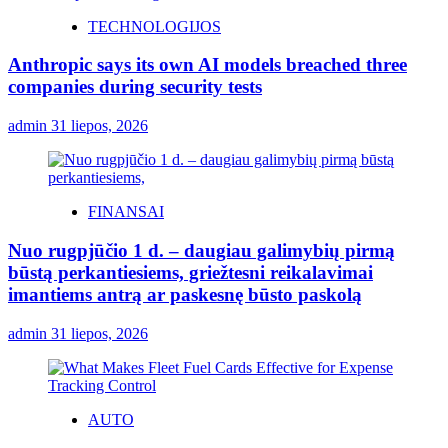
TECHNOLOGIJOS
Anthropic says its own AI models breached three
companies during security tests
admin
31 liepos, 2026
FINANSAI
Nuo rugpjūčio 1 d. – daugiau galimybių pirmą
būstą perkantiesiems, griežtesni reikalavimai
imantiems antrą ar paskesnę būsto paskolą
admin
31 liepos, 2026
AUTO