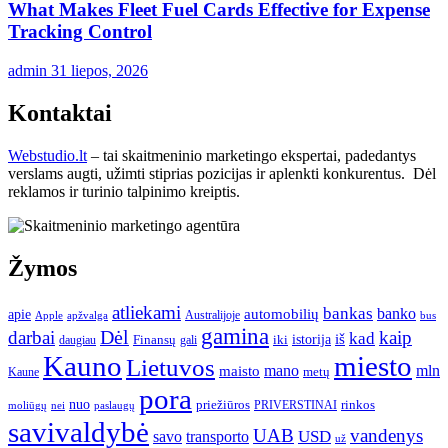
What Makes Fleet Fuel Cards Effective for Expense
Tracking Control
admin
31 liepos, 2026
Kontaktai
Webstudio.lt
– tai skaitmeninio marketingo ekspertai, padedantys
verslams augti, užimti stiprias pozicijas ir aplenkti konkurentus. Dėl
reklamos ir turinio talpinimo kreiptis.
Žymos
atliekami
bankas
banko
apie
automobilių
Apple
apžvalga
Australijoje
bus
gamina
darbai
Dėl
kaip
kad
istorija
iš
Finansų
iki
daugiau
gali
Kauno
miesto
Lietuvos
mano
mln
maisto
metų
Kaune
pora
nuo
priežiūros
rinkos
paslaugų
PRIVERSTINAI
moliūgų
nei
savivaldybė
UAB
vandenys
transporto
USD
savo
už