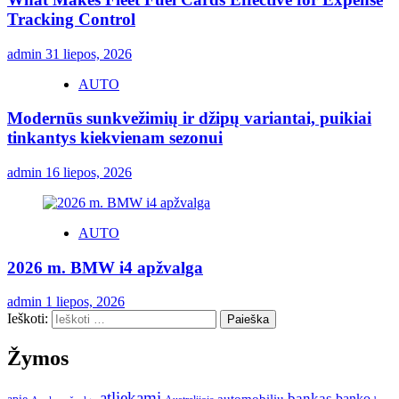
Tracking Control
admin
31 liepos, 2026
AUTO
Modernūs sunkvežimių ir džipų variantai, puikiai
tinkantys kiekvienam sezonui
admin
16 liepos, 2026
AUTO
2026 m. BMW i4 apžvalga
admin
1 liepos, 2026
Ieškoti:
Žymos
atliekami
bankas