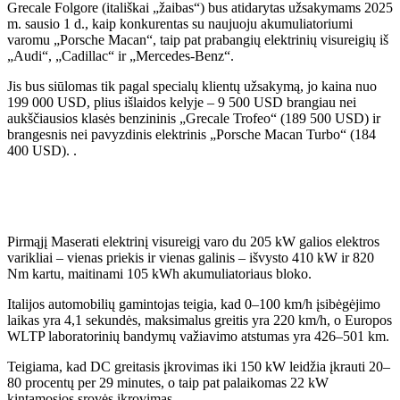
Grecale Folgore (itališkai „žaibas“) bus atidarytas užsakymams 2025
m. sausio 1 d., kaip konkurentas su naujuoju akumuliatoriumi
varomu „Porsche Macan“, taip pat prabangių elektrinių visureigių iš
„Audi“, „Cadillac“ ir „Mercedes-Benz“.
Jis bus siūlomas tik pagal specialų klientų užsakymą, jo kaina nuo
199 000 USD, plius išlaidos kelyje – 9 500 USD brangiau nei
aukščiausios klasės benzininis „Grecale Trofeo“ (189 500 USD) ir
brangesnis nei pavyzdinis elektrinis „Porsche Macan Turbo“ (184
400 USD). .
Pirmąjį Maserati elektrinį visureigį varo du 205 kW galios elektros
varikliai – vienas priekis ir vienas galinis – išvysto 410 kW ir 820
Nm kartu, maitinami 105 kWh akumuliatoriaus bloko.
Italijos automobilių gamintojas teigia, kad 0–100 km/h įsibėgėjimo
laikas yra 4,1 sekundės, maksimalus greitis yra 220 km/h, o Europos
WLTP laboratorinių bandymų važiavimo atstumas yra 426–501 km.
Teigiama, kad DC greitasis įkrovimas iki 150 kW leidžia įkrauti 20–
80 procentų per 29 minutes, o taip pat palaikomas 22 kW
kintamosios srovės įkrovimas.