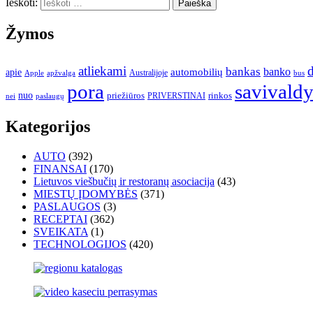
Ieškoti:
Žymos
atliekami
d
bankas
banko
apie
automobilių
Apple
apžvalga
Australijoje
bus
pora
savivald
nuo
priežiūros
rinkos
paslaugų
PRIVERSTINAI
nei
Kategorijos
AUTO
(392)
FINANSAI
(170)
Lietuvos viešbučių ir restoranų asociacija
(43)
MIESTŲ ĮDOMYBĖS
(371)
PASLAUGOS
(3)
RECEPTAI
(362)
SVEIKATA
(1)
TECHNOLOGIJOS
(420)