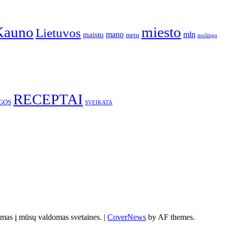
Kauno
miesto
Lietuvos
mano
mln
maisto
metų
moliūgų
RECEPTAI
GOS
SVEIKATA
s į mūsų valdomas svetaines.
|
CoverNews
by AF themes.