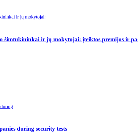
šimtukininkai ir jų mokytojai: įteiktos premijos ir p
anies during security tests