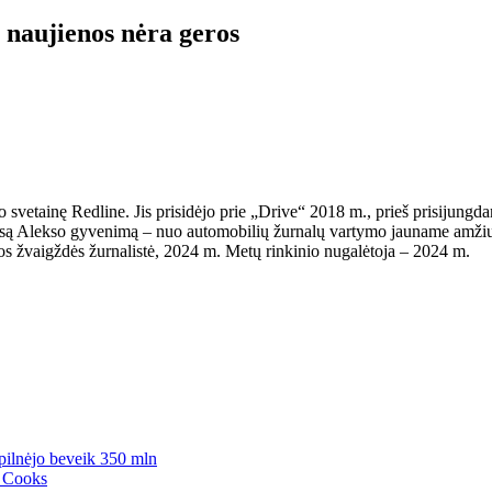
 naujienos nėra geros
 svetainę Redline. Jis prisidėjo prie „Drive“ 2018 m., prieš prisijung
są Alekso gyvenimą – nuo ​​automobilių žurnalų vartymo jauname amžiuj
ios žvaigždės žurnalistė, 2024 m. Metų rinkinio nugalėtoja – 2024 m.
pilnėjo beveik 350 mln
e Cooks