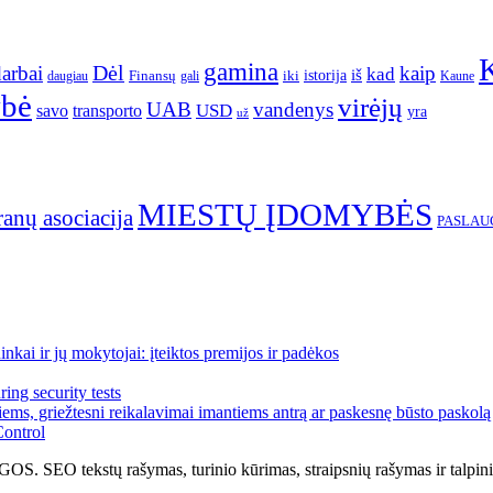
gamina
arbai
Dėl
kaip
kad
istorija
iš
Finansų
iki
daugiau
gali
Kaune
ybė
virėjų
UAB
vandenys
transporto
USD
savo
yra
už
MIESTŲ ĮDOMYBĖS
ranų asociacija
PASLAU
kai ir jų mokytojai: įteiktos premijos ir padėkos
ing security tests
ems, griežtesni reikalavimai imantiems antrą ar paskesnę būsto paskolą
Control
tų rašymas, turinio kūrimas, straipsnių rašymas ir talpinima