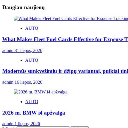
Daugiau naujienų
AUTO
What Makes Fleet Fuel Cards Effective for Expense 
admin
31 liepos, 2026
AUTO
Modernūs sunkvežimių ir džipų variantai, puikiai ti
admin
16 liepos, 2026
AUTO
2026 m. BMW i4 apžvalga
admin
1 liepos, 2026