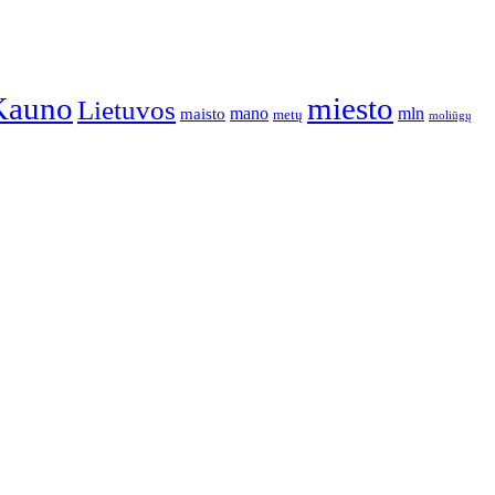
Kauno
miesto
Lietuvos
mano
mln
maisto
metų
moliūgų