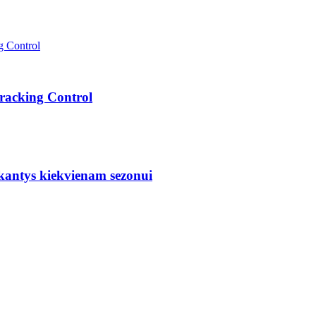
Tracking Control
nkantys kiekvienam sezonui