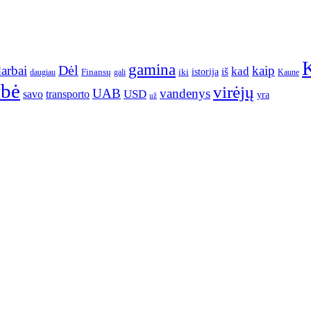
gamina
arbai
Dėl
kaip
kad
istorija
iš
Finansų
iki
daugiau
gali
Kaune
ybė
virėjų
UAB
vandenys
transporto
USD
savo
yra
už