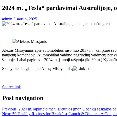
2024 m. „Tesla“ pardavimai Australijoje, o
admin
3 sausio, 2025
Alexas Misoyannis apie automobilius rašo nuo 2017 m., kai įkūrė savo
naujienų komandoje. Automobiliai vaidino pagrindinį vaidmenį per vi
šeimoje. Labai pagirtas – 2024 m. jaunoji rašytoja (iki 30 m.) Kylanč
Skaitykite daugiau apie Alexą Misoyannisą
Source link
Post navigation
Previous:
2024 m. lapkričio mėn. Lietuvos įmonių bankų sąskaitos pa
Next:
50 Healthy Recipes for Breakfast, Lunch & Dinner – A Coupl