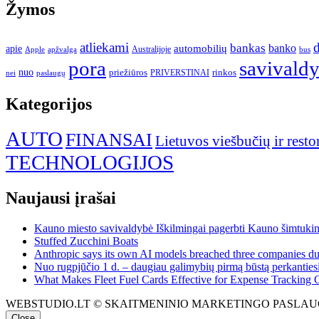
Žymos
atliekami
d
bankas
banko
apie
automobilių
Apple
apžvalga
Australijoje
bus
pora
savivald
nuo
priežiūros
rinkos
paslaugų
PRIVERSTINAI
nei
Kategorijos
AUTO
FINANSAI
Lietuvos viešbučių ir resto
TECHNOLOGIJOS
Naujausi įrašai
Kauno miesto savivaldybė Iškilmingai pagerbti Kauno šimtukinin
Stuffed Zucchini Boats
Anthropic says its own AI models breached three companies dur
Nuo rugpjūčio 1 d. – daugiau galimybių pirmą būstą perkantiesi
What Makes Fleet Fuel Cards Effective for Expense Tracking 
WEBSTUDIO.LT © SKAITMENINIO MARKETINGO PASLAUGOS. SEO teks
Close