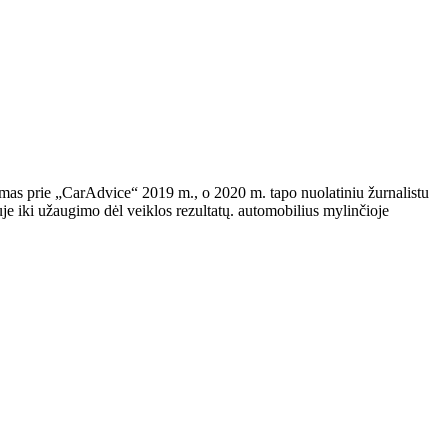
damas prie „CarAdvice“ 2019 m., o 2020 m. tapo nuolatiniu žurnalistu
e iki užaugimo dėl veiklos rezultatų. automobilius mylinčioje