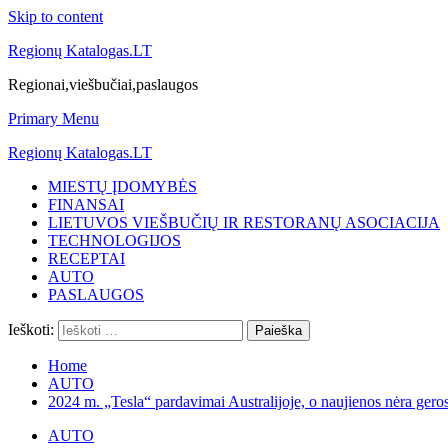
Skip to content
Regionų Katalogas.LT
Regionai,viešbučiai,paslaugos
Primary Menu
Regionų Katalogas.LT
MIESTŲ ĮDOMYBĖS
FINANSAI
LIETUVOS VIEŠBUČIŲ IR RESTORANŲ ASOCIACIJA
TECHNOLOGIJOS
RECEPTAI
AUTO
PASLAUGOS
Ieškoti:
Home
AUTO
2024 m. „Tesla“ pardavimai Australijoje, o naujienos nėra gero
AUTO