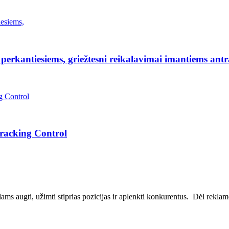
erkantiesiems, griežtesni reikalavimai imantiems antr
Tracking Control
ms augti, užimti stiprias pozicijas ir aplenkti konkurentus. Dėl reklamos