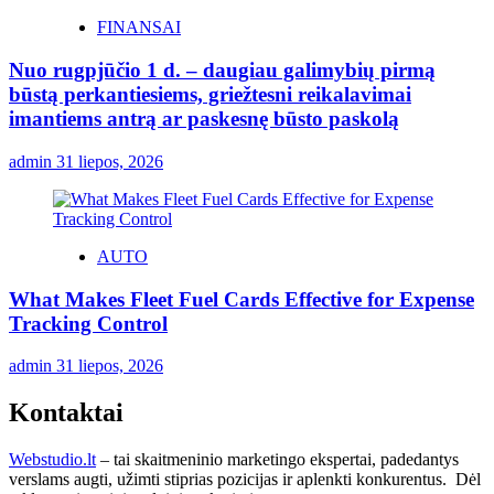
FINANSAI
Nuo rugpjūčio 1 d. – daugiau galimybių pirmą
būstą perkantiesiems, griežtesni reikalavimai
imantiems antrą ar paskesnę būsto paskolą
admin
31 liepos, 2026
AUTO
What Makes Fleet Fuel Cards Effective for Expense
Tracking Control
admin
31 liepos, 2026
Kontaktai
Webstudio.lt
– tai skaitmeninio marketingo ekspertai, padedantys
verslams augti, užimti stiprias pozicijas ir aplenkti konkurentus. Dėl