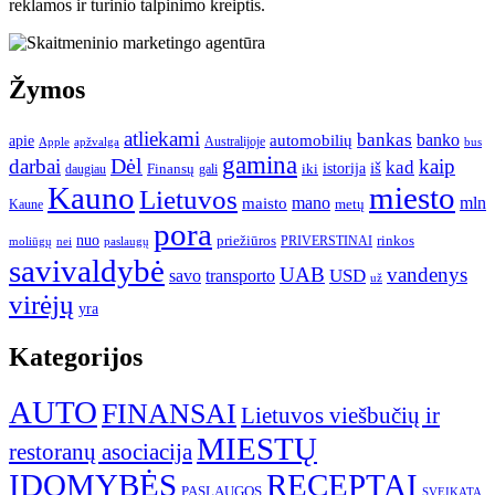
reklamos ir turinio talpinimo kreiptis.
Žymos
atliekami
bankas
banko
apie
automobilių
Apple
apžvalga
Australijoje
bus
gamina
darbai
Dėl
kaip
kad
istorija
iš
Finansų
iki
daugiau
gali
Kauno
miesto
Lietuvos
mano
mln
maisto
metų
Kaune
pora
nuo
priežiūros
rinkos
paslaugų
PRIVERSTINAI
moliūgų
nei
savivaldybė
UAB
vandenys
transporto
USD
savo
už
virėjų
yra
Kategorijos
AUTO
FINANSAI
Lietuvos viešbučių ir
MIESTŲ
restoranų asociacija
ĮDOMYBĖS
RECEPTAI
PASLAUGOS
SVEIKATA