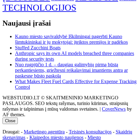
TECHNOLOGIJOS
Naujausi įrašai
Kauno miesto savivaldybė Iškilmingai pagerbti Kauno
šimtukininkai ir jų mokytojai: įteiktos premijos ir padėkos
Stuffed Zucchini Boats
Anthropic says its own AI models breached three companies
during security tests
Nuo rugpjūčio 1 d. – daugiau galimybių pirmą būstą
perkantiesiems, griežtesni reikalavimai imantiems antrą ar
paskesnę būsto paskolą
What Makes Fleet Fuel Cards Effective for Expense Tracking
Control
WEBSTUDIO.LT © SKAITMENINIO MARKETINGO
PASLAUGOS. SEO tekstų rašymas, turinio kūrimas, straipsnių
rašymas ir talpinimas į mūsų valdomas svetaines.
|
CoverNews
by
AF themes.
Close
Draugai: -
Marketingo agentūra
-
Teisinės konsultacijos
-
Skaidrių
skenavimas
-
Klaipedos miesto naujienos
-
Miesto