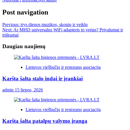
Post navigation
Previous:
trys dienos muzikos, skonių ir veiklų
Next:
Ar MHD universalus WiFi adapteris to vertas? Privalumai ir
trūkumai
Daugiau naujienų
Lietuvos viešbučių ir restoranų asociacija
Karšta šalta stalo indai ir įrankiai
admin
15 liepos, 2026
Lietuvos viešbučių ir restoranų asociacija
Karšta šalta patalpų valymo įranga