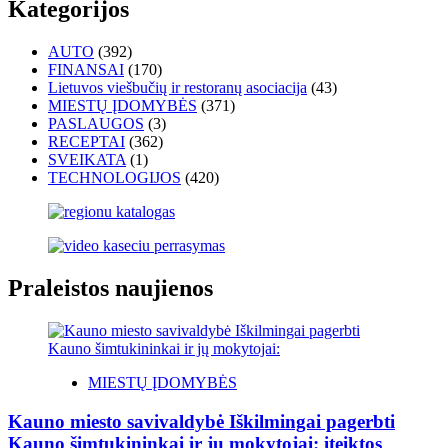
Kategorijos
AUTO
(392)
FINANSAI
(170)
Lietuvos viešbučių ir restoranų asociacija
(43)
MIESTŲ ĮDOMYBĖS
(371)
PASLAUGOS
(3)
RECEPTAI
(362)
SVEIKATA
(1)
TECHNOLOGIJOS
(420)
Praleistos naujienos
MIESTŲ ĮDOMYBĖS
Kauno miesto savivaldybė Iškilmingai pagerbti
Kauno šimtukininkai ir jų mokytojai: įteiktos