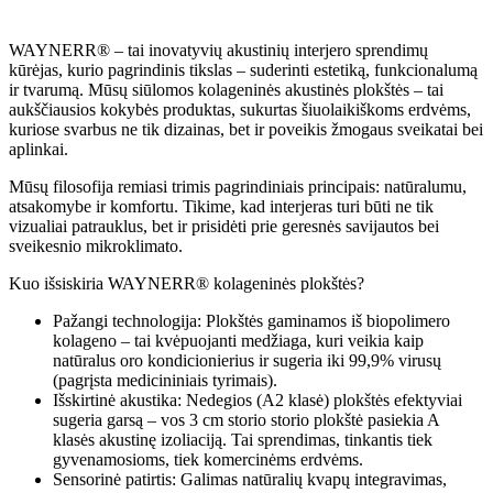
WAYNERR®️ – tai inovatyvių akustinių interjero sprendimų
kūrėjas, kurio pagrindinis tikslas – suderinti estetiką, funkcionalumą
ir tvarumą. Mūsų siūlomos kolageninės akustinės plokštės – tai
aukščiausios kokybės produktas, sukurtas šiuolaikiškoms erdvėms,
kuriose svarbus ne tik dizainas, bet ir poveikis žmogaus sveikatai bei
aplinkai.
Mūsų filosofija remiasi trimis pagrindiniais principais: natūralumu,
atsakomybe ir komfortu. Tikime, kad interjeras turi būti ne tik
vizualiai patrauklus, bet ir prisidėti prie geresnės savijautos bei
sveikesnio mikroklimato.
Kuo išsiskiria WAYNERR®️ kolageninės plokštės?
Pažangi technologija: Plokštės gaminamos iš biopolimero
kolageno – tai kvėpuojanti medžiaga, kuri veikia kaip
natūralus oro kondicionierius ir sugeria iki 99,9% virusų
(pagrįsta medicininiais tyrimais).
Išskirtinė akustika: Nedegios (A2 klasė) plokštės efektyviai
sugeria garsą – vos 3 cm storio storio plokštė pasiekia A
klasės akustinę izoliaciją. Tai sprendimas, tinkantis tiek
gyvenamosioms, tiek komercinėms erdvėms.
Sensorinė patirtis: Galimas natūralių kvapų integravimas,