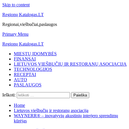
Skip to content
Regionų Katalogas.LT
Regionai,viešbučiai,paslaugos
Primary Menu
Regionų Katalogas.LT
MIESTŲ ĮDOMYBĖS
FINANSAI
LIETUVOS VIEŠBUČIŲ IR RESTORANŲ ASOCIACIJA
TECHNOLOGIJOS
RECEPTAI
AUTO
PASLAUGOS
Ieškoti:
Home
Lietuvos viešbučių ir restoranų asociacija
WAYNERR®️ – inovatyvių akustinių interjero sprendimų
kūrėjas