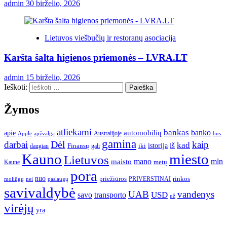
admin
30 birželio, 2026
Lietuvos viešbučių ir restoranų asociacija
Karšta šalta higienos priemonės – LVRA.LT
admin
15 birželio, 2026
Ieškoti:
Žymos
atliekami
bankas
banko
apie
automobilių
Apple
apžvalga
Australijoje
bus
gamina
darbai
Dėl
kaip
kad
istorija
iš
Finansų
iki
daugiau
gali
Kauno
miesto
Lietuvos
mano
mln
maisto
metų
Kaune
pora
nuo
priežiūros
rinkos
paslaugų
PRIVERSTINAI
moliūgų
nei
savivaldybė
UAB
vandenys
transporto
USD
savo
už
virėjų
yra