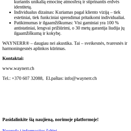
kuriantis unikalią emocinę atmosferą ir stiprinantis erdvės
identitetą.
Individualus dizainas: Kuriamas pagal kliento viziją – tiek
estetiniai, tiek funkciniai sprendimai pritaikomi individualiai.
Patikimumas ir ilgaamžiškumas: Visi gaminiai yra 100 %
antistatiniai, lengvai prižiūrimi, o 30 metų garantija liudija jų
ilgaamžiškumą ir kokybę.
WAYNERR®️ – daugiau nei akustika. Tai – sveikesnės, tvaresnės ir
harmoningesnės aplinkos kūrimas.
Kontaktai:
www.waynerr.ch
Tel.: +370 607 32088, El.paštas: info@waynerr.ch
Pasidalinkite šią naujieną, norimoje platformoje!
Nuoroda į informacijos šaltinį